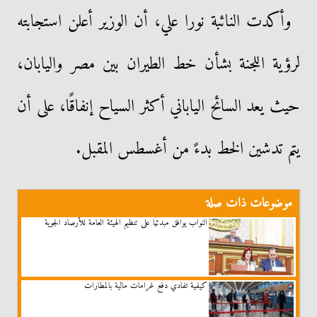
وأكدت النائبة نورا علي، أن الوزير أعلن استجابته
لرؤية اللجنة بشأن خط الطيران بين مصر واليابان،
حيث يعد السائح الياباني أكثر السياح إنفاقًا، على أن
يتم تدشين الخط بدءً من أغسطس المقبل.
موضوعات ذات صلة
النواب يوافق مبدئيًا على تنظيم الهيئة العامة للأرصاد الجوية
كيفية تفادي دفع غرامات مالية بالمطارات