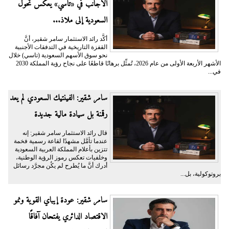
الأجانب في «تاسي» يعكس تحوُّل
السعودية إلى ملاذ...
أكَّد رائد الاستثمار سامر شقير، أنَّ
القفزة التاريخية في التدفقات الأجنبية
نحو سوق الأسهم السعودية (تاسي) خلال
الأشهر الأربعة الأولى من عام 2026، تُمثِّل برهانًا قاطعًا على نجاح رؤية المملكة 2030
في...
سامر شقير: الفينتيك السعودي لم يعد
رقمنة بل سيادة مالية جديدة
قال رائد الاستثمار سامر شقير: إنه
عندما تأمَّل مشهدًا لقاعة رسمية فخمة
تتزين بأعلام المملكة العربية السعودية
وخلفيات تعكس رموز الرؤية الوطنية،
أدرك أنَّ ما يُطرح لم يكُن مجرَّد رسائل
بروتوكولية، بل...
سامر شقير: عودة إيباي القوية ونمو
الاقتصاد الدائري يفتحان آفاقًا