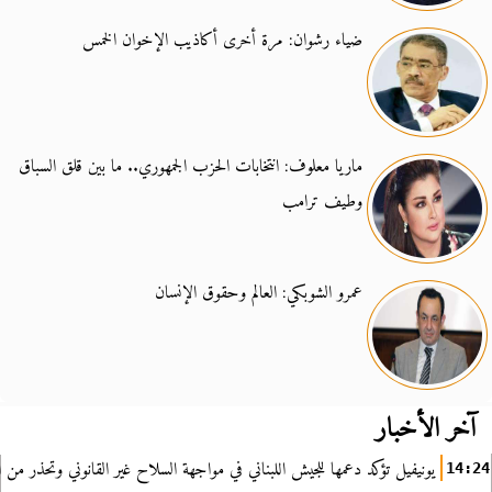
ضياء رشوان: مرة أخرى أكاذيب الإخوان الخمس
ماريا معلوف: انتخابات الحزب الجمهوري.. ما بين قلق السباق
وطيف ترامب
عمرو الشوبكي: العالم وحقوق الإنسان
آخر الأخبار
يونيفيل تؤكد دعمها للجيش اللبناني في مواجهة السلاح غير القانوني وتحذر من ا
14:24