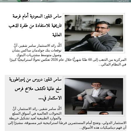
سامر شقير: السعودية أمام فرصة
تاريخية للاستفادة من طفرة الذهب
العالمية
أكَّد رائد الاستثمار سامر شقير، أنَّ
توقعات بنك جولدمان ساكس بشأن
وصول متوسط مشتريات البنوك
المركزية من الذهب إلى 60 طنًا شهريًّا خلال عام 2026 تعكس تحولًا استراتيجيًّا كبيرًا
في النظام المالي...
سامر شقير: دروس من إمبراطورية
سلع عالمية تكشف ملامح فرص
الاستثمار في...
أكَّد سامر شقير، رائد الاستثمار، أنَّ
التحولات العالمية في أسواق السلع
والموارد الطبيعية تُعيد تشكيل خريطة
الاستثمار الدولي، وتفتح أمام المستثمرين فرصًا استراتيجية غير مسبوقة، مشيرًا إلى
أن فهم ديناميكيات هذه الأسواق...