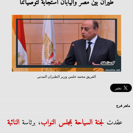
طيران بين مصر واليابان استجابةً لتوصياتنا
الفريق محمد حلمي وزير الطيران المدني
ماهر فرج
عقدت
لجنة السياحة بمجلس النواب
، برئاسة
النائبة