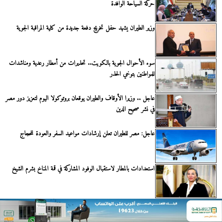
حركة السياحة الوافدة
وزير الطيران يشهد حفل تخريج دفعة جديدة من كلية المراقبة الجوية
سوء الأحوال الجوية بالكويت.. تحذيرات من أمطار رعدية ومناشدات
للمواطنين بتوخي الحذر
عاجل .. وزيرا الأوقاف والطيران يوقعان بروتوكولا اليوم لتعزيز دور مصر
في نشر صحيح الدين
عاجل: مصر للطيران تعلن إرشادات مواعيد السفر والعودة للحجاج
استعدادات بالمطار لاستقبال الوفود المشاركة في قمة المناخ بشرم الشيخ