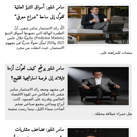
سامر شقير: أسواق التنبؤ العالمية
تتحوَّل إلى ساحة ”صراع معرفي”
أكَّد رائد الاستثمار سامر شقير، أنَّ
الطفرة الهائلة التي تشهدها أسواق التنبؤ
(Prediction Markets) عالميًّا خلال عامي
2025 و2026 تُمثِّل تحولًا جذريًّا في مفهوم
الاستثمار، حيث انتقلت من مجرد
منصات للمراهنة على...
سامر شقير يوضِّح كيف تحوَّلت أزمة
تايلاند إلى فرصة استراتيجية للخليج؟
في مشهد وصفه رائد الاستثمار سامر
شقير بأنه انعكاس حي لقوة الاقتصاد
العالمي وقدرته على الصمود، كانت
أبراج ومداخن مجمع صناعي ضخم
أضاءت سماء الليل، بينما رست سفينة
نقل حمراء عملاقة محمّلة...
سامر شقير: تضاعف مشتريات