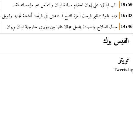
نائب لبناني: على إيران احترام سيادة لبنان والتعامل عبر مؤسساته فقط
19:50
تزايد نفوذ تنظيم فرسان العزة التابع لـ داعش في فرنسا: أنشطة تجنيد وتمويل
16:32
جدل السلاح والسيادة يشعل سجالا علنيا بين وزيري خارجية لبنان وإيران
14:46
الفيس بوك
تويتر
Tweets by