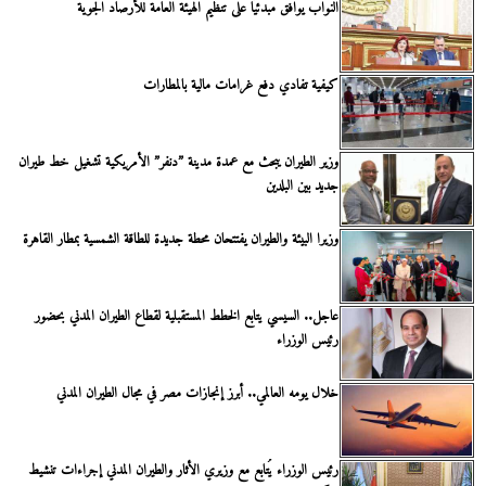
النواب يوافق مبدئيًا على تنظيم الهيئة العامة للأرصاد الجوية
كيفية تفادي دفع غرامات مالية بالمطارات
وزير الطيران يبحث مع عمدة مدينة ”دنفر” الأمريكية تشغيل خط طيران
جديد بين البلدين
وزيرا البيئة والطيران يفتتحان محطة جديدة للطاقة الشمسية بمطار القاهرة
عاجل.. السيسي يتابع الخطط المستقبلية لقطاع الطيران المدني بحضور
رئيس الوزراء
خلال يومه العالمي.. أبرز إنجازات مصر في مجال الطيران المدني
رئيس الوزراء يُتابع مع وزيري الأثار والطيران المدني إجراءات تنشيط