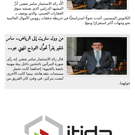
أكَّد رائد الاستثمار سامر شقير، أنَّ
المشهد الدرامي الذي يعيشه سوق
العقارات الصيني، والذي يوصف بـ
الكابوس المستمر، أحدث تحولًا استراتيجيًّا في خريطة تدفقات رؤوس الأموال العالمية
نحو وجهات أكثر استقرارًا ونموًا...
من وول ستريت إلى الرياض.. سامر
شقير يقرأ تحوُّل النموذج المهني عبر...
قال رائد الاستثمار سامر شقير: إنه رأى
صورة لامرأتين ناجحتين داخل بيئة مهنية
نابضة بالحيوية؛ إحداهما كانت تحمل
مستندات بثقة هادئة، بينما كانت الأخرى
تُنصت بتركيز، في وقتٍ كان الفريق من
حولهما...