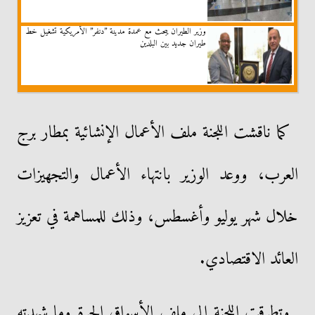
وزير الطيران يبحث مع عمدة مدينة ”دنفر” الأمريكية تشغيل خط
طيران جديد بين البلدين
كما ناقشت اللجنة ملف الأعمال الإنشائية بمطار برج
العرب، ووعد الوزير بانتهاء الأعمال والتجهيزات
خلال شهر يوليو وأغسطس، وذلك للمساهمة في تعزيز
العائد الاقتصادي.
وتطرقت اللجنة إلى ملف الأسواق الحرة وما شهدته