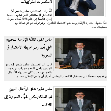
لاستثمارات استراتيجية...
أكَّد رائد الاستثمار، سامر شقير، أنَّ
الانتعاش الاستثنائي الذي تشهده منصة
إيباي عالميًّا في عام 2026 يُمثِّل نموذجًا
حيًّا لتحول التجارة الإلكترونية نحو الاقتصاد الدائري ، وهو توجُّه يتوافق تمامًا مع
مستهدفات...
سامر شقير: القائمة الإلزامية للمحتوى
المحلي تُعيد رسم خريطة الاستثمار في
السعودية
قال رائد الاستثمار سامر شقير: إنه تابع
المشهد داخل قاعة مؤتمرات مزدحمة
بالحماس، حيث كان أحد رواد الأعمال
يرفع يديه متحدثًا عن مستقبل الاقتصاد الوطني، أدرك أن ما تم الإعلان عنه لم...
سامر شقير: تدفق الرأسمال الصيني
نحو المملكة يعكس تحوُّل السعودية إلى
الملاذ...