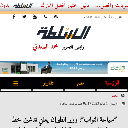
ضل...
أفضل اشتراك IPTV بدون تقطيع 2026 – دليل المشاهد العصري
الخميس
، 6 أغسطس 2026
10:10 مـ
محمد السعدني
رئيس التحرير
الرئيسية
مصر
تقارير
مصر
الإثنين، 1 مايو 2023
02:17 صـ
بتوقيت القاهرة
2023-05-01 02:17:13
”سياحة النواب”: وزير الطيران يعلن تدشين خط