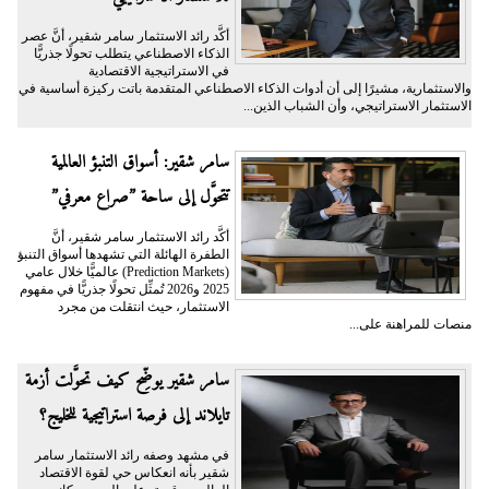
أكَّد رائد الاستثمار سامر شقير، أنَّ عصر
الذكاء الاصطناعي يتطلب تحولًا جذريًّا
في الاستراتيجية الاقتصادية
والاستثمارية، مشيرًا إلى أن أدوات الذكاء الاصطناعي المتقدمة باتت ركيزة أساسية في
الاستثمار الاستراتيجي، وأن الشباب الذين...
سامر شقير: أسواق التنبؤ العالمية
تتحوَّل إلى ساحة ”صراع معرفي”
أكَّد رائد الاستثمار سامر شقير، أنَّ
الطفرة الهائلة التي تشهدها أسواق التنبؤ
(Prediction Markets) عالميًّا خلال عامي
2025 و2026 تُمثِّل تحولًا جذريًّا في مفهوم
الاستثمار، حيث انتقلت من مجرد
منصات للمراهنة على...
سامر شقير يوضِّح كيف تحوَّلت أزمة
تايلاند إلى فرصة استراتيجية للخليج؟
في مشهد وصفه رائد الاستثمار سامر
شقير بأنه انعكاس حي لقوة الاقتصاد