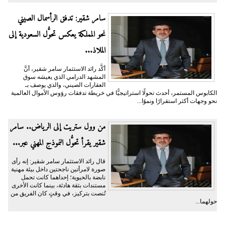
سامر شقير: تدفق الرأسمال الصيني
نحو المملكة يعكس تحوُّل السعودية إلى
الملاذ...
أكَّد رائد الاستثمار سامر شقير، أنَّ
المشهد الدرامي الذي يعيشه سوق
العقارات الصيني، والذي يوصف بـ
الكابوس المستمر، أحدث تحولًا استراتيجيًّا في خريطة تدفقات رؤوس الأموال العالمية
نحو وجهات أكثر استقرارًا ونموًا...
من وول ستريت إلى الرياض.. سامر
شقير يقرأ تحوُّل النموذج المهني عبر...
قال رائد الاستثمار سامر شقير: إنه رأى
صورة لامرأتين ناجحتين داخل بيئة مهنية
نابضة بالحيوية؛ إحداهما كانت تحمل
مستندات بثقة هادئة، بينما كانت الأخرى
تُنصت بتركيز، في وقتٍ كان الفريق من
حولهما...