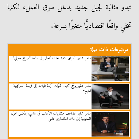
تبدو مثالية لجيل جديد يدخل سوق العمل، لكنها
تخفي واقعًا اقتصاديًّا متغيرًا بسرعة.
موضوعات ذات صلة
سامر شقير: أسواق التنبؤ العالمية تتحوَّل إلى ساحة ”صراع معرفي”
سامر شقير يوضِّح كيف تحوَّلت أزمة تايلاند إلى فرصة استراتيجية
للخليج؟
سامر شقير: تضاعف مشتريات الأجانب في «تاسي» يعكس تحوُّل
السعودية إلى ملاذ استثماري عالمي