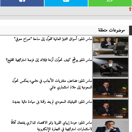
⇧
موضوعات متعلقة
سامر شقير: أسواق التنبؤ العالمية تتحوَّل إلى ساحة ”صراع معرفي”
سامر شقير يوضِّح كيف تحوَّلت أزمة تايلاند إلى فرصة استراتيجية للخليج؟
سامر شقير: تضاعف مشتريات الأجانب في «تاسي» يعكس تحوُّل
السعودية إلى ملاذ استثماري عالمي
سامر شقير: الفينتيك السعودي لم يعد رقمنة بل سيادة مالية جديدة
سامر شقير: عودة إيباي القوية ونمو الاقتصاد الدائري يفتحان آفاقًا
لاستثمارات استراتيجية في التجارة الإلكترونية