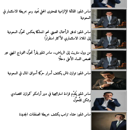
سامر شقير: القائمة الإلزامية للمحتوى المحلي تُعيد رسم خريطة الاستثمار في
السعودية
سامر شقير: تدفق الرأسمال الصيني نحو المملكة يعكس تحوُّل السعودية
إلى الملاذ الاستثماري الأكثر استقرارًا
من وول ستريت إلى الرياض.. سامر شقير يقرأ تحوُّل النموذج المهني عبر
قصص النساء الأعلى دخلًا
سامر شقير: توازن ناش يكشف أسرار حركة أسواق المال في السعودية
سامر شقير يُقدِّم قراءة استراتيجية في دور أرامكو كموازن اقتصادي
وممكن للتَّحوُّل
سامر شقير: عشاء ترامب يكشف خريطة الصفقات الجديدة