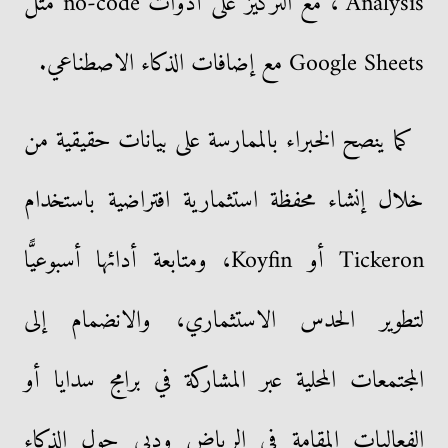
Analysis"، مع التركيز على أدوات no-code مثل
Google Sheets مع إضافات الذكاء الاصطناعي.
كما ينصح الخبراء بالممارسة على بيانات حقيقية من
خلال إنشاء محفظة استثمارية افتراضية باستخدام
Tickeron أو Koyfin، ومتابعة أدائها أسبوعيًّا
لتطوير الحدس الاستثماري، والانضمام إلى
المجتمعات المحلية عبر المشاركة في برامج سدايا أو
الفعاليات المقامة في الرياض ودبي حول الذكاء