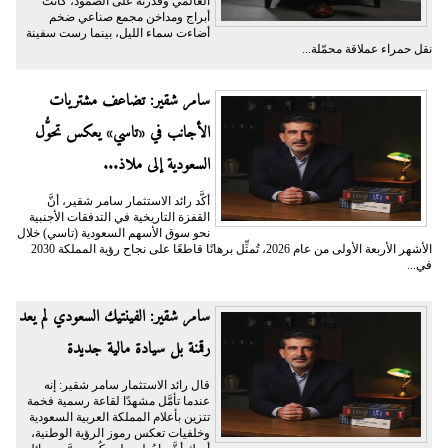
العالمي وقدرته على الصمود، كانت
أبراج ومداخن مجمع صناعي ضخم
أضاءت سماء الليل، بينما رست سفينة
نقل حمراء عملاقة محمّلة...
سامر شقير: تضاعف مشتريات
الأجانب في «تاسي» يعكس تحوُّل
السعودية إلى ملاذ...
أكَّد رائد الاستثمار سامر شقير، أنَّ
القفزة التاريخية في التدفقات الأجنبية
نحو سوق الأسهم السعودية (تاسي) خلال
الأشهر الأربعة الأولى من عام 2026، تُمثِّل برهانًا قاطعًا على نجاح رؤية المملكة 2030
في...
سامر شقير: الفينتيك السعودي لم يعد
رقمنة بل سيادة مالية جديدة
قال رائد الاستثمار سامر شقير: إنه
عندما تأمَّل مشهدًا لقاعة رسمية فخمة
تتزين بأعلام المملكة العربية السعودية
وخلفيات تعكس رموز الرؤية الوطنية،