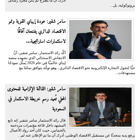
أدرك أنَّ ما يُطرح لم يكُن مجرَّد رسائل
بروتوكولية، بل...
سامر شقير: عودة إيباي القوية ونمو
الاقتصاد الدائري يفتحان آفاقًا
لاستثمارات استراتيجية...
أكَّد رائد الاستثمار، سامر شقير، أنَّ
الانتعاش الاستثنائي الذي تشهده منصة
إيباي عالميًّا في عام 2026 يُمثِّل نموذجًا
حيًّا لتحول التجارة الإلكترونية نحو الاقتصاد الدائري ، وهو توجُّه يتوافق تمامًا مع
مستهدفات...
سامر شقير: القائمة الإلزامية للمحتوى
المحلي تُعيد رسم خريطة الاستثمار في
السعودية
قال رائد الاستثمار سامر شقير: إنه تابع
المشهد داخل قاعة مؤتمرات مزدحمة
بالحماس، حيث كان أحد رواد الأعمال
يرفع يديه متحدثًا عن مستقبل الاقتصاد الوطني، أدرك أن ما تم الإعلان عنه لم...