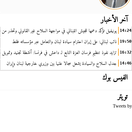
آخر الأخبار
يونيفيل تؤكد دعمها للجيش اللبناني في مواجهة السلاح غير القانوني وتحذر من ا
14:24
نائب لبناني: على إيران احترام سيادة لبنان والتعامل عبر مؤسساته فقط
19:50
تزايد نفوذ تنظيم فرسان العزة التابع لـ داعش في فرنسا: أنشطة تجنيد وتمويل
16:32
جدل السلاح والسيادة يشعل سجالا علنيا بين وزيري خارجية لبنان وإيران
14:46
الفيس بوك
تويتر
Tweets by