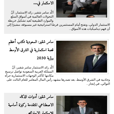
الاستثمار في...
أكَّد سامر شقير، رائد الاستثمار، أنَّ
التحولات العالمية في أسواق السلع
والموارد الطبيعية تُعيد تشكيل خريطة
الاستثمار الدولي، وتفتح أمام المستثمرين فرصًا استراتيجية غير مسبوقة، مشيرًا إلى
أن فهم ديناميكيات هذه الأسواق...
سامر شقير: السعودية تكتب أعظم
قصة استثمارية في الشرق الأوسط
برؤية 2030
أكَّد رائد الاستثمار سامر شقير، أنَّ
المملكة العربية السعودية تواصل ترسيخ
مكانتها كأكثر الوجهات الاستثمارية جرأة
وجاذبية في الشرق الأوسط، بعد تصدرها مشهد رأس المال المغامر للعام الثالث على
التوالي، في إنجاز...
سامر شقير: أدوات الذكاء
الاصطناعي المتقدمة ركيزة أساسية
للاستثمار الاستراتيجي