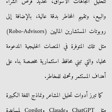
لتحليل اتجاهات الأسواق، تحديد فرص الشراء
والبيع، وتقييم المخاطر بدقة عالية، بالإضافة إلى
روبوتات المستشارين الماليين (Robo-Advisors)
مثل تلك المتوفرة في المنصات الخليجية المدعومة
محليا، والتي تبني محافظ استثمارية مخصصة بناء على
أهداف المستثمر وتحمله للمخاطر.
كما تبرز أدوات تحليل المشاعر ونماذج اللغة الكبيرة
مثل ChatGPT وClaude وCopilot لمساعدة