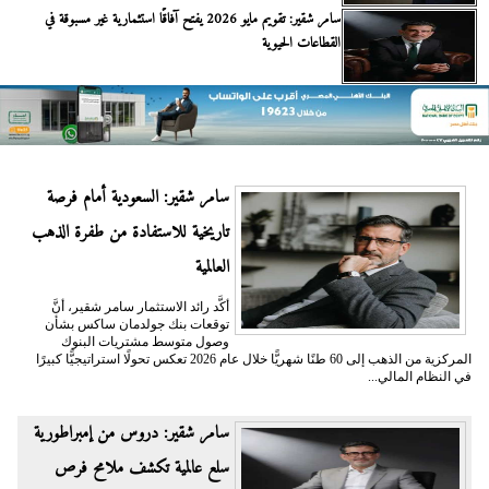
سامر شقير: تقويم مايو 2026 يفتح آفاقًا استثمارية غير مسبوقة في
القطاعات الحيوية
سامر شقير: السعودية أمام فرصة
تاريخية للاستفادة من طفرة الذهب
العالمية
أكَّد رائد الاستثمار سامر شقير، أنَّ
توقعات بنك جولدمان ساكس بشأن
وصول متوسط مشتريات البنوك
المركزية من الذهب إلى 60 طنًا شهريًّا خلال عام 2026 تعكس تحولًا استراتيجيًّا كبيرًا
في النظام المالي...
سامر شقير: دروس من إمبراطورية
سلع عالمية تكشف ملامح فرص