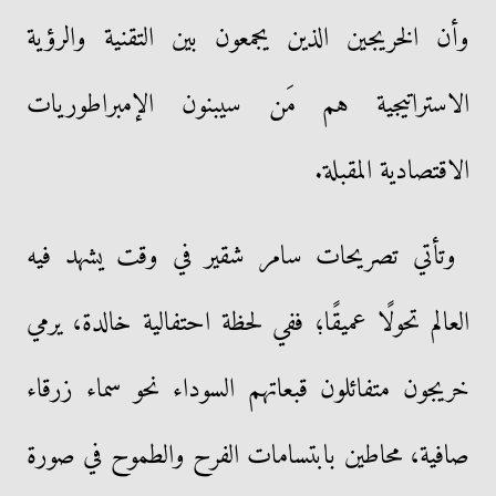
وأن الخريجين الذين يجمعون بين التقنية والرؤية
الاستراتيجية هم مَن سيبنون الإمبراطوريات
الاقتصادية المقبلة.
وتأتي تصريحات سامر شقير في وقت يشهد فيه
العالم تحولًا عميقًا؛ ففي لحظة احتفالية خالدة، يرمي
خريجون متفائلون قبعاتهم السوداء نحو سماء زرقاء
صافية، محاطين بابتسامات الفرح والطموح في صورة