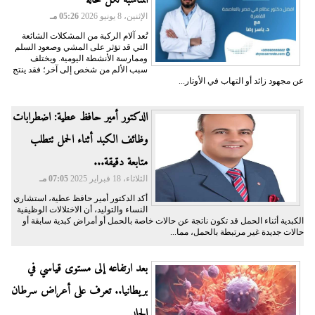
المناسبة لكل حالة
الإثنين، 8 يونيو 2026
05:26 مـ
تُعد آلام الركبة من المشكلات الشائعة
التي قد تؤثر على المشي وصعود السلم
وممارسة الأنشطة اليومية. ويختلف
سبب الألم من شخص إلى آخر؛ فقد ينتج
عن مجهود زائد أو التهاب في الأوتار...
الدكتور أمير حافظ عطية: اضطرابات
وظائف الكبد أثناء الحمل تتطلب
متابعة دقيقة...
الثلاثاء، 18 فبراير 2025
07:05 مـ
أكد الدكتور أمير حافظ عطية، استشاري
النساء والتوليد، أن الاختلالات الوظيفية
الكبدية أثناء الحمل قد تكون ناتجة عن حالات خاصة بالحمل أو أمراض كبدية سابقة أو
حالات جديدة غير مرتبطة بالحمل، مما...
بعد ارتفاعه إلى مستوى قياسي في
بريطانيا.. تعرف على أعراض سرطان
الجلد