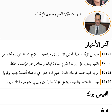
عمرو الشوبكي: العالم وحقوق الإنسان
آخر الأخبار
يونيفيل تؤكد دعمها للجيش اللبناني في مواجهة السلاح غير القانوني وتحذر من ا
14:24
نائب لبناني: على إيران احترام سيادة لبنان والتعامل عبر مؤسساته فقط
19:50
تزايد نفوذ تنظيم فرسان العزة التابع لـ داعش في فرنسا: أنشطة تجنيد وتمويل
16:32
جدل السلاح والسيادة يشعل سجالا علنيا بين وزيري خارجية لبنان وإيران
14:46
الفيس بوك
تويتر