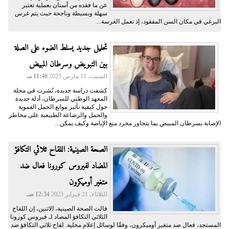
عن ما فقده من أسنان بعملية تعتبر
سهلة وبسيطة وناجحة حيث يتم غرس
البرغي في مكان السن المفقود، إذ تعمل الغرسة...
تحليل جديد يسلط الضوء على الصلة
بين التبويض وسرطان المبيض
السبت، 11 مارس 2023
11:40 مـ
كشفت دراسة جديدة، نُشرت في مجلة
المعهد الوطني للسرطان، أدلة جديدة
حول كيفية تأثير موانع الحمل الفموية
والحمل والرضاعة الطبيعية على مخاطر
الإصابة بسرطان المبيض بما يتجاوز مجرد منع الإباضة وكيف يمكن...
الصحة الصينية: اللقاح ثلاثي التكافؤ
المضاد لفيروس كورونا فعال ضد
متغير أوميكرون
الثلاثاء، 21 فبراير 2023
12:34 صـ
قالت الصحة الصينية، الاثنين، إن اللقاح
الثلاثي التكافؤ المضاد لـ فيروس كورونا
المستجد، فعال ضد متغير أوميكرون، وفقًا لوسائل إعلام محلية. لقاح ثلاثي التكافؤ ضد