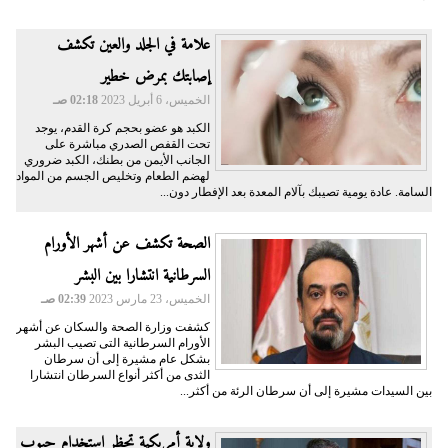
علامة في الجلد والعين تكشف
إصابتك بمرض خطير
الخميس، 6 أبريل 2023
02:18 صـ
الكبد هو عضو بحجم كرة القدم، يوجد
تحت القفص الصدري مباشرة على
الجانب الأيمن من بطنك، الكبد ضروري
لهضم الطعام وتخليص الجسم من المواد
السامة. عادة يومية تصيبك بآلام المعدة بعد الإفطار دون...
الصحة تكشف عن أشهر الأورام
السرطانية انتشارا بين البشر
الخميس، 23 مارس 2023
02:39 صـ
كشفت وزارة الصحة والسكان عن أشهر
الأورام السرطانية التى تصيب البشر
بشكل عام مشيرة إلى أن سرطان
الثدى من أكثر أنواع السرطان انتشارا
بين السيدات مشيرة إلى أن سرطان الرئة من أكثر...
ولاية أمريكية تحظر استخدام حبوب