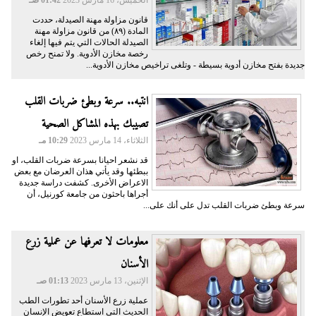
الخميس، 16 مارس 2023
01:42 صـ
قانون مزاولة مهنة الصيدلة، حددت
المادة (٨٩) من قانون مزاولة مهنة
الصيدلة الحالات التي يتم فيها إلغاء
رخصة مخازن الأدوية. ولا تمنح رخص
جديدة بفتح مخازن أدوية بسيطة - وتلغى تراخيص مخازن الأدوية...
انتبه.. سرعة وبطئ ضربات القلب
تصيبك بهذه المشاكل الصحية
الثلاثاء، 14 مارس 2023
10:29 مـ
قد نشعر احيانا بسرعة ضربات القلب، او
ببطئها وقد يأتي هذان العرضان مع بعض
الاعراض الأخرى. كشفت دراسة جديدة
أجراها باحثون من جامعة كورنيل، أن
سرعة وبطئ ضربات القلب تدل على أنك على...
معلومات لا تعرفها عن عملية زرع
الأسنان
الإثنين، 13 مارس 2023
01:13 صـ
عملية زرع الأسنان أحد تطورات الطب
الحديث التي استطاع تعويض الإنسان