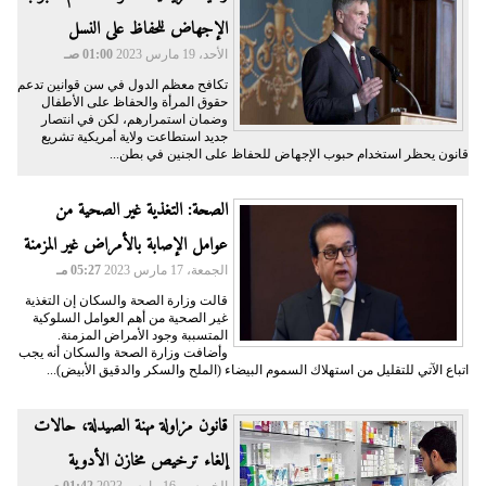
الإجهاض للحفاظ على النسل
الأحد، 19 مارس 2023
01:00 صـ
تكافح معظم الدول في سن قوانين تدعم
حقوق المرأة والحفاظ على الأطفال
وضمان استمرارهم، لكن في انتصار
جديد استطاعت ولاية أمريكية تشريع
قانون يحظر استخدام حبوب الإجهاض للحفاظ على الجنين في بطن...
الصحة: التغذية غير الصحية من
عوامل الإصابة بالأمراض غير المزمنة
الجمعة، 17 مارس 2023
05:27 مـ
قالت وزارة الصحة والسكان إن التغذية
غير الصحية من أهم العوامل السلوكية
المتسببة وجود الأمراض المزمنة.
وأضافت وزارة الصحة والسكان أنه يجب
اتباع الآتي للتقليل من استهلاك السموم البيضاء (الملح والسكر والدقيق الأبيض)...
قانون مزاولة مهنة الصيدلة، حالات
إلغاء ترخيص مخازن الأدوية