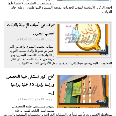
بالمستشفيات الجامعية، لا سيما وأنها
إحدى الركائز الأساسية لتقديم الخدمات الصحية المتميزة للمواطنين. وعليه، فإن
الدولة...
تعرف على أسباب الإصابة بالتهابات
العصب البصرى
السبت، 20 مايو 2023
01:43 صـ
التهاب العصب البصري واحد من أكثر
الأمراض شيوعا والذى يسبب التورم
(الالتهاب) تلف العصب البصري وهو
حزمة من الألياف العصبية التي تنقل
المعلومات البصرية من عينك إلى الدماغ، وتشمل الأعراض الشائعة لالتهاب...
نجاح كبير لمستشفى طيبة التخصصى
فى إسنا بإجراء 50 عملية جراحية
فى...
الجمعة، 19 مايو 2023
11:47 مـ
شهدت مستشفى طيبة التخصصي
بمدينة إسنا، التابعة لهيئة الرعاية
بمحافظة الأقصر، نجاحاً تصاعدياً في العمليات الجراحية والتخصصات المتقدمة والنادرة،