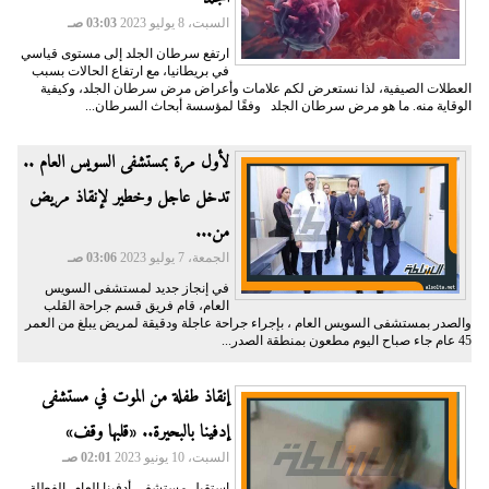
السبت، 8 يوليو 2023
03:03 صـ
ارتفع سرطان الجلد إلى مستوى قياسي
في بريطانيا، مع ارتفاع الحالات بسبب
العطلات الصيفية، لذا نستعرض لكم علامات وأعراض مرض سرطان الجلد، وكيفية
الوقاية منه. ما هو مرض سرطان الجلد وفقًا لمؤسسة أبحاث السرطان...
لأول مرة بمستشفى السويس العام ..
تدخل عاجل وخطير لإنقاذ مريض
من...
الجمعة، 7 يوليو 2023
03:06 صـ
في إنجاز جديد لمستشفى السويس
العام، قام فريق قسم جراحة القلب
والصدر بمستشفى السويس العام ، بإجراء جراحة عاجلة ودقيقة لمريض يبلغ من العمر
45 عام جاء صباح اليوم مطعون بمنطقة الصدر...
إنقاذ طفلة من الموت في مستشفى
إدفينا بالبحيرة.. «قلبها وقف»
السبت، 10 يونيو 2023
02:01 صـ
استقبل مستشفى أدفينا العام، الفطلة