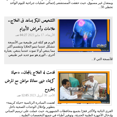
وبمعدل غير مسبوق، حيث حققت المستشفى إجمالي عمليات جراحية لليوم الواحد
تخطى 50...
التشخيص المبكر يساعد فى العلاج..
علامات وأعراض الأورام
الأربعاء، 17 مايو 2023
04:27 صـ
الورم هو كتلة غير طبيعية من الأنسجة
تتشكل عندما تنمو الخلايا وتنقسم أكثر
مما ينبغي أو لا تموت عندما ينبغي. بعبارة
أخرى ، الورم هو نمو جديد غير طبيعي
للأنسجة التي لا...
قدمت له العلاج بالمجان.. «حياة
كريمة» تنهى معاناة مواطن مع المرض
بمطروح
الأحد، 30 أبريل 2023
12:05 صـ
اهتمت المبادرة الرئاسية «حياة كريمة»
بتطوير وإحلال الوحدات الصحية داخل
القرى النائية والأكثر فقرًا بجميع محافظات الجمهورية، حيث عملت على ترميم المباني
وإدخال الأجهزة الطبية الحديثة، وتوفير أطباء في جميع التخصصات الطبية...