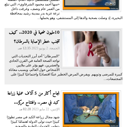
«سها أحمد محمود الشرقاوي»، التي تبلغ
من العمر عام ونصف، وغرقت داخل
ترعة عزبة بدر بمدينة رشيد بمحافظة
البحيرة، إذ وصلت بصحبة والدها إلى المستشفى، وهو يحملها...
10مليون ضحية في 2020.. كيف
تتجنب خطر الإصابة بالسرطان؟
الجمعة، 2 يونيو 2023
12:35 صـ
“السرطان” أحد أبرز التحديات التي
تواجه الصحة العامة في القرن الحادي
والعشرين، فهو يؤثر على ملايين
الأشخاص حول العالم، ويسبب معاناة
كبيرة للمرضى وذويهم. ويفرض المرض الخطير عبئًا اقتصاديًا واجتماعيًا كبيرًا على
المجتمعات،...
نجاح أكثر من 5 آلاف عملية زراعة
كبد في مصر.. وافتتاح مركز...
الإثنين، 22 مايو 2023
02:28 مـ
شهد مجال زراعة الكبد في مصر تطورًا
كبيرًا حيث تولى الدولة اهتمامًا كبيرًا
بتطوير الخدمات الطبية والصحية