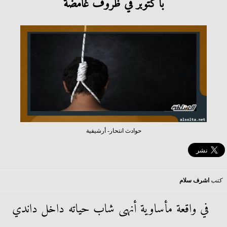
بأكتوبر في ظروف غامضة
حوادث انتحار- أرشيفية
كتب
اشرف سلام
في واقعة مأساوية أنهى شاب حياته داخل داندي