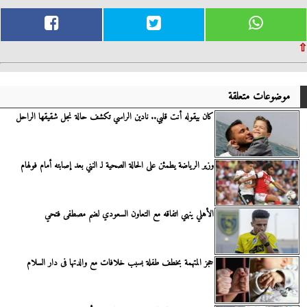
⇧
موضوعات متعلقة
كان بيقوله أنت قلبي.. نادين الراسي تكشف حالة نجل شقيقها الراحل
وزير الرياضة يطمئن على الحالة الصحية لـ النني بعد إصابته أمام فولهام
الأهلي ينهي اتفاقه مع التعاون السعودي لضم مصطفى فتحي
حجز المتهمة بخطف طفلة بسبب خلافات مع والدتها فى دار السلام