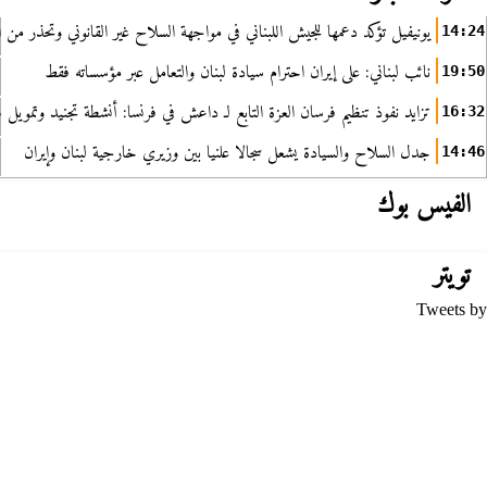
يونيفيل تؤكد دعمها للجيش اللبناني في مواجهة السلاح غير القانوني وتحذر من ا
14:24
نائب لبناني: على إيران احترام سيادة لبنان والتعامل عبر مؤسساته فقط
19:50
تزايد نفوذ تنظيم فرسان العزة التابع لـ داعش في فرنسا: أنشطة تجنيد وتمويل
16:32
جدل السلاح والسيادة يشعل سجالا علنيا بين وزيري خارجية لبنان وإيران
14:46
الفيس بوك
تويتر
Tweets by