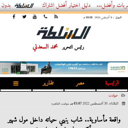
ل...
أفضل اشتراك IPTV بدون تقطيع 2026 – دليل المشاهد العصري
السبت
، 8 أغسطس 2026
05:58 مـ
محمد السعدني
رئيس التحرير
الرئيسية
مصر
تقارير
حوادث
الثلاثاء، 30 أغسطس 2022
03:07 مـ
بتوقيت القاهرة
2022-08-30 15:07:37
واقعة مأساوية.. شاب ينهي حياته داخل مول شهير