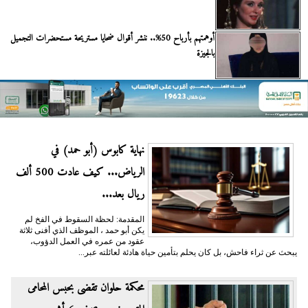
أوهمتهم بأرباح 50%.. ننشر أقوال ضحايا مستريحة مستحضرات التجميل
بالجيزة
نهاية كابوس (أبو حمد) في
الرياض... كيف عادت 500 ألف
ريال بعد...
المقدمة: لحظة السقوط في الفخ لم
يكن أبو حمد ، الموظف الذي أفنى ثلاثة
عقود من عمره في العمل الدؤوب،
يبحث عن ثراء فاحش، بل كان يحلم بتأمين حياة هادئة لعائلته عبر...
محكمة حلوان تقضى بحبس المحامى