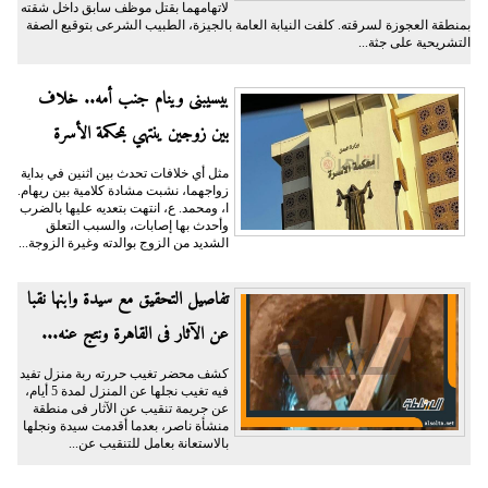
لاتهامهما بقتل موظف سابق داخل شقته
بمنطقة العجوزة لسرقته. كلفت النيابة العامة بالجيزة، الطبيب الشرعى بتوقيع الصفة
التشريحية على جثة...
بيسيبنى وينام جنب أمه.. خلاف
بين زوجين ينتهي بمحكمة الأسرة
مثل أي خلافات تحدث بين اثنين في بداية
زواجهما، نشبت مشادة كلامية بين ريهام.
ا، ومحمد. ع، انتهت بتعديه عليها بالضرب
وأحدث بها إصابات، والسبب التعلق
الشديد من الزوج بوالدته وغيرة الزوجة...
تفاصيل التحقيق مع سيدة وابنها نقبا
عن الآثار فى القاهرة ونتج عنه...
كشف محضر تغيب حررته ربة منزل تفيد
فيه تغيب نجلها عن المنزل لمدة 5 أيام،
عن جريمة تنقيب عن الآثار فى منطقة
منشأة ناصر، بعدما أقدمت سيدة ونجلها
بالاستعانة بعامل للتنقيب عن...