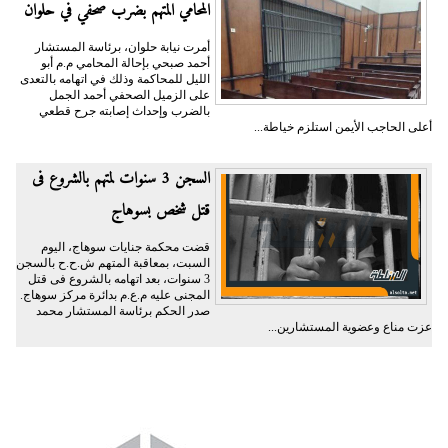
المحامي المتهم بضرب صحفي في حلوان
أمرت نيابة حلوان، برئاسة المستشار
أحمد صبحي بإحالة المحامي م.م أبو
الليل للمحاكمة وذلك في اتهامه بالتعدى
على الزميل الصحفي أحمد الجمل
بالضرب وإحداث إصابته جرح قطعي
أعلى الحاجب الأيمن استلزم خياطة...
السجن 3 سنوات لمتهم بالشروع فى
قتل شخص بسوهاج
قضت محكمة جنايات سوهاج، اليوم
السبت، بمعاقبة المتهم ش.ح.ح بالسجن
3 سنوات، بعد اتهامه بالشروع فى قتل
المجنى عليه م.ع.م بدائرة مركز سوهاج.
صدر الحكم برئاسة المستشار محمد
عزت مناع وعضوية المستشارين...