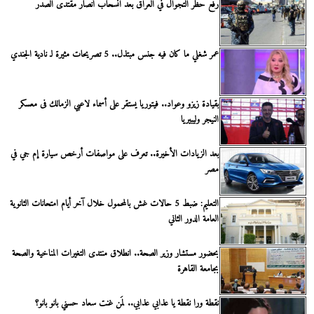
رفع حظر التجوال في العراق بعد انسحاب أنصار مقتدى الصدر
عمر شغلي ما كان فيه جنس مبتذل.. 5 تصريحات مثيرة لـ نادية الجندي
بقيادة زيزو وعواد.. فيتوريا يستقر على أسماء لاعبي الزمالك فى معسكر
النيجر وليبيريا
بعد الزيادات الأخيرة.. تعرف على مواصفات أرخص سيارة إم جي في
مصر
التعليم: ضبط 5 حالات غش بالمحمول خلال آخر أيام امتحانات الثانوية
العامة الدور الثاني
بحضور مستشار وزير الصحة.. انطلاق منتدى التغيرات المناخية والصحة
بجامعة القاهرة
نقطة ورا نقطة يا عذابي عذابي.. لمَن غنت سعاد حسني بانو بانو؟