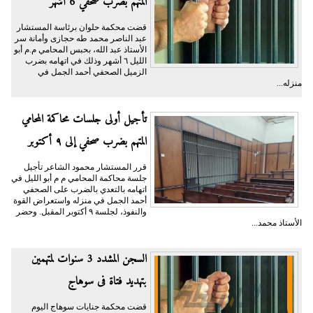
المتهم بضرب صحفي 6 أشهر
قضت محكمة حلوان برئاسة المستشار
عبد الناصر محمد طه حجازى وأمانة سر
الأستاذ عبد الله، بحبس المحامي م.م أبو
الليل ٦ أشهر وذلك في اتهامه بضرب
الزميل الصحفي أحمد الجمل في
منزله...
تأجيل أولى جلسات محاكمة المحامي
المتهم بضرب صحفي إلى ٩ أكتوبر
قرر المستشار محمود الشاعر تأجيل
جلسة محاكمة المحامي م م أبو الليل في
اتهامه بالتعدي بالضرب على الصحفي
أحمد الجمل في منزله واستعراض القوة
والنفوذ، لجلسة ٩ أكتوبر المقبل. وحضر
الأستاذ محمد...
السجن المشدد 3 سنوات لمتهمين
بتهديد فتاة فى سوهاج
قضت محكمة جنايات سوهاج اليوم