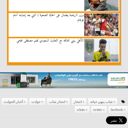
وزير الرياضة يطمئن على الحالة الصحية لـ النني بعد إصابته أمام
فولهام
الأهلي ينهي اتفاقه مع التعاون السعودي لضم مصطفى فتحي
شاب ينهي حياته
انتحار
انتحار شاب
حوادث
أخبار الحوادث
whats
twitter
facebook