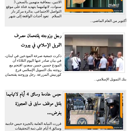
الاثنين، بمعاقبة متهمين بالسجن 3
سنوات، لاتهامهما بتهديد فتاة على موقع
التواصل الاجتماعى، بدائرة مركز دار
السلام. تعود أحداث الواقعة إلى شهر
أكتوبر من العام الماضى...
رجل وزوجته يقتحمان مصرف
التمويل الإسلامي في بيروت
ذكرت جمعية صرخة المودعين في لبنان،
في بيان صادر عنها اليوم الثلاثاء أن
المودع حسين حسن سعدو، اقتحم مع
زوجته بنك التمويل الإسلامي فرع
كورنيش المزرعة. رجل وزوجته يقتحمان
بنك التمويل الإسلامي...
حبس خادمة وسائق 4 أيام لاتهامهما
بقتل موظف سابق فى العجوزة
بغرض...
قررت النيابة العامة بالجيزة حبس خادمة
وسائق 4 أيام على ذمة التحقيقات