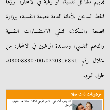
لديهم مشاكل نفسية، أو رغبة في الانتحار، أبرزها
الخط الساخن للأمانة العامة للصحة النفسية، بوزارة
الصحة والسكان، لتلقي الاستفسارات النفسية
والدعم النفسي، ومساندة الراغبين في الانتحار، من
خلال رقم 08008880700،0220816831،
طول اليوم.
موضوعات ذات صلة
كان بيقوله أنت قلبي.. نادين الراسي تكشف حالة نجل شقيقها
الراحل