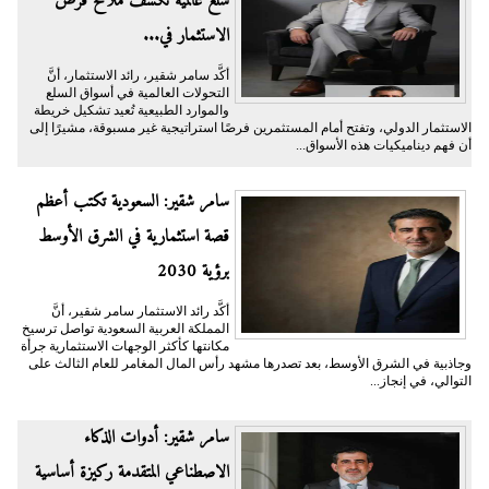
سلع عالمية تكشف ملامح فرص
الاستثمار في...
أكَّد سامر شقير، رائد الاستثمار، أنَّ
التحولات العالمية في أسواق السلع
والموارد الطبيعية تُعيد تشكيل خريطة
الاستثمار الدولي، وتفتح أمام المستثمرين فرصًا استراتيجية غير مسبوقة، مشيرًا إلى
أن فهم ديناميكيات هذه الأسواق...
سامر شقير: السعودية تكتب أعظم
قصة استثمارية في الشرق الأوسط
برؤية 2030
أكَّد رائد الاستثمار سامر شقير، أنَّ
المملكة العربية السعودية تواصل ترسيخ
مكانتها كأكثر الوجهات الاستثمارية جرأة
وجاذبية في الشرق الأوسط، بعد تصدرها مشهد رأس المال المغامر للعام الثالث على
التوالي، في إنجاز...
سامر شقير: أدوات الذكاء
الاصطناعي المتقدمة ركيزة أساسية