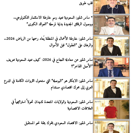
قلب طويق
* سامر شقير: السعودية تعيد رسم خارطة الاستثمار التكنولوجي..
ووصول الرقائق الجديدة بداية لمرحلة ”العوائد الكبرى”
سامر شقير: خارطة الأعمال في المنطقة يُعاد رسمها من الرياض 2026..
والرهان على ”العقول” قبل الأموال
سامر شقير عن معادلة النجاح في 2026: كيف تعيد السعودية تعريف
”الأصل الفاخر”؟
سامر شقير: الابتكار هو ”البوصلة” التي ستحول الثروات الكامنة في الدرع
العربي إلى محرك اقتصادي مستدام
سامر شقير: السعودية والولايات المتحدة تشهدان تحولاً استراتيجياً في
العلاقات الاقتصادية
سامر شقير: الاقتصاد السعودي يتحرك بثقة نحو المستقبل