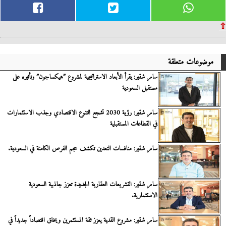
⇧
موضوعات متعلقة
سامر شقير: يقرأ الأبعاد الاستراتيجية لمشروع ”هيكساجون” وتأثيره على
مستقبل السعودية
سامر شقير: رؤية 2030 تشجع التنوع الاقتصادي وجذب الاستثمارات
في القطاعات المستقبلية
سامر شقير: منافسات التعدين تكشف حجم الفرص الكامنة في السعودية.
سامر شقير: التشريعات العقارية الجديدة تعزز جاذبية السعودية
الاستثمارية.
سامر شقير: مشروع القدية يعزز ثقة المستثمرين ويخلق اقتصاداً جديداً في