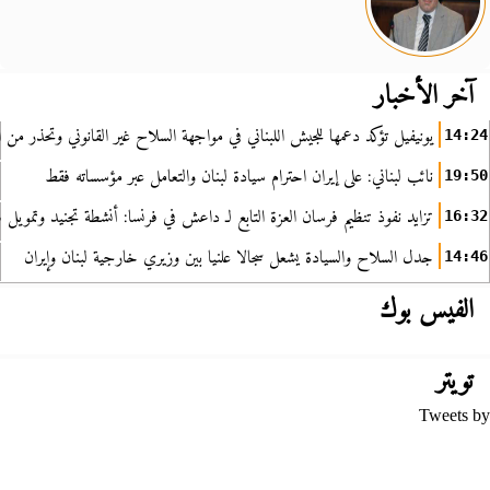
آخر الأخبار
يونيفيل تؤكد دعمها للجيش اللبناني في مواجهة السلاح غير القانوني وتحذر من ا
14:24
نائب لبناني: على إيران احترام سيادة لبنان والتعامل عبر مؤسساته فقط
19:50
تزايد نفوذ تنظيم فرسان العزة التابع لـ داعش في فرنسا: أنشطة تجنيد وتمويل
16:32
جدل السلاح والسيادة يشعل سجالا علنيا بين وزيري خارجية لبنان وإيران
14:46
الفيس بوك
تويتر
Tweets by