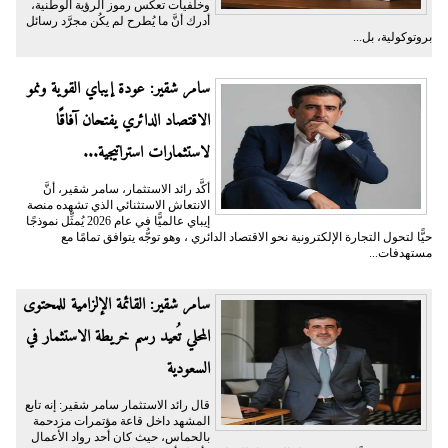
وخلفيات تعكس رموز الرؤية الوطنية،
أدرك أنَّ ما يُطرح لم يكُن مجرَّد رسائل
بروتوكولية، بل...
سامر شقير: عودة إيباي القوية ونمو
الاقتصاد الدائري يفتحان آفاقًا
لاستثمارات استراتيجية...
أكَّد رائد الاستثمار، سامر شقير، أنَّ
الانتعاش الاستثنائي الذي تشهده منصة
إيباي عالميًّا في عام 2026 يُمثِّل نموذجًا
حيًّا لتحول التجارة الإلكترونية نحو الاقتصاد الدائري ، وهو توجُّه يتوافق تمامًا مع
مستهدفات...
سامر شقير: القائمة الإلزامية للمحتوى
المحلي تُعيد رسم خريطة الاستثمار في
السعودية
قال رائد الاستثمار سامر شقير: إنه تابع
المشهد داخل قاعة مؤتمرات مزدحمة
بالحماس، حيث كان أحد رواد الأعمال