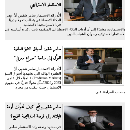
للاستثمار الاستراتيجي
أكَّد رائد الاستثمار سامر شقير، أنَّ عصر
الذكاء الاصطناعي يتطلب تحولًا جذريًّا
في الاستراتيجية الاقتصادية
والاستثمارية، مشيرًا إلى أن أدوات الذكاء الاصطناعي المتقدمة باتت ركيزة أساسية في
الاستثمار الاستراتيجي، وأن الشباب الذين...
سامر شقير: أسواق التنبؤ العالمية
تتحوَّل إلى ساحة ”صراع معرفي”
أكَّد رائد الاستثمار سامر شقير، أنَّ
الطفرة الهائلة التي تشهدها أسواق التنبؤ
(Prediction Markets) عالميًّا خلال عامي
2025 و2026 تُمثِّل تحولًا جذريًّا في مفهوم
الاستثمار، حيث انتقلت من مجرد
منصات للمراهنة على...
سامر شقير يوضِّح كيف تحوَّلت أزمة
تايلاند إلى فرصة استراتيجية للخليج؟
في مشهد وصفه رائد الاستثمار سامر