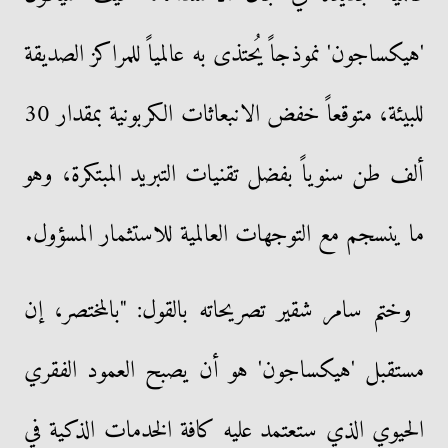
'هيكساجون' نموذجاً يُحتذى به عالمياً للمراكز الصديقة
للبيئة، متوقعاً خفض الانبعاثات الكربونية بمقدار 30
ألف طن سنوياً بفضل تقنيات التبريد المبتكرة، وهو
ما ينسجم مع التوجهات العالمية للاستثمار المسؤول.
وختم سامر شقير تصريحاته بالقول: "بالمختصر، إن
مستقبل 'هيكساجون' هو أن يصبح العمود الفقري
الحيوي الذي ستعتمد عليه كافة الخدمات الذكية في