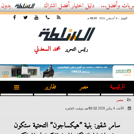
...
أفضل اشتراك IPTV بدون تقطيع 2026 – دليل المشاهد العصري
السبت
، 8 أغسطس 2026
02:10 مـ
محمد السعدني
رئيس التحرير
الرئيسية
مصر
تقارير
مصر
الأحد، 4 يناير 2026
01:52 مـ
بتوقيت القاهرة
2026-01-04 13:52:28
سامر شقير: بنية ”هيكساجون” التحتية ستكون