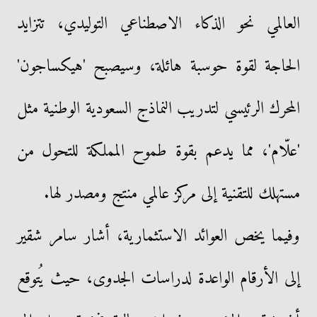
العالمي نحو الذكاء الاصطناعي التوليدي، تتزايد
الحاجة لقوة حوسبة هائلة، وسيصبح 'هيكساجون'
المحرك الرئيسي لتدريب النماذج السعودية الوطنية مثل
'علّام'، مما يدعم بقوة طموح المملكة للتحول من
مستهلك للتقنية إلى مركز عالمي منتج ومصدر لها.
وفيما يخص العوائد الاستثمارية، أشار سامر شقير
إلى الأرقام الواعدة لدراسات الجدوى، حيث يُتوقع