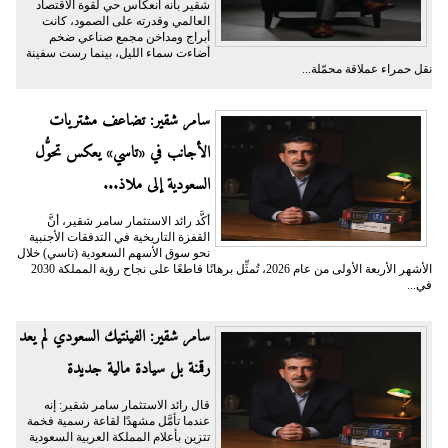
شقير بأنه انعكاس حي لقوة الاقتصاد
العالمي وقدرته على الصمود، كانت
أبراج ومداخن مجمع صناعي ضخم
أضاءت سماء الليل، بينما رست سفينة
نقل حمراء عملاقة محمّلة...
سامر شقير: تضاعف مشتريات
الأجانب في «تاسي» يعكس تحوُّل
السعودية إلى ملاذ...
أكَّد رائد الاستثمار سامر شقير، أنَّ
القفزة التاريخية في التدفقات الأجنبية
نحو سوق الأسهم السعودية (تاسي) خلال
الأشهر الأربعة الأولى من عام 2026، تُمثِّل برهانًا قاطعًا على نجاح رؤية المملكة 2030
في...
سامر شقير: الفينتيك السعودي لم يعد
رقمنة بل سيادة مالية جديدة
قال رائد الاستثمار سامر شقير: إنه
عندما تأمَّل مشهدًا لقاعة رسمية فخمة
تتزين بأعلام المملكة العربية السعودية