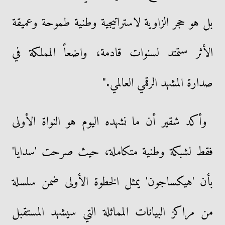
بل هو حجر الزاوية لاستراتيجية وطنية طموحة وعميقة
الأثر ستمتد لسنوات قادمة، واضعاً المملكة في
صدارة المشهد الرقمي العالمي."
وأكد شقير أن ما نشهده اليوم هو النواة الأولى
فقط لشبكة وطنية متكاملة، حيث صرحت 'سدايا'
بأن 'هيكساجون' يمثل الخطوة الأولى ضمن سلسلة
من مراكز البيانات المماثلة التي سيشهد المستقبل