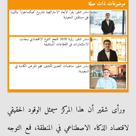
موضوعات ذات صلة
سامر شقير: يقرأ الأبعاد الاستراتيجية لمشروع ”هيكساجون” وتأثيره
على مستقبل السعودية
سامر شقير: رؤية 2030 تشجع التنوع الاقتصادي وجذب
الاستثمارات في القطاعات المستقبلية
سامر شقير: منافسات التعدين تكشف حجم الفرص الكامنة في
السعودية.
ورأى شقير أن هذا المركز سيمثل الوقود الحقيقي
لاقتصاد الذكاء الاصطناعي في المنطقة، فمع التوجه