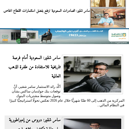
سامر شقير: الصادرات السعودية ترتفع بفضل استثمارات القطاع الخاص
سامر شقير: السعودية أمام فرصة
تاريخية للاستفادة من طفرة الذهب
العالمية
أكَّد رائد الاستثمار سامر شقير، أنَّ
توقعات بنك جولدمان ساكس بشأن
وصول متوسط مشتريات البنوك
المركزية من الذهب إلى 60 طنًا شهريًّا خلال عام 2026 تعكس تحولًا استراتيجيًّا كبيرًا
في النظام المالي...
سامر شقير: دروس من إمبراطورية