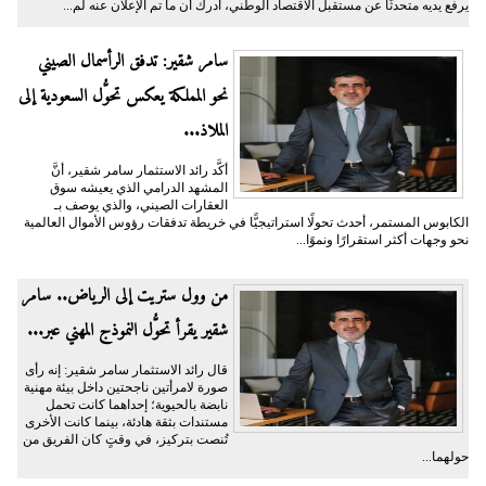
يرفع يديه متحدثًا عن مستقبل الاقتصاد الوطني، أدرك أن ما تم الإعلان عنه لم...
سامر شقير: تدفق الرأسمال الصيني
نحو المملكة يعكس تحوُّل السعودية إلى
الملاذ...
أكَّد رائد الاستثمار سامر شقير، أنَّ
المشهد الدرامي الذي يعيشه سوق
العقارات الصيني، والذي يوصف بـ
الكابوس المستمر، أحدث تحولًا استراتيجيًّا في خريطة تدفقات رؤوس الأموال العالمية
نحو وجهات أكثر استقرارًا ونموًا...
من وول ستريت إلى الرياض.. سامر
شقير يقرأ تحوُّل النموذج المهني عبر...
قال رائد الاستثمار سامر شقير: إنه رأى
صورة لامرأتين ناجحتين داخل بيئة مهنية
نابضة بالحيوية؛ إحداهما كانت تحمل
مستندات بثقة هادئة، بينما كانت الأخرى
تُنصت بتركيز، في وقتٍ كان الفريق من
حولهما...