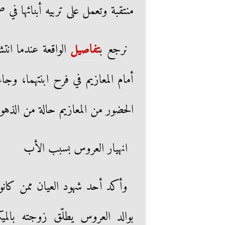
منتقبة وتعمل على تربيه أبنائها في 
نرجع ب
تفاصيل
الواقعة عندما ان
أمام المعازيم في فرح ابنتهما، وج
الحضور من المعازيم حالة من الذهو
انهيار العروس بسبب الأب
وأكد أحد شهود العيان ممن كانو
بوالد العروس يطلّق زوجته بالم