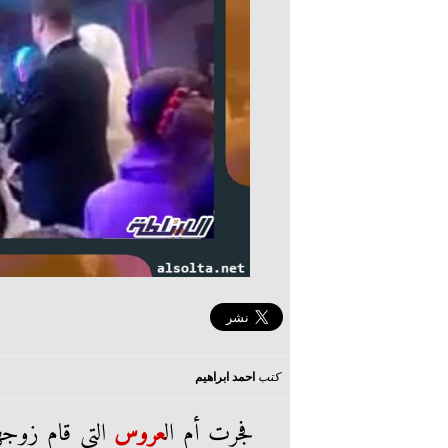
كتب
احمد ابراهيم
فجرت أم ال
عروس
التى قام زوجها