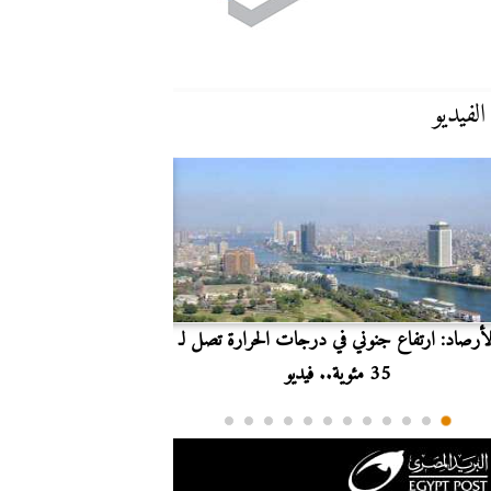
الفيديو
لأرصاد: ارتفاع جنوني في درجات الحرارة تصل لـ
بث مباشر.. مشاهدة مبارا
35 مئوية.. فيديو
الدوري ا