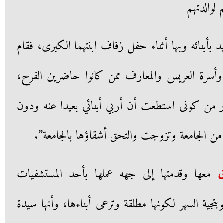
لوالدتهم
د بأبنائه وبها أثناء حفل زفاف ابنتهما الكبرى، فقام
وأسرة العريس والمعارف ممن كانوا حاضرين الفرح،
ر من كونى استطعت أن أربي أبنائي بعيدا عنه ودون
 من الجامعة وتزوجت والتحق أشقاؤها بالجامعة”.
ق
معها وقدمتها إلى جهه عملها بأحد المستشفيات
تجية السهر لكونها مطلقة وترعى أبناءها، وأنها سيدة