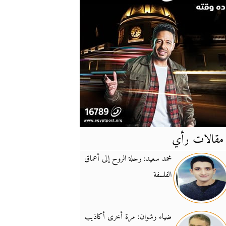
مقالات رأي
آخر
الأخبار
محمد سعيد: رحلة الروح إلى أعماق
الفلسفة
يونيفيل تؤكد دعمها ل
14:24
نائب لبناني: على إير
19:50
ضياء رشوان: مرة أخرى أكاذيب
تزايد نفوذ تنظيم فرس
16:32