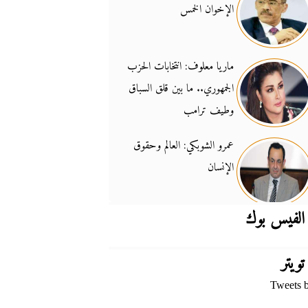
الإخوان الخمس
جدل السلاح والسيادة
14:46
ماريا معلوف: انتخابات الحزب
الجمهوري.. ما بين قلق السباق
وطيف ترامب
عمرو الشوبكي: العالم وحقوق
الإنسان
الفيس بوك
تويتر
Tweets 