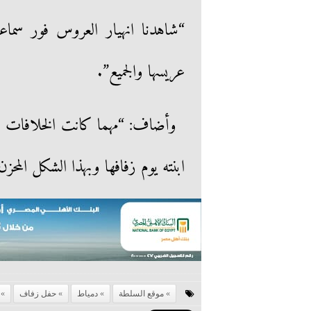
“شاهدنا انهيار العروس فور سماعه
عريسها والجميع”.
وأضاف: “مهما كانت الخلافات 
ابنته يوم زفافها وبهذا الشكل المحزن
موقع السلطة
دمياط
حفل زفاف