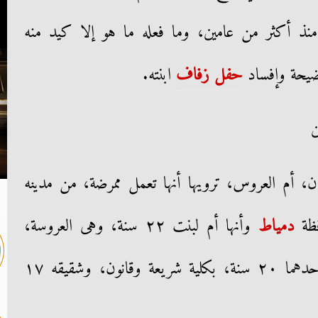
منذ أكثر من عامين، وما فعله ما هو إلا كيد منه
ضيحة وإفساد
حفل زفاف
ابنته.
ن
، أم العروس، ترويها أنها تعمل ممرضة، من مدينه
افظة
دمياط
وأنها أم لبنت ٢٢ سنة، وهى العروسة،
وخريجة شريعة وقانون، وولدان أحدهما ٢٠ سنة، بكلية شريعة وقانون، وشقيقه ١٧