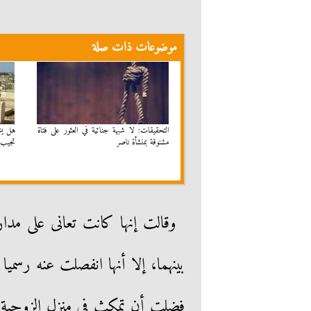
موضوعات ذات صلة
التحقيقات: لا شبهة جنائية في العثور على فتاة
هل يشع
مشنوقة بمنشأة ناصر
تجيب
وقالت إنها كانت تعانى على مدار
فضلت أن تمكث في منزل الزوجية بج