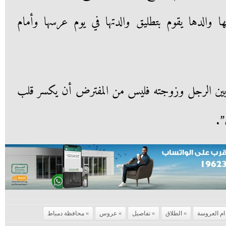
ا والدها يقوم بتطليق والدتها في يوم عرسها وأمام
بين الرجل وزوجته فليس من المفترض أن يكسر قلب
”.
ام العروسة
الطلاق
تفاصيل
عروس
محافظة دمياط