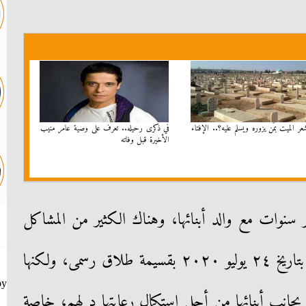
ر الميت بمَن يزوره ويسلم عليه؟.. الإفتاء
في ذكرى رحيله.. تعرف على وصية عامر منيب
الأخيرة قبل وفاته
 سنوات مع والد أبنائها، وهناك الكثير من المشاكل
بينهما، إلا أنها انفصلت عنه رسميا بتاريخ ٢٤ يوليو ٢٠٢٠ بقسيمة طلاق رسمى، ولكنها
by
انب أبنائها من أجل استكمال رعايتها د لهم، خاصة