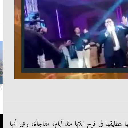
بث مباشر.. مباراة الزمالك وسيراميكا كليوباترا في
ا
الدوري
 بتطليقها في فرح ابنتها منذ أيام، مفاجأة، وهى أنها