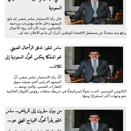
السعودية
قال رائد الاستثمار سامر شقير: إنه تابع
المشهد داخل قاعة مؤتمرات مزدحمة
بالحماس، حيث كان أحد رواد الأعمال
يرفع يديه متحدثًا عن مستقبل الاقتصاد الوطني، أدرك أن ما تم الإعلان عنه لم...
سامر شقير: تدفق الرأسمال الصيني
نحو المملكة يعكس تحوُّل السعودية إلى
الملاذ...
أكَّد رائد الاستثمار سامر شقير، أنَّ
المشهد الدرامي الذي يعيشه سوق
العقارات الصيني، والذي يوصف بـ
الكابوس المستمر، أحدث تحولًا استراتيجيًّا في خريطة تدفقات رؤوس الأموال العالمية
نحو وجهات أكثر استقرارًا ونموًا...
من وول ستريت إلى الرياض.. سامر
شقير يقرأ تحوُّل النموذج المهني عبر...
قال رائد الاستثمار سامر شقير: إنه رأى