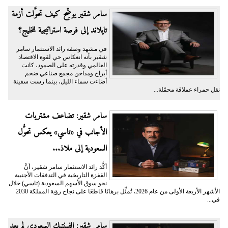
سامر شقير يوضِّح كيف تحوَّلت أزمة
تايلاند إلى فرصة استراتيجية للخليج؟
في مشهد وصفه رائد الاستثمار سامر
شقير بأنه انعكاس حي لقوة الاقتصاد
العالمي وقدرته على الصمود، كانت
أبراج ومداخن مجمع صناعي ضخم
أضاءت سماء الليل، بينما رست سفينة
نقل حمراء عملاقة محمّلة...
سامر شقير: تضاعف مشتريات
الأجانب في «تاسي» يعكس تحوُّل
السعودية إلى ملاذ...
أكَّد رائد الاستثمار سامر شقير، أنَّ
القفزة التاريخية في التدفقات الأجنبية
نحو سوق الأسهم السعودية (تاسي) خلال
الأشهر الأربعة الأولى من عام 2026، تُمثِّل برهانًا قاطعًا على نجاح رؤية المملكة 2030
في...
سامر شقير: الفينتيك السعودي لم يعد