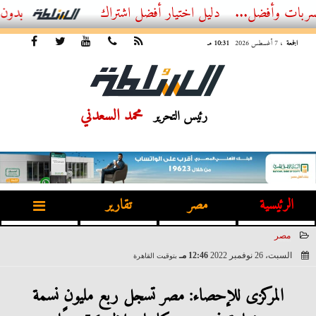
ل...
أفضل اشتراك IPTV بدون تقطيع 2026 – دليل المشاهد العصري
الجمعة
، 7 أغسطس 2026
10:31 مـ
محمد السعدني
رئيس التحرير
الرئيسية
مصر
تقارير
مصر
السبت، 26 نوفمبر 2022
12:46 مـ
بتوقيت القاهرة
2022-11-26 12:46:52
المركزى للإحصاء: مصر تسجل ربع مليون نسمة