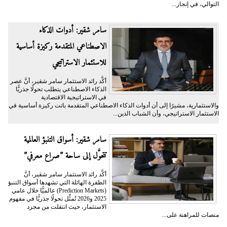
التوالي، في إنجاز...
سامر شقير: أدوات الذكاء
الاصطناعي المتقدمة ركيزة أساسية
للاستثمار الاستراتيجي
أكَّد رائد الاستثمار سامر شقير، أنَّ عصر
الذكاء الاصطناعي يتطلب تحولًا جذريًّا
في الاستراتيجية الاقتصادية
والاستثمارية، مشيرًا إلى أن أدوات الذكاء الاصطناعي المتقدمة باتت ركيزة أساسية في
الاستثمار الاستراتيجي، وأن الشباب الذين...
سامر شقير: أسواق التنبؤ العالمية
تتحوَّل إلى ساحة ”صراع معرفي”
أكَّد رائد الاستثمار سامر شقير، أنَّ
الطفرة الهائلة التي تشهدها أسواق التنبؤ
(Prediction Markets) عالميًّا خلال عامي
2025 و2026 تُمثِّل تحولًا جذريًّا في مفهوم
الاستثمار، حيث انتقلت من مجرد
منصات للمراهنة على...