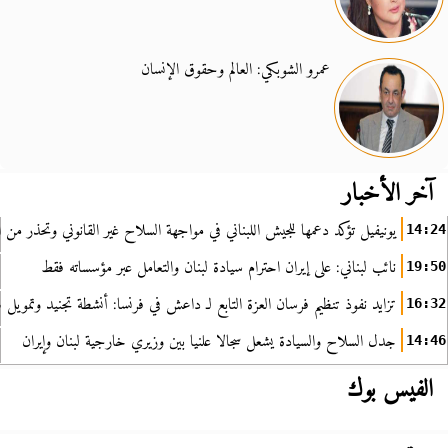
عمرو الشوبكي: العالم وحقوق الإنسان
آخر الأخبار
يونيفيل تؤكد دعمها للجيش اللبناني في مواجهة السلاح غير القانوني وتحذر من ا
14:24
نائب لبناني: على إيران احترام سيادة لبنان والتعامل عبر مؤسساته فقط
19:50
تزايد نفوذ تنظيم فرسان العزة التابع لـ داعش في فرنسا: أنشطة تجنيد وتمويل
16:32
جدل السلاح والسيادة يشعل سجالا علنيا بين وزيري خارجية لبنان وإيران
14:46
الفيس بوك