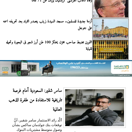
وفاة الكاتب الفرنسى كريستيان بوبان عن 71 عامًا
أزمة جديدة للمسلمين.. مسجد السيدة زينب يتصدر الترند بعد تحريفه اسمه
على جوجل
التموين تضبط صاحب مخزن يحتكر 100 طن أرز شعير فى البحيرة وتحيله
للنيابة
سامر شقير: السعودية أمام فرصة
تاريخية للاستفادة من طفرة الذهب
العالمية
أكَّد رائد الاستثمار سامر شقير، أنَّ
توقعات بنك جولدمان ساكس بشأن
وصول متوسط مشتريات البنوك