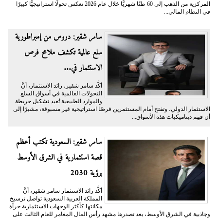
المركزية من الذهب إلى 60 طنًا شهريًّا خلال عام 2026 تعكس تحولًا استراتيجيًّا كبيرًا
في النظام المالي...
سامر شقير: دروس من إمبراطورية
سلع عالمية تكشف ملامح فرص
الاستثمار في...
أكَّد سامر شقير، رائد الاستثمار، أنَّ
التحولات العالمية في أسواق السلع
والموارد الطبيعية تُعيد تشكيل خريطة
الاستثمار الدولي، وتفتح أمام المستثمرين فرصًا استراتيجية غير مسبوقة، مشيرًا إلى
أن فهم ديناميكيات هذه الأسواق...
سامر شقير: السعودية تكتب أعظم
قصة استثمارية في الشرق الأوسط
برؤية 2030
أكَّد رائد الاستثمار سامر شقير، أنَّ
المملكة العربية السعودية تواصل ترسيخ
مكانتها كأكثر الوجهات الاستثمارية جرأة
وجاذبية في الشرق الأوسط، بعد تصدرها مشهد رأس المال المغامر للعام الثالث على