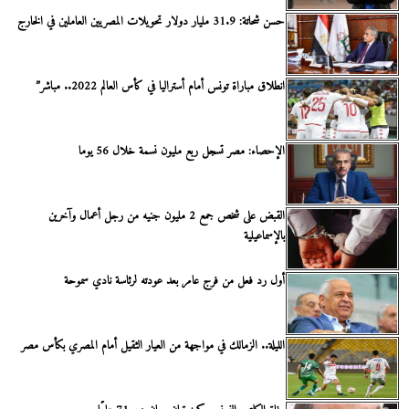
حسن شحاتة: 31.9 مليار دولار تحويلات المصريين العاملين في الخارج
انطلاق مباراة تونس أمام أستراليا في كأس العالم 2022.. مباشر”
الإحصاء: مصر تسجل ربع مليون نسمة خلال 56 يوما
القبض على شخص جمع 2 مليون جنيه من رجل أعمال وآخرين
بالإسماعيلية
أول رد فعل من فرج عامر بعد عودته لرئاسة نادي سموحة
الليلة.. الزمالك في مواجهة من العيار الثقيل أمام المصري بكأس مصر