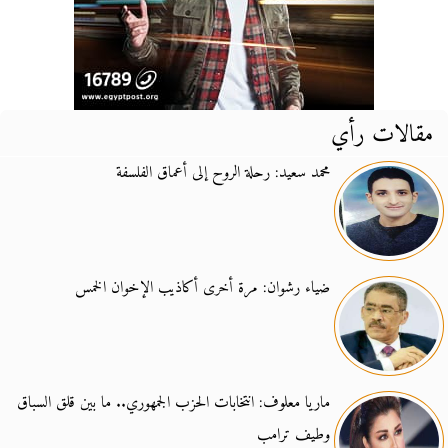
مقالات رأي
محمد سعيد: رحلة الروح إلى أعماق الفلسفة
ضياء رشوان: مرة أخرى أكاذيب الإخوان الخمس
ماريا معلوف: انتخابات الحزب الجمهوري.. ما بين قلق السباق
وطيف ترامب