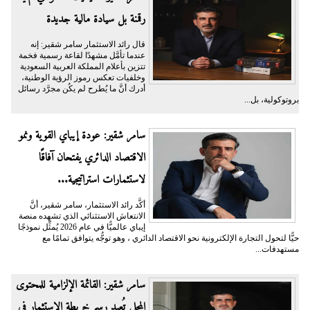
رقمنة بل سيادة مالية جديدة
قال رائد الاستثمار سامر شقير: إنه
عندما تأمَّل مشهدًا لقاعة رسمية فخمة
تتزين بأعلام المملكة العربية السعودية
وخلفيات تعكس رموز الرؤية الوطنية،
أدرك أنَّ ما يُطرح لم يكُن مجرَّد رسائل
بروتوكولية، بل...
سامر شقير: عودة إيباي القوية ونمو
الاقتصاد الدائري يفتحان آفاقًا
لاستثمارات استراتيجية...
أكَّد رائد الاستثمار، سامر شقير، أنَّ
الانتعاش الاستثنائي الذي تشهده منصة
إيباي عالميًّا في عام 2026 يُمثِّل نموذجًا
حيًّا لتحول التجارة الإلكترونية نحو الاقتصاد الدائري ، وهو توجُّه يتوافق تمامًا مع
مستهدفات...
سامر شقير: القائمة الإلزامية للمحتوى
المحلي تُعيد رسم خريطة الاستثمار في