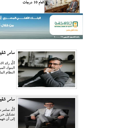
العام 10 درجات
سامر شقير:
أكَّد رائد
النظام الما
سامر شقير
أكَّد سامر 
تشكيل خريط
إلى أن فهم 