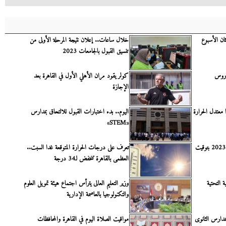
ثان الأسبوع
خلال ساعات.. إعلان نتيجة المرحلة الأولى من
تنسيق القبول بالجامعات 2023
لدروس
كولر يقود مران الأهلي الأول في القاهرة بعد
الإجازة
معتدل الحرارة
اليوم.. بدء اختبارات القبول للالتحاق بمدارس
«STEM»
مواقيت الصلاة اليوم السبت 12- 8-2023 بتوقيت
تعرف على درجات الحرارة المتوقعة غدا السبت..
العظمى بالقاهرة تنخفض لـ34 درجة
 التحتية
وزير التعليم العالى يترأس اجتماع هيئة تمويل العلوم
والتكنولوجيا بالعاصمة الإدارية
مدارس الثانوى
مواقيت الصلاة اليوم في القاهرة والمحافظات