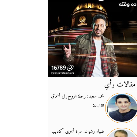
مقالات رأي
آخر
الأخبار
محمد سعيد: رحلة الروح إلى أعماق
الفلسفة
يونيفيل تؤكد دعمها ل
14:24
نائب لبناني: على إير
19:50
ضياء رشوان: مرة أخرى أكاذيب
تزايد نفوذ تنظيم فرس
16:32