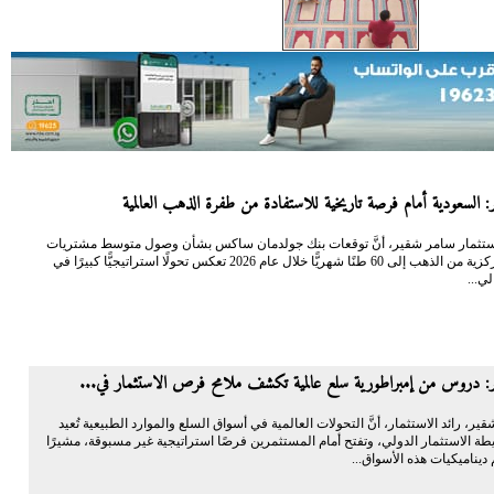
 السعودية أمام فرصة تاريخية للاستفادة من طفرة الذهب العالمية
 الاستثمار سامر شقير، أنَّ توقعات بنك جولدمان ساكس بشأن وصول متوسط مشتريات
البنوك المركزية من الذهب إلى 60 طنًا شهريًّا خلال عام 2026 تعكس تحولًا استراتيجيًّا كبيرًا في
لي...
: دروس من إمبراطورية سلع عالمية تكشف ملامح فرص الاستثمار في...
شقير، رائد الاستثمار، أنَّ التحولات العالمية في أسواق السلع والموارد الطبيعية تُعيد
ة الاستثمار الدولي، وتفتح أمام المستثمرين فرصًا استراتيجية غير مسبوقة، مشيرًا
ديناميكيات هذه الأسواق...