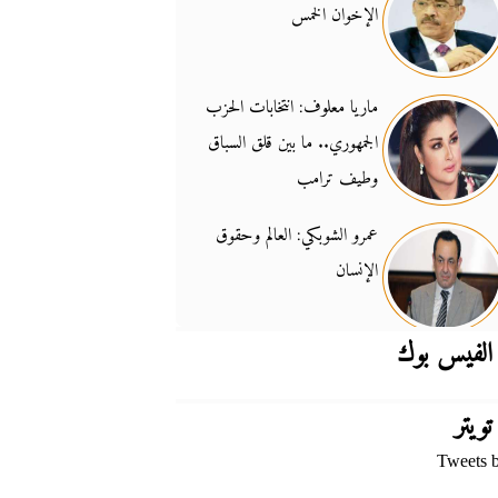
الإخوان الخمس
جدل السلاح والسيادة
14:46
ماريا معلوف: انتخابات الحزب
الجمهوري.. ما بين قلق السباق
وطيف ترامب
عمرو الشوبكي: العالم وحقوق
الإنسان
الفيس بوك
تويتر
Tweets 