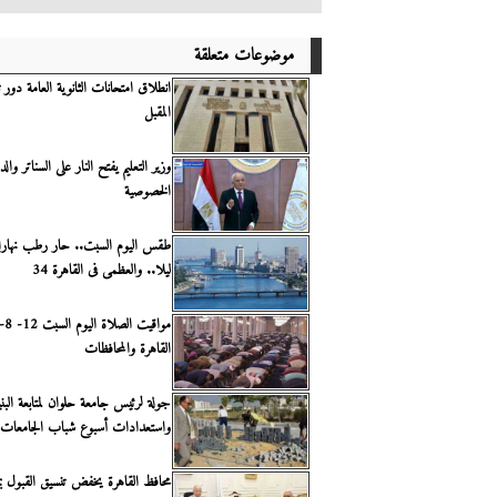
موضوعات متعلقة
انطلاق امتحانات الثانوية العامة دور 
المقبل
وزير التعليم يفتح النار على السناتر وا
الخصوصية
طقس اليوم السبت.. حار رطب نهارا 
ليلا.. والعظمى فى القاهرة 34
القاهرة والمحافظات
جولة لرئيس جامعة حلوان لمتابعة البنية
واستعدادات أسبوع شباب الجامعات
محافظ القاهرة يخفض تنسيق القبول ب