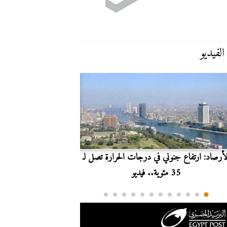
الفيديو
لأرصاد: ارتفاع جنوني في درجات الحرارة تصل لـ
بث مباشر.. مشاهدة مبارا
35 مئوية.. فيديو
الدوري ا