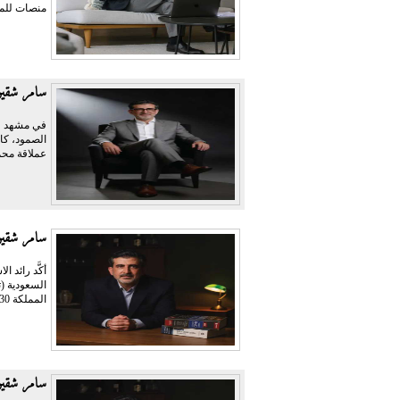
منصات للمر
سامر شقير 
في مشهد وص
الصمود، كا
عملاقة محمّ
سامر شقير
أكَّد رائد 
المملكة 2030 في...
سامر شقير: