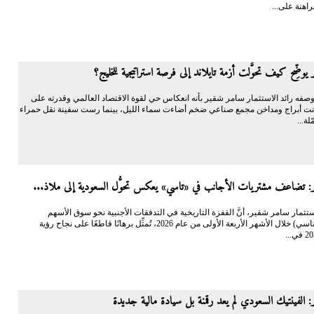
اهنة على...
يوضِّح كيف تحوَّلت أزمة تايلاند إلى فرصة استراتيجية للخليج؟
فه رائد الاستثمار سامر شقير بأنه انعكاس حي لقوة الاقتصاد العالمي وقدرته على
نت أبراج ومداخن مجمع صناعي ضخم أضاءت سماء الليل، بينما رست سفينة نقل حمراء
لة...
: تضاعف مشتريات الأجانب في «تاسي» يعكس تحوُّل السعودية إلى ملاذ...
الاستثمار سامر شقير، أنَّ القفزة التاريخية في التدفقات الأجنبية نحو سوق الأسهم
السعودية (تاسي) خلال الأشهر الأربعة الأولى من عام 2026، تُمثِّل برهانًا قاطعًا على نجاح رؤية
 الفينتيك السعودي لم يعد رقمنة بل سيادة مالية جديدة