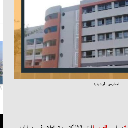
المدارس ـ أرشيفية
بث مباشر.. مباراة الزمالك وسيراميكا كليوباترا في
ا
الدوري