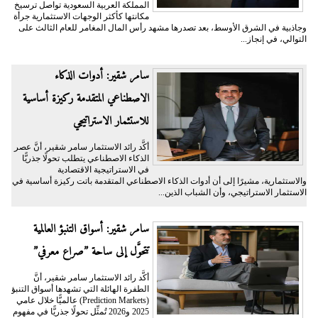
المملكة العربية السعودية تواصل ترسيخ
مكانتها كأكثر الوجهات الاستثمارية جرأة
وجاذبية في الشرق الأوسط، بعد تصدرها مشهد رأس المال المغامر للعام الثالث على
التوالي، في إنجاز...
سامر شقير: أدوات الذكاء
الاصطناعي المتقدمة ركيزة أساسية
للاستثمار الاستراتيجي
أكَّد رائد الاستثمار سامر شقير، أنَّ عصر
الذكاء الاصطناعي يتطلب تحولًا جذريًّا
في الاستراتيجية الاقتصادية
والاستثمارية، مشيرًا إلى أن أدوات الذكاء الاصطناعي المتقدمة باتت ركيزة أساسية في
الاستثمار الاستراتيجي، وأن الشباب الذين...
سامر شقير: أسواق التنبؤ العالمية
تتحوَّل إلى ساحة ”صراع معرفي”
أكَّد رائد الاستثمار سامر شقير، أنَّ
الطفرة الهائلة التي تشهدها أسواق التنبؤ
(Prediction Markets) عالميًّا خلال عامي
2025 و2026 تُمثِّل تحولًا جذريًّا في مفهوم