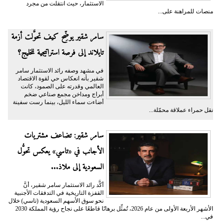
الاستثمار، حيث انتقلت من مجرد
منصات للمراهنة على...
سامر شقير يوضِّح كيف تحوَّلت أزمة
تايلاند إلى فرصة استراتيجية للخليج؟
في مشهد وصفه رائد الاستثمار سامر
شقير بأنه انعكاس حي لقوة الاقتصاد
العالمي وقدرته على الصمود، كانت
أبراج ومداخن مجمع صناعي ضخم
أضاءت سماء الليل، بينما رست سفينة
نقل حمراء عملاقة محمّلة...
سامر شقير: تضاعف مشتريات
الأجانب في «تاسي» يعكس تحوُّل
السعودية إلى ملاذ...
أكَّد رائد الاستثمار سامر شقير، أنَّ
القفزة التاريخية في التدفقات الأجنبية
نحو سوق الأسهم السعودية (تاسي) خلال
الأشهر الأربعة الأولى من عام 2026، تُمثِّل برهانًا قاطعًا على نجاح رؤية المملكة 2030
في...