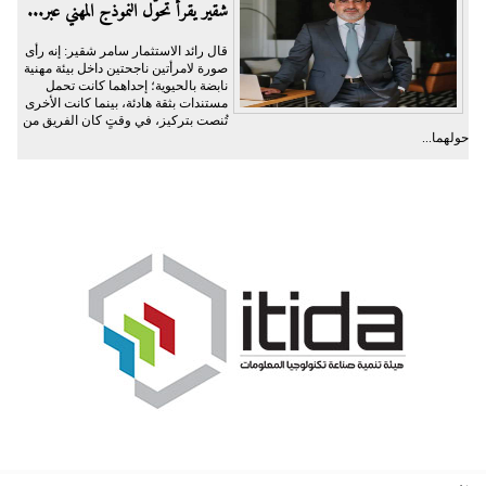
شقير يقرأ تحوُّل النموذج المهني عبر...
قال رائد الاستثمار سامر شقير: إنه رأى
صورة لامرأتين ناجحتين داخل بيئة مهنية
نابضة بالحيوية؛ إحداهما كانت تحمل
مستندات بثقة هادئة، بينما كانت الأخرى
تُنصت بتركيز، في وقتٍ كان الفريق من
حولهما...