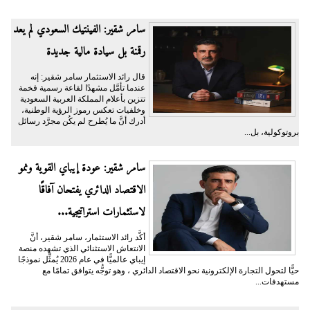
سامر شقير: الفينتيك السعودي لم يعد
رقمنة بل سيادة مالية جديدة
قال رائد الاستثمار سامر شقير: إنه
عندما تأمَّل مشهدًا لقاعة رسمية فخمة
تتزين بأعلام المملكة العربية السعودية
وخلفيات تعكس رموز الرؤية الوطنية،
أدرك أنَّ ما يُطرح لم يكُن مجرَّد رسائل
بروتوكولية، بل...
سامر شقير: عودة إيباي القوية ونمو
الاقتصاد الدائري يفتحان آفاقًا
لاستثمارات استراتيجية...
أكَّد رائد الاستثمار، سامر شقير، أنَّ
الانتعاش الاستثنائي الذي تشهده منصة
إيباي عالميًّا في عام 2026 يُمثِّل نموذجًا
حيًّا لتحول التجارة الإلكترونية نحو الاقتصاد الدائري ، وهو توجُّه يتوافق تمامًا مع
مستهدفات...