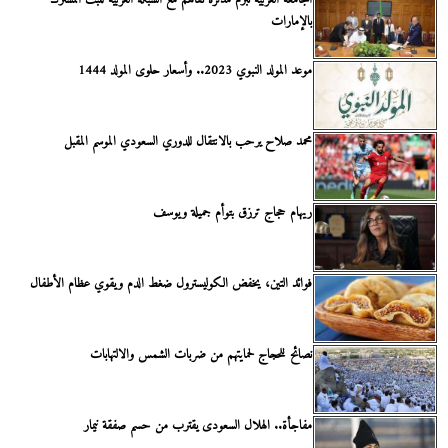
الجامعة العربية تبرم مذكرة تفاهم مع الشبكة العربية للبث المشترك
بالإمارات
موعد المولد النبوي 2023.. وأسعار حلوى المولد 1444
محمد صلاح يرحب بالانتقال للدوري السعودي الموسم المقبل
ريهام حجاج ترزق بتوأم جميلة ويوسف
فوائد التين، يخفض الكوليسترول ضغط الدم ويقوي عظام الأطفال
نصائح للحجاج لحمايتهم من ضربات الشمس والالتهابات
مفاجأة.. الهلال السعودى يقترب من حسم صفقة نيمار