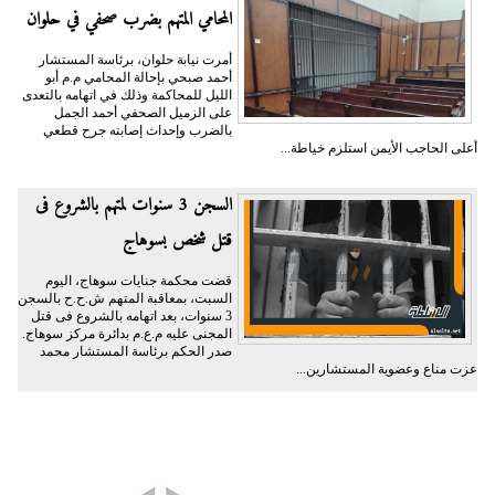
المحامي المتهم بضرب صحفي في حلوان
أمرت نيابة حلوان، برئاسة المستشار
أحمد صبحي بإحالة المحامي م.م أبو
الليل للمحاكمة وذلك في اتهامه بالتعدى
على الزميل الصحفي أحمد الجمل
بالضرب وإحداث إصابته جرح قطعي
أعلى الحاجب الأيمن استلزم خياطة...
السجن 3 سنوات لمتهم بالشروع فى
قتل شخص بسوهاج
قضت محكمة جنايات سوهاج، اليوم
السبت، بمعاقبة المتهم ش.ح.ح بالسجن
3 سنوات، بعد اتهامه بالشروع فى قتل
المجنى عليه م.ع.م بدائرة مركز سوهاج.
صدر الحكم برئاسة المستشار محمد
عزت مناع وعضوية المستشارين...