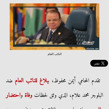
النائب العام
تقدم المحامي أيمن محفوظ، ب
بلاغ للنائب العام
ضد
البلوجر محمد علام، الذي وثق لحظات
وفاة
و
احتضار