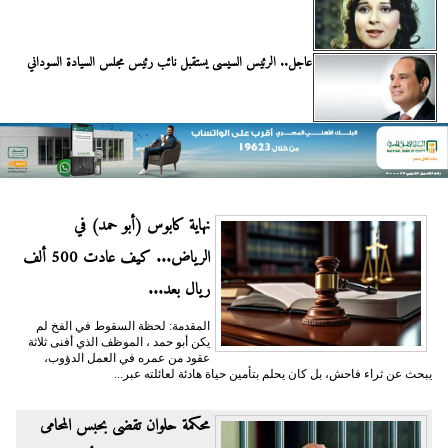
عاجل.. الرئيس السيسى يستقبل نائب رئيس مجلس السيادة السوداني
نهاية كابوس (أبو حمد) في
الرياض... كيف عادت 500 ألف
ريال بعد...
المقدمة: لحظة السقوط في الفخ لم
يكن أبو حمد ، الموظف الذي أفنى ثلاثة
عقود من عمره في العمل الدؤوب،
يبحث عن ثراء فاحش، بل كان يحلم بتأمين حياة هادئة لعائلته عبر...
محكمة حلوان تقضى بحبس المحامى