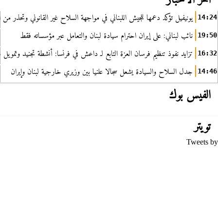
آخر الأخبار
يونيفيل تؤكد دعمها للجيش اللبناني في مواجهة السلاح غير القانوني وتحذر من ا
14:24
نائب لبناني: على إيران احترام سيادة لبنان والتعامل عبر مؤسساته فقط
19:50
تزايد نفوذ تنظيم فرسان العزة التابع لـ داعش في فرنسا: أنشطة تجنيد وتمويل
16:32
جدل السلاح والسيادة يشعل سجالا علنيا بين وزيري خارجية لبنان وإيران
14:46
الفيس بوك
تويتر
Tweets by