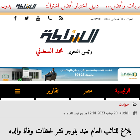
ضل...
أفضل اشتراك IPTV بدون تقطيع 2026 – دليل المشاهد العصري
السبت
، 8 أغسطس 2026
09:20 صـ
محمد السعدني
رئيس التحرير
الرئيسية
مصر
تقارير
حوادث
الثلاثاء، 20 يونيو 2023
12:01 مـ
بتوقيت القاهرة
2023-06-20 12:01:33
بلاغ للنائب العام ضد بلوجر نشر لحظات وفاة والده