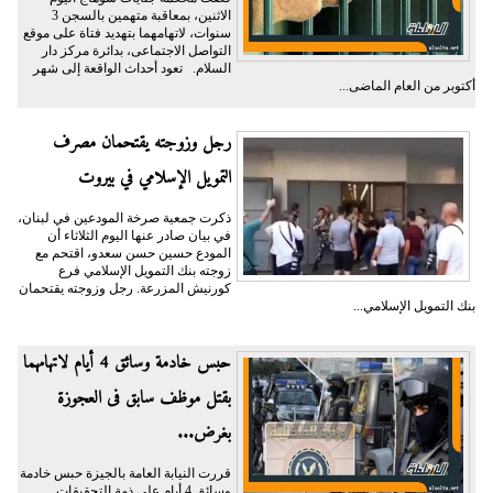
الاثنين، بمعاقبة متهمين بالسجن 3
سنوات، لاتهامهما بتهديد فتاة على موقع
التواصل الاجتماعى، بدائرة مركز دار
السلام. تعود أحداث الواقعة إلى شهر
أكتوبر من العام الماضى...
رجل وزوجته يقتحمان مصرف
التمويل الإسلامي في بيروت
ذكرت جمعية صرخة المودعين في لبنان،
في بيان صادر عنها اليوم الثلاثاء أن
المودع حسين حسن سعدو، اقتحم مع
زوجته بنك التمويل الإسلامي فرع
كورنيش المزرعة. رجل وزوجته يقتحمان
بنك التمويل الإسلامي...
حبس خادمة وسائق 4 أيام لاتهامهما
بقتل موظف سابق فى العجوزة
بغرض...
قررت النيابة العامة بالجيزة حبس خادمة
وسائق 4 أيام على ذمة التحقيقات