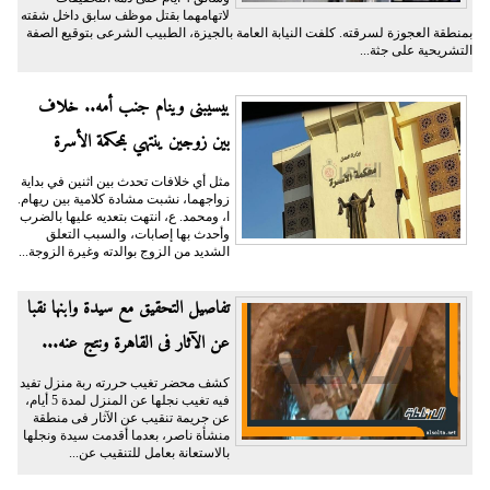
لاتهامهما بقتل موظف سابق داخل شقته
بمنطقة العجوزة لسرقته. كلفت النيابة العامة بالجيزة، الطبيب الشرعى بتوقيع الصفة
التشريحية على جثة...
بيسيبنى وينام جنب أمه.. خلاف
بين زوجين ينتهي بمحكمة الأسرة
مثل أي خلافات تحدث بين اثنين في بداية
زواجهما، نشبت مشادة كلامية بين ريهام.
ا، ومحمد. ع، انتهت بتعديه عليها بالضرب
وأحدث بها إصابات، والسبب التعلق
الشديد من الزوج بوالدته وغيرة الزوجة...
تفاصيل التحقيق مع سيدة وابنها نقبا
عن الآثار فى القاهرة ونتج عنه...
كشف محضر تغيب حررته ربة منزل تفيد
فيه تغيب نجلها عن المنزل لمدة 5 أيام،
عن جريمة تنقيب عن الآثار فى منطقة
منشأة ناصر، بعدما أقدمت سيدة ونجلها
بالاستعانة بعامل للتنقيب عن...