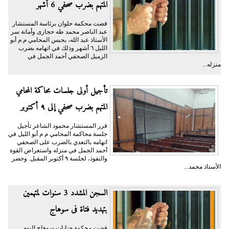
المتهم بضرب صحفي 6 أشهر
قضت محكمة حلوان برئاسة المستشار
عبد الناصر محمد طه حجازى وأمانة سر
الأستاذ عبد الله، بحبس المحامي م.م أبو
الليل ٦ أشهر وذلك في اتهامه بضرب
الزميل الصحفي أحمد الجمل في
منزله...
تأجيل أولى جلسات محاكمة المحامي
المتهم بضرب صحفي إلى ٩ أكتوبر
قرر المستشار محمود الشاعر تأجيل
جلسة محاكمة المحامي م م أبو الليل في
اتهامه بالتعدي بالضرب على الصحفي
أحمد الجمل في منزله واستعراض القوة
والنفوذ، لجلسة ٩ أكتوبر المقبل. وحضر
الأستاذ محمد...
السجن المشدد 3 سنوات لمتهمين
بتهديد فتاة فى سوهاج
قضت محكمة جنايات سوهاج اليوم