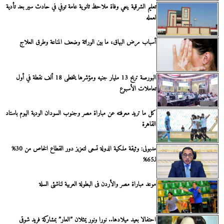
تعليم الشرقية ينعي وفاة ملاحظ ثانوية عامة توفي في حادث سير بعد تأدية
لعمله
أسباب مرض البهاق، ما بين الوراثة وضعف المناعة وطرق العلاج
البورصة تربح 13 مليار جنيه ومؤشرها يتخطى 18 ألف نقطة في أول
تعاملات الأسبوع
كل ما تريد معرفته عن مباراة مصر وجنوب السودان الودية اليوم باستاد
القاهرة
مدبولى: وثيقة ملكية الدولة تسعى لتعزيز دور القطاع الخاص من 30%
لـ65%
موعد مباراة مصر والأردن فى البطولة العربية لناشئى السلة
احتفالا بعيد ميلادها.. نورا ونور يمثلان ”العار” بمشاركة فريد شوقى