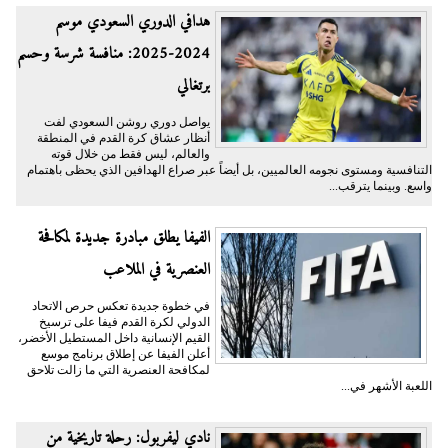
هدافي الدوري السعودي موسم
2024-2025: منافسة شرسة وحسم
برتغالي
يواصل دوري روشن السعودي لفت
أنظار عشاق كرة القدم في المنطقة
والعالم، ليس فقط من خلال قوته
التنافسية ومستوى نجومه العالميين، بل أيضاً عبر صراع الهدافين الذي يحظى باهتمام
واسع. وبينما يترقب...
الفيفا يطلق مبادرة جديدة لمكافحة
العنصرية في الملاعب
في خطوة جديدة تعكس حرص الاتحاد
الدولي لكرة القدم فيفا على ترسيخ
القيم الإنسانية داخل المستطيل الأخضر،
أعلن الفيفا عن إطلاق برنامج موسع
لمكافحة العنصرية التي ما زالت تلاحق
اللعبة الأشهر في...
نادي ليفربول: رحلة تاريخية من