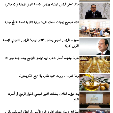
مؤتمر صحفي لرئيس الوزراء ورئيس مؤسسة التمويل الدولية (بث مباشر)
انتهاء تصحيح إجابات امتحان التربية الدينية للثانوية العامة: النتائج مُبشرة
عاجل.. الرئيس السيسي يستقبل ”مختار ديوب” الرئيس التنفيذي لمؤسسة
التمويل الدولية
هبوط جديد.. أسعار الذهب اليوم تواصل التراجع وهذه قيمة عيار 21
وفقا للخبراء: 7 زيوت صحية للقلب ولا ترفع الكوليسترول
بعد قليل.. انطلاق جلسات المحور السياسي بالحوار الوطني في أسبوعه
الرابع
معلم لغة عربية: امتحان الثانوية اليوم الأسهل في النظام الحديث.. والوزير