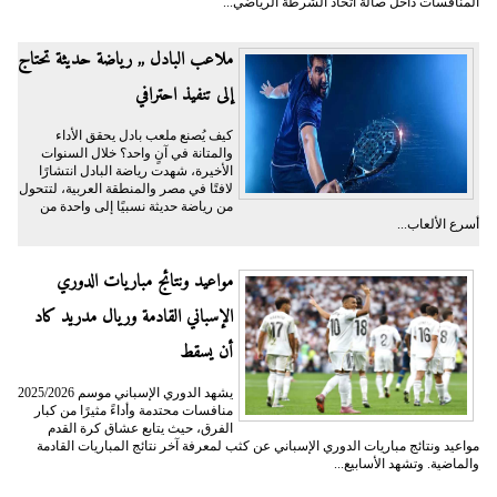
المنافسات داخل صالة اتحاد الشرطة الرياضي...
ملاعب البادل ,, رياضة حديثة تحتاج
إلى تنفيذ احترافي
كيف يُصنع ملعب بادل يحقق الأداء
والمتانة في آنٍ واحد؟ خلال السنوات
الأخيرة، شهدت رياضة البادل انتشارًا
لافتًا في مصر والمنطقة العربية، لتتحول
من رياضة حديثة نسبيًا إلى واحدة من
أسرع الألعاب...
مواعيد ونتائج مباريات الدوري
الإسباني القادمة وريال مدريد كاد
أن يسقط
يشهد الدوري الإسباني موسم 2025/2026
منافسات محتدمة وأداءً مثيرًا من كبار
الفرق، حيث يتابع عشاق كرة القدم
مواعيد ونتائج مباريات الدوري الإسباني عن كثب لمعرفة آخر نتائج المباريات القادمة
والماضية. وتشهد الأسابيع...