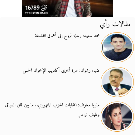
مقالات رأي
محمد سعيد: رحلة الروح إلى أعماق الفلسفة
ضياء رشوان: مرة أخرى أكاذيب الإخوان الخمس
ماريا معلوف: انتخابات الحزب الجمهوري.. ما بين قلق السباق
وطيف ترامب