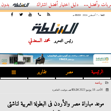
فضل...
أفضل اشتراك IPTV بدون تقطيع 2026 – دليل المشاهد العصري
الجمعة
، 7 أغسطس 2026
05:53 مـ
محمد السعدني
رئيس التحرير
الرئيسية
مصر
تقارير
رياضة
الأحد، 18 يونيو 2023
03:24 مـ
بتوقيت القاهرة
2023-06-18 15:24:15
موعد مباراة مصر والأردن فى البطولة العربية لناشئى