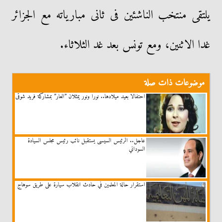
يلتقى منتخب الناشئين فى ثانى مبارياته مع الجزائر
غدا الاثنين، ومع تونس بعد غد الثلاثاء.
موضوعات ذات صلة
احتفالا بعيد ميلادها.. نورا ونور يمثلان ”العار” بمشاركة فريد شوقى
عاجل.. الرئيس السيسى يستقبل نائب رئيس مجلس السيادة
السوداني
استقرار حالة المعلمين في حادث انقلاب سيارة على طريق سوهاج