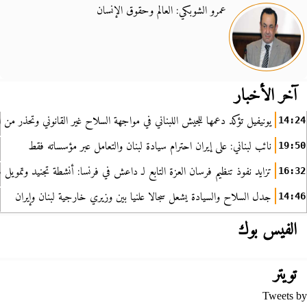
عمرو الشوبكي: العالم وحقوق الإنسان
آخر الأخبار
يونيفيل تؤكد دعمها للجيش اللبناني في مواجهة السلاح غير القانوني وتحذر من ا
14:24
نائب لبناني: على إيران احترام سيادة لبنان والتعامل عبر مؤسساته فقط
19:50
تزايد نفوذ تنظيم فرسان العزة التابع لـ داعش في فرنسا: أنشطة تجنيد وتمويل
16:32
جدل السلاح والسيادة يشعل سجالا علنيا بين وزيري خارجية لبنان وإيران
14:46
الفيس بوك
تويتر
Tweets by