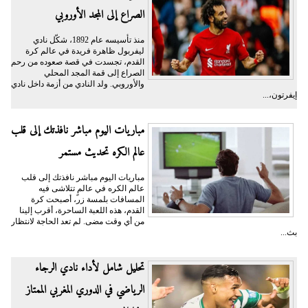
الصراع إلى المجد الأوروبي
منذ تأسيسه عام 1892، شكّل نادي
ليفربول ظاهرة فريدة في عالم كرة
القدم، تجسدت في قصة صعوده من رحم
الصراع إلى قمة المجد المحلي
والأوروبي. ولد النادي من أزمة داخل نادي
إيفرتون،...
مباريات اليوم مباشر نافذتك إلى قلب
عالم الكره تحديث مستمر
مباريات اليوم مباشر نافذتك إلى قلب
عالم الكره في عالمٍ تتلاشى فيه
المسافات بلمسة زر، أصبحت كرة
القدم، هذه اللعبة الساحرة، أقرب إلينا
من أي وقت مضى. لم تعد الحاجة لانتظار
بث...
تحليل شامل لأداء نادي الرجاء
الرياضي في الدوري المغربي الممتاز