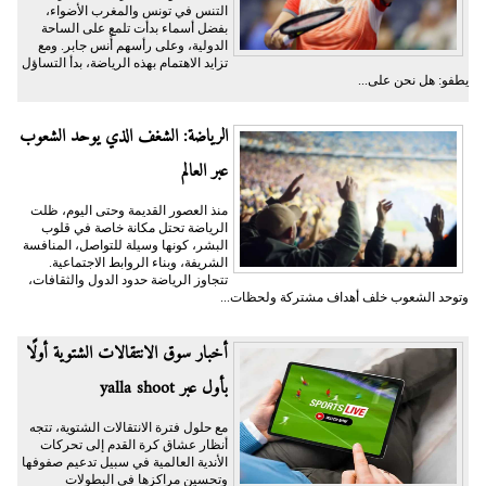
التنس في تونس والمغرب الأضواء،
بفضل أسماء بدأت تلمع على الساحة
الدولية، وعلى رأسهم أُنس جابر. ومع
تزايد الاهتمام بهذه الرياضة، بدأ التساؤل
يطفو: هل نحن على...
الرياضة: الشغف الذي يوحد الشعوب
عبر العالم
منذ العصور القديمة وحتى اليوم، ظلت
الرياضة تحتل مكانة خاصة في قلوب
البشر، كونها وسيلة للتواصل، المنافسة
الشريفة، وبناء الروابط الاجتماعية.
تتجاوز الرياضة حدود الدول والثقافات،
وتوحد الشعوب خلف أهداف مشتركة ولحظات...
أخبار سوق الانتقالات الشتوية أولًا
بأول عبر yalla shoot
مع حلول فترة الانتقالات الشتوية، تتجه
أنظار عشاق كرة القدم إلى تحركات
الأندية العالمية في سبيل تدعيم صفوفها
وتحسين مراكزها في البطولات