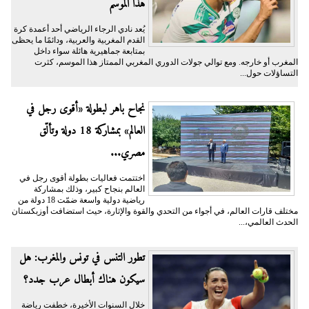
هذا الموسم
يُعد نادي الرجاء الرياضي أحد أعمدة كرة
القدم المغربية والعربية، ودائمًا ما يحظى
بمتابعة جماهيرية هائلة سواء داخل
المغرب أو خارجه. ومع توالي جولات الدوري المغربي الممتاز هذا الموسم، كثرت
التساؤلات حول...
نجاح باهر لبطولة «أقوى رجل في
العالم» بمشاركة 18 دولة وتألّق
مصري...
اختتمت فعاليات بطولة أقوى رجل في
العالم بنجاح كبير، وذلك بمشاركة
رياضية دولية واسعة ضمّت 18 دولة من
مختلف قارات العالم، في أجواء من التحدي والقوة والإثارة، حيث استضافت أوزبكستان
الحدث العالمي،...
تطور التنس في تونس والمغرب: هل
سيكون هناك أبطال عرب جدد؟
خلال السنوات الأخيرة، خطفت رياضة