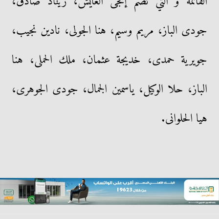
القائمة و التي تضم إنجى الغايش، ريناد صادق،
جودى الباز، مريم وسيم، هنا الجولى، نادين نجيب،
جويرية حمدى، خديجة عثمان، ملك الحملى، هنا
الباز، حلا الوكيل، ياسمين الجمال، جودى الجوهرى،
هيا الحلوانى.