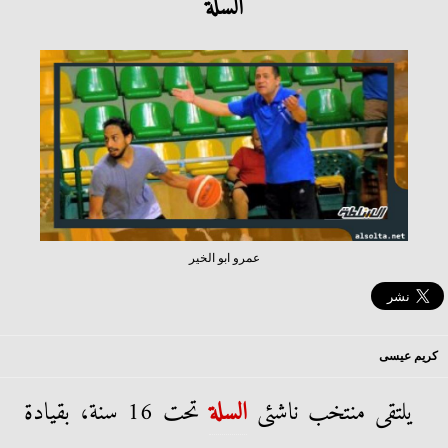
السلة
عمرو ابو الخير
كريم عيسى
يلتقى منتخب ناشئى
السلة
تحت 16 سنة، بقيادة