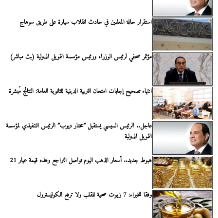
استقرار حالة المعلمين في حادث انقلاب سيارة على طريق سوهاج
مؤتمر صحفي لرئيس الوزراء ورئيس مؤسسة التمويل الدولية (بث مباشر)
انتهاء تصحيح إجابات امتحان التربية الدينية للثانوية العامة: النتائج مُبشرة
عاجل.. الرئيس السيسي يستقبل ”مختار ديوب” الرئيس التنفيذي لمؤسسة
التمويل الدولية
هبوط جديد.. أسعار الذهب اليوم تواصل التراجع وهذه قيمة عيار 21
وفقا للخبراء: 7 زيوت صحية للقلب ولا ترفع الكوليسترول