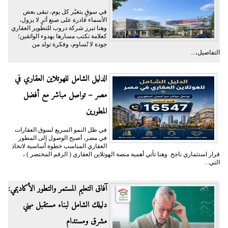
في سوقٍ يتغيّر كل يوم، تبقى بعض
الأسماء قادرة على صنع أثرٍ لا يزول،
وهنا تبرز شركة دروب للتطوير العقاري
كعلامة تكتب مسارها بهدوء الواثقين؛
جودة لا تُساوم، وفكرة تولد من
التفاصيل،...
الدليل الشامل للهوتلاين العقاري في
مصر – تواصل مباشر مع أفضل
المطورين
في ظل النمو السريع لسوق العقارات
في مصر، أصبح الوصول إلى المطور
العقاري المناسب خطوة أساسية لاتخاذ
قرار استثماري ناجح. وهنا تأتي أهمية منصة الهوتلاين العقاري ( الرقم المختصر ) ،
التي...
آفاق التعليم المستمر والتطور الأكاديمي:
دليلك الشامل لبناء مستقبل مهني
مشرق ومستدام