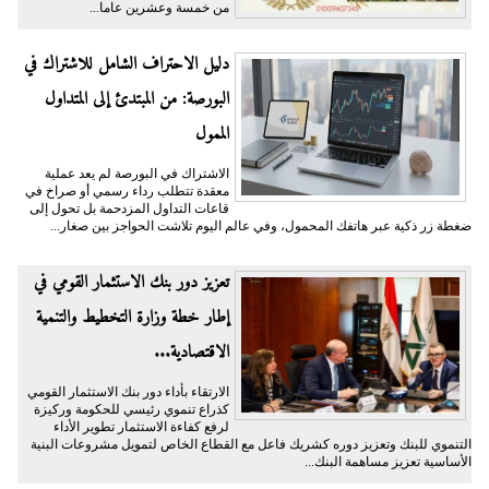
من خمسة وعشرين عاما...
دليل الاحتراف الشامل للاشتراك في
البورصة: من المبتدئ إلى المتداول
الممول
الاشتراك في البورصة لم يعد عملية
معقدة تتطلب رداء رسمي أو صراخ في
قاعات التداول المزدحمة بل تحول إلى
ضغطة زر ذكية عبر هاتفك المحمول، وفي عالم اليوم تلاشت الحواجز بين صغار...
تعزيز دور بنك الاستثمار القومي في
إطار خطة وزارة التخطيط والتنمية
الاقتصادية...
الارتقاء بأداء دور بنك الاستثمار القومي
كذراع تنموي رئيسي للحكومة وركيزة
لرفع كفاءة الاستثمار تطوير الأداء
التنموي للبنك وتعزيز دوره كشريك فاعل مع القطاع الخاص لتمويل مشروعات البنية
الأساسية تعزيز مساهمة البنك...