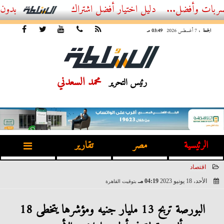
ضل...
أفضل اشتراك IPTV بدون تقطيع 2026 – دليل المشاهد العصري
الجمعة
، 7 أغسطس 2026
03:49 مـ
محمد السعدني
رئيس التحرير
الرئيسية
مصر
تقارير
اقتصاد
الأحد، 18 يونيو 2023
04:19 مـ
بتوقيت القاهرة
2023-06-18 16:19:36
البورصة تربح 13 مليار جنيه ومؤشرها يتخطى 18