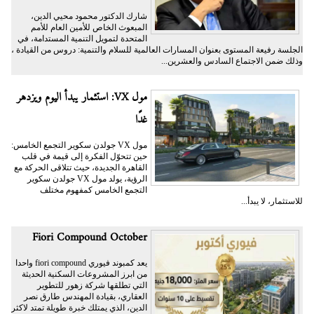
شارك الدكتور محمود محيي الدين،
المبعوث الخاص للأمين العام للأمم
المتحدة لتمويل التنمية المستدامة، في
الجلسة رفيعة المستوى بعنوان المسارات العالمية للسلام والتنمية: دروس من القيادة ،
وذلك ضمن الاجتماع السادس والعشرين...
مول VX: استثمار يبدأ اليوم ويزدهر
غدًا
مول VX جولدن سكوير التجمع الخامس:
حين تتحوّل الفكرة إلى قيمة في قلب
القاهرة الجديدة، حيث تتلاقى الحركة مع
الرؤية، يولد مول VX جولدن سكوير
التجمع الخامس كمفهوم مختلف
للاستثمار، لا يبدأ...
Fiori Compound October
يعد كمبوند فيوري fiori compound واحدا
من ابرز المشروعات السكنية الحديثة
التي تطلقها شركة زهور للتطوير
العقاري، بقيادة المهندس طارق نصر
الدين، الذي يمتلك خبرة طويلة تمتد لاكثر