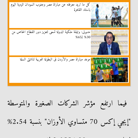
كل ما تريد معرفته عن مباراة مصر وجنوب السودان الودية اليوم
باستاد القاهرة
مدبولى: وثيقة ملكية الدولة تسعى لتعزيز دور القطاع الخاص من
30% لـ65%
موعد مباراة مصر والأردن فى البطولة العربية لناشئى السلة
فيما ارتفع مؤشر الشركات الصغيرة والمتوسطة
"إيجي إكس 70 متساوي الأوزان" بنسبة 2.54%