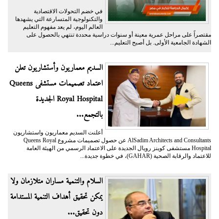
في خضم التحولات الاقتصادية
والتكنولوجية المتسارعة التي يشهدها
العالم اليوم، لم يعد مفهوم التعليم
مقتصراً على مراحل عمرية معينة أو سنوات دراسية محددة تنتهي بالحصول على
الشهادة الجامعية الأولى. بل أصبح التعليم...
السديم معماريون وأستشاريون تعلن
اعتماد تصميمات مستشفى Queens
Royal Hospital الجديدة
بالتجمع...
أعلنت السديم معماريون واستشاريون
AlSadim Architects and Consultants عن حصول تصميمات مشروع Queens Royal
Hospital مستشفى كوينز رويال الجديدة على الاعتماد الرسمي من الهيئة العامة
للاعتماد والرقابة الصحية (GAHAR)، في خطوة جديدة...
السلام والتنمية مساران متلازمان ولا
يمكن تحقيق أهداف التنمية المستدامة
دون تحقيق...