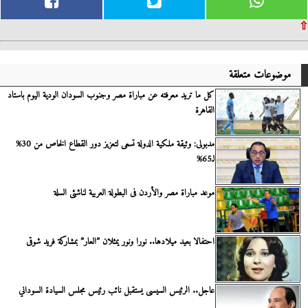
⇧
موضوعات متعلقة
كل ما تريد معرفته عن مباراة مصر وجنوب السودان الودية اليوم باستاد
القاهرة
مدبولى: وثيقة ملكية الدولة تسعى لتعزيز دور القطاع الخاص من 30%
لـ65%
موعد مباراة مصر والأردن فى البطولة العربية لناشئى السلة
احتفالا بعيد ميلادها.. نورا ونور يمثلان ”العار” بمشاركة فريد شوقى
عاجل.. الرئيس السيسى يستقبل نائب رئيس مجلس السيادة السوداني