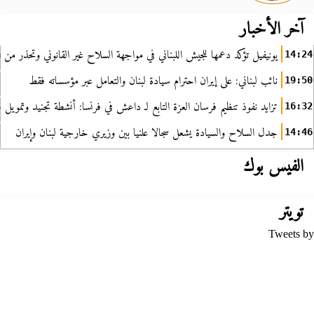
آخر الأخبار
يونيفيل تؤكد دعمها للجيش اللبناني في مواجهة السلاح غير القانوني وتحذر من ا
14:24
نائب لبناني: على إيران احترام سيادة لبنان والتعامل عبر مؤسساته فقط
19:50
تزايد نفوذ تنظيم فرسان العزة التابع لـ داعش في فرنسا: أنشطة تجنيد وتمويل
16:32
جدل السلاح والسيادة يشعل سجالا علنيا بين وزيري خارجية لبنان وإيران
14:46
الفيس بوك
تويتر
Tweets by