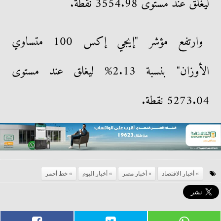
ليغلق عند مستوى 3554.98 نقطة.
وارتفع مؤشر "إيجي إكس 100 متساوي
الأوزان" بنسبة 2.13% ليغلق عند مستوى
5273.04 نقطة.
أخبار الاقتصاد
أخبار مصر
أخبار اليوم
خط أحمر