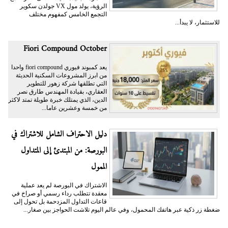
الرؤية، يولد مول VX جولدن سكوير
التجمع الخامس كمفهوم مختلف
للاستثمار، لا يبدأ...
Fiori Compound October
يعد كمبوند فيوري fiori compound واحدا
من ابرز المشروعات السكنية الحديثة
التي تطلقها شركة زهور للتطوير
العقاري، بقيادة المهندس طارق نصر
الدين، الذي يمتلك خبرة طويلة تمتد لاكثر
من خمسة وعشرين عاما...
دليل الاحتراف الشامل للاشتراك في
البورصة: من المبتدئ إلى المتداول
الممول
الاشتراك في البورصة لم يعد عملية
معقدة تتطلب رداء رسمي أو صراخ في
قاعات التداول المزدحمة بل تحول إلى
ضغطة زر ذكية عبر هاتفك المحمول، وفي عالم اليوم تلاشت الحواجز بين صغار...