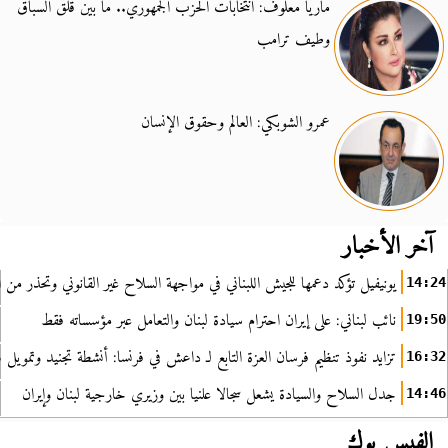
ماريا معلوف: انتخابات الحزب الجمهوري.. ما بين قلق السباق
وطيف ترامب
عمرو الشوبكي: العالم وحقوق الإنسان
آخر الأخبار
يونيفيل تؤكد دعمها للجيش اللبناني في مواجهة السلاح غير القانوني وتحذر من ا
14:24
نائب لبناني: على إيران احترام سيادة لبنان والتعامل عبر مؤسساته فقط
19:50
تزايد نفوذ تنظيم فرسان العزة التابع لـ داعش في فرنسا: أنشطة تجنيد وتمويل
16:32
جدل السلاح والسيادة يشعل سجالا علنيا بين وزيري خارجية لبنان وإيران
14:46
الفيس بوك