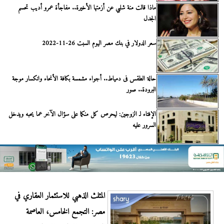
ماذا قالت منة شلبي عن أزمتها الأخيرة.. مفاجأة عمرو أديب تحسم
الجدل
سعر الدولار في بنك مصر اليوم السبت 26-11-2022
حالة الطقس فى دمياط.. أجواء مشمسة بكافة الأنحاء وانكسار موجة
البرودة.. صور
الإفتاء لـ الزوجين: ليحرص كل منكما على سؤال الآخر عما يحبه ويدخل
السرور عليه
المثلث الذهبي للاستثمار العقاري في
مصر: التجمع الخامس، العاصمة