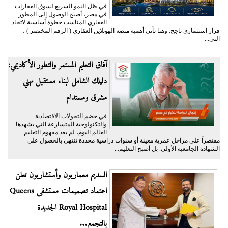
في ظل النمو السريع لسوق العقارات
في مصر، أصبح الوصول إلى المطور
العقاري المناسب خطوة أساسية لاتخاذ
قرار استثماري ناجح. وهنا تأتي أهمية منصة الهوتلاين العقاري ( الرقم المختصر ) ،
التي...
آفاق التعليم المستمر والتطور الأكاديمي:
دليلك الشامل لبناء مستقبل مهني
مشرق ومستدام
في خضم التحولات الاقتصادية
والتكنولوجية المتسارعة التي يشهدها
العالم اليوم، لم يعد مفهوم التعليم
مقتصراً على مراحل عمرية معينة أو سنوات دراسية محددة تنتهي بالحصول على
الشهادة الجامعية الأولى. بل أصبح التعليم...
السديم معماريون وأستشاريون تعلن
اعتماد تصميمات مستشفى Queens
Royal Hospital الجديدة
بالتجمع...