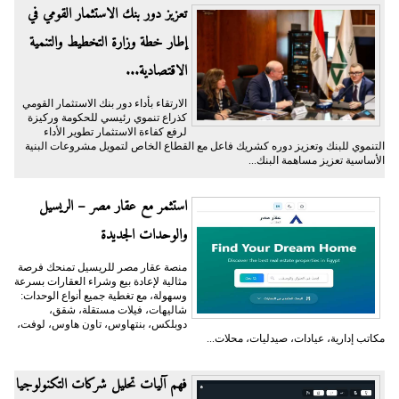
تعزيز دور بنك الاستثمار القومي في
إطار خطة وزارة التخطيط والتنمية
الاقتصادية...
الارتقاء بأداء دور بنك الاستثمار القومي
كذراع تنموي رئيسي للحكومة وركيزة
لرفع كفاءة الاستثمار تطوير الأداء
التنموي للبنك وتعزيز دوره كشريك فاعل مع القطاع الخاص لتمويل مشروعات البنية
الأساسية تعزيز مساهمة البنك...
استثمر مع عقار مصر – الريسيل
والوحدات الجديدة
منصة عقار مصر للريسيل تمنحك فرصة
مثالية لإعادة بيع وشراء العقارات بسرعة
وسهولة، مع تغطية جميع أنواع الوحدات:
شاليهات، فيلات مستقلة، شقق،
دوبلكس، بنتهاوس، تاون هاوس، لوفت،
مكاتب إدارية، عيادات، صيدليات، محلات...
فهم آليات تحليل شركات التكنولوجيا