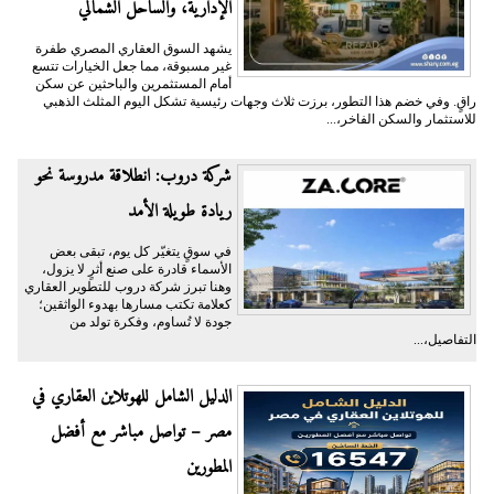
الإدارية، والساحل الشمالي
يشهد السوق العقاري المصري طفرة
غير مسبوقة، مما جعل الخيارات تتسع
أمام المستثمرين والباحثين عن سكن
راقٍ. وفي خضم هذا التطور، برزت ثلاث وجهات رئيسية تشكل اليوم المثلث الذهبي
للاستثمار والسكن الفاخر،...
شركة دروب: انطلاقة مدروسة نحو
ريادة طويلة الأمد
في سوقٍ يتغيّر كل يوم، تبقى بعض
الأسماء قادرة على صنع أثرٍ لا يزول،
وهنا تبرز شركة دروب للتطوير العقاري
كعلامة تكتب مسارها بهدوء الواثقين؛
جودة لا تُساوم، وفكرة تولد من
التفاصيل،...
الدليل الشامل للهوتلاين العقاري في
مصر – تواصل مباشر مع أفضل
المطورين