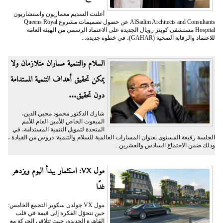
أعلنت السديم معماريون واستشاريون
AlSadim Architects and Consultants عن حصول تصميمات مشروع Queens Royal
Hospital مستشفى كوينز رويال الجديدة على الاعتماد الرسمي من الهيئة العامة
للاعتماد والرقابة الصحية (GAHAR)، في خطوة جديدة...
السلام والتنمية مساران متلازمان ولا
يمكن تحقيق أهداف التنمية المستدامة
دون تحقيق...
شارك الدكتور محمود محيي الدين،
المبعوث الخاص للأمين العام للأمم
المتحدة لتمويل التنمية المستدامة، في
الجلسة رفيعة المستوى بعنوان المسارات العالمية للسلام والتنمية: دروس من القيادة ،
وذلك ضمن الاجتماع السادس والعشرين...
مول VX: استثمار يبدأ اليوم ويزدهر
غدًا
مول VX جولدن سكوير التجمع الخامس:
حين تتحوّل الفكرة إلى قيمة في قلب
القاهرة الجديدة، حيث تتلاقى الحركة مع