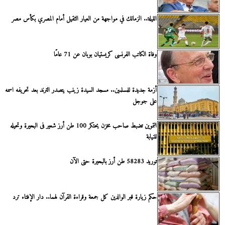
الليلة.. الزمالك في مواجهة من العيار الثقيل أمام المصري بكأس مصر
وفاة الكاتب الفرنسى كريستيان بوبان عن 71 عامًا
أزمة جديدة للمسلمين.. مسجد السيدة زينب يتصدر الترند بعد تحريفه اسمه
على جوجل
التموين تضبط صاحب مخزن يحتكر 100 طن أرز شعير فى البحيرة وتحيله
للنيابة
توريد 58283 طن أرز بالبحيرة حتى الآن
حكم زيارة قبر الوالدين كل جمعة وقراءة القرآن لهما.. دار الإفتاء ترد