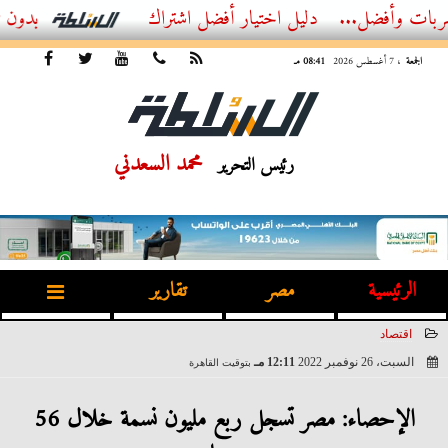
...
أفضل اشتراك IPTV بدون تقطيع 2026 – دليل المشاهد العصري
الجمعة
، 7 أغسطس 2026
08:41 مـ
محمد السعدني
رئيس التحرير
الرئيسية
مصر
تقارير
اقتصاد
السبت، 26 نوفمبر 2022
12:11 مـ
بتوقيت القاهرة
2022-11-26 12:11:50
الإحصاء: مصر تسجل ربع مليون نسمة خلال 56