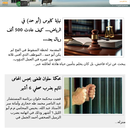
نهاية كابوس (أبو حمد) في
الرياض... كيف عادت 500 ألف
ريال بعد...
المقدمة: لحظة السقوط في الفخ لم
يكن أبو حمد ، الموظف الذي أفنى ثلاثة
عقود من عمره في العمل الدؤوب،
يبحث عن ثراء فاحش، بل كان يحلم بتأمين حياة هادئة لعائلته عبر...
محكمة حلوان تقضى بحبس المحامى
المتهم بضرب صحفي 6 أشهر
قضت محكمة حلوان برئاسة المستشار
عبد الناصر محمد طه حجازى وأمانة سر
الأستاذ عبد الله، بحبس المحامي م.م أبو
الليل ٦ أشهر وذلك في اتهامه بضرب
الزميل الصحفي أحمد الجمل في
منزله...