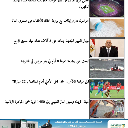
مجلس الوزراء: ندرس تغيير مواعيد مباريات التاسعة مساءً لترشيد
الكهرباء
جونسون تعتزم إيقاف بيع بوردة التلك للأطفال على مستوى العالم
جهاز العبور الجديدة يتعاقد على 3 آلاف عداد مياه مسبق الدفع
البحث عن رضيعة عمرها 8 أيام في بحر مويس في الشرقية
قبل موقعة الكأس.. ماذا فعل الأهلي أمام المقاصة بـ 22 مباراة؟
حياة كريمة: توصيل الغاز الطبيعي إلى 1450 قرية ضمن المبادرة الرئاسية