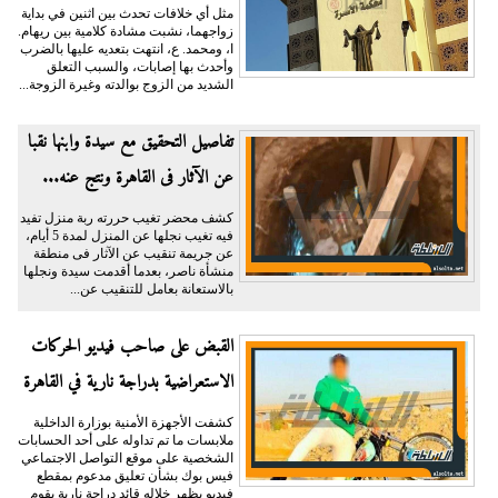
مثل أي خلافات تحدث بين اثنين في بداية
زواجهما، نشبت مشادة كلامية بين ريهام.
ا، ومحمد. ع، انتهت بتعديه عليها بالضرب
وأحدث بها إصابات، والسبب التعلق
الشديد من الزوج بوالدته وغيرة الزوجة...
تفاصيل التحقيق مع سيدة وابنها نقبا
عن الآثار فى القاهرة ونتج عنه...
كشف محضر تغيب حررته ربة منزل تفيد
فيه تغيب نجلها عن المنزل لمدة 5 أيام،
عن جريمة تنقيب عن الآثار فى منطقة
منشأة ناصر، بعدما أقدمت سيدة ونجلها
بالاستعانة بعامل للتنقيب عن...
القبض على صاحب فيديو الحركات
الاستعراضية بدراجة نارية في القاهرة
كشفت الأجهزة الأمنية بوزارة الداخلية
ملابسات ما تم تداوله على أحد الحسابات
الشخصية على موقع التواصل الاجتماعي
فيس بوك بشأن تعليق مدعوم بمقطع
فيديو يظهر خلاله قائد دراجة نارية يقوم