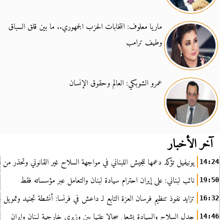
ماريا معلوف: انتخابات الحزب الجمهوري.. ما بين قلق السباق
وطيف ترامب
عمرو الشوبكي: العالم وحقوق الإنسان
آخر الأخبار
يونيفيل تؤكد دعمها للجيش اللبناني في مواجهة السلاح غير القانوني وتحذر من ا
14:24
نائب لبناني: على إيران احترام سيادة لبنان والتعامل عبر مؤسساته فقط
19:50
تزايد نفوذ تنظيم فرسان العزة التابع لـ داعش في فرنسا: أنشطة تجنيد وتمويل
16:32
جدل السلاح والسيادة يشعل سجالا علنيا بين وزيري خارجية لبنان وإيران
14:46