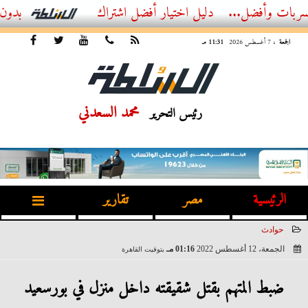
ضل...
أفضل اشتراك IPTV بدون تقطيع 2026 – دليل المشاهد العصري
الجمعة
، 7 أغسطس 2026
11:31 مـ
محمد السعدني
رئيس التحرير
الرئيسية
مصر
تقارير
حوادث
الجمعة، 12 أغسطس 2022
01:16 مـ
بتوقيت القاهرة
2022-08-12 13:16:07
ضبط المتهم بقتل شقيقته داخل منزل في بورسعيد