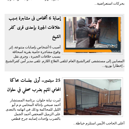
بحركات استعراضية...
إصابة 6 أشخاص فى مشاجرة بسبب
خلافات الجيرة بإحدى قرى كفر
الشيخ
أصيب 6 أشخاص بإصابات متنوعة، إثر
وقوع مشاجرة حامية بقرية اسحاقة
بسبب خلافات الجيرة ، وجرى نقل
المصابين إلى مستشفى كفرالشيخ العام لتلقى العلاج اللازم. تلقى مدير أمن كفرالشيخ
، إخطارا بورود...
25 سبتمبر.. أولى جلسات محاكمة
المحامي المتهم بضرب صحفي في حلوان
أمرت نيابة حلوان، برئاسة المستشار
أحمد صبحي بإحالة المحامي م.م أبو
الليل للمحاكمة وذلك في اتهامه بالتعدى
على الزميل الصحفي أحمد الجمل
بالضرب وإحداث إصابته جرح قطعي
أعلى الحاجب الأيمن استلزم خياطة...