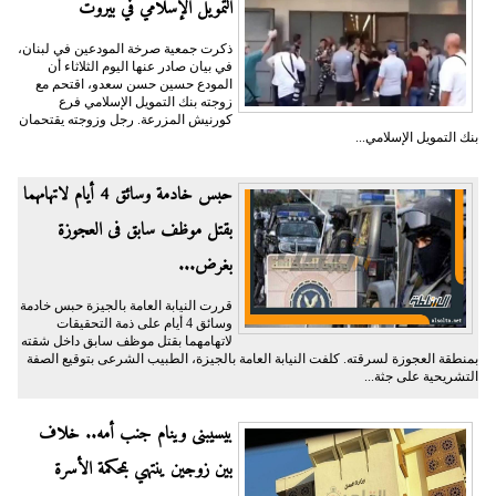
التمويل الإسلامي في بيروت
ذكرت جمعية صرخة المودعين في لبنان،
في بيان صادر عنها اليوم الثلاثاء أن
المودع حسين حسن سعدو، اقتحم مع
زوجته بنك التمويل الإسلامي فرع
كورنيش المزرعة. رجل وزوجته يقتحمان
بنك التمويل الإسلامي...
حبس خادمة وسائق 4 أيام لاتهامهما
بقتل موظف سابق فى العجوزة
بغرض...
قررت النيابة العامة بالجيزة حبس خادمة
وسائق 4 أيام على ذمة التحقيقات
لاتهامهما بقتل موظف سابق داخل شقته
بمنطقة العجوزة لسرقته. كلفت النيابة العامة بالجيزة، الطبيب الشرعى بتوقيع الصفة
التشريحية على جثة...
بيسيبنى وينام جنب أمه.. خلاف
بين زوجين ينتهي بمحكمة الأسرة