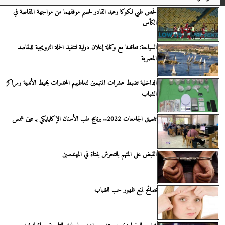
فحص طبي لكوكا وعبد القادر لحسم موقفهما من مواجهة المقاصة في
الكأس
السياحة: تعاقدنا مع وكالة إعلان دولية لتنفيذ الحملة الترويجية للمقاصد
المصرية
الداخلية تضبط عشرات المتهمين لتعاطيهم المخدرات بمحيط الأندية ومراكز
الشباب
تنسيق الجامعات 2022.. برنامج طب الأسنان الإكلينيكي بـ عين شمس
القبض على المتهم بالتحرش بفتاة في المهندسين
نصائح لمنع ظهور حب الشباب