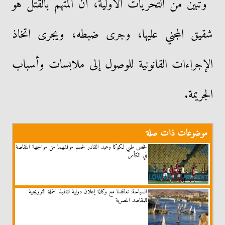
وتبين من التحريات الأولية، أن المتهم بالقتل هو
شقيق المجني عليها، وجرى ضبطه، ويجرى اتخاذ
الإجراءات القانونية للوصول إلى ملابسات وأسباب
الجريمة.
موضوعات ذات صلة
فحص طبي لكوكا وعبد القادر لحسم موقفهما من مواجهة المقاصة
في الكأس
السياحة: تعاقدنا مع وكالة إعلان دولية لتنفيذ الحملة الترويجية
للمقاصد المصرية