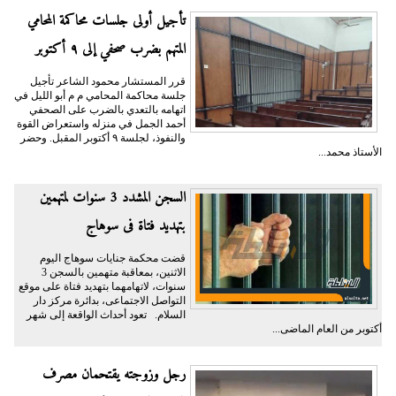
تأجيل أولى جلسات محاكمة المحامي
المتهم بضرب صحفي إلى ٩ أكتوبر
قرر المستشار محمود الشاعر تأجيل
جلسة محاكمة المحامي م م أبو الليل في
اتهامه بالتعدي بالضرب على الصحفي
أحمد الجمل في منزله واستعراض القوة
والنفوذ، لجلسة ٩ أكتوبر المقبل. وحضر
الأستاذ محمد...
السجن المشدد 3 سنوات لمتهمين
بتهديد فتاة فى سوهاج
قضت محكمة جنايات سوهاج اليوم
الاثنين، بمعاقبة متهمين بالسجن 3
سنوات، لاتهامهما بتهديد فتاة على موقع
التواصل الاجتماعى، بدائرة مركز دار
السلام. تعود أحداث الواقعة إلى شهر
أكتوبر من العام الماضى...
رجل وزوجته يقتحمان مصرف