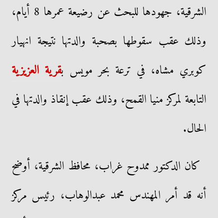
الشرقية، جهودها للبحث عن رضيعة عمرها 8 أيام،
وذلك عقب سقوطها بصحبة والدتها نتيجة انهيار
كوبري مشاه، في ترعة بحر مويس ب
قرية العزيزية
التابعة لمركز منيا القمح، وذلك عقب إنقاذ والدتها في
الحال.
كان الدكتور ممدوح غراب، محافظ الشرقية، أوضح
أنه قد أمر المهندس محمد عبدالوهاب، رئيس مركز