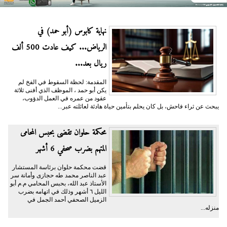
نهاية كابوس (أبو حمد) في
الرياض... كيف عادت 500 ألف
ريال بعد...
المقدمة: لحظة السقوط في الفخ لم
يكن أبو حمد ، الموظف الذي أفنى ثلاثة
عقود من عمره في العمل الدؤوب،
يبحث عن ثراء فاحش، بل كان يحلم بتأمين حياة هادئة لعائلته عبر...
محكمة حلوان تقضى بحبس المحامى
المتهم بضرب صحفي 6 أشهر
قضت محكمة حلوان برئاسة المستشار
عبد الناصر محمد طه حجازى وأمانة سر
الأستاذ عبد الله، بحبس المحامي م.م أبو
الليل ٦ أشهر وذلك في اتهامه بضرب
الزميل الصحفي أحمد الجمل في
منزله...