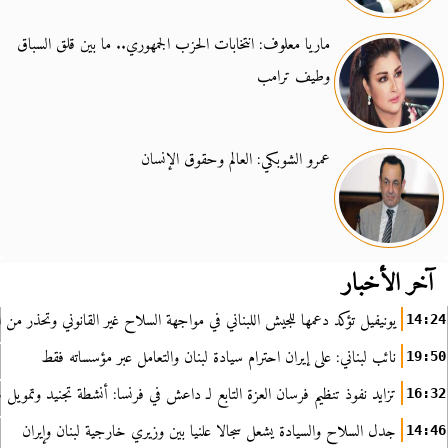
ماريا معلوف: انتخابات الحزب الجمهوري.. ما بين قلق السباق
وطيف ترامب
عمرو الشوبكي: العالم وحقوق الإنسان
آخر الأخبار
يونيفيل تؤكد دعمها للجيش اللبناني في مواجهة السلاح غير القانوني وتحذر من ا
14:24
نائب لبناني: على إيران احترام سيادة لبنان والتعامل عبر مؤسساته فقط
19:50
تزايد نفوذ تنظيم فرسان العزة التابع لـ داعش في فرنسا: أنشطة تجنيد وتمويل
16:32
جدل السلاح والسيادة يشعل سجالا علنيا بين وزيري خارجية لبنان وإيران
14:46