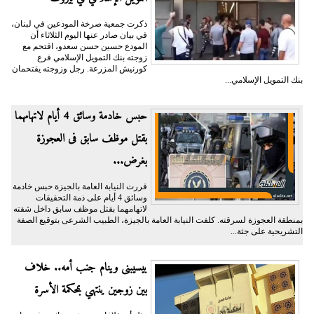
ذكرت جمعية صرخة المودعين في لبنان،
في بيان صادر عنها اليوم الثلاثاء أن
المودع حسين حسن سعدو، اقتحم مع
زوجته بنك التمويل الإسلامي فرع
كورنيش المزرعة. رجل وزوجته يقتحمان
بنك التمويل الإسلامي...
حبس خادمة وسائق 4 أيام لاتهامهما
بقتل موظف سابق فى العجوزة
بغرض...
قررت النيابة العامة بالجيزة حبس خادمة
وسائق 4 أيام على ذمة التحقيقات
لاتهامهما بقتل موظف سابق داخل شقته
بمنطقة العجوزة لسرقته. كلفت النيابة العامة بالجيزة، الطبيب الشرعى بتوقيع الصفة
التشريحية على جثة...
بيسيبنى وينام جنب أمه.. خلاف
بين زوجين ينتهي بمحكمة الأسرة