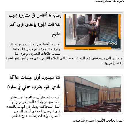
بحركات استعراضية...
إصابة 6 أشخاص فى مشاجرة بسبب
خلافات الجيرة بإحدى قرى كفر
الشيخ
أصيب 6 أشخاص بإصابات متنوعة، إثر
وقوع مشاجرة حامية بقرية اسحاقة
بسبب خلافات الجيرة ، وجرى نقل
المصابين إلى مستشفى كفرالشيخ العام لتلقى العلاج اللازم. تلقى مدير أمن كفرالشيخ
، إخطارا بورود...
25 سبتمبر.. أولى جلسات محاكمة
المحامي المتهم بضرب صحفي في حلوان
أمرت نيابة حلوان، برئاسة المستشار
أحمد صبحي بإحالة المحامي م.م أبو
الليل للمحاكمة وذلك في اتهامه بالتعدى
على الزميل الصحفي أحمد الجمل
بالضرب وإحداث إصابته جرح قطعي
أعلى الحاجب الأيمن استلزم خياطة...