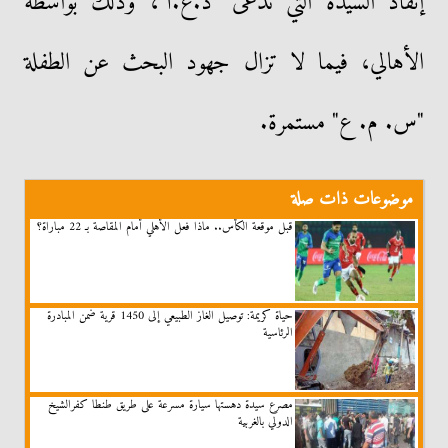
إنقاذ السيدة التي تُدعى "د.ع.أ"، وذلك بواسطة
الأهالي، فيما لا تزال جهود البحث عن الطفلة
"س. م. ع" مستمرة.
موضوعات ذات صلة
قبل موقعة الكأس.. ماذا فعل الأهلي أمام المقاصة بـ 22 مباراة؟
حياة كريمة: توصيل الغاز الطبيعي إلى 1450 قرية ضمن المبادرة
الرئاسية
مصرع سيدة دهستها سيارة مسرعة على طريق طنطا كفرالشيخ
الدولي بالغربية