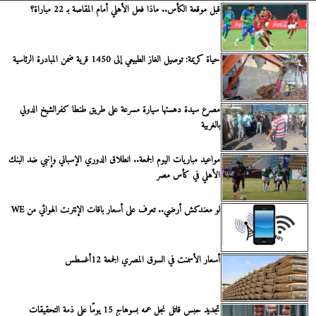
قبل موقعة الكأس.. ماذا فعل الأهلي أمام المقاصة بـ 22 مباراة؟
حياة كريمة: توصيل الغاز الطبيعي إلى 1450 قرية ضمن المبادرة الرئاسية
مصرع سيدة دهستها سيارة مسرعة على طريق طنطا كفرالشيخ الدولي
بالغربية
مواعيد مباريات اليوم الجمعة.. انطلاق الدوري الإسباني وإنبي ضد البنك
الأهلي في كأس مصر
لو معندكش أرضي.. تعرف على أسعار باقات الإنترنت الهوائي من WE
أسعار الأسمنت في السوق المصري الجمعة 12أغسطس
تجديد حبس قاتل نجل عمه بسوهاج 15 يومًا على ذمة التحقيقات