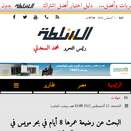
ل...
أفضل اشتراك IPTV بدون تقطيع 2026 – دليل المشاهد العصري
الجمعة
، 7 أغسطس 2026
07:36 مـ
محمد السعدني
رئيس التحرير
الرئيسية
مصر
تقارير
حوادث
الجمعة، 12 أغسطس 2022
11:09 صـ
بتوقيت القاهرة
2022-08-12 11:09:50
البحث عن رضيعة عمرها 8 أيام في بحر مويس في