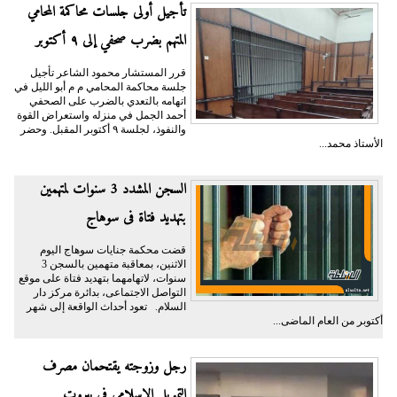
تأجيل أولى جلسات محاكمة المحامي
المتهم بضرب صحفي إلى ٩ أكتوبر
قرر المستشار محمود الشاعر تأجيل
جلسة محاكمة المحامي م م أبو الليل في
اتهامه بالتعدي بالضرب على الصحفي
أحمد الجمل في منزله واستعراض القوة
والنفوذ، لجلسة ٩ أكتوبر المقبل. وحضر
الأستاذ محمد...
السجن المشدد 3 سنوات لمتهمين
بتهديد فتاة فى سوهاج
قضت محكمة جنايات سوهاج اليوم
الاثنين، بمعاقبة متهمين بالسجن 3
سنوات، لاتهامهما بتهديد فتاة على موقع
التواصل الاجتماعى، بدائرة مركز دار
السلام. تعود أحداث الواقعة إلى شهر
أكتوبر من العام الماضى...
رجل وزوجته يقتحمان مصرف
التمويل الإسلامي في بيروت