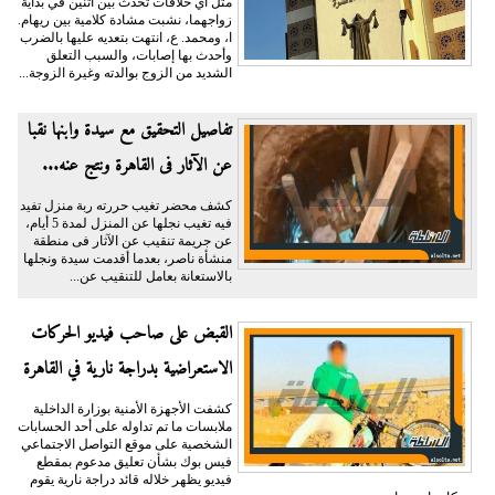
مثل أي خلافات تحدث بين اثنين في بداية
زواجهما، نشبت مشادة كلامية بين ريهام.
ا، ومحمد. ع، انتهت بتعديه عليها بالضرب
وأحدث بها إصابات، والسبب التعلق
الشديد من الزوج بوالدته وغيرة الزوجة...
تفاصيل التحقيق مع سيدة وابنها نقبا
عن الآثار فى القاهرة ونتج عنه...
كشف محضر تغيب حررته ربة منزل تفيد
فيه تغيب نجلها عن المنزل لمدة 5 أيام،
عن جريمة تنقيب عن الآثار فى منطقة
منشأة ناصر، بعدما أقدمت سيدة ونجلها
بالاستعانة بعامل للتنقيب عن...
القبض على صاحب فيديو الحركات
الاستعراضية بدراجة نارية في القاهرة
كشفت الأجهزة الأمنية بوزارة الداخلية
ملابسات ما تم تداوله على أحد الحسابات
الشخصية على موقع التواصل الاجتماعي
فيس بوك بشأن تعليق مدعوم بمقطع
فيديو يظهر خلاله قائد دراجة نارية يقوم