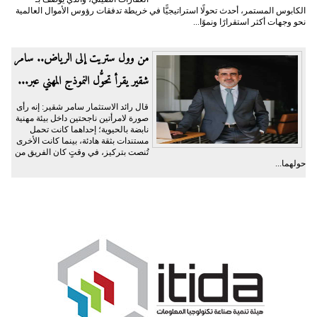
الكابوس المستمر، أحدث تحولًا استراتيجيًّا في خريطة تدفقات رؤوس الأموال العالمية
نحو وجهات أكثر استقرارًا ونموًا...
من وول ستريت إلى الرياض.. سامر
شقير يقرأ تحوُّل النموذج المهني عبر...
قال رائد الاستثمار سامر شقير: إنه رأى
صورة لامرأتين ناجحتين داخل بيئة مهنية
نابضة بالحيوية؛ إحداهما كانت تحمل
مستندات بثقة هادئة، بينما كانت الأخرى
تُنصت بتركيز، في وقتٍ كان الفريق من
حولهما...