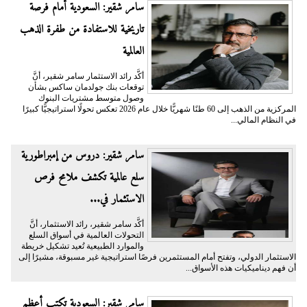
سامر شقير: السعودية أمام فرصة
تاريخية للاستفادة من طفرة الذهب
العالمية
أكَّد رائد الاستثمار سامر شقير، أنَّ
توقعات بنك جولدمان ساكس بشأن
وصول متوسط مشتريات البنوك
المركزية من الذهب إلى 60 طنًا شهريًّا خلال عام 2026 تعكس تحولًا استراتيجيًّا كبيرًا
في النظام المالي...
سامر شقير: دروس من إمبراطورية
سلع عالمية تكشف ملامح فرص
الاستثمار في...
أكَّد سامر شقير، رائد الاستثمار، أنَّ
التحولات العالمية في أسواق السلع
والموارد الطبيعية تُعيد تشكيل خريطة
الاستثمار الدولي، وتفتح أمام المستثمرين فرصًا استراتيجية غير مسبوقة، مشيرًا إلى
أن فهم ديناميكيات هذه الأسواق...
سامر شقير: السعودية تكتب أعظم