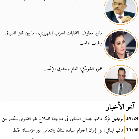
ماريا معلوف: انتخابات الحزب الجمهوري.. ما بين قلق السباق
وطيف ترامب
عمرو الشوبكي: العالم وحقوق الإنسان
آخر الأخبار
يونيفيل تؤكد دعمها للجيش اللبناني في مواجهة السلاح غير القانوني وتحذر من ا
14:24
نائب لبناني: على إيران احترام سيادة لبنان والتعامل عبر مؤسساته فقط
19:50