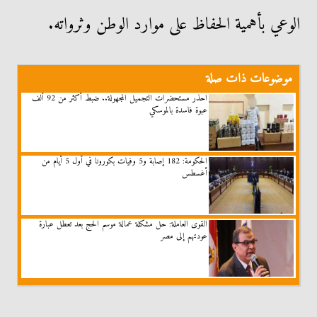
الوعي بأهمية الحفاظ على موارد الوطن وثرواته.
موضوعات ذات صلة
احذر مستحضرات التجميل المجهولة.. ضبط أكثر من 92 ألف
عبوة فاسدة بالموسكي
الحكومة: 182 إصابة و5 وفيات بكورونا في أول 5 أيام من
أغسطس
القوى العاملة: حل مشكلة عمالة موسم الحج بعد تعطل عبارة
عودتهم إلى مصر