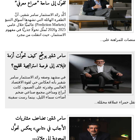
تتحوَّل إلى ساحة ”صراع معرفي”
أكَّد رائد الاستثمار سامر شقير، أنَّ
الطفرة الهائلة التي تشهدها أسواق التنبؤ
(Prediction Markets) عالميًّا خلال عامي
2025 و2026 تُمثِّل تحولًا جذريًّا في مفهوم
الاستثمار، حيث انتقلت من مجرد
منصات للمراهنة على...
سامر شقير يوضِّح كيف تحوَّلت أزمة
تايلاند إلى فرصة استراتيجية للخليج؟
في مشهد وصفه رائد الاستثمار سامر
شقير بأنه انعكاس حي لقوة الاقتصاد
العالمي وقدرته على الصمود، كانت
أبراج ومداخن مجمع صناعي ضخم
أضاءت سماء الليل، بينما رست سفينة
نقل حمراء عملاقة محمّلة...
سامر شقير: تضاعف مشتريات
الأجانب في «تاسي» يعكس تحوُّل
السعودية إلى ملاذ...