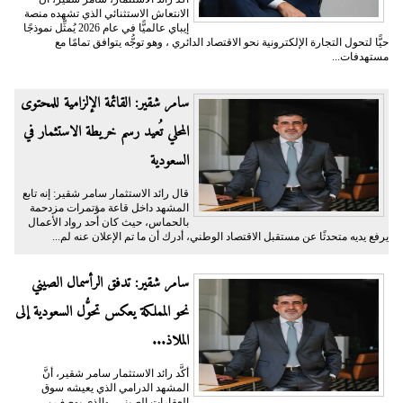
الانتعاش الاستثنائي الذي تشهده منصة
إيباي عالميًّا في عام 2026 يُمثِّل نموذجًا
حيًّا لتحول التجارة الإلكترونية نحو الاقتصاد الدائري ، وهو توجُّه يتوافق تمامًا مع
مستهدفات...
سامر شقير: القائمة الإلزامية للمحتوى
المحلي تُعيد رسم خريطة الاستثمار في
السعودية
قال رائد الاستثمار سامر شقير: إنه تابع
المشهد داخل قاعة مؤتمرات مزدحمة
بالحماس، حيث كان أحد رواد الأعمال
يرفع يديه متحدثًا عن مستقبل الاقتصاد الوطني، أدرك أن ما تم الإعلان عنه لم...
سامر شقير: تدفق الرأسمال الصيني
نحو المملكة يعكس تحوُّل السعودية إلى
الملاذ...
أكَّد رائد الاستثمار سامر شقير، أنَّ
المشهد الدرامي الذي يعيشه سوق
العقارات الصيني، والذي يوصف بـ