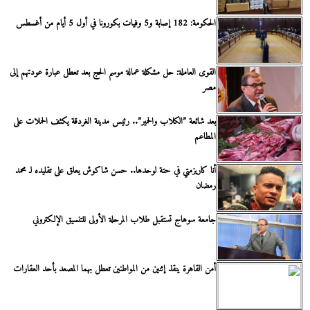
الحكومة: 182 إصابة و5 وفيات بكورونا في أول 5 أيام من أغسطس
القوى العاملة: حل مشكلة عمالة موسم الحج بعد تعطل عبارة عودتهم إلى
مصر
بعد شائعة ”الكلاب والحمير”.. رئيس مدينة الغردقة يكثف الحملات على
المطاعم
أنا كاريزمتي في حتة لوحدها.. حسن شاكوش يعلق على تقليده لـ محمد
رمضان
جامعة سوهاج تستقبل طلاب المرحلة الأولى للتنسيق الإلكتروني
أمن القاهرة ينقذ إثنين من المواطنين تعطل بهما المصعد بأحد العقارات