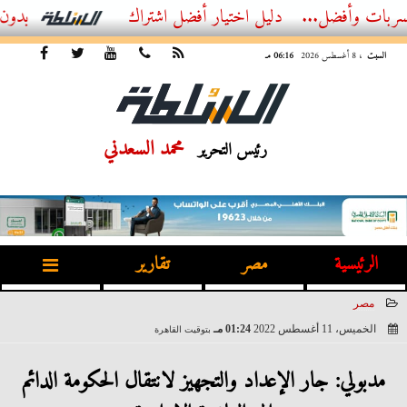
ل...
أفضل اشتراك IPTV بدون تقطيع 2026 – دليل المشاهد العصري
السبت
، 8 أغسطس 2026
06:16 مـ
محمد السعدني
رئيس التحرير
الرئيسية
مصر
تقارير
مصر
الخميس، 11 أغسطس 2022
01:24 مـ
بتوقيت القاهرة
2022-08-11 13:24:45
مدبولي: جار الإعداد والتجهيز لانتقال الحكومة الدائم