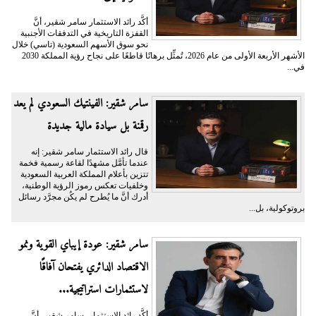
أكَّد رائد الاستثمار سامر شقير، أنَّ
القفزة التاريخية في التدفقات الأجنبية
نحو سوق الأسهم السعودية (تاسي) خلال
الأشهر الأربعة الأولى من عام 2026، تُمثِّل برهانًا قاطعًا على نجاح رؤية المملكة 2030
في...
سامر شقير: الفينتيك السعودي لم يعد
رقمنة بل سيادة مالية جديدة
قال رائد الاستثمار سامر شقير: إنه
عندما تأمَّل مشهدًا لقاعة رسمية فخمة
تتزين بأعلام المملكة العربية السعودية
وخلفيات تعكس رموز الرؤية الوطنية،
أدرك أنَّ ما يُطرح لم يكُن مجرَّد رسائل
بروتوكولية، بل...
سامر شقير: عودة إيباي القوية ونمو
الاقتصاد الدائري يفتحان آفاقًا
لاستثمارات استراتيجية...
أكَّد رائد الاستثمار، سامر شقير، أنَّ