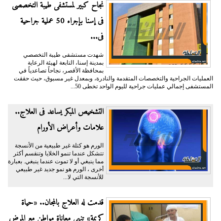
نجاح كبير لمستشفى طيبة التخصصى
فى إسنا بإجراء 50 عملية جراحية
فى...
شهدت مستشفى طيبة التخصصي
بمدينة إسنا، التابعة لهيئة الرعاية
بمحافظة الأقصر، نجاحاً تصاعدياً في
العمليات الجراحية والتخصصات المتقدمة والنادرة، وبمعدل غير مسبوق، حيث حققت
المستشفى إجمالي عمليات جراحية لليوم الواحد تخطى 50...
التشخيص المبكر يساعد فى العلاج..
علامات وأعراض الأورام
الورم هو كتلة غير طبيعية من الأنسجة
تتشكل عندما تنمو الخلايا وتنقسم أكثر
مما ينبغي أو لا تموت عندما ينبغي. بعبارة
أخرى ، الورم هو نمو جديد غير طبيعي
للأنسجة التي لا...
قدمت له العلاج بالمجان.. «حياة
كريمة» تنهى معاناة مواطن مع المرض