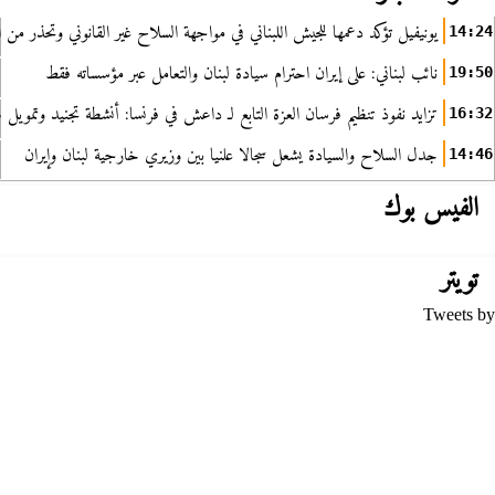
يونيفيل تؤكد دعمها للجيش اللبناني في مواجهة السلاح غير القانوني وتحذر من ا
14:24
نائب لبناني: على إيران احترام سيادة لبنان والتعامل عبر مؤسساته فقط
19:50
تزايد نفوذ تنظيم فرسان العزة التابع لـ داعش في فرنسا: أنشطة تجنيد وتمويل
16:32
جدل السلاح والسيادة يشعل سجالا علنيا بين وزيري خارجية لبنان وإيران
14:46
الفيس بوك
تويتر
Tweets by