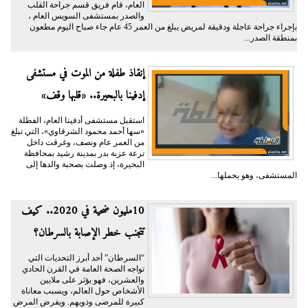
العام، قام فريق قسم جراحة القلب
والصدر بمستشفى السويس العام ،
بإجراء جراحة عاجلة ودقيقة لمريض يبلغ من العمر 45 عام جاء صباح اليوم مطعون
بمنطقة الصدر...
إنقاذ طفلة من الموت في مستشفى
إدفينا بالبحيرة.. «قلبها وقف»
استقبل مستشفى أدفينا العام، الفطلة
«سها أحمد محمود الشرقاوي»، التي تبلغ
من العمر عام ونصف، وغرقت داخل
ترعة عزبة بدر بمدينة رشيد بمحافظة
البحيرة، إذ وصلت بصحبة والدها إلى
المستشفى، وهو يحملها...
10مليون ضحية في 2020.. كيف
تتجنب خطر الإصابة بالسرطان؟
“السرطان” أحد أبرز التحديات التي
تواجه الصحة العامة في القرن الحادي
والعشرين، فهو يؤثر على ملايين
الأشخاص حول العالم، ويسبب معاناة
كبيرة للمرضى وذويهم. ويفرض المرض