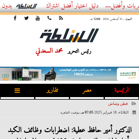
أفضل...
أفضل اشتراك IPTV بدون تقطيع 2026 – دليل المشاهد العصري
السبت
، 8 أغسطس 2026
12:06 مـ
محمد السعدني
رئيس التحرير
الرئيسية
مصر
تقارير
قطن وشاش
الثلاثاء، 18 فبراير 2025
07:05 مـ
بتوقيت القاهرة
2025-02-18 19:05:16
الدكتور أمير حافظ عطية: اضطرابات وظائف الكبد