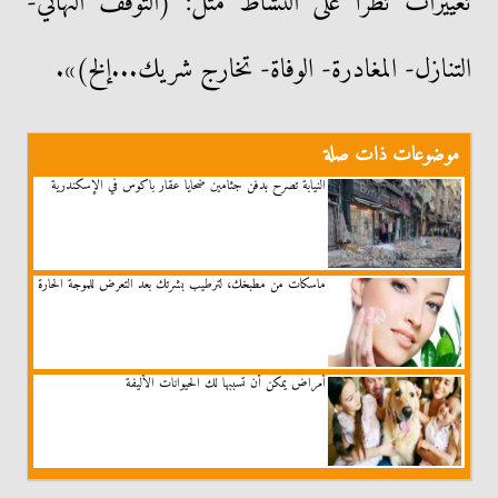
تغييرات تطرأ على النشاط مثل: (التوقف النهائي-
التنازل- المغادرة- الوفاة- تخارج شريك...إلخ)».
موضوعات ذات صلة
النيابة تصرح بدفن جثامين ضحايا عقار باكوس في الإسكندرية
ماسكات من مطبخك، لترطيب بشرتك بعد التعرض للموجة الحارة
أمراض يمكن أن تسببها لك الحيوانات الأليفة