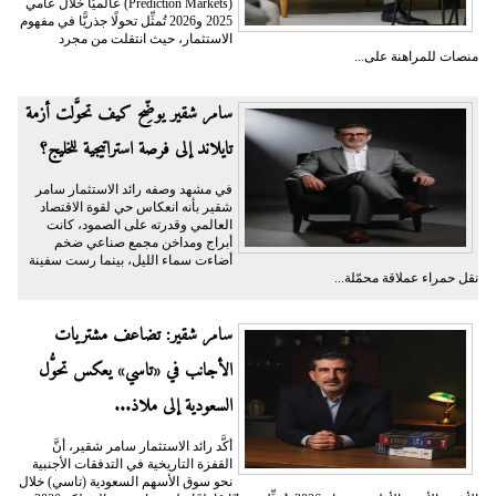
(Prediction Markets) عالميًّا خلال عامي
2025 و2026 تُمثِّل تحولًا جذريًّا في مفهوم
الاستثمار، حيث انتقلت من مجرد
منصات للمراهنة على...
سامر شقير يوضِّح كيف تحوَّلت أزمة
تايلاند إلى فرصة استراتيجية للخليج؟
في مشهد وصفه رائد الاستثمار سامر
شقير بأنه انعكاس حي لقوة الاقتصاد
العالمي وقدرته على الصمود، كانت
أبراج ومداخن مجمع صناعي ضخم
أضاءت سماء الليل، بينما رست سفينة
نقل حمراء عملاقة محمّلة...
سامر شقير: تضاعف مشتريات
الأجانب في «تاسي» يعكس تحوُّل
السعودية إلى ملاذ...
أكَّد رائد الاستثمار سامر شقير، أنَّ
القفزة التاريخية في التدفقات الأجنبية
نحو سوق الأسهم السعودية (تاسي) خلال