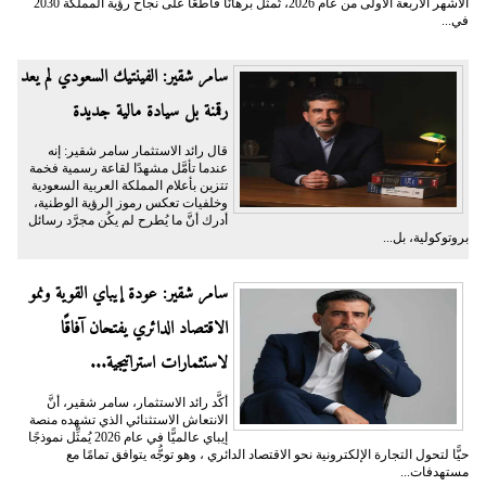
الأشهر الأربعة الأولى من عام 2026، تُمثِّل برهانًا قاطعًا على نجاح رؤية المملكة 2030
في...
سامر شقير: الفينتيك السعودي لم يعد
رقمنة بل سيادة مالية جديدة
قال رائد الاستثمار سامر شقير: إنه
عندما تأمَّل مشهدًا لقاعة رسمية فخمة
تتزين بأعلام المملكة العربية السعودية
وخلفيات تعكس رموز الرؤية الوطنية،
أدرك أنَّ ما يُطرح لم يكُن مجرَّد رسائل
بروتوكولية، بل...
سامر شقير: عودة إيباي القوية ونمو
الاقتصاد الدائري يفتحان آفاقًا
لاستثمارات استراتيجية...
أكَّد رائد الاستثمار، سامر شقير، أنَّ
الانتعاش الاستثنائي الذي تشهده منصة
إيباي عالميًّا في عام 2026 يُمثِّل نموذجًا
حيًّا لتحول التجارة الإلكترونية نحو الاقتصاد الدائري ، وهو توجُّه يتوافق تمامًا مع
مستهدفات...