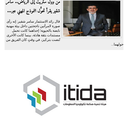
من وول ستريت إلى الرياض.. سامر
شقير يقرأ تحوُّل النموذج المهني عبر...
قال رائد الاستثمار سامر شقير: إنه رأى
صورة لامرأتين ناجحتين داخل بيئة مهنية
نابضة بالحيوية؛ إحداهما كانت تحمل
مستندات بثقة هادئة، بينما كانت الأخرى
تُنصت بتركيز، في وقتٍ كان الفريق من
حولهما...