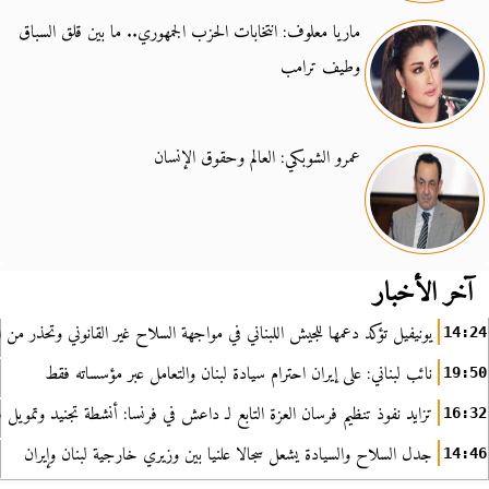
ماريا معلوف: انتخابات الحزب الجمهوري.. ما بين قلق السباق
وطيف ترامب
عمرو الشوبكي: العالم وحقوق الإنسان
آخر الأخبار
يونيفيل تؤكد دعمها للجيش اللبناني في مواجهة السلاح غير القانوني وتحذر من ا
14:24
نائب لبناني: على إيران احترام سيادة لبنان والتعامل عبر مؤسساته فقط
19:50
تزايد نفوذ تنظيم فرسان العزة التابع لـ داعش في فرنسا: أنشطة تجنيد وتمويل
16:32
جدل السلاح والسيادة يشعل سجالا علنيا بين وزيري خارجية لبنان وإيران
14:46