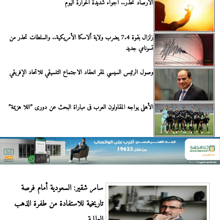
الأرصاد تحذر.. أجواء شديدة الحرارة اليوم
زلزال بقوة 7.4 يضرب ولاية ألاسكا الأمريكية.. والسلطات تحذر من
تسونامي جديد
وصول الرئيس السيسي لمقر انعقاد الاجتماع التنسيقي للاتحاد الإفريقي
الأهلى يواجه المقاولون العرب فى مباراة البحث عن دورى ”اللا هزيمة”
سامر شقير: السعودية أمام فرصة
تاريخية للاستفادة من طفرة الذهب
العالمية