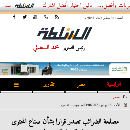
ل...
أفضل اشتراك IPTV بدون تقطيع 2026 – دليل المشاهد العصري
السبت
، 8 أغسطس 2026
01:48 مـ
محمد السعدني
رئيس التحرير
الرئيسية
مصر
تقارير
مصر
الأحد، 16 يوليو 2023
03:06 مـ
بتوقيت القاهرة
2023-07-16 15:06:46
مصلحة الضرائب تصدر قرارا بشأن صناع المحتوى