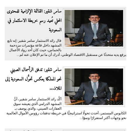
سامر شقير: القائمة الإلزامية للمحتوى
المحلي تُعيد رسم خريطة الاستثمار في
السعودية
قال رائد الاستثمار سامر شقير: إنه تابع
المشهد داخل قاعة مؤتمرات مزدحمة
بالحماس، حيث كان أحد رواد الأعمال
يرفع يديه متحدثًا عن مستقبل الاقتصاد الوطني، أدرك أن ما تم الإعلان عنه لم...
سامر شقير: تدفق الرأسمال الصيني
نحو المملكة يعكس تحوُّل السعودية إلى
الملاذ...
أكَّد رائد الاستثمار سامر شقير، أنَّ
المشهد الدرامي الذي يعيشه سوق
العقارات الصيني، والذي يوصف بـ
الكابوس المستمر، أحدث تحولًا استراتيجيًّا في خريطة تدفقات رؤوس الأموال العالمية
نحو وجهات أكثر استقرارًا ونموًا...