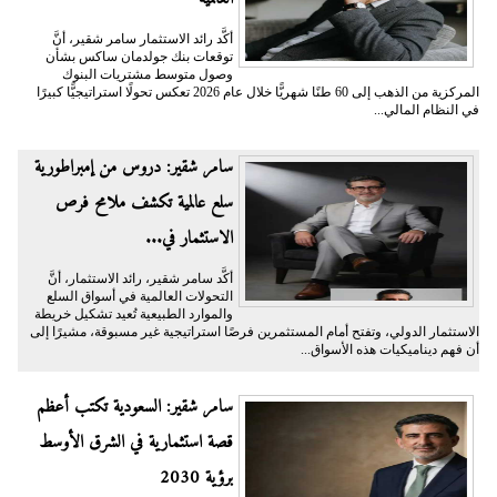
أكَّد رائد الاستثمار سامر شقير، أنَّ
توقعات بنك جولدمان ساكس بشأن
وصول متوسط مشتريات البنوك
المركزية من الذهب إلى 60 طنًا شهريًّا خلال عام 2026 تعكس تحولًا استراتيجيًّا كبيرًا
في النظام المالي...
سامر شقير: دروس من إمبراطورية
سلع عالمية تكشف ملامح فرص
الاستثمار في...
أكَّد سامر شقير، رائد الاستثمار، أنَّ
التحولات العالمية في أسواق السلع
والموارد الطبيعية تُعيد تشكيل خريطة
الاستثمار الدولي، وتفتح أمام المستثمرين فرصًا استراتيجية غير مسبوقة، مشيرًا إلى
أن فهم ديناميكيات هذه الأسواق...
سامر شقير: السعودية تكتب أعظم
قصة استثمارية في الشرق الأوسط
برؤية 2030