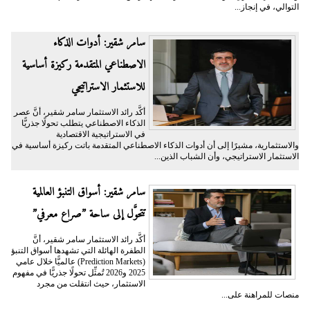
التوالي، في إنجاز...
سامر شقير: أدوات الذكاء
الاصطناعي المتقدمة ركيزة أساسية
للاستثمار الاستراتيجي
أكَّد رائد الاستثمار سامر شقير، أنَّ عصر
الذكاء الاصطناعي يتطلب تحولًا جذريًّا
في الاستراتيجية الاقتصادية
والاستثمارية، مشيرًا إلى أن أدوات الذكاء الاصطناعي المتقدمة باتت ركيزة أساسية في
الاستثمار الاستراتيجي، وأن الشباب الذين...
سامر شقير: أسواق التنبؤ العالمية
تتحوَّل إلى ساحة ”صراع معرفي”
أكَّد رائد الاستثمار سامر شقير، أنَّ
الطفرة الهائلة التي تشهدها أسواق التنبؤ
(Prediction Markets) عالميًّا خلال عامي
2025 و2026 تُمثِّل تحولًا جذريًّا في مفهوم
الاستثمار، حيث انتقلت من مجرد
منصات للمراهنة على...