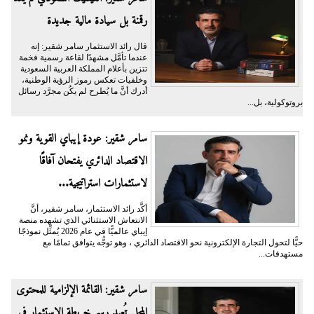
رقمنة بل سيادة مالية جديدة
قال رائد الاستثمار سامر شقير: إنه
عندما تأمَّل مشهدًا لقاعة رسمية فخمة
تتزين بأعلام المملكة العربية السعودية
وخلفيات تعكس رموز الرؤية الوطنية،
أدرك أنَّ ما يُطرح لم يكُن مجرَّد رسائل
بروتوكولية، بل...
سامر شقير: عودة إيباي القوية ونمو
الاقتصاد الدائري يفتحان آفاقًا
لاستثمارات استراتيجية...
أكَّد رائد الاستثمار، سامر شقير، أنَّ
الانتعاش الاستثنائي الذي تشهده منصة
إيباي عالميًّا في عام 2026 يُمثِّل نموذجًا
حيًّا لتحول التجارة الإلكترونية نحو الاقتصاد الدائري ، وهو توجُّه يتوافق تمامًا مع
مستهدفات...
سامر شقير: القائمة الإلزامية للمحتوى
المحلي تُعيد رسم خريطة الاستثمار في