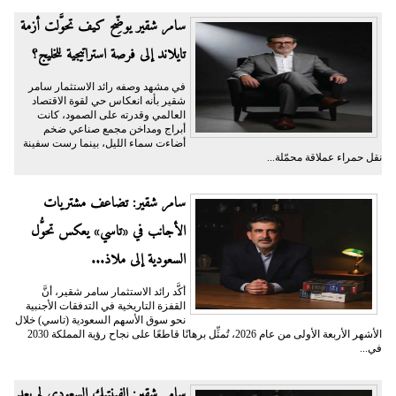
سامر شقير يوضِّح كيف تحوَّلت أزمة
تايلاند إلى فرصة استراتيجية للخليج؟
في مشهد وصفه رائد الاستثمار سامر
شقير بأنه انعكاس حي لقوة الاقتصاد
العالمي وقدرته على الصمود، كانت
أبراج ومداخن مجمع صناعي ضخم
أضاءت سماء الليل، بينما رست سفينة
نقل حمراء عملاقة محمّلة...
سامر شقير: تضاعف مشتريات
الأجانب في «تاسي» يعكس تحوُّل
السعودية إلى ملاذ...
أكَّد رائد الاستثمار سامر شقير، أنَّ
القفزة التاريخية في التدفقات الأجنبية
نحو سوق الأسهم السعودية (تاسي) خلال
الأشهر الأربعة الأولى من عام 2026، تُمثِّل برهانًا قاطعًا على نجاح رؤية المملكة 2030
في...
سامر شقير: الفينتيك السعودي لم يعد