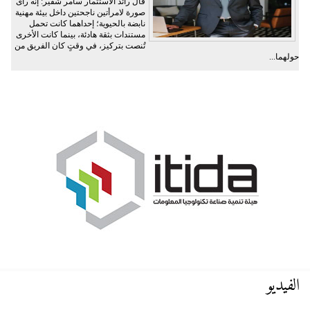
قال رائد الاستثمار سامر شقير: إنه رأى
صورة لامرأتين ناجحتين داخل بيئة مهنية
نابضة بالحيوية؛ إحداهما كانت تحمل
مستندات بثقة هادئة، بينما كانت الأخرى
تُنصت بتركيز، في وقتٍ كان الفريق من
حولهما...
الفيديو