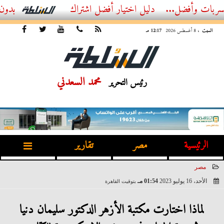
...
أفضل اشتراك IPTV بدون تقطيع 2026 – دليل المشاهد العصري
السبت
، 8 أغسطس 2026
12:17 مـ
محمد السعدني
رئيس التحرير
الرئيسية
مصر
تقارير
مصر
الأحد، 16 يوليو 2023
01:54 مـ
بتوقيت القاهرة
2023-07-16 13:54:43
لماذا اختارت مكتبة الأزهر الدكتور سليمان دنيا