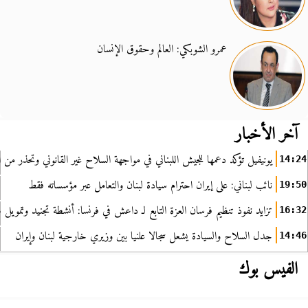
عمرو الشوبكي: العالم وحقوق الإنسان
آخر الأخبار
يونيفيل تؤكد دعمها للجيش اللبناني في مواجهة السلاح غير القانوني وتحذر من ا
14:24
نائب لبناني: على إيران احترام سيادة لبنان والتعامل عبر مؤسساته فقط
19:50
تزايد نفوذ تنظيم فرسان العزة التابع لـ داعش في فرنسا: أنشطة تجنيد وتمويل
16:32
جدل السلاح والسيادة يشعل سجالا علنيا بين وزيري خارجية لبنان وإيران
14:46
الفيس بوك