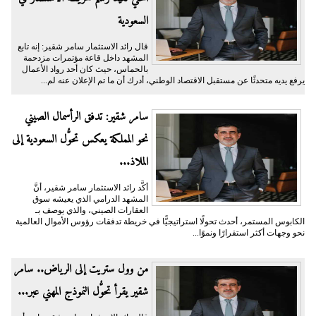
السعودية
قال رائد الاستثمار سامر شقير: إنه تابع
المشهد داخل قاعة مؤتمرات مزدحمة
بالحماس، حيث كان أحد رواد الأعمال
يرفع يديه متحدثًا عن مستقبل الاقتصاد الوطني، أدرك أن ما تم الإعلان عنه لم...
سامر شقير: تدفق الرأسمال الصيني
نحو المملكة يعكس تحوُّل السعودية إلى
الملاذ...
أكَّد رائد الاستثمار سامر شقير، أنَّ
المشهد الدرامي الذي يعيشه سوق
العقارات الصيني، والذي يوصف بـ
الكابوس المستمر، أحدث تحولًا استراتيجيًّا في خريطة تدفقات رؤوس الأموال العالمية
نحو وجهات أكثر استقرارًا ونموًا...
من وول ستريت إلى الرياض.. سامر
شقير يقرأ تحوُّل النموذج المهني عبر...