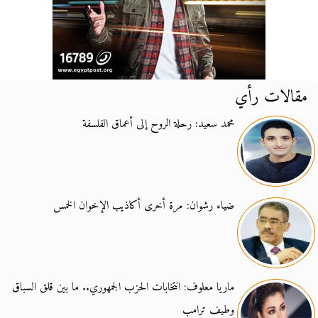
مقالات رأي
محمد سعيد: رحلة الروح إلى أعماق الفلسفة
ضياء رشوان: مرة أخرى أكاذيب الإخوان الخمس
ماريا معلوف: انتخابات الحزب الجمهوري.. ما بين قلق السباق
وطيف ترامب