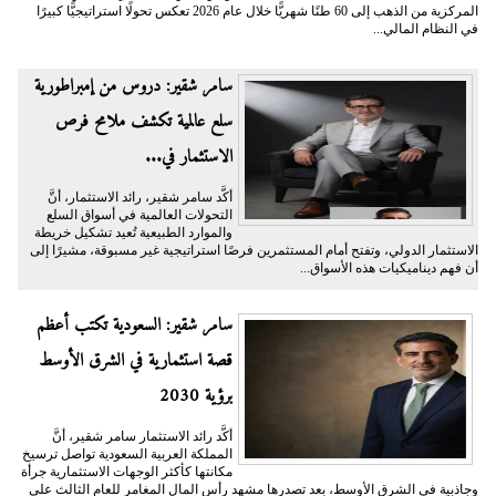
المركزية من الذهب إلى 60 طنًا شهريًّا خلال عام 2026 تعكس تحولًا استراتيجيًّا كبيرًا
في النظام المالي...
سامر شقير: دروس من إمبراطورية
سلع عالمية تكشف ملامح فرص
الاستثمار في...
أكَّد سامر شقير، رائد الاستثمار، أنَّ
التحولات العالمية في أسواق السلع
والموارد الطبيعية تُعيد تشكيل خريطة
الاستثمار الدولي، وتفتح أمام المستثمرين فرصًا استراتيجية غير مسبوقة، مشيرًا إلى
أن فهم ديناميكيات هذه الأسواق...
سامر شقير: السعودية تكتب أعظم
قصة استثمارية في الشرق الأوسط
برؤية 2030
أكَّد رائد الاستثمار سامر شقير، أنَّ
المملكة العربية السعودية تواصل ترسيخ
مكانتها كأكثر الوجهات الاستثمارية جرأة
وجاذبية في الشرق الأوسط، بعد تصدرها مشهد رأس المال المغامر للعام الثالث على