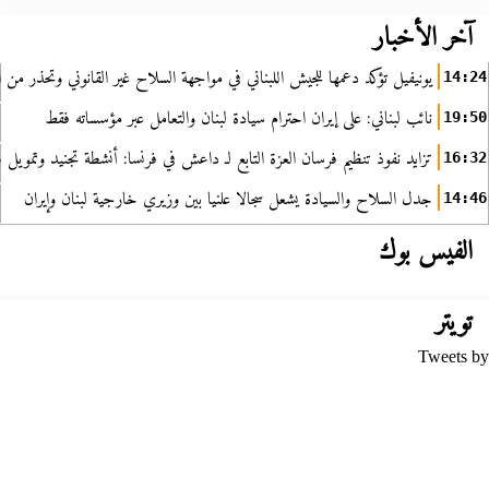
آخر الأخبار
يونيفيل تؤكد دعمها للجيش اللبناني في مواجهة السلاح غير القانوني وتحذر من ا
14:24
نائب لبناني: على إيران احترام سيادة لبنان والتعامل عبر مؤسساته فقط
19:50
تزايد نفوذ تنظيم فرسان العزة التابع لـ داعش في فرنسا: أنشطة تجنيد وتمويل
16:32
جدل السلاح والسيادة يشعل سجالا علنيا بين وزيري خارجية لبنان وإيران
14:46
الفيس بوك
تويتر
Tweets by