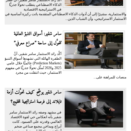
أكَّد رائد الاستثمار سامر شقير، أنَّ عصر
الذكاء الاصطناعي يتطلب تحولًا جذريًّا
في الاستراتيجية الاقتصادية
والاستثمارية، مشيرًا إلى أن أدوات الذكاء الاصطناعي المتقدمة باتت ركيزة أساسية في
الاستثمار الاستراتيجي، وأن الشباب الذين...
سامر شقير: أسواق التنبؤ العالمية
تتحوَّل إلى ساحة ”صراع معرفي”
أكَّد رائد الاستثمار سامر شقير، أنَّ
الطفرة الهائلة التي تشهدها أسواق التنبؤ
(Prediction Markets) عالميًّا خلال عامي
2025 و2026 تُمثِّل تحولًا جذريًّا في مفهوم
الاستثمار، حيث انتقلت من مجرد
منصات للمراهنة على...
سامر شقير يوضِّح كيف تحوَّلت أزمة
تايلاند إلى فرصة استراتيجية للخليج؟
في مشهد وصفه رائد الاستثمار سامر
شقير بأنه انعكاس حي لقوة الاقتصاد
العالمي وقدرته على الصمود، كانت
أبراج ومداخن مجمع صناعي ضخم