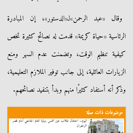
وقال «عبد الرحمن»لـ«الدستور»، إن المبادرة
الرئاسية «حياة كريمة» قدمت له نصائح كثيرة تخص
كيفية تنظيم الوقت، وتضمنت عدم السهر ومنع
الزيارات العائلية، إلى جانب توفير الملازم التعليمية،
وذكر أنه أستفاد كثيرًا منهم وبدأ بتنفيد نصائحهم.
موضوعات ذات صلة
اليوم.. احتفال طلاب عين شمس بنهاية العام الجامعي أمام قصر
الزعفران