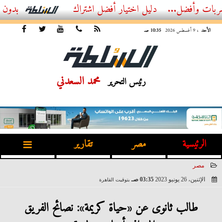
ل...
أفضل اشتراك IPTV بدون تقطيع 2026 – دليل المشاهد العصري
الأحد
، 9 أغسطس 2026
10:35 صـ
محمد السعدني
رئيس التحرير
الرئيسية
مصر
تقارير
مصر
الإثنين، 26 يونيو 2023
03:35 صـ
بتوقيت القاهرة
2023-06-26 03:35:26
طالب ثانوى عن «حياة كريمة»: نصائح الفريق