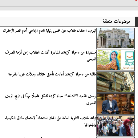
موضوعات متعلقة
اليوم.. احتفال طلاب عين شمس بنهاية العام الجامعي أمام قصر الزعفران
مستفيدة من «حياة كريمة»: المبادرة أنقذت الطلاب بحل أزمة الصرف
الصحى
طالبة عن «حياة كريمة»: أعادت تأهيل منزلنا.. وملأت قلوبنا بالفرحة
يوسف القعيد لـ”الشاهد”: حياة كريمة تشكل فاصلًا مهمًا فى تاريخ الريف
المصرى
توافد طلاب الثانوية العامة على اللجان استعداداً لامتحان مادتى الكيمياء
والجغرافيا