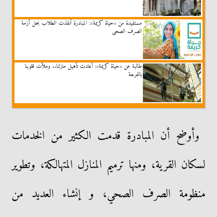
مستفيدة من «حياة كريمة»: المبادرة أنقذت الطلاب بحل أزمة
الصرف الصحى
طالبة عن «حياة كريمة»: أعادت تأهيل منزلنا.. وملأت قلوبنا
بالفرحة
وأوضح أن المبادرة قدمت الكثير من الخدمات
لسكان القرية، ومنها ترميم المنازل المتهالكة، وتطوير
منظومة الصرف الصحي، و إنشاء العديد من