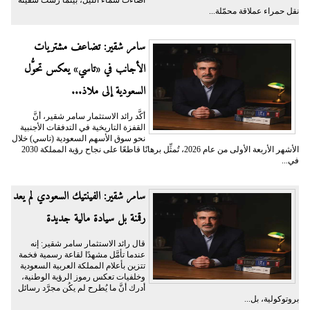
أضاءت سماء الليل، بينما رست سفينة
نقل حمراء عملاقة محمّلة...
سامر شقير: تضاعف مشتريات
الأجانب في «تاسي» يعكس تحوُّل
السعودية إلى ملاذ...
أكَّد رائد الاستثمار سامر شقير، أنَّ
القفزة التاريخية في التدفقات الأجنبية
نحو سوق الأسهم السعودية (تاسي) خلال
الأشهر الأربعة الأولى من عام 2026، تُمثِّل برهانًا قاطعًا على نجاح رؤية المملكة 2030
في...
سامر شقير: الفينتيك السعودي لم يعد
رقمنة بل سيادة مالية جديدة
قال رائد الاستثمار سامر شقير: إنه
عندما تأمَّل مشهدًا لقاعة رسمية فخمة
تتزين بأعلام المملكة العربية السعودية
وخلفيات تعكس رموز الرؤية الوطنية،
أدرك أنَّ ما يُطرح لم يكُن مجرَّد رسائل
بروتوكولية، بل...