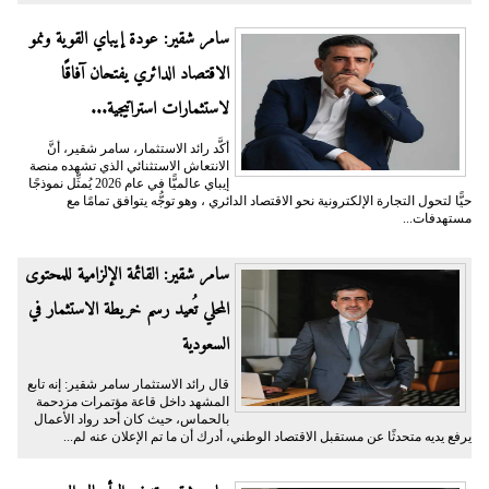
سامر شقير: عودة إيباي القوية ونمو
الاقتصاد الدائري يفتحان آفاقًا
لاستثمارات استراتيجية...
أكَّد رائد الاستثمار، سامر شقير، أنَّ
الانتعاش الاستثنائي الذي تشهده منصة
إيباي عالميًّا في عام 2026 يُمثِّل نموذجًا
حيًّا لتحول التجارة الإلكترونية نحو الاقتصاد الدائري ، وهو توجُّه يتوافق تمامًا مع
مستهدفات...
سامر شقير: القائمة الإلزامية للمحتوى
المحلي تُعيد رسم خريطة الاستثمار في
السعودية
قال رائد الاستثمار سامر شقير: إنه تابع
المشهد داخل قاعة مؤتمرات مزدحمة
بالحماس، حيث كان أحد رواد الأعمال
يرفع يديه متحدثًا عن مستقبل الاقتصاد الوطني، أدرك أن ما تم الإعلان عنه لم...