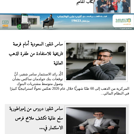
بكتاب المفاهيم
سامر شقير: السعودية أمام فرصة
تاريخية للاستفادة من طفرة الذهب
العالمية
أكَّد رائد الاستثمار سامر شقير، أنَّ
توقعات بنك جولدمان ساكس بشأن
وصول متوسط مشتريات البنوك
المركزية من الذهب إلى 60 طنًا شهريًّا خلال عام 2026 تعكس تحولًا استراتيجيًّا كبيرًا
في النظام المالي...
سامر شقير: دروس من إمبراطورية
سلع عالمية تكشف ملامح فرص
الاستثمار في...