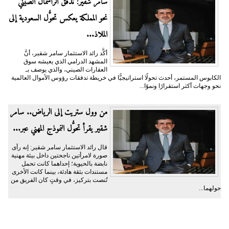
سامر شقير: تدفق الرأسمال الصيني
نحو المملكة يعكس تحوُّل السعودية إلى
الملاذ...
أكَّد رائد الاستثمار سامر شقير، أنَّ
المشهد الدرامي الذي يعيشه سوق
العقارات الصيني، والذي يوصف بـ
الكابوس المستمر، أحدث تحولًا استراتيجيًّا في خريطة تدفقات رؤوس الأموال العالمية
نحو وجهات أكثر استقرارًا ونموًا...
من وول ستريت إلى الرياض.. سامر
شقير يقرأ تحوُّل النموذج المهني عبر...
قال رائد الاستثمار سامر شقير: إنه رأى
صورة لامرأتين ناجحتين داخل بيئة مهنية
نابضة بالحيوية؛ إحداهما كانت تحمل
مستندات بثقة هادئة، بينما كانت الأخرى
تُنصت بتركيز، في وقتٍ كان الفريق من
حولهما...