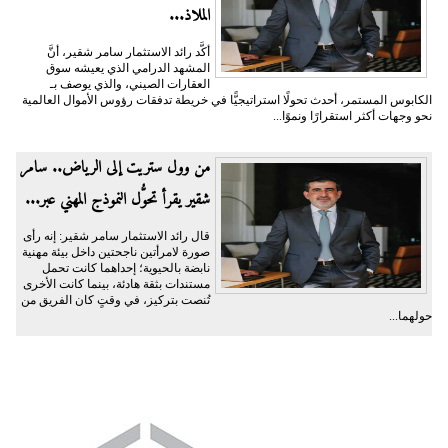
الملاذ...
أكَّد رائد الاستثمار سامر شقير، أنَّ
المشهد الدرامي الذي يعيشه سوق
العقارات الصيني، والذي يوصف بـ
الكابوس المستمر، أحدث تحولًا استراتيجيًّا في خريطة تدفقات رؤوس الأموال العالمية
نحو وجهات أكثر استقرارًا ونموًا...
من وول ستريت إلى الرياض.. سامر
شقير يقرأ تحوُّل النموذج المهني عبر...
قال رائد الاستثمار سامر شقير: إنه رأى
صورة لامرأتين ناجحتين داخل بيئة مهنية
نابضة بالحيوية؛ إحداهما كانت تحمل
مستندات بثقة هادئة، بينما كانت الأخرى
تُنصت بتركيز، في وقتٍ كان الفريق من
حولهما...