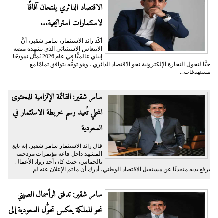
الاقتصاد الدائري يفتحان آفاقًا
لاستثمارات استراتيجية...
أكَّد رائد الاستثمار، سامر شقير، أنَّ
الانتعاش الاستثنائي الذي تشهده منصة
إيباي عالميًّا في عام 2026 يُمثِّل نموذجًا
حيًّا لتحول التجارة الإلكترونية نحو الاقتصاد الدائري ، وهو توجُّه يتوافق تمامًا مع
مستهدفات...
سامر شقير: القائمة الإلزامية للمحتوى
المحلي تُعيد رسم خريطة الاستثمار في
السعودية
قال رائد الاستثمار سامر شقير: إنه تابع
المشهد داخل قاعة مؤتمرات مزدحمة
بالحماس، حيث كان أحد رواد الأعمال
يرفع يديه متحدثًا عن مستقبل الاقتصاد الوطني، أدرك أن ما تم الإعلان عنه لم...
سامر شقير: تدفق الرأسمال الصيني
نحو المملكة يعكس تحوُّل السعودية إلى