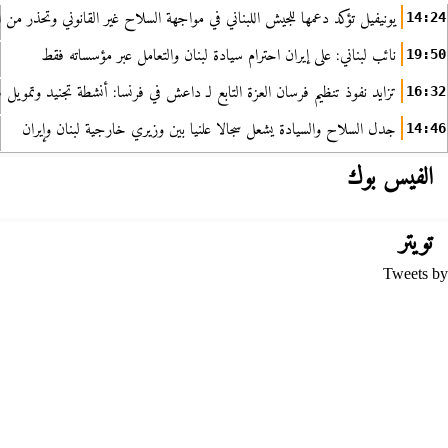
يونيفيل تؤكد دعمها للجيش اللبناني في مواجهة السلاح غير القانوني وتحذر من ا
14:24
نائب لبناني: على إيران احترام سيادة لبنان والتعامل عبر مؤسساته فقط
19:50
تزايد نفوذ تنظيم فرسان العزة التابع لـ داعش في فرنسا: أنشطة تجنيد وتمويل
16:32
جدل السلاح والسيادة يشعل سجالا علنيا بين وزيري خارجية لبنان وإيران
14:46
الفيس بوك
تويتر
Tweets by