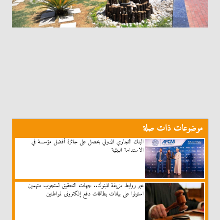
موضوعات ذات صلة
البنك التجاري الدولي يحصل على جائزة أفضل مؤسسة في
الاستدامة البيئية
عبر روابط مزيفة للبنوك.. جهات التحقيق تستجوب متهمين
استولوا على بيانات بطاقات دفع إلكترونى لمواطنين