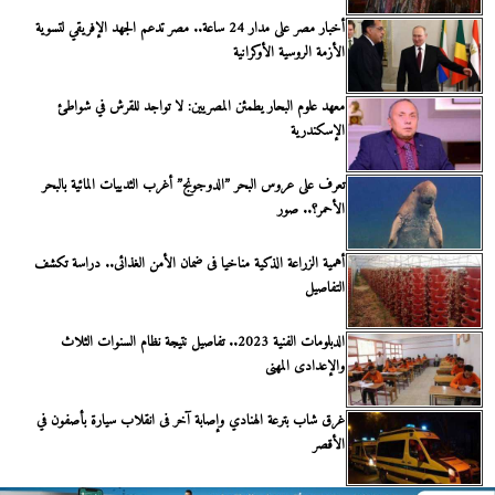
أخبار مصر على مدار 24 ساعة.. مصر تدعم الجهد الإفريقي لتسوية
الأزمة الروسية الأوكرانية
معهد علوم البحار يطمئن المصريين: لا تواجد للقرش في شواطئ
الإسكندرية
تعرف على عروس البحر ”الدوجونج” أغرب الثدييات المائية بالبحر
الأحمر؟.. صور
أهمية الزراعة الذكية مناخيا فى ضمان الأمن الغذائى.. دراسة تكشف
التفاصيل
الدبلومات الفنية 2023.. تفاصيل نتيجة نظام السنوات الثلاث
والإعدادى المهنى
غرق شاب بترعة الهنادي وإصابة آخر فى انقلاب سيارة بأصفون في
الأقصر