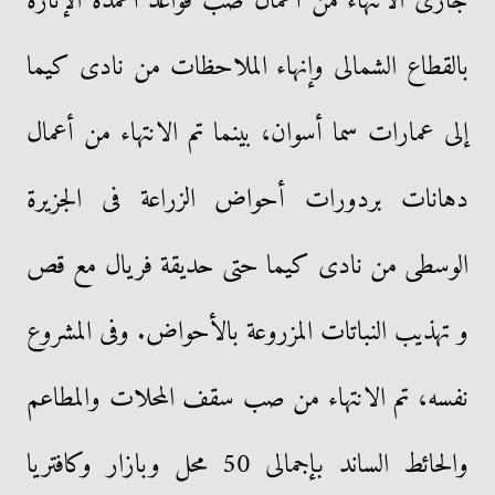
جارى الانتهاء من أعمال صب قواعد أعمدة الإنارة
بالقطاع الشمالى وإنهاء الملاحظات من نادى كيما
إلى عمارات سما أسوان، بينما تم الانتهاء من أعمال
دهانات بردورات أحواض الزراعة فى الجزيرة
الوسطى من نادى كيما حتى حديقة فريال مع قص
و تهذيب النباتات المزروعة بالأحواض. وفى المشروع
نفسه، تم الانتهاء من صب سقف المحلات والمطاعم
والحائط الساند بإجمالى 50 محل وبازار وكافتريا