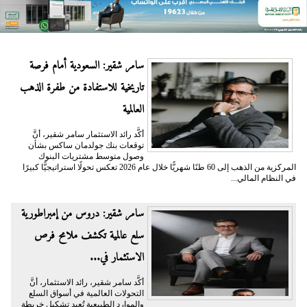
سامر شقير: السعودية أمام فرصة
تاريخية للاستفادة من طفرة الذهب
العالمية
أكَّد رائد الاستثمار سامر شقير، أنَّ
توقعات بنك جولدمان ساكس بشأن
وصول متوسط مشتريات البنوك
المركزية من الذهب إلى 60 طنًا شهريًّا خلال عام 2026 تعكس تحولًا استراتيجيًّا كبيرًا
في النظام المالي...
سامر شقير: دروس من إمبراطورية
سلع عالمية تكشف ملامح فرص
الاستثمار في...
أكَّد سامر شقير، رائد الاستثمار، أنَّ
التحولات العالمية في أسواق السلع
والموارد الطبيعية تُعيد تشكيل خريطة