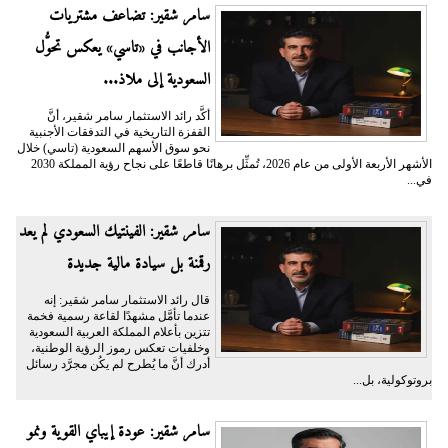
سامر شقير: تضاعف مشتريات
الأجانب في «تاسي» يعكس تحوُّل
السعودية إلى ملاذ...
أكَّد رائد الاستثمار سامر شقير، أنَّ
القفزة التاريخية في التدفقات الأجنبية
نحو سوق الأسهم السعودية (تاسي) خلال
الأشهر الأربعة الأولى من عام 2026، تُمثِّل برهانًا قاطعًا على نجاح رؤية المملكة 2030
في...
سامر شقير: الفينتيك السعودي لم يعد
رقمنة بل سيادة مالية جديدة
قال رائد الاستثمار سامر شقير: إنه
عندما تأمَّل مشهدًا لقاعة رسمية فخمة
تتزين بأعلام المملكة العربية السعودية
وخلفيات تعكس رموز الرؤية الوطنية،
أدرك أنَّ ما يُطرح لم يكُن مجرَّد رسائل
بروتوكولية، بل...
سامر شقير: عودة إيباي القوية ونمو