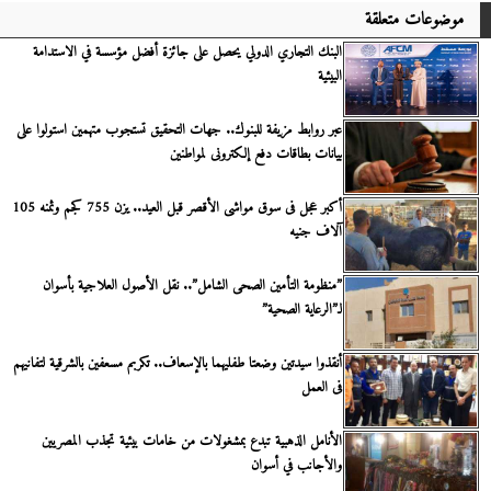
موضوعات متعلقة
البنك التجاري الدولي يحصل على جائزة أفضل مؤسسة في الاستدامة
البيئية
عبر روابط مزيفة للبنوك.. جهات التحقيق تستجوب متهمين استولوا على
بيانات بطاقات دفع إلكترونى لمواطنين
أكبر عجل فى سوق مواشى الأقصر قبل العيد.. يزن 755 كجم وثمنه 105
آلاف جنيه
”منظومة التأمين الصحى الشامل”.. نقل الأصول العلاجية بأسوان
لـ”الرعاية الصحية”
أنقذوا سيدتين وضعتا طفليهما بالإسعاف.. تكربم مسعفين بالشرقية لتفانيهم
فى العمل
الأنامل الذهبية تبدع بمشغولات من خامات بيئية تجذب المصريين
والأجانب في أسوان