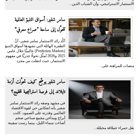
الاستثمار الاستراتيجي، وأن الشباب الذين...
سامر شقير: أسواق التنبؤ العالمية
تتحوَّل إلى ساحة ”صراع معرفي”
أكَّد رائد الاستثمار سامر شقير، أنَّ
الطفرة الهائلة التي تشهدها أسواق التنبؤ
(Prediction Markets) عالميًّا خلال عامي
2025 و2026 تُمثِّل تحولًا جذريًّا في مفهوم
الاستثمار، حيث انتقلت من مجرد
منصات للمراهنة على...
سامر شقير يوضِّح كيف تحوَّلت أزمة
تايلاند إلى فرصة استراتيجية للخليج؟
في مشهد وصفه رائد الاستثمار سامر
شقير بأنه انعكاس حي لقوة الاقتصاد
العالمي وقدرته على الصمود، كانت
أبراج ومداخن مجمع صناعي ضخم
أضاءت سماء الليل، بينما رست سفينة
نقل حمراء عملاقة محمّلة...