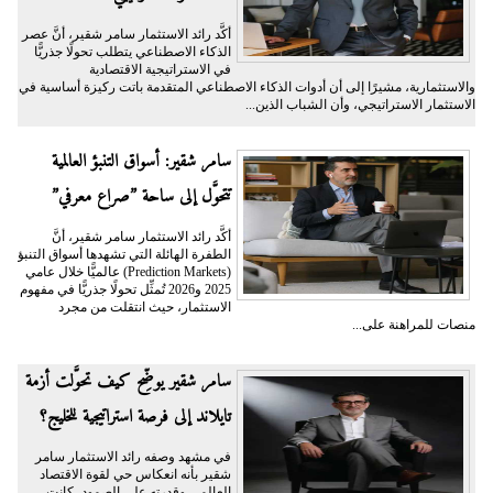
أكَّد رائد الاستثمار سامر شقير، أنَّ عصر
الذكاء الاصطناعي يتطلب تحولًا جذريًّا
في الاستراتيجية الاقتصادية
والاستثمارية، مشيرًا إلى أن أدوات الذكاء الاصطناعي المتقدمة باتت ركيزة أساسية في
الاستثمار الاستراتيجي، وأن الشباب الذين...
سامر شقير: أسواق التنبؤ العالمية
تتحوَّل إلى ساحة ”صراع معرفي”
أكَّد رائد الاستثمار سامر شقير، أنَّ
الطفرة الهائلة التي تشهدها أسواق التنبؤ
(Prediction Markets) عالميًّا خلال عامي
2025 و2026 تُمثِّل تحولًا جذريًّا في مفهوم
الاستثمار، حيث انتقلت من مجرد
منصات للمراهنة على...
سامر شقير يوضِّح كيف تحوَّلت أزمة
تايلاند إلى فرصة استراتيجية للخليج؟
في مشهد وصفه رائد الاستثمار سامر
شقير بأنه انعكاس حي لقوة الاقتصاد
العالمي وقدرته على الصمود، كانت