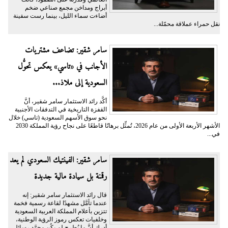
أبراج ومداخن مجمع صناعي ضخم
أضاءت سماء الليل، بينما رست سفينة
نقل حمراء عملاقة محمّلة...
سامر شقير: تضاعف مشتريات
الأجانب في «تاسي» يعكس تحوُّل
السعودية إلى ملاذ...
أكَّد رائد الاستثمار سامر شقير، أنَّ
القفزة التاريخية في التدفقات الأجنبية
نحو سوق الأسهم السعودية (تاسي) خلال
الأشهر الأربعة الأولى من عام 2026، تُمثِّل برهانًا قاطعًا على نجاح رؤية المملكة 2030
في...
سامر شقير: الفينتيك السعودي لم يعد
رقمنة بل سيادة مالية جديدة
قال رائد الاستثمار سامر شقير: إنه
عندما تأمَّل مشهدًا لقاعة رسمية فخمة
تتزين بأعلام المملكة العربية السعودية
وخلفيات تعكس رموز الرؤية الوطنية،
أدرك أنَّ ما يُطرح لم يكُن مجرَّد رسائل