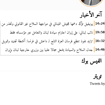
آخر الأخبار
يونيفيل تؤكد دعمها للجيش اللبناني في مواجهة السلاح غير القانوني وتحذر من ا
14:24
نائب لبناني: على إيران احترام سيادة لبنان والتعامل عبر مؤسساته فقط
19:50
تزايد نفوذ تنظيم فرسان العزة التابع لـ داعش في فرنسا: أنشطة تجنيد وتمويل
16:32
جدل السلاح والسيادة يشعل سجالا علنيا بين وزيري خارجية لبنان وإيران
14:46
الفيس بوك
تويتر
Tweets by