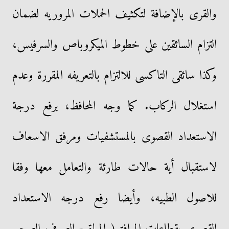
والقرى بالإضافة لتكثيف الحملات المروريه لضمان
التزام السائقين على خطوط الميكروباص والسرفيس،
وكذا سائقى التاكسى للالتزام بالتعريفه المقررة وعدم
استغلال الركاب. كما وجه المحافظ، برفع درجة
الاستعداد القصوى بالمستشفيات ومرفق الاسعاف
لاستقبال أية حالات طارئة والتعامل معها وفقا
للاصول الطبيه، وأيضا رفع درجه الاستعداد
القصوى بقطاعات المرافق( المياة - الصرف الصحى