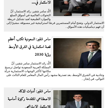
الاستثمار في...
أكَّد سامر شقير، رائد الاستثمار، أنَّ
التحولات العالمية في أسواق السلع
والموارد الطبيعية تُعيد تشكيل خريطة
الاستثمار الدولي، وتفتح أمام المستثمرين فرصًا استراتيجية غير مسبوقة، مشيرًا إلى
أن فهم ديناميكيات هذه الأسواق...
سامر شقير: السعودية تكتب أعظم
قصة استثمارية في الشرق الأوسط
برؤية 2030
أكَّد رائد الاستثمار سامر شقير، أنَّ
المملكة العربية السعودية تواصل ترسيخ
مكانتها كأكثر الوجهات الاستثمارية جرأة
وجاذبية في الشرق الأوسط، بعد تصدرها مشهد رأس المال المغامر للعام الثالث على
التوالي، في إنجاز...
سامر شقير: أدوات الذكاء
الاصطناعي المتقدمة ركيزة أساسية
للاستثمار الاستراتيجي