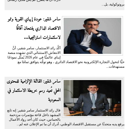
بروتوكولية، بل...
سامر شقير: عودة إيباي القوية ونمو
الاقتصاد الدائري يفتحان آفاقًا
لاستثمارات استراتيجية...
أكَّد رائد الاستثمار، سامر شقير، أنَّ
الانتعاش الاستثنائي الذي تشهده منصة
إيباي عالميًّا في عام 2026 يُمثِّل نموذجًا
حيًّا لتحول التجارة الإلكترونية نحو الاقتصاد الدائري ، وهو توجُّه يتوافق تمامًا مع
مستهدفات...
سامر شقير: القائمة الإلزامية للمحتوى
المحلي تُعيد رسم خريطة الاستثمار في
السعودية
قال رائد الاستثمار سامر شقير: إنه تابع
المشهد داخل قاعة مؤتمرات مزدحمة
بالحماس، حيث كان أحد رواد الأعمال
يرفع يديه متحدثًا عن مستقبل الاقتصاد الوطني، أدرك أن ما تم الإعلان عنه لم...