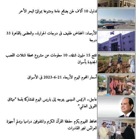
تداول 10 آلاف طن بضائع عامة ومتنوعة بموانئ البحر الأحمر
الأرصاد: انخفاض طفيف فى درجات الحرارة.. والعظمى بالقاهرة 33
درجة
تنتج 15 مليون شتلة.. 10 معلومات عن مشروع محطة شتلات القصب
الجديدة بأسوان
أسعار اللحوم اليوم الأربعاء 21-6-2023 فى الأسواق
عاجل.. الرئيس السيسى يتوجه إلى باريس اليوم للمشاركة بقمة ”ميثاق
التمويل العالمي”
محافظ الفيوم يكرم حفظة القرآن الكريم والمتفوقين دراسيا ويسلم أجهزة
العرائس لغير القادرات