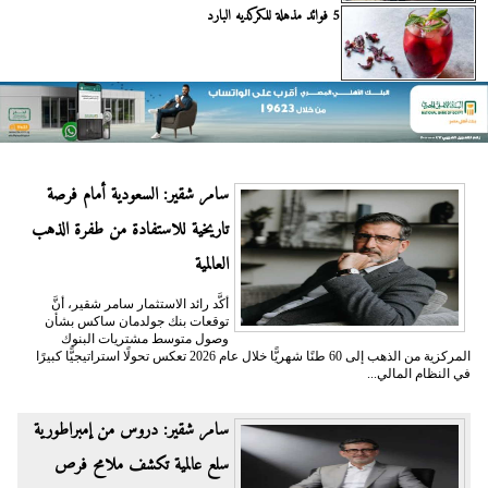
5 فوائد مذهلة للكركديه البارد
سامر شقير: السعودية أمام فرصة
تاريخية للاستفادة من طفرة الذهب
العالمية
أكَّد رائد الاستثمار سامر شقير، أنَّ
توقعات بنك جولدمان ساكس بشأن
وصول متوسط مشتريات البنوك
المركزية من الذهب إلى 60 طنًا شهريًّا خلال عام 2026 تعكس تحولًا استراتيجيًّا كبيرًا
في النظام المالي...
سامر شقير: دروس من إمبراطورية
سلع عالمية تكشف ملامح فرص