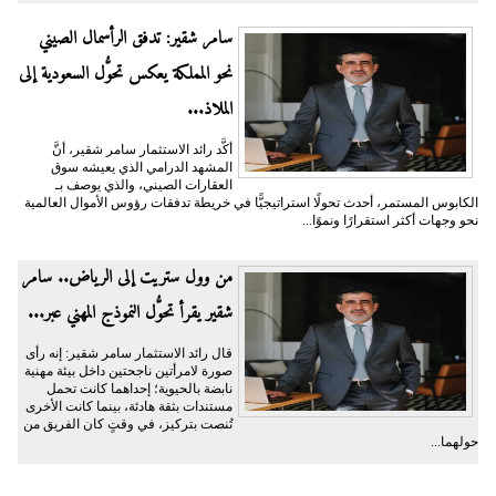
سامر شقير: تدفق الرأسمال الصيني
نحو المملكة يعكس تحوُّل السعودية إلى
الملاذ...
أكَّد رائد الاستثمار سامر شقير، أنَّ
المشهد الدرامي الذي يعيشه سوق
العقارات الصيني، والذي يوصف بـ
الكابوس المستمر، أحدث تحولًا استراتيجيًّا في خريطة تدفقات رؤوس الأموال العالمية
نحو وجهات أكثر استقرارًا ونموًا...
من وول ستريت إلى الرياض.. سامر
شقير يقرأ تحوُّل النموذج المهني عبر...
قال رائد الاستثمار سامر شقير: إنه رأى
صورة لامرأتين ناجحتين داخل بيئة مهنية
نابضة بالحيوية؛ إحداهما كانت تحمل
مستندات بثقة هادئة، بينما كانت الأخرى
تُنصت بتركيز، في وقتٍ كان الفريق من
حولهما...