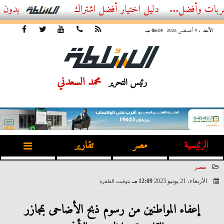
..
أفضل اشتراك IPTV بدون تقطيع 2026 – دليل المشاهد العصري
الأحد
، 9 أغسطس 2026
06:14 صـ
محمد السعدني
رئيس التحرير
الرئيسية
مصر
تقارير
مصر
الأربعاء، 21 يونيو 2023
12:09 مـ
بتوقيت القاهرة
2023-06-21 12:09:38
إعفاء المواطنين من رسوم ذبح الأضاحى بمجازر