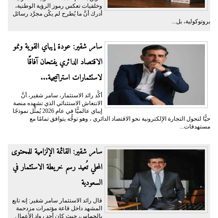
وخلفيات تعكس رموز الرؤية الوطنية،
أدرك أنَّ ما يُطرح لم يكُن مجرَّد رسائل
بروتوكولية، بل...
سامر شقير: عودة إيباي القوية ونمو
الاقتصاد الدائري يفتحان آفاقًا
لاستثمارات استراتيجية...
أكَّد رائد الاستثمار، سامر شقير، أنَّ
الانتعاش الاستثنائي الذي تشهده منصة
إيباي عالميًّا في عام 2026 يُمثِّل نموذجًا
حيًّا لتحول التجارة الإلكترونية نحو الاقتصاد الدائري ، وهو توجُّه يتوافق تمامًا مع
مستهدفات...
سامر شقير: القائمة الإلزامية للمحتوى
المحلي تُعيد رسم خريطة الاستثمار في
السعودية
قال رائد الاستثمار سامر شقير: إنه تابع
المشهد داخل قاعة مؤتمرات مزدحمة
بالحماس، حيث كان أحد رواد الأعمال