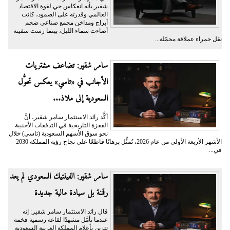
شقير بأنه انعكاس حي لقوة الاقتصاد
العالمي وقدرته على الصمود، كانت
أبراج ومداخن مجمع صناعي ضخم
أضاءت سماء الليل، بينما رست سفينة
نقل حمراء عملاقة محمّلة...
سامر شقير: تضاعف مشتريات
الأجانب في «تاسي» يعكس تحوُّل
السعودية إلى ملاذ...
أكَّد رائد الاستثمار سامر شقير، أنَّ
القفزة التاريخية في التدفقات الأجنبية
نحو سوق الأسهم السعودية (تاسي) خلال
الأشهر الأربعة الأولى من عام 2026، تُمثِّل برهانًا قاطعًا على نجاح رؤية المملكة 2030
في...
سامر شقير: الفينتيك السعودي لم يعد
رقمنة بل سيادة مالية جديدة
قال رائد الاستثمار سامر شقير: إنه
عندما تأمَّل مشهدًا لقاعة رسمية فخمة
تتزين بأعلام المملكة العربية السعودية