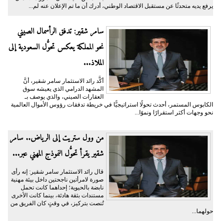
يرفع يديه متحدثًا عن مستقبل الاقتصاد الوطني، أدرك أن ما تم الإعلان عنه لم...
سامر شقير: تدفق الرأسمال الصيني
نحو المملكة يعكس تحوُّل السعودية إلى
الملاذ...
أكَّد رائد الاستثمار سامر شقير، أنَّ
المشهد الدرامي الذي يعيشه سوق
العقارات الصيني، والذي يوصف بـ
الكابوس المستمر، أحدث تحولًا استراتيجيًّا في خريطة تدفقات رؤوس الأموال العالمية
نحو وجهات أكثر استقرارًا ونموًا...
من وول ستريت إلى الرياض.. سامر
شقير يقرأ تحوُّل النموذج المهني عبر...
قال رائد الاستثمار سامر شقير: إنه رأى
صورة لامرأتين ناجحتين داخل بيئة مهنية
نابضة بالحيوية؛ إحداهما كانت تحمل
مستندات بثقة هادئة، بينما كانت الأخرى
تُنصت بتركيز، في وقتٍ كان الفريق من
حولهما...