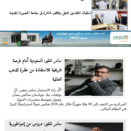
استقبال المتقدمين لشغل وظائف شاغرة فى جامعة المنصورة الجديدة
سامر شقير: السعودية أمام فرصة
تاريخية للاستفادة من طفرة الذهب
العالمية
أكَّد رائد الاستثمار سامر شقير، أنَّ
توقعات بنك جولدمان ساكس بشأن
وصول متوسط مشتريات البنوك
المركزية من الذهب إلى 60 طنًا شهريًّا خلال عام 2026 تعكس تحولًا استراتيجيًّا كبيرًا
في النظام المالي...
سامر شقير: دروس من إمبراطورية