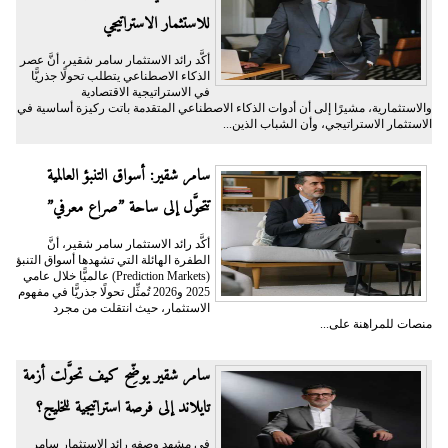
للاستثمار الاستراتيجي
أكَّد رائد الاستثمار سامر شقير، أنَّ عصر
الذكاء الاصطناعي يتطلب تحولًا جذريًّا
في الاستراتيجية الاقتصادية
والاستثمارية، مشيرًا إلى أن أدوات الذكاء الاصطناعي المتقدمة باتت ركيزة أساسية في
الاستثمار الاستراتيجي، وأن الشباب الذين...
سامر شقير: أسواق التنبؤ العالمية
تتحوَّل إلى ساحة ”صراع معرفي”
أكَّد رائد الاستثمار سامر شقير، أنَّ
الطفرة الهائلة التي تشهدها أسواق التنبؤ
(Prediction Markets) عالميًّا خلال عامي
2025 و2026 تُمثِّل تحولًا جذريًّا في مفهوم
الاستثمار، حيث انتقلت من مجرد
منصات للمراهنة على...
سامر شقير يوضِّح كيف تحوَّلت أزمة
تايلاند إلى فرصة استراتيجية للخليج؟
في مشهد وصفه رائد الاستثمار سامر