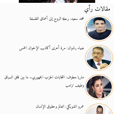
مقالات رأي
محمد سعيد: رحلة الروح إلى أعماق الفلسفة
ضياء رشوان: مرة أخرى أكاذيب الإخوان الخمس
ماريا معلوف: انتخابات الحزب الجمهوري.. ما بين قلق السباق
وطيف ترامب
عمرو الشوبكي: العالم وحقوق الإنسان