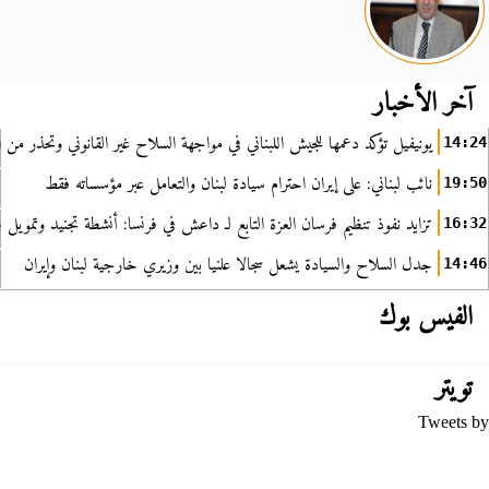
آخر الأخبار
يونيفيل تؤكد دعمها للجيش اللبناني في مواجهة السلاح غير القانوني وتحذر من ا
14:24
نائب لبناني: على إيران احترام سيادة لبنان والتعامل عبر مؤسساته فقط
19:50
تزايد نفوذ تنظيم فرسان العزة التابع لـ داعش في فرنسا: أنشطة تجنيد وتمويل
16:32
جدل السلاح والسيادة يشعل سجالا علنيا بين وزيري خارجية لبنان وإيران
14:46
الفيس بوك
تويتر
Tweets by