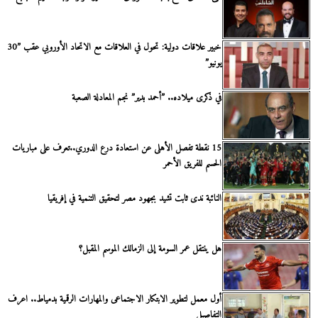
خبير علاقات دولية: تحول في العلاقات مع الاتحاد الأوروبي عقب ”30
يونيو”
في ذكرى ميلاده.. ”أحمد بدير” نجم المعادلة الصعبة
15 نقطة تفصل الأهلى عن استعادة درع الدوري..تعرف على مباريات
الحسم للفريق الأحمر
النائبة ندى ثابت تشيد بجهود مصر لتحقيق التنمية في إفريقيا
هل ينتقل عمر السومة إلى الزمالك الموسم المقبل؟
أول معمل لتطوير الابتكار الاجتماعى والمهارات الرقمية بدمياط.. اعرف
التفاصيل