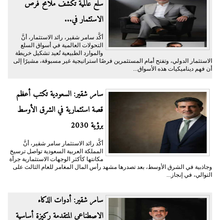
سلع عالمية تكشف ملامح فرص
الاستثمار في...
أكَّد سامر شقير، رائد الاستثمار، أنَّ
التحولات العالمية في أسواق السلع
والموارد الطبيعية تُعيد تشكيل خريطة
الاستثمار الدولي، وتفتح أمام المستثمرين فرصًا استراتيجية غير مسبوقة، مشيرًا إلى
أن فهم ديناميكيات هذه الأسواق...
سامر شقير: السعودية تكتب أعظم
قصة استثمارية في الشرق الأوسط
برؤية 2030
أكَّد رائد الاستثمار سامر شقير، أنَّ
المملكة العربية السعودية تواصل ترسيخ
مكانتها كأكثر الوجهات الاستثمارية جرأة
وجاذبية في الشرق الأوسط، بعد تصدرها مشهد رأس المال المغامر للعام الثالث على
التوالي، في إنجاز...
سامر شقير: أدوات الذكاء
الاصطناعي المتقدمة ركيزة أساسية