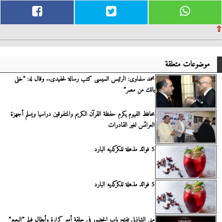
⇧
موضوعات متعلقة
محمد سلماوى: الرئيس السيسى كتب رسالة لحفيدى.. وقال له: ”خلى
بالك من مصر”
محافظ الفيوم يكرم حفظة القرآن الكريم والمتفوقين دراسيا ويسلم أجهزة
العرائس لغير القادرات
5 فوائد مذهلة للكركديه البارد
5 فوائد مذهلة للكركديه البارد
منى الشاذلى تفتح باب الحضور فى حلقة أمير كرارة وأبطال فيلم ”البعبع”