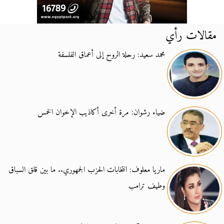
مقالات رأي
محمد سعيد: رحلة الروح إلى أعماق الفلسفة
ضياء رشوان: مرة أخرى أكاذيب الإخوان الخمس
ماريا معلوف: انتخابات الحزب الجمهوري.. ما بين قلق السباق
وطيف ترامب