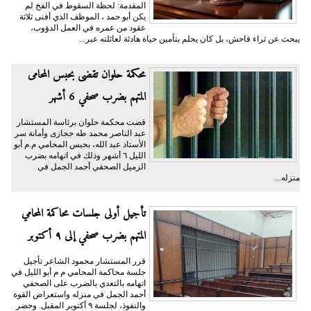
المقدمة: لحظة السقوط في الفخ لم
يكن أبو حمد ، الموظف الذي أفنى ثلاثة
عقود من عمره في العمل الدؤوب،
يبحث عن ثراء فاحش، بل كان يحلم بتأمين حياة هادئة لعائلته عبر...
محكمة حلوان تقضى بحبس المحامى
المتهم بضرب صحفي 6 أشهر
قضت محكمة حلوان برئاسة المستشار
عبد الناصر محمد طه حجازى وأمانة سر
الأستاذ عبد الله، بحبس المحامي م.م أبو
الليل ٦ أشهر وذلك في اتهامه بضرب
الزميل الصحفي أحمد الجمل في
منزله...
تأجيل أولى جلسات محاكمة المحامي
المتهم بضرب صحفي إلى ٩ أكتوبر
قرر المستشار محمود الشاعر تأجيل
جلسة محاكمة المحامي م م أبو الليل في
اتهامه بالتعدي بالضرب على الصحفي
أحمد الجمل في منزله واستعراض القوة
والنفوذ، لجلسة ٩ أكتوبر المقبل. وحضر