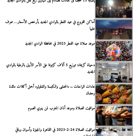
إصابة 13 شخصًا فى حادث تصادم بين سيارتى ربع نقل بالوادى الجديد
أماكن للخروج في عيد الفطر بالوادي الجديد بأرخص الأسعار… تعرف
عليها
موعد صلاة عيد الفطر 2023 في محافظة الوادي الجديد
«حياة كريمة»: توزيع 5 آلاف كرتونة على الأسر الأولى بالرعاية بالوادي
الجديد
عادات الواحات .. «المحشى والكبسة والشلولو» أجمل أكلات مائدة
رمضان
مواقيت الصلاة وموعد أذان المغرب لمن ينوي الصوم
مواقيت الصلاة 24-2-2023 في القاهرة والجيزة وأسوان وباقي