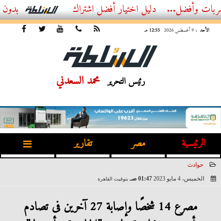
ضل...
أفضل اشتراك IPTV بدون تقطيع 2026 – دليل المشاهد العصري
الأحد
، 9 أغسطس 2026
12:55 مـ
محمد السعدني
رئيس التحرير
الرئيسية
مصر
تقارير
حوادث
الخميس، 4 مايو 2023
01:47 صـ
بتوقيت القاهرة
2023-05-04 01:47:56
مصرع 14 شخصًا وإصابة 27 آخرين فى تصادم