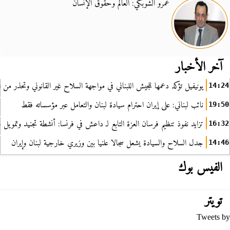
عمرو الشوبكي: العالم وحقوق الإنسان
آخر الأخبار
يونيفيل تؤكد دعمها للجيش اللبناني في مواجهة السلاح غير القانوني وتحذر من ا
14:24
نائب لبناني: على إيران احترام سيادة لبنان والتعامل عبر مؤسساته فقط
19:50
تزايد نفوذ تنظيم فرسان العزة التابع لـ داعش في فرنسا: أنشطة تجنيد وتمويل
16:32
جدل السلاح والسيادة يشعل سجالا علنيا بين وزيري خارجية لبنان وإيران
14:46
الفيس بوك
تويتر
Tweets by