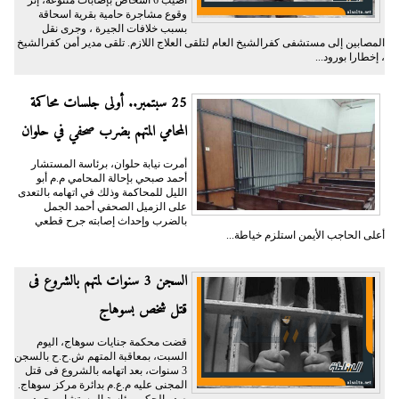
أصيب 6 أشخاص بإصابات متنوعة، إثر
وقوع مشاجرة حامية بقرية اسحاقة
بسبب خلافات الجيرة ، وجرى نقل
المصابين إلى مستشفى كفرالشيخ العام لتلقى العلاج اللازم. تلقى مدير أمن كفرالشيخ
، إخطارا بورود...
25 سبتمبر.. أولى جلسات محاكمة
المحامي المتهم بضرب صحفي في حلوان
أمرت نيابة حلوان، برئاسة المستشار
أحمد صبحي بإحالة المحامي م.م أبو
الليل للمحاكمة وذلك في اتهامه بالتعدى
على الزميل الصحفي أحمد الجمل
بالضرب وإحداث إصابته جرح قطعي
أعلى الحاجب الأيمن استلزم خياطة...
السجن 3 سنوات لمتهم بالشروع فى
قتل شخص بسوهاج
قضت محكمة جنايات سوهاج، اليوم
السبت، بمعاقبة المتهم ش.ح.ح بالسجن
3 سنوات، بعد اتهامه بالشروع فى قتل
المجنى عليه م.ع.م بدائرة مركز سوهاج.