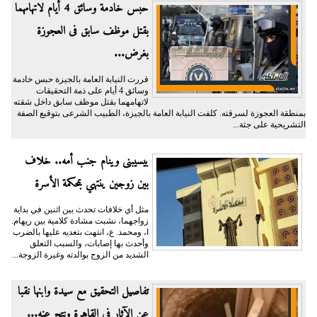
حبس خادمة وسائق 4 أيام لاتهامهما
بقتل موظف سابق فى العجوزة
بغرض...
قررت النيابة العامة بالجيزة حبس خادمة
وسائق 4 أيام على ذمة التحقيقات
لاتهامهما بقتل موظف سابق داخل شقته
بمنطقة العجوزة لسرقته. كلفت النيابة العامة بالجيزة، الطبيب الشرعى بتوقيع الصفة
التشريحية على جثة...
بيسيبنى وينام جنب أمه.. خلاف
بين زوجين ينتهي بمحكمة الأسرة
مثل أي خلافات تحدث بين اثنين في بداية
زواجهما، نشبت مشادة كلامية بين ريهام.
ا، ومحمد. ع، انتهت بتعديه عليها بالضرب
وأحدث بها إصابات، والسبب التعلق
الشديد من الزوج بوالدته وغيرة الزوجة...
تفاصيل التحقيق مع سيدة وابنها نقبا
عن الآثار فى القاهرة ونتج عنه...