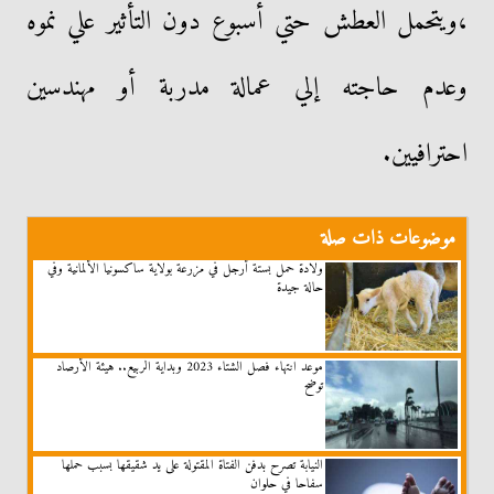
،ويتحمل العطش حتي أسبوع دون التأثير علي نموه
وعدم حاجته إلي عمالة مدربة أو مهندسين
احترافيين.
موضوعات ذات صلة
ولادة حمل بستة أرجل في مزرعة بولاية ساكسونيا الألمانية وفي
حالة جيدة
موعد انتهاء فصل الشتاء 2023 وبداية الربيع.. هيئة الأرصاد
توضح
النيابة تصرح بدفن الفتاة المقتولة على يد شقيقها بسبب حملها
سفاحا في حلوان