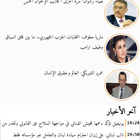
ضياء رشوان: مرة أخرى أكاذيب الإخوان الخمس
ماريا معلوف: انتخابات الحزب الجمهوري.. ما بين قلق السباق
وطيف ترامب
عمرو الشوبكي: العالم وحقوق الإنسان
آخر الأخبار
يونيفيل تؤكد دعمها للجيش اللبناني في مواجهة السلاح غير القانوني وتحذر من ا
14:24
نائب لبناني: على إيران احترام سيادة لبنان والتعامل عبر مؤسساته فقط
19:50