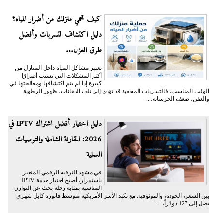
كيف تحمي منزلك من أضرار المياه؟
دليل اكتشاف التسربات وأفضل
طرق العزل...
تعتبر مشاكل المياه داخل المنازل من
أكثر المشكلات التي تسبب أضرارًا
كبيرة إذا لم يتم اكتشافها ومعالجتها في
الوقت المناسب، فالتسربات المخفية قد تؤدي إلى تلف الدهانات، ظهور الرطوبة
والعفن، ضعف الخرسانة،...
دليل اختيار أفضل اشتراك IPTV في
2026: المقارنة الشاملة والتوصيات
العملية
في مشهد الترفيه الرقمي المتغير
باستمرار، أصبح اختيار خدمة IPTV
المناسبة بمثابة رحلة بحث عن التوازن
بين السعر، الجودة، والموثوقية. مع تكبد الأسر الأمريكية متوسط فاتورة كابل شهري
يصل إلى 127 دولاراً،...