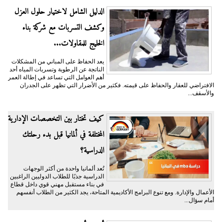
الدليل الشامل لاختيار حلول العزل
وكشف التسربات مع شركة بناء
الخليج للمقاولات...
يعد الحفاظ على المباني من المشكلات
الناتجة عن الرطوبة وتسربات المياه أحد
أهم العوامل التي تساعد في إطالة العمر
الافتراضي للعقار والحفاظ على قيمته. فكثير من الأضرار التي تظهر على الجدران
والأسقف...
كيف تختار بين التخصصات الإدارية
المختلفة في ألمانيا قبل بدء رحلتك
الدراسية؟
تُعد ألمانيا واحدة من أكثر الوجهات
الدراسية جذبًا للطلاب الدوليين الراغبين
في بناء مستقبل مهني قوي داخل قطاع
الأعمال والإدارة. ومع تنوع البرامج الأكاديمية المتاحة، يجد الكثير من الطلاب أنفسهم
أمام سؤال...