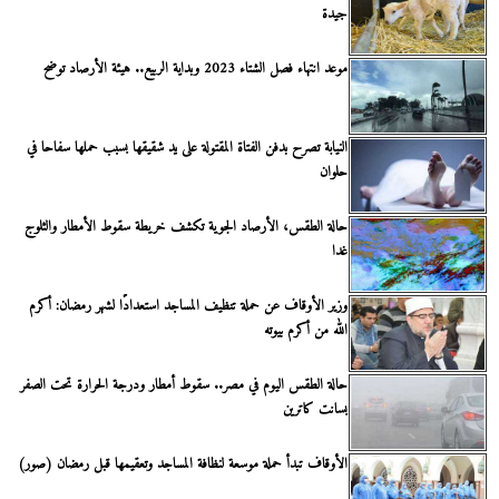
جيدة
موعد انتهاء فصل الشتاء 2023 وبداية الربيع.. هيئة الأرصاد توضح
النيابة تصرح بدفن الفتاة المقتولة على يد شقيقها بسبب حملها سفاحا في
حلوان
حالة الطقس، الأرصاد الجوية تكشف خريطة سقوط الأمطار والثلوج
غدا
وزير الأوقاف عن حملة تنظيف المساجد استعدادًا لشهر رمضان: أكرم
الله من أكرم بيوته
حالة الطقس اليوم في مصر.. سقوط أمطار ودرجة الحرارة تحت الصفر
بسانت كاترين
الأوقاف تبدأ حملة موسعة لنظافة المساجد وتعقيمها قبل رمضان (صور)