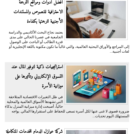
أفضل أدوات ومواقع الترجمة
الاحترافية للنصوص والمستندات
الأجنبية لترجمتها بكفاءة
يعتمد نجاح البحث الأكاديمي والدراسة
الجامعية في عصرنا الحالي على مدى
قدرة الطالب أو الباحث على الوصول
إلى المراجع والأوراق البحثية العالمية، والتي غالباً ما تكون مكتوبة باللغة الإنجليزية أو
لغات أجنبية...
​استراتيجيات ذكية لتوفير المال عند
التسوق الإلكتروني وتأثيرها على
ميزانية الأسرة
​في ظل التغيرات الاقتصادية المتلاحقة
التي تشهدها الأسواق العالمية والمحلية
حالياً، أصبحت إدارة ميزانية المنزل بذكاء
ضرورة قصوى لا غنى عنها لكل أسرة تسعى للحفاظ على استقرارها المالي. يواجه
المستهلك اليوم تحديات...
شركة عوازل الدمام للخدمات المتكاملة