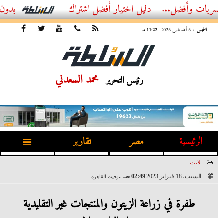
ل...
أفضل اشتراك IPTV بدون تقطيع 2026 – دليل المشاهد العصري
الخميس
، 6 أغسطس 2026
11:22 مـ
محمد السعدني
رئيس التحرير
الرئيسية
مصر
تقارير
لايت
السبت، 18 فبراير 2023
02:49 صـ
بتوقيت القاهرة
2023-02-18 02:49:15
طفرة في زراعة الزيتون والمنتجات غير التقليدية