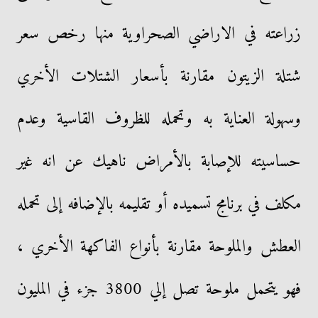
زراعته في الاراضي الصحراوية منها رخص سعر
شتلة الزيتون مقارنة بأسعار الشتلات الأخري
وسهولة العناية به وتحمله للظروف القاسية وعدم
حساسيته للإصابة بالأمراض ناهيك عن انه غير
مكلف في برنامج تسميده أو تقليمه بالإضافه إلى تحمله
العطش والملوحة مقارنة بأنواع الفاكهة الأخري ،
فهو يتحمل ملوحة تصل إلي 3800 جزء في المليون