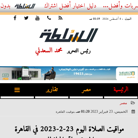
ل...
أفضل اشتراك IPTV بدون تقطيع 2026 – دليل المشاهد العصري
السبت
، 8 أغسطس 2026
01:19 صـ
محمد السعدني
رئيس التحرير
الرئيسية
مصر
تقارير
مصر
الخميس، 23 فبراير 2023
01:20 صـ
بتوقيت القاهرة
2023-02-23 01:20:48
مواقيت الصلاة اليوم 23-2-2023 في القاهرة