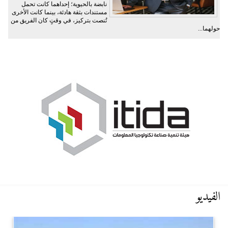
نابضة بالحيوية؛ إحداهما كانت تحمل
مستندات بثقة هادئة، بينما كانت الأخرى
تُنصت بتركيز، في وقتٍ كان الفريق من
حولهما...
الفيديو