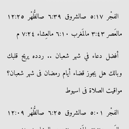
الفجْر ٥:١٧ صالشروق ٦:٣٩ صالظُّهْر ١٢:٢٥
مالعَصر ٣:٤٣ مالمَغرب ٦:١٠ مالعِشاء ٧:٢٤ م
أفضل دعاء في شهر شعبان .. ردده يريح قلبك
وبالك هل يجوز قضاء أيام رمضان فى شهر شعبان؟
مواقيت الصلاة فى اسيوط
الفجْر ٥:٠١ صالشروق ٦:٢٥ صالظُّهْر ١٢:٠٩