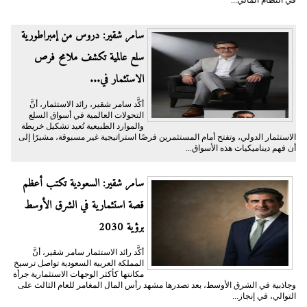
سامر شقير: دروس من إمبراطورية
سلع عالمية تكشف ملامح فرص
الاستثمار في...
أكَّد سامر شقير، رائد الاستثمار، أنَّ
التحولات العالمية في أسواق السلع
والموارد الطبيعية تُعيد تشكيل خريطة
الاستثمار الدولي، وتفتح أمام المستثمرين فرصًا استراتيجية غير مسبوقة، مشيرًا إلى
أن فهم ديناميكيات هذه الأسواق...
سامر شقير: السعودية تكتب أعظم
قصة استثمارية في الشرق الأوسط
برؤية 2030
أكَّد رائد الاستثمار سامر شقير، أنَّ
المملكة العربية السعودية تواصل ترسيخ
مكانتها كأكثر الوجهات الاستثمارية جرأة
وجاذبية في الشرق الأوسط، بعد تصدرها مشهد رأس المال المغامر للعام الثالث على
التوالي، في إنجاز...