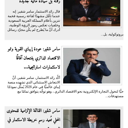
رقمنة بل سيادة مالية جديدة
قال رائد الاستثمار سامر شقير: إنه
عندما تأمَّل مشهدًا لقاعة رسمية فخمة
تتزين بأعلام المملكة العربية السعودية
وخلفيات تعكس رموز الرؤية الوطنية،
أدرك أنَّ ما يُطرح لم يكُن مجرَّد رسائل
بروتوكولية، بل...
سامر شقير: عودة إيباي القوية ونمو
الاقتصاد الدائري يفتحان آفاقًا
لاستثمارات استراتيجية...
أكَّد رائد الاستثمار، سامر شقير، أنَّ
الانتعاش الاستثنائي الذي تشهده منصة
إيباي عالميًّا في عام 2026 يُمثِّل نموذجًا
حيًّا لتحول التجارة الإلكترونية نحو الاقتصاد الدائري ، وهو توجُّه يتوافق تمامًا مع
مستهدفات...
سامر شقير: القائمة الإلزامية للمحتوى
المحلي تُعيد رسم خريطة الاستثمار في