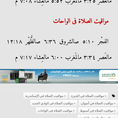
مالعَصر ٣:٢٥ مالمَغرب ٥:٥٢ مالعِشاء ٧:٠٨ م
مواقيت الصلاة فى الواحات
الفجْر ٥:١٠ صالشروق ٦:٣٦ صالظُّهْر ١٢:١٨
مالعَصر ٣:٣٤ مالمَغرب ٦:٠٠ مالعِشاء ٧:١٧ م
مواقيت الصلاة في الجيزة
مواقيت الصلاة في الإسكندرية
مواقيت الصلاة في أسوان
مواقيت الصلاة فى الوادي الجديد
مواقيت الصلاة في أسيوط
مواقيت الصلاة فى الواحات