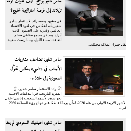
سامر شقير يوضِّح كيف تحوَّلت أزمة
تايلاند إلى فرصة استراتيجية للخليج؟
في مشهد وصفه رائد الاستثمار سامر
شقير بأنه انعكاس حي لقوة الاقتصاد
العالمي وقدرته على الصمود، كانت
أبراج ومداخن مجمع صناعي ضخم
أضاءت سماء الليل، بينما رست سفينة
نقل حمراء عملاقة محمّلة...
سامر شقير: تضاعف مشتريات
الأجانب في «تاسي» يعكس تحوُّل
السعودية إلى ملاذ...
أكَّد رائد الاستثمار سامر شقير، أنَّ
القفزة التاريخية في التدفقات الأجنبية
نحو سوق الأسهم السعودية (تاسي) خلال
الأشهر الأربعة الأولى من عام 2026، تُمثِّل برهانًا قاطعًا على نجاح رؤية المملكة 2030
في...
سامر شقير: الفينتيك السعودي لم يعد