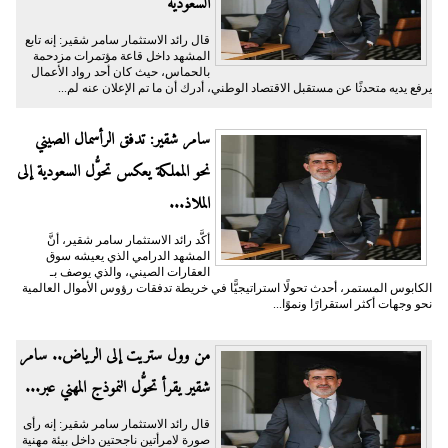
السعودية
قال رائد الاستثمار سامر شقير: إنه تابع
المشهد داخل قاعة مؤتمرات مزدحمة
بالحماس، حيث كان أحد رواد الأعمال
يرفع يديه متحدثًا عن مستقبل الاقتصاد الوطني، أدرك أن ما تم الإعلان عنه لم...
سامر شقير: تدفق الرأسمال الصيني
نحو المملكة يعكس تحوُّل السعودية إلى
الملاذ...
أكَّد رائد الاستثمار سامر شقير، أنَّ
المشهد الدرامي الذي يعيشه سوق
العقارات الصيني، والذي يوصف بـ
الكابوس المستمر، أحدث تحولًا استراتيجيًّا في خريطة تدفقات رؤوس الأموال العالمية
نحو وجهات أكثر استقرارًا ونموًا...
من وول ستريت إلى الرياض.. سامر
شقير يقرأ تحوُّل النموذج المهني عبر...
قال رائد الاستثمار سامر شقير: إنه رأى
صورة لامرأتين ناجحتين داخل بيئة مهنية