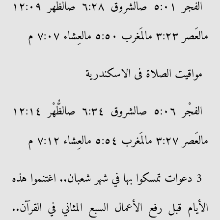
الفجْر ٥:٠١ صالشروق ٦:٢٨ صالظُّهْر ١٢:٠٩
مالعَصر ٣:٢٣ مالمَغرب ٥:٥٠ مالعِشاء ٧:٠٧ م
مواقيت الصلاة فى الاسكندرية
الفجْر ٥:٠٦ صالشروق ٦:٣٤ صالظُّهْر ١٢:١٤
مالعَصر ٣:٢٧ مالمَغرب ٥:٥٤ مالعِشاء ٧:١٢ م
3 دعوات تمسكوا بها في شهر شعبان.. اغتنموا هذه
الأيام قبل رفع الأعمال السبع المثاني في القرآن..