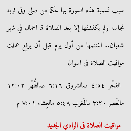
سبب تسمية هذه السورة بها حكم من صلى وفى ثوبه
نجاسه ولم يكتشفها إلا بعد الصلاة 5 أعمال في شهر
شعبان.. اغتنمها من أول يوم قبل أن يرفع عملك
مواقيت الصلاة فى اسوان
الفجْر ٤:٥٤ صالشروق ٦:١٦ صالظُّهْر ١٢:٠٢
مالعَصر ٣:٢٠ مالمَغرب ٥:٤٨ مالعِشاء ٧:٠١ م
مواقيت الصلاة فى الوادي الجديد