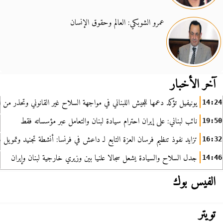
عمرو الشوبكي: العالم وحقوق الإنسان
آخر الأخبار
يونيفيل تؤكد دعمها للجيش اللبناني في مواجهة السلاح غير القانوني وتحذر من ا
14:24
نائب لبناني: على إيران احترام سيادة لبنان والتعامل عبر مؤسساته فقط
19:50
تزايد نفوذ تنظيم فرسان العزة التابع لـ داعش في فرنسا: أنشطة تجنيد وتمويل
16:32
جدل السلاح والسيادة يشعل سجالا علنيا بين وزيري خارجية لبنان وإيران
14:46
الفيس بوك
تويتر