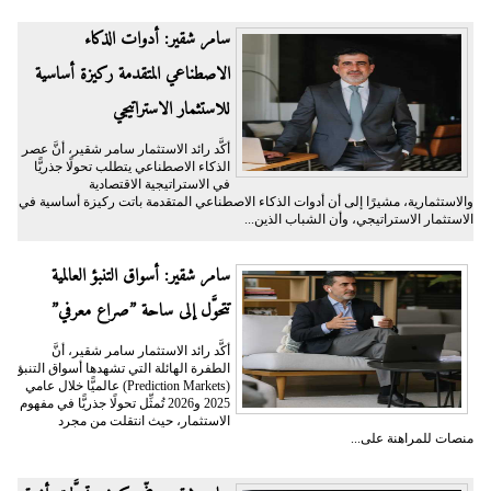
سامر شقير: أدوات الذكاء
الاصطناعي المتقدمة ركيزة أساسية
للاستثمار الاستراتيجي
أكَّد رائد الاستثمار سامر شقير، أنَّ عصر
الذكاء الاصطناعي يتطلب تحولًا جذريًّا
في الاستراتيجية الاقتصادية
والاستثمارية، مشيرًا إلى أن أدوات الذكاء الاصطناعي المتقدمة باتت ركيزة أساسية في
الاستثمار الاستراتيجي، وأن الشباب الذين...
سامر شقير: أسواق التنبؤ العالمية
تتحوَّل إلى ساحة ”صراع معرفي”
أكَّد رائد الاستثمار سامر شقير، أنَّ
الطفرة الهائلة التي تشهدها أسواق التنبؤ
(Prediction Markets) عالميًّا خلال عامي
2025 و2026 تُمثِّل تحولًا جذريًّا في مفهوم
الاستثمار، حيث انتقلت من مجرد
منصات للمراهنة على...