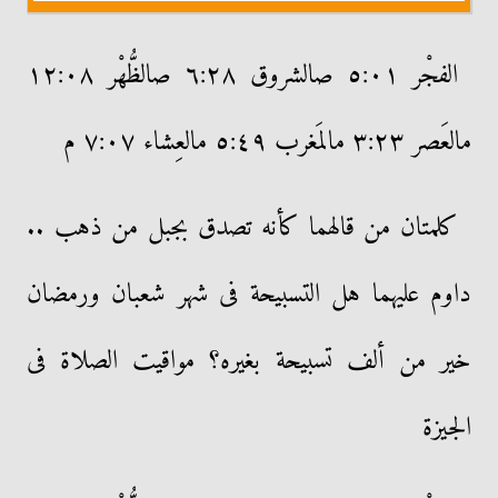
الفجْر ٥:٠١ صالشروق ٦:٢٨ صالظُّهْر ١٢:٠٨
مالعَصر ٣:٢٣ مالمَغرب ٥:٤٩ مالعِشاء ٧:٠٧ م
كلمتان من قالهما كأنه تصدق بجبل من ذهب ..
داوم عليهما هل التسبيحة فى شهر شعبان ورمضان
خير من ألف تسبيحة بغيره؟
مواقيت الصلاة فى
الجيزة