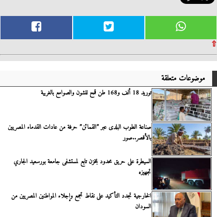
⇧
موضوعات متعلقة
توريد 18 ألف و168 طن قمح للشون والصوامع بالغربية
صناعة الطوب البلدى عبر ”القمائن” حرفة من عادات القدماء المصريين
بالأقصر..صور
السيطرة على حريق محدود بمخزن تابع لمستشفى جامعة بورسعيد الجاري
تجهيزه
الخارجية تجدد التأكيد على نقاط تجمع وإجلاء المواطنين المصريين من
السودان