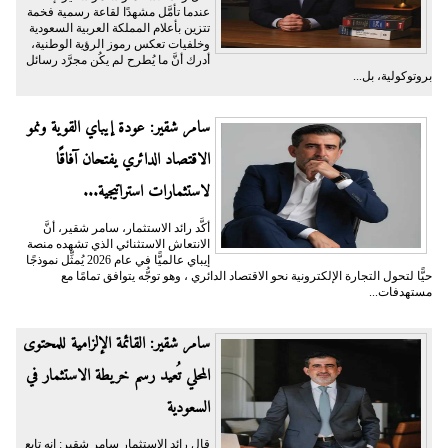
عندما تأمَّل مشهدًا لقاعة رسمية فخمة
تتزين بأعلام المملكة العربية السعودية
وخلفيات تعكس رموز الرؤية الوطنية،
أدرك أنَّ ما يُطرح لم يكُن مجرَّد رسائل
بروتوكولية، بل...
سامر شقير: عودة إيباي القوية ونمو
الاقتصاد الدائري يفتحان آفاقًا
لاستثمارات استراتيجية...
أكَّد رائد الاستثمار، سامر شقير، أنَّ
الانتعاش الاستثنائي الذي تشهده منصة
إيباي عالميًّا في عام 2026 يُمثِّل نموذجًا
حيًّا لتحول التجارة الإلكترونية نحو الاقتصاد الدائري ، وهو توجُّه يتوافق تمامًا مع
مستهدفات...
سامر شقير: القائمة الإلزامية للمحتوى
المحلي تُعيد رسم خريطة الاستثمار في
السعودية
قال رائد الاستثمار سامر شقير: إنه تابع