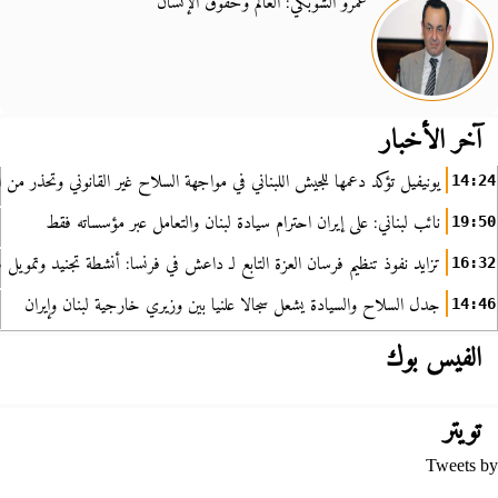
عمرو الشوبكي: العالم وحقوق الإنسان
آخر الأخبار
يونيفيل تؤكد دعمها للجيش اللبناني في مواجهة السلاح غير القانوني وتحذر من ا
14:24
نائب لبناني: على إيران احترام سيادة لبنان والتعامل عبر مؤسساته فقط
19:50
تزايد نفوذ تنظيم فرسان العزة التابع لـ داعش في فرنسا: أنشطة تجنيد وتمويل
16:32
جدل السلاح والسيادة يشعل سجالا علنيا بين وزيري خارجية لبنان وإيران
14:46
الفيس بوك
تويتر
Tweets by