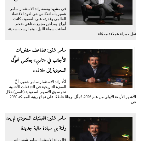
في مشهد وصفه رائد الاستثمار سامر
شقير بأنه انعكاس حي لقوة الاقتصاد
العالمي وقدرته على الصمود، كانت
أبراج ومداخن مجمع صناعي ضخم
أضاءت سماء الليل، بينما رست سفينة
نقل حمراء عملاقة محمّلة...
سامر شقير: تضاعف مشتريات
الأجانب في «تاسي» يعكس تحوُّل
السعودية إلى ملاذ...
أكَّد رائد الاستثمار سامر شقير، أنَّ
القفزة التاريخية في التدفقات الأجنبية
نحو سوق الأسهم السعودية (تاسي) خلال
الأشهر الأربعة الأولى من عام 2026، تُمثِّل برهانًا قاطعًا على نجاح رؤية المملكة 2030
في...
سامر شقير: الفينتيك السعودي لم يعد
رقمنة بل سيادة مالية جديدة
قال رائد الاستثمار سامر شقير: إنه