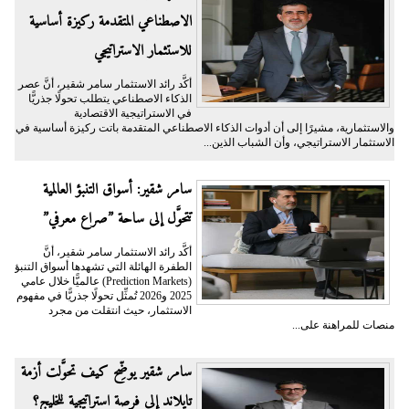
الاصطناعي المتقدمة ركيزة أساسية
للاستثمار الاستراتيجي
أكَّد رائد الاستثمار سامر شقير، أنَّ عصر
الذكاء الاصطناعي يتطلب تحولًا جذريًّا
في الاستراتيجية الاقتصادية
والاستثمارية، مشيرًا إلى أن أدوات الذكاء الاصطناعي المتقدمة باتت ركيزة أساسية في
الاستثمار الاستراتيجي، وأن الشباب الذين...
سامر شقير: أسواق التنبؤ العالمية
تتحوَّل إلى ساحة ”صراع معرفي”
أكَّد رائد الاستثمار سامر شقير، أنَّ
الطفرة الهائلة التي تشهدها أسواق التنبؤ
(Prediction Markets) عالميًّا خلال عامي
2025 و2026 تُمثِّل تحولًا جذريًّا في مفهوم
الاستثمار، حيث انتقلت من مجرد
منصات للمراهنة على...
سامر شقير يوضِّح كيف تحوَّلت أزمة
تايلاند إلى فرصة استراتيجية للخليج؟