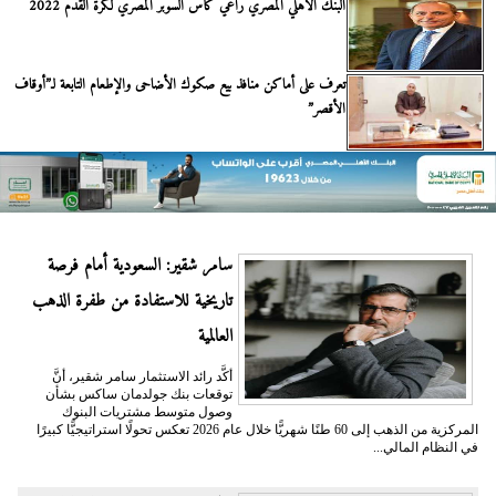
البنك الأهلي المصري راعي كأس السوبر المصري لكرة القدم 2022 ​
تعرف على أماكن منافذ بيع صكوك الأضاحى والإطعام التابعة لـ”أوقاف
الأقصر”
سامر شقير: السعودية أمام فرصة
تاريخية للاستفادة من طفرة الذهب
العالمية
أكَّد رائد الاستثمار سامر شقير، أنَّ
توقعات بنك جولدمان ساكس بشأن
وصول متوسط مشتريات البنوك
المركزية من الذهب إلى 60 طنًا شهريًّا خلال عام 2026 تعكس تحولًا استراتيجيًّا كبيرًا
في النظام المالي...