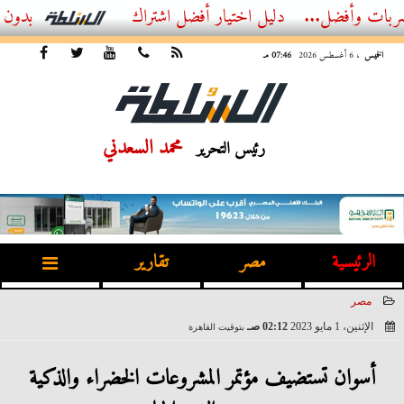
ل...
أفضل اشتراك IPTV بدون تقطيع 2026 – دليل المشاهد العصري
الخميس
، 6 أغسطس 2026
07:46 مـ
محمد السعدني
رئيس التحرير
الرئيسية
مصر
تقارير
مصر
الإثنين، 1 مايو 2023
02:12 صـ
بتوقيت القاهرة
2023-05-01 02:12:21
أسوان تستضيف مؤتمر المشروعات الخضراء والذكية