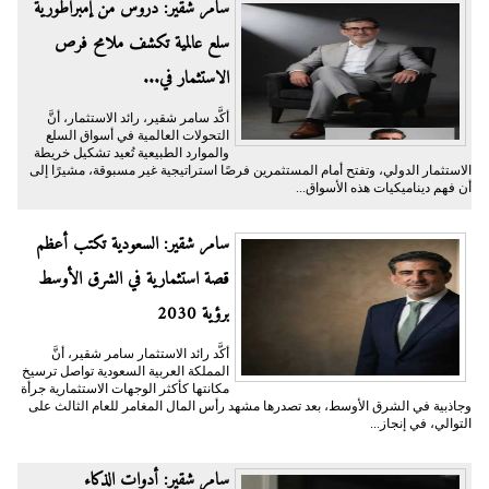
سامر شقير: دروس من إمبراطورية
سلع عالمية تكشف ملامح فرص
الاستثمار في...
أكَّد سامر شقير، رائد الاستثمار، أنَّ
التحولات العالمية في أسواق السلع
والموارد الطبيعية تُعيد تشكيل خريطة
الاستثمار الدولي، وتفتح أمام المستثمرين فرصًا استراتيجية غير مسبوقة، مشيرًا إلى
أن فهم ديناميكيات هذه الأسواق...
سامر شقير: السعودية تكتب أعظم
قصة استثمارية في الشرق الأوسط
برؤية 2030
أكَّد رائد الاستثمار سامر شقير، أنَّ
المملكة العربية السعودية تواصل ترسيخ
مكانتها كأكثر الوجهات الاستثمارية جرأة
وجاذبية في الشرق الأوسط، بعد تصدرها مشهد رأس المال المغامر للعام الثالث على
التوالي، في إنجاز...
سامر شقير: أدوات الذكاء