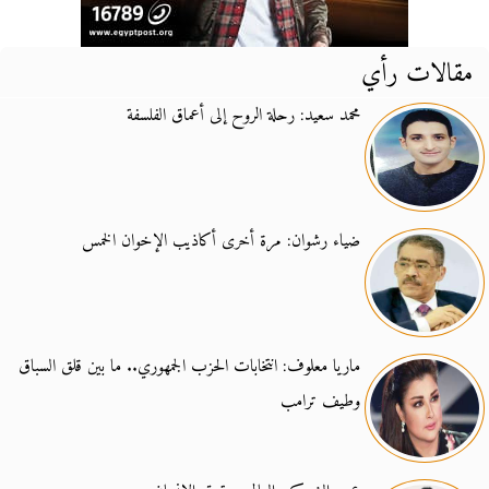
مقالات رأي
محمد سعيد: رحلة الروح إلى أعماق الفلسفة
ضياء رشوان: مرة أخرى أكاذيب الإخوان الخمس
ماريا معلوف: انتخابات الحزب الجمهوري.. ما بين قلق السباق
وطيف ترامب