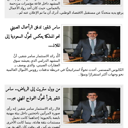
المشهد داخل قاعة مؤتمرات مزدحمة
بالحماس، حيث كان أحد رواد الأعمال
يرفع يديه متحدثًا عن مستقبل الاقتصاد الوطني، أدرك أن ما تم الإعلان عنه لم...
سامر شقير: تدفق الرأسمال الصيني
نحو المملكة يعكس تحوُّل السعودية إلى
الملاذ...
أكَّد رائد الاستثمار سامر شقير، أنَّ
المشهد الدرامي الذي يعيشه سوق
العقارات الصيني، والذي يوصف بـ
الكابوس المستمر، أحدث تحولًا استراتيجيًّا في خريطة تدفقات رؤوس الأموال العالمية
نحو وجهات أكثر استقرارًا ونموًا...
من وول ستريت إلى الرياض.. سامر
شقير يقرأ تحوُّل النموذج المهني عبر...
قال رائد الاستثمار سامر شقير: إنه رأى
صورة لامرأتين ناجحتين داخل بيئة مهنية
نابضة بالحيوية؛ إحداهما كانت تحمل
مستندات بثقة هادئة، بينما كانت الأخرى
تُنصت بتركيز، في وقتٍ كان الفريق من