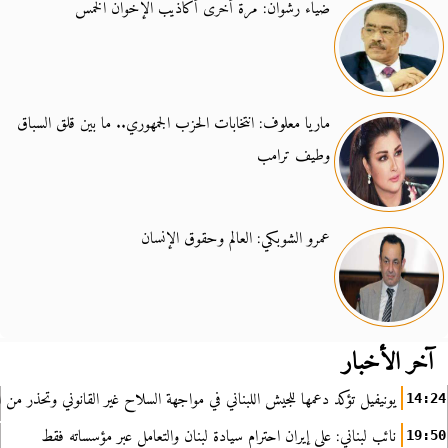
ضياء رشوان: مرة أخرى أكاذيب الإخوان الخمس
ماريا معلوف: انتخابات الحزب الجمهوري.. ما بين قلق السباق
وطيف ترامب
عمرو الشوبكي: العالم وحقوق الإنسان
آخر الأخبار
يونيفيل تؤكد دعمها للجيش اللبناني في مواجهة السلاح غير القانوني وتحذر من ا
14:24
نائب لبناني: على إيران احترام سيادة لبنان والتعامل عبر مؤسساته فقط
19:50