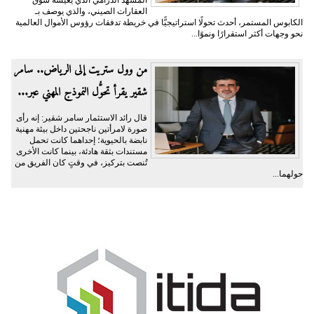
المشهد الدرامي الذي يعيشه سوق
العقارات الصيني، والذي يوصف بـ
الكابوس المستمر، أحدث تحولًا استراتيجيًّا في خريطة تدفقات رؤوس الأموال العالمية
نحو وجهات أكثر استقرارًا ونموًا...
من وول ستريت إلى الرياض.. سامر
شقير يقرأ تحوُّل النموذج المهني عبر...
قال رائد الاستثمار سامر شقير: إنه رأى
صورة لامرأتين ناجحتين داخل بيئة مهنية
نابضة بالحيوية؛ إحداهما كانت تحمل
مستندات بثقة هادئة، بينما كانت الأخرى
تُنصت بتركيز، في وقتٍ كان الفريق من
حولهما...