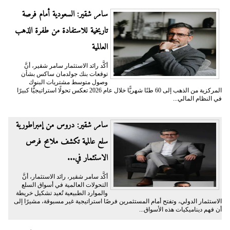
سامر شقير: السعودية أمام فرصة
تاريخية للاستفادة من طفرة الذهب
العالمية
أكَّد رائد الاستثمار سامر شقير، أنَّ
توقعات بنك جولدمان ساكس بشأن
وصول متوسط مشتريات البنوك
المركزية من الذهب إلى 60 طنًا شهريًّا خلال عام 2026 تعكس تحولًا استراتيجيًّا كبيرًا
في النظام المالي...
سامر شقير: دروس من إمبراطورية
سلع عالمية تكشف ملامح فرص
الاستثمار في...
أكَّد سامر شقير، رائد الاستثمار، أنَّ
التحولات العالمية في أسواق السلع
والموارد الطبيعية تُعيد تشكيل خريطة
الاستثمار الدولي، وتفتح أمام المستثمرين فرصًا استراتيجية غير مسبوقة، مشيرًا إلى
أن فهم ديناميكيات هذه الأسواق...