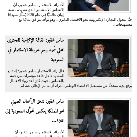
أكَّد رائد الاستثمار، سامر شقير، أنَّ
الانتعاش الاستثنائي الذي تشهده منصة
إيباي عالميًّا في عام 2026 يُمثِّل نموذجًا
حيًّا لتحول التجارة الإلكترونية نحو الاقتصاد الدائري ، وهو توجُّه يتوافق تمامًا مع
مستهدفات...
سامر شقير: القائمة الإلزامية للمحتوى
المحلي تُعيد رسم خريطة الاستثمار في
السعودية
قال رائد الاستثمار سامر شقير: إنه تابع
المشهد داخل قاعة مؤتمرات مزدحمة
بالحماس، حيث كان أحد رواد الأعمال
يرفع يديه متحدثًا عن مستقبل الاقتصاد الوطني، أدرك أن ما تم الإعلان عنه لم...
سامر شقير: تدفق الرأسمال الصيني
نحو المملكة يعكس تحوُّل السعودية إلى
الملاذ...
أكَّد رائد الاستثمار سامر شقير، أنَّ