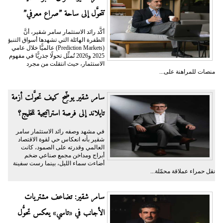
تتحوَّل إلى ساحة ”صراع معرفي”
أكَّد رائد الاستثمار سامر شقير، أنَّ
الطفرة الهائلة التي تشهدها أسواق التنبؤ
(Prediction Markets) عالميًّا خلال عامي
2025 و2026 تُمثِّل تحولًا جذريًّا في مفهوم
الاستثمار، حيث انتقلت من مجرد
منصات للمراهنة على...
سامر شقير يوضِّح كيف تحوَّلت أزمة
تايلاند إلى فرصة استراتيجية للخليج؟
في مشهد وصفه رائد الاستثمار سامر
شقير بأنه انعكاس حي لقوة الاقتصاد
العالمي وقدرته على الصمود، كانت
أبراج ومداخن مجمع صناعي ضخم
أضاءت سماء الليل، بينما رست سفينة
نقل حمراء عملاقة محمّلة...
سامر شقير: تضاعف مشتريات
الأجانب في «تاسي» يعكس تحوُّل