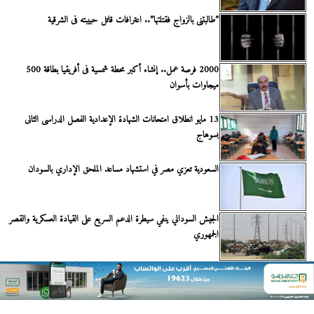
”طالبتنى بالزواج فقتلتها”.. اعترافات قاتل حبيبته فى الشرقية
2000 فرصة عمل.. إنشاء أكبر محطة شمسية فى أفريقيا بطاقة 500
ميجاوات بأسوان
13 مايو انطلاق امتحانات الشهادة الإعدادية الفصل الدراسى الثانى
بسوهاج
السعودية تعزي مصر في استشهاد مساعد الملحق الإداري بالسودان
الجيش السوداني ينفي سيطرة الدعم السريع على القيادة العسكرية والقصر
الجمهوري