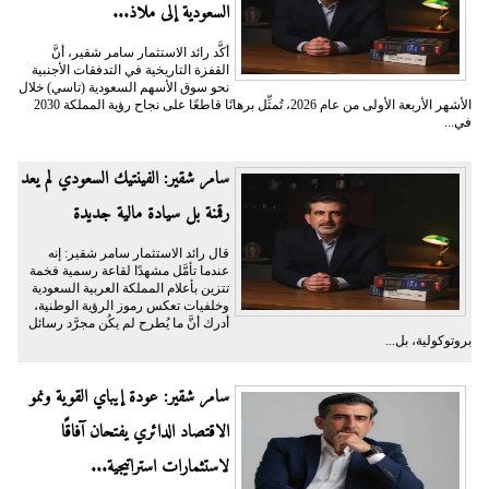
السعودية إلى ملاذ...
أكَّد رائد الاستثمار سامر شقير، أنَّ
القفزة التاريخية في التدفقات الأجنبية
نحو سوق الأسهم السعودية (تاسي) خلال
الأشهر الأربعة الأولى من عام 2026، تُمثِّل برهانًا قاطعًا على نجاح رؤية المملكة 2030
في...
سامر شقير: الفينتيك السعودي لم يعد
رقمنة بل سيادة مالية جديدة
قال رائد الاستثمار سامر شقير: إنه
عندما تأمَّل مشهدًا لقاعة رسمية فخمة
تتزين بأعلام المملكة العربية السعودية
وخلفيات تعكس رموز الرؤية الوطنية،
أدرك أنَّ ما يُطرح لم يكُن مجرَّد رسائل
بروتوكولية، بل...
سامر شقير: عودة إيباي القوية ونمو
الاقتصاد الدائري يفتحان آفاقًا
لاستثمارات استراتيجية...