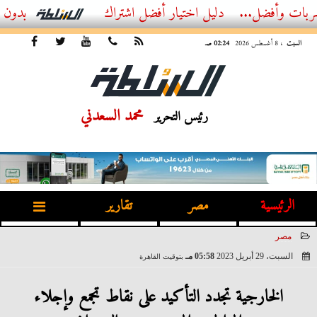
فضل...
أفضل اشتراك IPTV بدون تقطيع 2026 – دليل المشاهد العصري
السبت
، 8 أغسطس 2026
02:24 صـ
محمد السعدني
رئيس التحرير
الرئيسية
مصر
تقارير
مصر
السبت، 29 أبريل 2023
05:58 مـ
بتوقيت القاهرة
2023-04-29 17:58:38
الخارجية تجدد التأكيد على نقاط تجمع وإجلاء