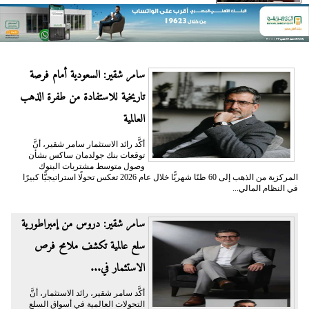
سامر شقير: السعودية أمام فرصة
تاريخية للاستفادة من طفرة الذهب
العالمية
أكَّد رائد الاستثمار سامر شقير، أنَّ
توقعات بنك جولدمان ساكس بشأن
وصول متوسط مشتريات البنوك
المركزية من الذهب إلى 60 طنًا شهريًّا خلال عام 2026 تعكس تحولًا استراتيجيًّا كبيرًا
في النظام المالي...
سامر شقير: دروس من إمبراطورية
سلع عالمية تكشف ملامح فرص
الاستثمار في...
أكَّد سامر شقير، رائد الاستثمار، أنَّ
التحولات العالمية في أسواق السلع