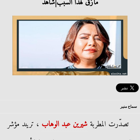
مأزق لهذا السبب|شاهد
سماح منير
تصدّرت المطربة
شيرين عبد الوهاب
، تريند مؤشر