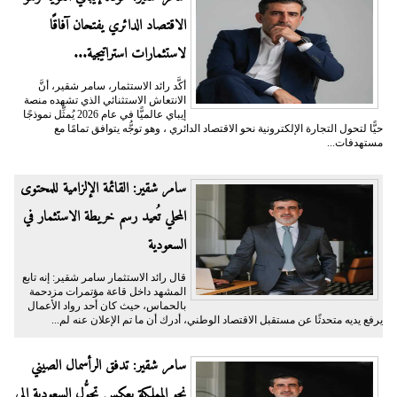
الاقتصاد الدائري يفتحان آفاقًا
لاستثمارات استراتيجية...
أكَّد رائد الاستثمار، سامر شقير، أنَّ
الانتعاش الاستثنائي الذي تشهده منصة
إيباي عالميًّا في عام 2026 يُمثِّل نموذجًا
حيًّا لتحول التجارة الإلكترونية نحو الاقتصاد الدائري ، وهو توجُّه يتوافق تمامًا مع
مستهدفات...
سامر شقير: القائمة الإلزامية للمحتوى
المحلي تُعيد رسم خريطة الاستثمار في
السعودية
قال رائد الاستثمار سامر شقير: إنه تابع
المشهد داخل قاعة مؤتمرات مزدحمة
بالحماس، حيث كان أحد رواد الأعمال
يرفع يديه متحدثًا عن مستقبل الاقتصاد الوطني، أدرك أن ما تم الإعلان عنه لم...
سامر شقير: تدفق الرأسمال الصيني
نحو المملكة يعكس تحوُّل السعودية إلى