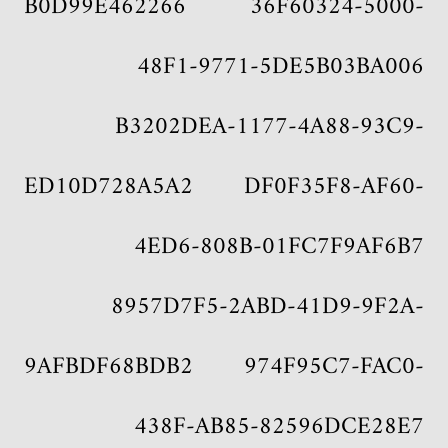
B0D99E462266 36F60324-5000-
48F1-9771-5DE5B03BA006
B3202DEA-1177-4A88-93C9-
ED10D728A5A2 DF0F35F8-AF60-
4ED6-808B-01FC7F9AF6B7
8957D7F5-2ABD-41D9-9F2A-
9AFBDF68BDB2 974F95C7-FAC0-
438F-AB85-82596DCE28E7