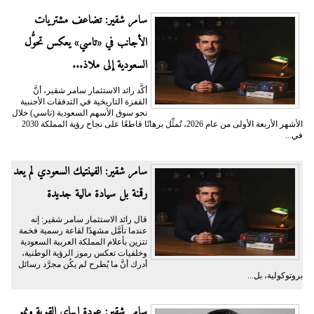
سامر شقير: تضاعف مشتريات
الأجانب في «تاسي» يعكس تحوُّل
السعودية إلى ملاذ...
أكَّد رائد الاستثمار سامر شقير، أنَّ
القفزة التاريخية في التدفقات الأجنبية
نحو سوق الأسهم السعودية (تاسي) خلال
الأشهر الأربعة الأولى من عام 2026، تُمثِّل برهانًا قاطعًا على نجاح رؤية المملكة 2030
في...
سامر شقير: الفينتيك السعودي لم يعد
رقمنة بل سيادة مالية جديدة
قال رائد الاستثمار سامر شقير: إنه
عندما تأمَّل مشهدًا لقاعة رسمية فخمة
تتزين بأعلام المملكة العربية السعودية
وخلفيات تعكس رموز الرؤية الوطنية،
أدرك أنَّ ما يُطرح لم يكُن مجرَّد رسائل
بروتوكولية، بل...
سامر شقير: عودة إيباي القوية ونمو