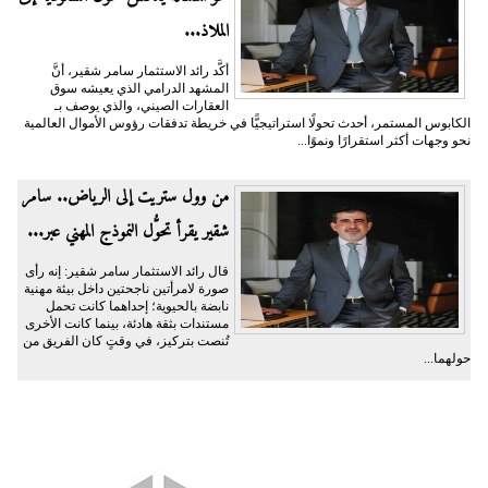
الملاذ...
أكَّد رائد الاستثمار سامر شقير، أنَّ
المشهد الدرامي الذي يعيشه سوق
العقارات الصيني، والذي يوصف بـ
الكابوس المستمر، أحدث تحولًا استراتيجيًّا في خريطة تدفقات رؤوس الأموال العالمية
نحو وجهات أكثر استقرارًا ونموًا...
من وول ستريت إلى الرياض.. سامر
شقير يقرأ تحوُّل النموذج المهني عبر...
قال رائد الاستثمار سامر شقير: إنه رأى
صورة لامرأتين ناجحتين داخل بيئة مهنية
نابضة بالحيوية؛ إحداهما كانت تحمل
مستندات بثقة هادئة، بينما كانت الأخرى
تُنصت بتركيز، في وقتٍ كان الفريق من
حولهما...