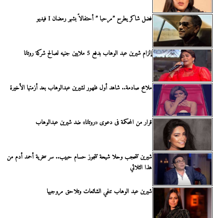
فضل شاكر يطرح ”مرحبا ” أحتفالاً بشهر رمضان I فيديو
إلزام شيرين عبد الوهاب بدفع 5 ملايين جنيه لصالح شركة روتانا
ملامح صادمة.. شاهد أول ظهور لشيرين عبدالوهاب بعد أزمتها الأخيرة
قرار من المحكمة فى دعوى «روتانا» ضد شيرين عبدالوهاب
شيرين تتحجب وحلا شيحة تتجوز حسام حبيب.. سر سخرية أحمد أدم من
هذا الثلاثي
شيرين عبد الوهاب تنفي الشائعات وتلاحق مروجيها