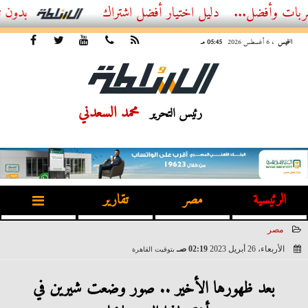
ل...
أفضل اشتراك IPTV بدون تقطيع 2026 – دليل المشاهد العصري
الخميس
، 6 أغسطس 2026
05:45 مـ
محمد السعدني
رئيس التحرير
الرئيسية
مصر
تقارير
مصر
الأربعاء، 26 أبريل 2023
02:19 صـ
بتوقيت القاهرة
2023-04-26 02:19:46
بعد ظهورها الأخير .. صور وضعت شيرين في