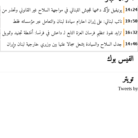
يونيفيل تؤكد دعمها للجيش اللبناني في مواجهة السلاح غير القانوني وتحذر من ا
14:24
نائب لبناني: على إيران احترام سيادة لبنان والتعامل عبر مؤسساته فقط
19:50
تزايد نفوذ تنظيم فرسان العزة التابع لـ داعش في فرنسا: أنشطة تجنيد وتمويل
16:32
جدل السلاح والسيادة يشعل سجالا علنيا بين وزيري خارجية لبنان وإيران
14:46
الفيس بوك
تويتر
Tweets by