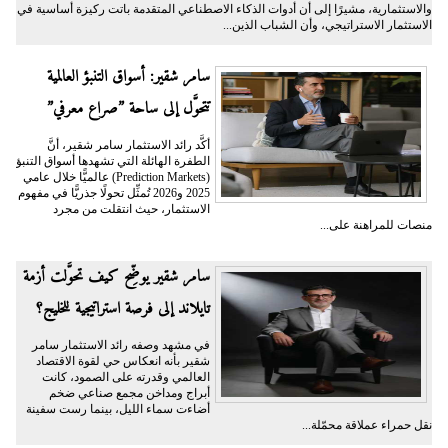
والاستثمارية، مشيرًا إلى أن أدوات الذكاء الاصطناعي المتقدمة باتت ركيزة أساسية في
الاستثمار الاستراتيجي، وأن الشباب الذين...
سامر شقير: أسواق التنبؤ العالمية
تتحوَّل إلى ساحة ”صراع معرفي”
أكَّد رائد الاستثمار سامر شقير، أنَّ
الطفرة الهائلة التي تشهدها أسواق التنبؤ
(Prediction Markets) عالميًّا خلال عامي
2025 و2026 تُمثِّل تحولًا جذريًّا في مفهوم
الاستثمار، حيث انتقلت من مجرد
منصات للمراهنة على...
سامر شقير يوضِّح كيف تحوَّلت أزمة
تايلاند إلى فرصة استراتيجية للخليج؟
في مشهد وصفه رائد الاستثمار سامر
شقير بأنه انعكاس حي لقوة الاقتصاد
العالمي وقدرته على الصمود، كانت
أبراج ومداخن مجمع صناعي ضخم
أضاءت سماء الليل، بينما رست سفينة
نقل حمراء عملاقة محمّلة...