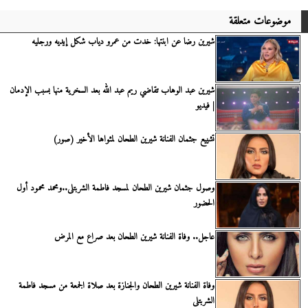
موضوعات متعلقة
شيرين رضا عن ابنتها: خدت من عمرو دياب شكل إيديه ورجليه
شيرين عبد الوهاب تقاضي ريم عبد الله بعد السخرية منها بسبب الإدمان
| فيديو
تشييع جثمان الفنانة شيرين الطحان لمثواها الأخير (صور)
وصول جثمان شيرين الطحان لمسجد فاطمة الشربتلى..ومحمد محمود أول
الحضور
عاجل.. وفاة الفنانة شيرين الطحان بعد صراع مع المرض
وفاة الفنانة شيرين الطحان والجنازة بعد صلاة الجمعة من مسجد فاطمة
الشربتلى