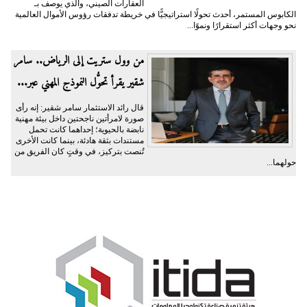
العقارات الصيني، والذي يوصف بـ
الكابوس المستمر، أحدث تحولًا استراتيجيًّا في خريطة تدفقات رؤوس الأموال العالمية
نحو وجهات أكثر استقرارًا ونموًا...
من وول ستريت إلى الرياض.. سامر
شقير يقرأ تحوُّل النموذج المهني عبر...
قال رائد الاستثمار سامر شقير: إنه رأى
صورة لامرأتين ناجحتين داخل بيئة مهنية
نابضة بالحيوية؛ إحداهما كانت تحمل
مستندات بثقة هادئة، بينما كانت الأخرى
تُنصت بتركيز، في وقتٍ كان الفريق من
حولهما...