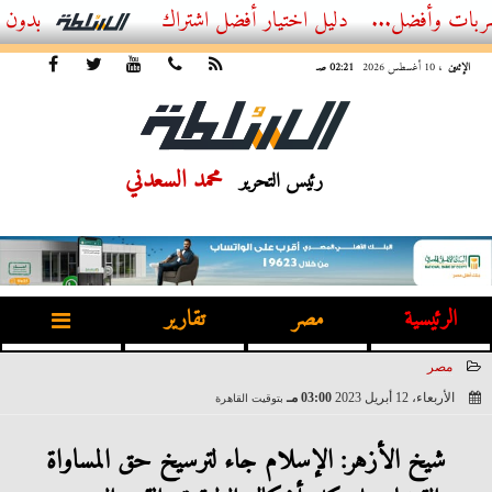
...
أفضل اشتراك IPTV بدون تقطيع 2026 – دليل المشاهد العصري
الإثنين
، 10 أغسطس 2026
02:21 صـ
محمد السعدني
رئيس التحرير
الرئيسية
مصر
تقارير
مصر
الأربعاء، 12 أبريل 2023
03:00 مـ
بتوقيت القاهرة
2023-04-12 15:00:04
شيخ الأزهر: الإسلام جاء لترسيخ حق المساواة