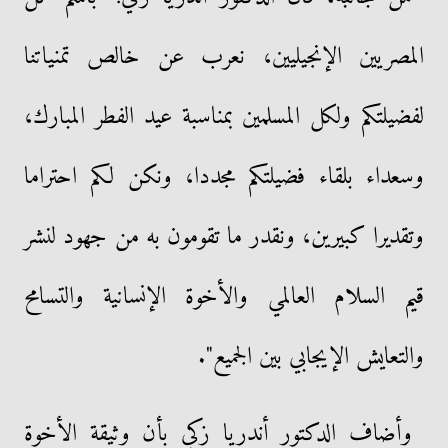
المصريين الإنجيليين، نعرب عن خالص تمنياتنا
لفضيلتكم ولكل المسلمين بمناسبة عيد الفطر المبارك،
وسعداء بلقاء فضيلتكم مجددا، ونكن لكم احتراما
وتقديرا كبيرين، ونقدر ما تقومون به من جهود لنشر
قيم السلام العالمي والأخوة الإنسانية والتسامح
والتعايش الإيجابي بين الجميع".
وأضاف الدكتور أندريا زكي بأن وثيقة الأخوة