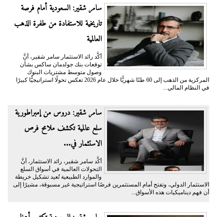
سامر شقير: السعودية أمام فرصة
تاريخية للاستفادة من طفرة الذهب
العالمية
أكَّد رائد الاستثمار سامر شقير، أنَّ
توقعات بنك جولدمان ساكس بشأن
وصول متوسط مشتريات البنوك
المركزية من الذهب إلى 60 طنًا شهريًّا خلال عام 2026 تعكس تحولًا استراتيجيًّا كبيرًا
في النظام المالي...
سامر شقير: دروس من إمبراطورية
سلع عالمية تكشف ملامح فرص
الاستثمار في...
أكَّد سامر شقير، رائد الاستثمار، أنَّ
التحولات العالمية في أسواق السلع
والموارد الطبيعية تُعيد تشكيل خريطة
الاستثمار الدولي، وتفتح أمام المستثمرين فرصًا استراتيجية غير مسبوقة، مشيرًا إلى
أن فهم ديناميكيات هذه الأسواق...