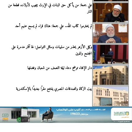
علي جمعة: من يأكل حق البنات في الإرث بيجيب لأولاده قطعة من
النار
لم يحترموا كتاب الله.. علي جمعة: هناك قراء لم يسمع عنهم أحد
وكيل الأزهر يحذر من سلبيات وسائل التواصل: لها آثار مدمرة على
المجتمع والدين
دار الإفتاء توضح دعاء ليلة النصف من شعبان وفضلها
بيت الزكاة والصدقات المصري يفتتح مقرًا جديدًا بالإسكندرية