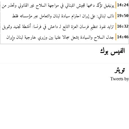
يونيفيل تؤكد دعمها للجيش اللبناني في مواجهة السلاح غير القانوني وتحذر من ا
14:24
نائب لبناني: على إيران احترام سيادة لبنان والتعامل عبر مؤسساته فقط
19:50
تزايد نفوذ تنظيم فرسان العزة التابع لـ داعش في فرنسا: أنشطة تجنيد وتمويل
16:32
جدل السلاح والسيادة يشعل سجالا علنيا بين وزيري خارجية لبنان وإيران
14:46
الفيس بوك
تويتر
Tweets by