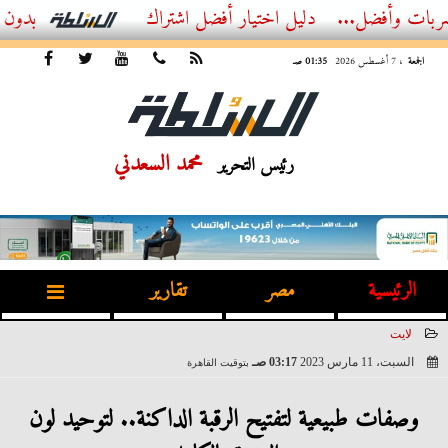
...
أفضل اشتراك IPTV بدون تقطيع 2026 – دليل المشاهد العصري
الجمعة
، 7 أغسطس 2026
01:35 صـ
محمد السعدني
رئيس التحرير
الرئيسية
مصر
تقارير
لايت
السبت، 11 مارس 2023
03:17 صـ
بتوقيت القاهرة
2023-03-11 03:17:37
وصفات طبيعية لتفتيح الرقبة الداكنة.. لتوحيد لون