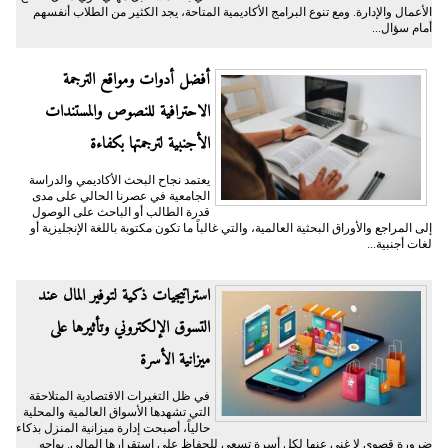
الأعمال والإدارة. ومع تنوع البرامج الأكاديمية المتاحة، يجد الكثير من الطلاب أنفسهم
أمام سؤال...
أفضل أدوات ومواقع الترجمة
الاحترافية للنصوص والمستندات
الأجنبية لترجمتها بكفاءة
يعتمد نجاح البحث الأكاديمي والدراسة
الجامعية في عصرنا الحالي على مدى
قدرة الطالب أو الباحث على الوصول
إلى المراجع والأوراق البحثية العالمية، والتي غالباً ما تكون مكتوبة باللغة الإنجليزية أو
لغات أجنبية...
​استراتيجيات ذكية لتوفير المال عند
التسوق الإلكتروني وتأثيرها على
ميزانية الأسرة
​في ظل التغيرات الاقتصادية المتلاحقة
التي تشهدها الأسواق العالمية والمحلية
حالياً، أصبحت إدارة ميزانية المنزل بذكاء
ضرورة قصوى لا غنى عنها لكل أسرة تسعى للحفاظ على استقرارها المالي. يواجه