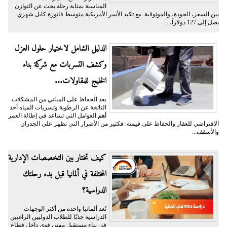
المناسبة بمثابة رحلة بحث عن التوازن
بين السعر، الجودة، والموثوقية. مع تكبد الأسر الأمريكية متوسط فاتورة كابل شهري
يصل إلى 127 دولاراً،...
الدليل الشامل لاختيار حلول العزل
وكشف التسربات مع شركة بناء
الخليج للمقاولات...
يعد الحفاظ على المباني من المشكلات
الناتجة عن الرطوبة وتسربات المياه أحد
أهم العوامل التي تساعد في إطالة العمر
الافتراضي للعقار والحفاظ على قيمته. فكثير من الأضرار التي تظهر على الجدران
والأسقف...
كيف تختار بين التخصصات الإدارية
المختلفة في ألمانيا قبل بدء رحلتك
الدراسية؟
تُعد ألمانيا واحدة من أكثر الوجهات
الدراسية جذبًا للطلاب الدوليين الراغبين
في بناء مستقبل مهني قوي داخل قطاع