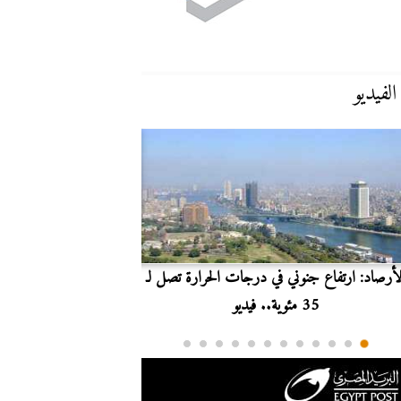
الفيديو
لأرصاد: ارتفاع جنوني في درجات الحرارة تصل لـ
بث مباشر.. مشاهدة مبارا
35 مئوية.. فيديو
الدوري ا