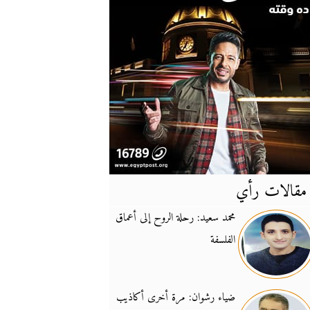
مقالات رأي
آخر
الأخبار
محمد سعيد: رحلة الروح إلى أعماق
الفلسفة
يونيفيل تؤكد دعمها ل
14:24
نائب لبناني: على إير
19:50
ضياء رشوان: مرة أخرى أكاذيب
تزايد نفوذ تنظيم فرس
16:32