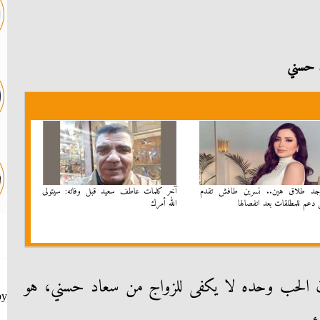
د حسني
وجد طلاق هين.. نسرين طافش تقدم
آخر كلمات عاطف سعيد قبل وفاته: سيتولى
دعم للمطلقات بعد انفصالها
الله أمرك
ان الحب وحده لا يكفى للزواج من سعاد حسني، هو
by