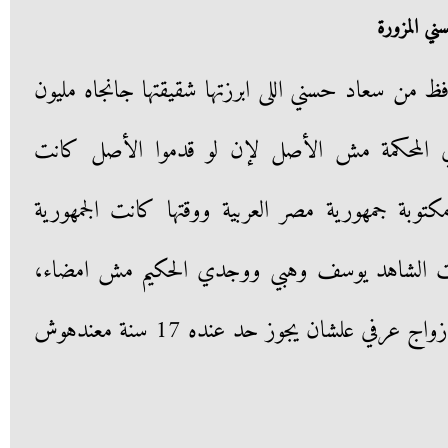
ي المزورة
ظ من سعاد حسني اللى ابرزتها شقيقتها جانجاه مليون
في المحكمة مش الأصل لإن لو قدموا الأصل كانت
وبة جمهورية مصر العربية ووقتها كانت الجمهورية
 بتاعت الشاهد يوسف وهبي ووجدي الحكيم مش امضاء،
وكما شيخ الأزهر هيمضى علي عقد زواج عرفي علشان يجوز حد عنده 17 سنة معندهوش