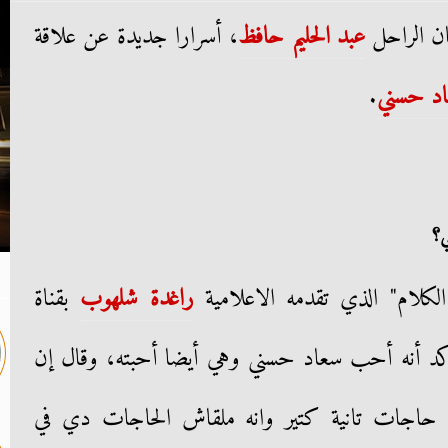
ان الراحل
عبد الحليم حافظ
، أسرارا جديدة عن علاقة
د حسني
.
؟
الكلام" الذي تقدمه الاعلامية
راغدة شلهوب
بقناة
ل أكد أنه أحب سعاد حسني وهي أيضا أحبته، وقال إن
جات تانية كتير وانه ملقاش الحاجات دي في