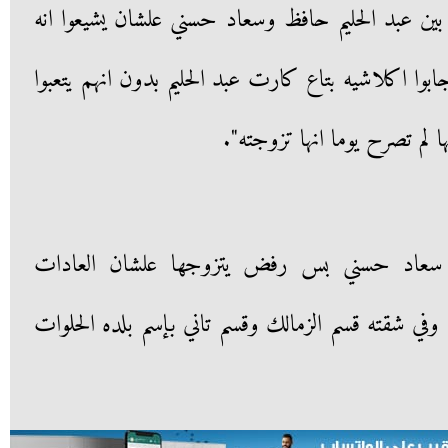
بين عبد الحليم حافظ وسعاد حسني علشان يشيعوا انه
بوا اكلاشيه بتاع كارت عبد الحليم بدون انهم يتعبوا
 لم تصرح يوما انها تزوجته".
 سعاد حسني بس رفض يتزوجها علشان العادات
 وفي شقته قسم الزمالك وقسم تاني بإسم بلده الحلوات