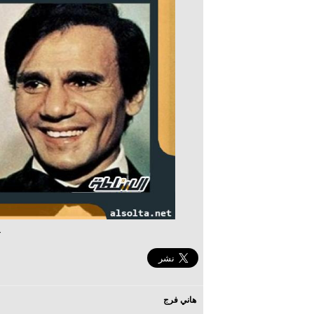
ع
هاني فرج