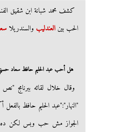
كشف محمد شبانة ابن شقيق الفن
الحب بين
العندليب
والسندريلا
سعا
هل أحب عبد الحليم حافظ سعاد حسني
وقال خلال لقائه ببرنامج "نص 
"النهار":"عبد الحليم حافظ بالفع
الجواز مش حب وبس لكن ده حا