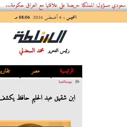
: المملكة حريصة على علاقتها مع العراق حكومة...
الخميس
، 6 أغسطس 2026
08:06 مـ
محمد السعدني
رئيس التحرير
الرئيسية
مصر
تقارير
نوستالجيا
2023-02-24 01:24:37
ابن شقيق عبد الحليم حافظ يكشف 