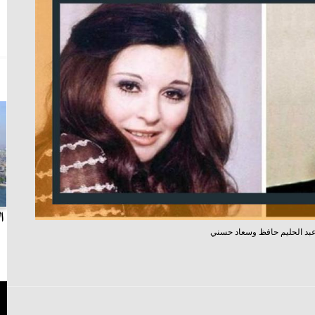
بث مباشر.. مباراة الزمالك وسيراميكا كليوباترا في
ا
بد الحليم حافظ وسعاد حسني
الدوري