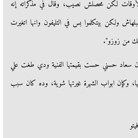
لأوقات لكن محصلش نصيب، وقال في مذكراته إنه
نه قعد 12 سنة مقبلهاش ولكن بيتكلموا بس في التليفون وانها اتغيرت
الك من زوزو".
ن سعاد حسني حست بقيمتها الفنية ودي طغت علي
 فيها، وكإن ابواب الشهرة غيرتها شوية، وده كان سبب
يتو