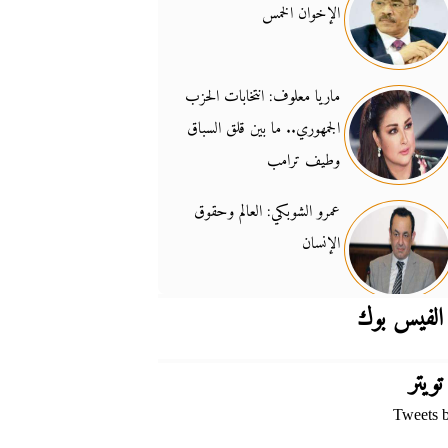
الإخوان الخمس
جدل السلاح والسيادة
14:46
ماريا معلوف: انتخابات الحزب
الجمهوري.. ما بين قلق السباق
وطيف ترامب
عمرو الشوبكي: العالم وحقوق
الإنسان
الفيس بوك
تويتر
Tweets 