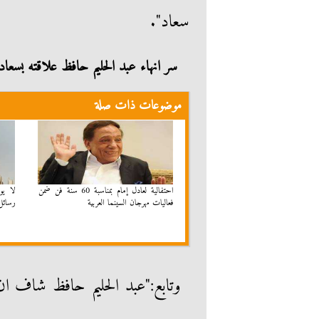
سعاد".
سر انهاء عبد الحليم حافظ علاقته بسعا
موضوعات ذات صلة
احتفالية لعادل إمام بمناسبة 60 سنة فن ضمن
لا ي
فعاليات مهرجان السينما العربية
رسائل 
وتابع:"عبد الحليم حافظ شاف 