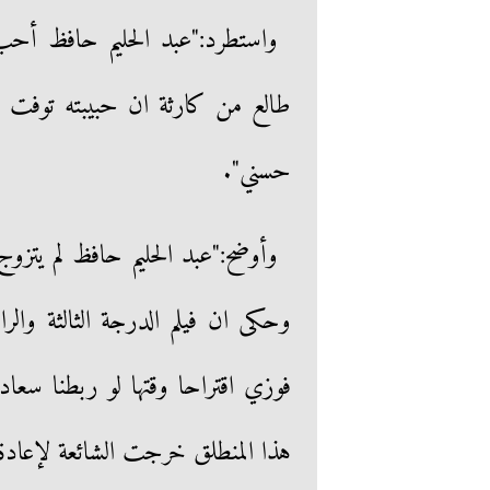
واستطرد:"عبد الحليم حافظ أح
طالع من كارثة ان حبيبته توفت 
حسني".
وأوضح:"عبد الحليم حافظ لم ي
وحكى ان فيلم الدرجة الثالثة وال
فوزي اقتراحا وقتها لو ربطنا سعاد
هذا المنطلق خرجت الشائعة لإعادة