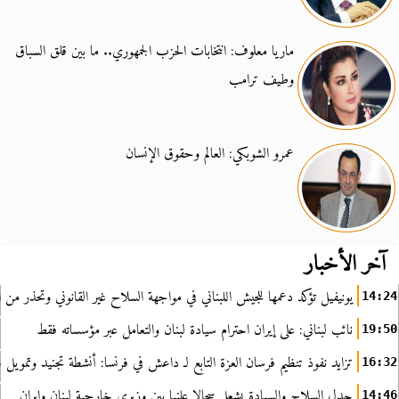
ماريا معلوف: انتخابات الحزب الجمهوري.. ما بين قلق السباق
وطيف ترامب
عمرو الشوبكي: العالم وحقوق الإنسان
آخر الأخبار
يونيفيل تؤكد دعمها للجيش اللبناني في مواجهة السلاح غير القانوني وتحذر من ا
14:24
نائب لبناني: على إيران احترام سيادة لبنان والتعامل عبر مؤسساته فقط
19:50
تزايد نفوذ تنظيم فرسان العزة التابع لـ داعش في فرنسا: أنشطة تجنيد وتمويل
16:32
جدل السلاح والسيادة يشعل سجالا علنيا بين وزيري خارجية لبنان وإيران
14:46