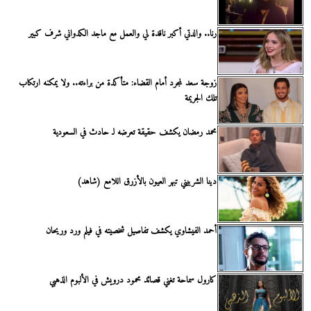
رنا.. والدتي أكبر ناقدة لي والعمل مع ماجد الكدواني شرف كبير
زوجة سعد لمجرد أمام القضاء: متأكدة من براءته.. ولا يمكنه ارتكاب
تلك الجريمة
محمد رمضان يكشف حقيقة تعرضه لـ حادث في السعودية
دينا الشربيني تبهر العيون بالأزرق اللامع (شاهد)
أحمد الفيشاوي يكشف تفاصيل شخصيته في فيلم ورد وريحان
كارول سماحة تغني قصائد محمود درويش في الألبوم الذهبي