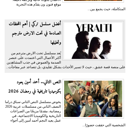
موقع فنون ون يقدّم هذه التجربة
المتكاملة، حيث يجمع بين...
أفضل مسلسل تركي | أهم اللحظات
الصادمة في تحت الارض مترجم
وتحليلها
يُعد مسلسل تحت الارض مترجم من
أكثر الأعمال التي اعتمدت على عنصر
الصدمة والغموض في جذب المشاهدين
على منصة قصة عشق ، حيث لا تسير الأحداث بشكل تقليدي، بل تتصاعد عبر مفاجآت...
النص التاني.. أحمد أمين يعود
بكوميديا تاريخية في رمضان 2026
يخوض مسلسل النص التاني سباق دراما
النصف الثاني من مسلسلات عربية 2026
رمضانية، مقدمًا مزيجًا من الصراعات
التاريخية والكوميديا الاجتماعية، في
عمل يعيد النجم أحمد أمين إلى أجواء
الشخصية التي حققت حضورًا...