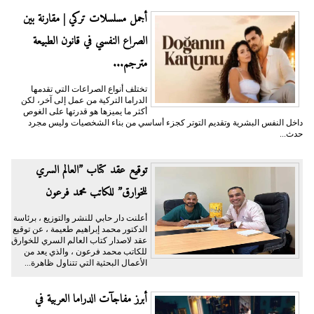
أجمل مسلسلات تركي | مقارنة بين
الصراع النفسي في قانون الطبيعة
مترجم...
تختلف أنواع الصراعات التي تقدمها
الدراما التركية من عمل إلى آخر، لكن
أكثر ما يميزها هو قدرتها على الغوص
داخل النفس البشرية وتقديم التوتر كجزء أساسي من بناء الشخصيات وليس مجرد
حدث...
توقيع عقد كتاب ”العالم السري
للخوارق” للكاتب محمد فرعون
أعلنت دار حابي للنشر والتوزيع ، برئاسة
الدكتور محمد إبراهيم طعيمة ، عن توقيع
عقد لاصدار كتاب العالم السري للخوارق
للكاتب محمد فرعون ، والذي يعد من
الأعمال البحثية التي تتناول ظاهرة...
أبرز مفاجآت الدراما العربية في