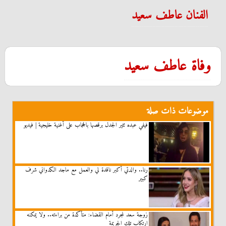
الفنان عاطف سعيد
وفاة عاطف سعيد
موضوعات ذات صلة
فيفي عبده تثير الجدل برقصها بالحجاب على أغنية خليجية | فيديو
رنا.. والدتي أكبر ناقدة لي والعمل مع ماجد الكدواني شرف
كبير
زوجة سعد لمجرد أمام القضاء: متأكدة من براءته.. ولا يمكنه
ارتكاب تلك الجريمة