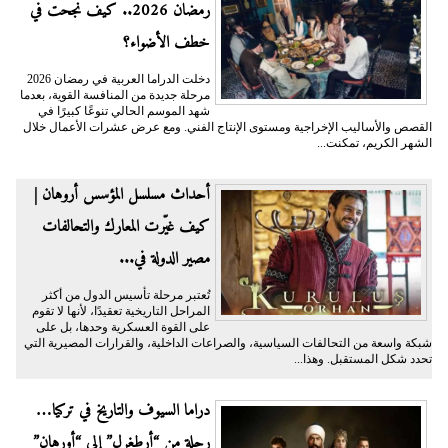
رمضان 2026.. كيف نجحت في
خطف الأضواء؟
دخلت الدراما العربية في رمضان 2026
مرحلة جديدة من المنافسة القوية، بعدما
شهد الموسم الحالي تنوعًا كبيرًا في
القصص والأساليب الإخراجية ومستوى الإنتاج الفني. ومع عرض عشرات الأعمال خلال
الشهر الكريم، تمكنت...
أحداث مسلسل المؤسس أروهان |
كيف غيّرت المعارك والتحالفات
مصير الدولة في...
تُعتبر مرحلة تأسيس الدول من أكثر
المراحل التاريخية تعقيدًا، لأنها لا تقوم
على القوة العسكرية وحدها، بل على
شبكة واسعة من التحالفات السياسية، والصراعات الداخلية، والقرارات المصيرية التي
تحدد شكل المستقبل. وهذا...
دراما السيوف والتاريخ في تركيا…
رحلة من “أرطغرل” إلى “أورهان”