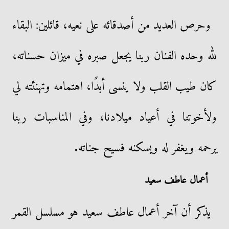
وحرص العديد من أصدقائه على نعيه، قائلين: البقاء
لله وحده الفنان ربنا يجعل صبره في ميزان حسناته،
كان طيب القلب ولا ينسى أبدًا، اهتمامه وتهنئته لي
ولأخوتنا في أعياد ميلادنا، وفي المناسبات ربنا
يرحمه ويغفر له ويسكنه فسيح جناته.
أعمال عاطف سعيد
يذكر أن آخر أعمال عاطف سعيد هو مسلسل القمر