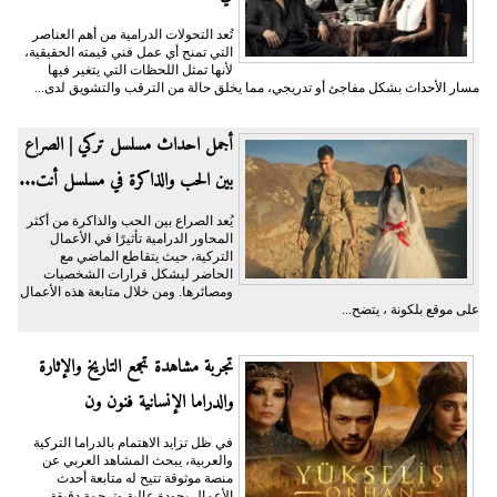
تُعد التحولات الدرامية من أهم العناصر
التي تمنح أي عمل فني قيمته الحقيقية،
لأنها تمثل اللحظات التي يتغير فيها
مسار الأحداث بشكل مفاجئ أو تدريجي، مما يخلق حالة من الترقب والتشويق لدى...
أجمل احداث مسلسل تركي | الصراع
بين الحب والذاكرة في مسلسل أنت...
يُعد الصراع بين الحب والذاكرة من أكثر
المحاور الدرامية تأثيرًا في الأعمال
التركية، حيث يتقاطع الماضي مع
الحاضر ليشكل قرارات الشخصيات
ومصائرها. ومن خلال متابعة هذه الأعمال
على موقع بلكونة ، يتضح...
تجربة مشاهدة تجمع التاريخ والإثارة
والدراما الإنسانية فنون ون
في ظل تزايد الاهتمام بالدراما التركية
والعربية، يبحث المشاهد العربي عن
منصة موثوقة تتيح له متابعة أحدث
الأعمال بجودة عالية وترجمة دقيقة.