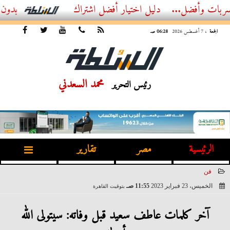
ل...
أفضل اشتراك IPTV بدون تقطيع 2026 – دليل المشاهد العصري
الجمعة
، 7 أغسطس 2026
06:28 صـ
محمد السعدني
رئيس التحرير
الرئيسية
مصر
تقارير
فن
الخميس، 23 فبراير 2023
11:55 صـ
بتوقيت القاهرة
2023-02-23 11:55:04
آخر كلمات عاطف سعيد قبل وفاته: سيتولى الله