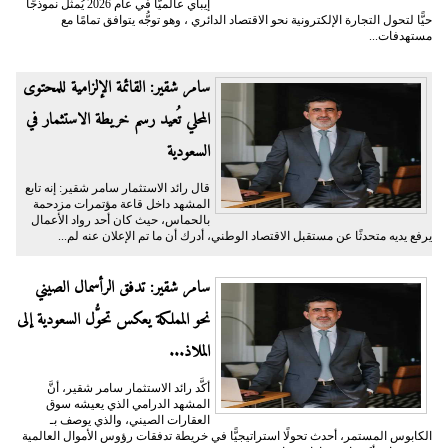
إيباي عالميًّا في عام 2026 يُمثِّل نموذجًا
حيًّا لتحول التجارة الإلكترونية نحو الاقتصاد الدائري ، وهو توجُّه يتوافق تمامًا مع
مستهدفات...
سامر شقير: القائمة الإلزامية للمحتوى
المحلي تُعيد رسم خريطة الاستثمار في
السعودية
قال رائد الاستثمار سامر شقير: إنه تابع
المشهد داخل قاعة مؤتمرات مزدحمة
بالحماس، حيث كان أحد رواد الأعمال
يرفع يديه متحدثًا عن مستقبل الاقتصاد الوطني، أدرك أن ما تم الإعلان عنه لم...
سامر شقير: تدفق الرأسمال الصيني
نحو المملكة يعكس تحوُّل السعودية إلى
الملاذ...
أكَّد رائد الاستثمار سامر شقير، أنَّ
المشهد الدرامي الذي يعيشه سوق
العقارات الصيني، والذي يوصف بـ
الكابوس المستمر، أحدث تحولًا استراتيجيًّا في خريطة تدفقات رؤوس الأموال العالمية