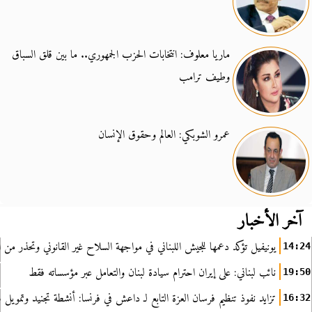
ماريا معلوف: انتخابات الحزب الجمهوري.. ما بين قلق السباق
وطيف ترامب
عمرو الشوبكي: العالم وحقوق الإنسان
آخر الأخبار
يونيفيل تؤكد دعمها للجيش اللبناني في مواجهة السلاح غير القانوني وتحذر من ا
14:24
نائب لبناني: على إيران احترام سيادة لبنان والتعامل عبر مؤسساته فقط
19:50
تزايد نفوذ تنظيم فرسان العزة التابع لـ داعش في فرنسا: أنشطة تجنيد وتمويل
16:32