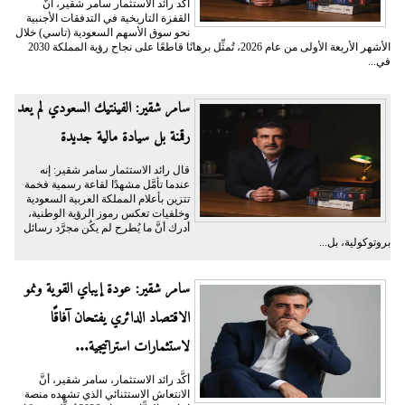
أكَّد رائد الاستثمار سامر شقير، أنَّ
القفزة التاريخية في التدفقات الأجنبية
نحو سوق الأسهم السعودية (تاسي) خلال
الأشهر الأربعة الأولى من عام 2026، تُمثِّل برهانًا قاطعًا على نجاح رؤية المملكة 2030
في...
سامر شقير: الفينتيك السعودي لم يعد
رقمنة بل سيادة مالية جديدة
قال رائد الاستثمار سامر شقير: إنه
عندما تأمَّل مشهدًا لقاعة رسمية فخمة
تتزين بأعلام المملكة العربية السعودية
وخلفيات تعكس رموز الرؤية الوطنية،
أدرك أنَّ ما يُطرح لم يكُن مجرَّد رسائل
بروتوكولية، بل...
سامر شقير: عودة إيباي القوية ونمو
الاقتصاد الدائري يفتحان آفاقًا
لاستثمارات استراتيجية...
أكَّد رائد الاستثمار، سامر شقير، أنَّ
الانتعاش الاستثنائي الذي تشهده منصة