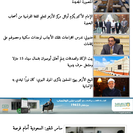
المنصورة الجديدة
الإمام الأكبر يُكرم أوائل مركز الأزهر لتعليم اللغة الفرنسية من أصحاب
البصيرة
مدبولي: ندرس اقتراحات بتملك الأجانب لوحدات سكنية وحصولهم على
إقامات
بيت الزكاة والصدقات يسلم أهالى أبوصوان بشمال سيناء 15 منزلا
ومشغل حرف يدوية
شيخ الأزهر يهنئ المسلمين بذكرى المولد النبوي: كان نورًا تهتدي به
الإنسانية
سامر شقير: السعودية أمام فرصة