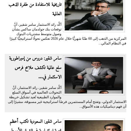
تاريخية للاستفادة من طفرة الذهب
العالمية
أكَّد رائد الاستثمار سامر شقير، أنَّ
توقعات بنك جولدمان ساكس بشأن
وصول متوسط مشتريات البنوك
المركزية من الذهب إلى 60 طنًا شهريًّا خلال عام 2026 تعكس تحولًا استراتيجيًّا كبيرًا
في النظام المالي...
سامر شقير: دروس من إمبراطورية
سلع عالمية تكشف ملامح فرص
الاستثمار في...
أكَّد سامر شقير، رائد الاستثمار، أنَّ
التحولات العالمية في أسواق السلع
والموارد الطبيعية تُعيد تشكيل خريطة
الاستثمار الدولي، وتفتح أمام المستثمرين فرصًا استراتيجية غير مسبوقة، مشيرًا إلى
أن فهم ديناميكيات هذه الأسواق...
سامر شقير: السعودية تكتب أعظم
قصة استثمارية في الشرق الأوسط