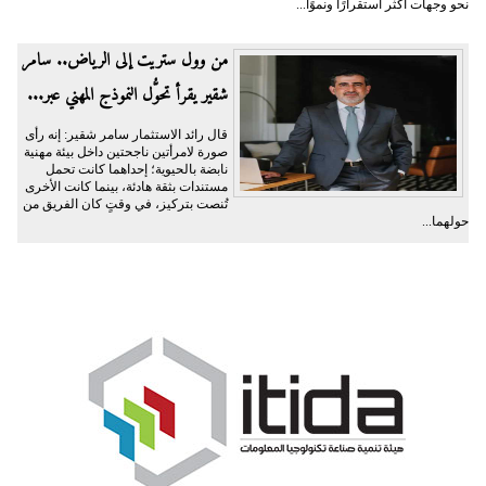
نحو وجهات أكثر استقرارًا ونموًا...
من وول ستريت إلى الرياض.. سامر
شقير يقرأ تحوُّل النموذج المهني عبر...
قال رائد الاستثمار سامر شقير: إنه رأى
صورة لامرأتين ناجحتين داخل بيئة مهنية
نابضة بالحيوية؛ إحداهما كانت تحمل
مستندات بثقة هادئة، بينما كانت الأخرى
تُنصت بتركيز، في وقتٍ كان الفريق من
حولهما...