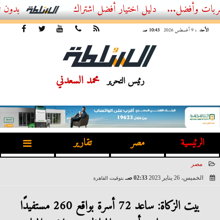
...
أفضل اشتراك IPTV بدون تقطيع 2026 – دليل المشاهد العصري
الأحد
، 9 أغسطس 2026
10:43 صـ
محمد السعدني
رئيس التحرير
الرئيسية
مصر
تقارير
مصر
الخميس، 26 يناير 2023
02:33 صـ
بتوقيت القاهرة
2023-01-26 02:33:48
بيت الزكاة: ساعد 72 أسرة بواقع 260 مستفيدًا