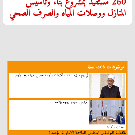
260 مستفيد بمشروع بناء وتأسيس
المنازل ووصلات المياه والصرف الصحي
موضوعات ذات صلة
في يوم مولده الـ77.. تكريمات وأوسمة حصل عليها شيخ الأزهر
الرئيس السيسي يوجه بإتاحة
وحدات سكنية
مخفضة للموظفين المنتقلين للعاصمة الإدارية الجديدة