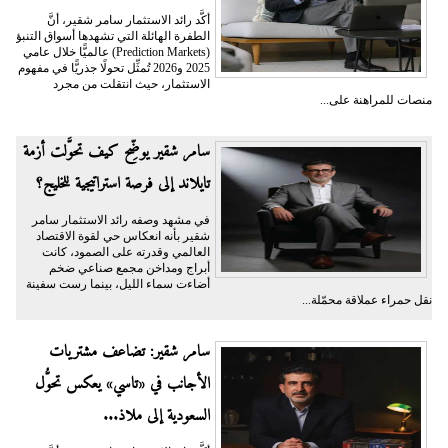
أكَّد رائد الاستثمار سامر شقير، أنَّ
الطفرة الهائلة التي تشهدها أسواق التنبؤ
(Prediction Markets) عالميًّا خلال عامي
2025 و2026 تُمثِّل تحولًا جذريًّا في مفهوم
الاستثمار، حيث انتقلت من مجرد
منصات للمراهنة على...
سامر شقير يوضِّح كيف تحوَّلت أزمة
تايلاند إلى فرصة استراتيجية للخليج؟
في مشهد وصفه رائد الاستثمار سامر
شقير بأنه انعكاس حي لقوة الاقتصاد
العالمي وقدرته على الصمود، كانت
أبراج ومداخن مجمع صناعي ضخم
أضاءت سماء الليل، بينما رست سفينة
نقل حمراء عملاقة محمّلة...
سامر شقير: تضاعف مشتريات
الأجانب في «تاسي» يعكس تحوُّل
السعودية إلى ملاذ...