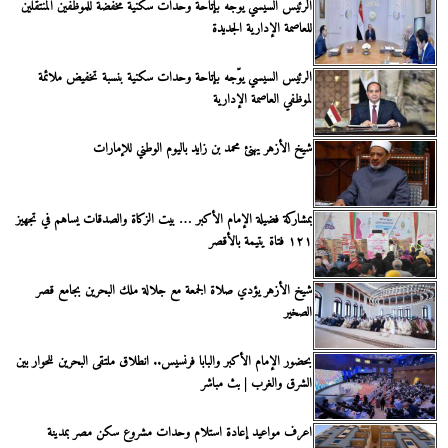
الرئيس السيسي يوجه بإتاحة وحدات سكنية مخفضة للموظفين المنتقلين
للعاصمة الإدارية الجديدة
الرئيس السيسي يوّجه بإتاحة وحدات سكنية بنسبة تخفيض ملائمة
لموظفي العاصمة الإدارية
شيخ الأزهر يهنئ محمد بن زايد باليوم الوطني للإمارات
بمشاركة فضيلة الإمام الأكبر … بيت الزكاة والصدقات يساهم في تجهيز
١٢١ فتاة يتيمة بالأقصر
شيخ الأزهر يؤدي صلاة الجمعة مع جلالة ملك البحرين بجامع قصر
الصخير
بحضور الإمام الأكبر والبابا فرنسيس.. انطلاق ملتقى البحرين للحوار بين
الشرق والغرب | بث مباشر
اعرف مواعيد إعادة استلام وحدات مشروع سكن مصر بمدينة