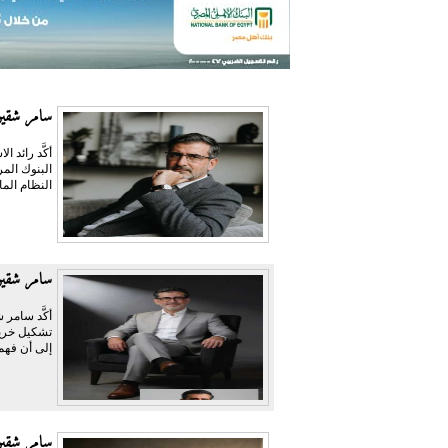
سامر شقير:
أكَّد رائد
النظام الما
سامر شقير
أكَّد سامر 
تشكيل خريط
إلى أن فهم 
سامر شقير: