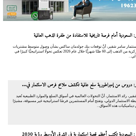
 السعودية أمام فرصة تاريخية للاستفادة من طفرة الذهب العالمية
 الاستثمار سامر شقير، أنَّ توقعات بنك جولدمان ساكس بشأن وصول متوسط مشتريات
البنوك المركزية من الذهب إلى 60 طنًا شهريًّا خلال عام 2026 تعكس تحولًا استراتيجيًّا كبيرًا في
لي...
: دروس من إمبراطورية سلع عالمية تكشف ملامح فرص الاستثمار في...
شقير، رائد الاستثمار، أنَّ التحولات العالمية في أسواق السلع والموارد الطبيعية تُعيد
ة الاستثمار الدولي، وتفتح أمام المستثمرين فرصًا استراتيجية غير مسبوقة، مشيرًا
ديناميكيات هذه الأسواق...
 السعودية تكتب أعظم قصة استثمارية في الشرق الأوسط برؤية 2030