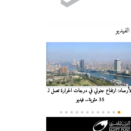
الفيديو
لأرصاد: ارتفاع جنوني في درجات الحرارة تصل لـ
بث مباشر.. مشاهدة مبارا
35 مئوية.. فيديو
الدوري ا