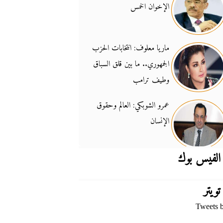
الإخوان الخمس
جدل السلاح والسيادة
14:46
ماريا معلوف: انتخابات الحزب
الجمهوري.. ما بين قلق السباق
وطيف ترامب
عمرو الشوبكي: العالم وحقوق
الإنسان
الفيس بوك
تويتر
Tweets 