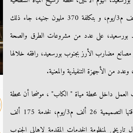
بورسعيد، اليوم الأثنين، محطة ترشيح المياه السطحية
بالكاب، والتي تعمل بطاقة 26 ألف م3/يوم، و بتكلفة 370 مليون جنيه، جاء ذلك
فظ بورسعيد، على عدد من مشروعات الطرق والصحة
و مصانع مضارب الأرز بجنوب بورسعيد، رافقه خلالها
وعدد من الأجهزة التنفيذية والمعنية.
 العمل داخل محطة مياة " الكاب" ، موضحا أن محطة
مياه شرب الكاب، والتى تبلغ طاقتها التصميمية 26 ألف م3/يوم، لخدمة 175 ألف
ل تاريخي لمنظومة الخدمات المقدمة لاهالي الجنوب