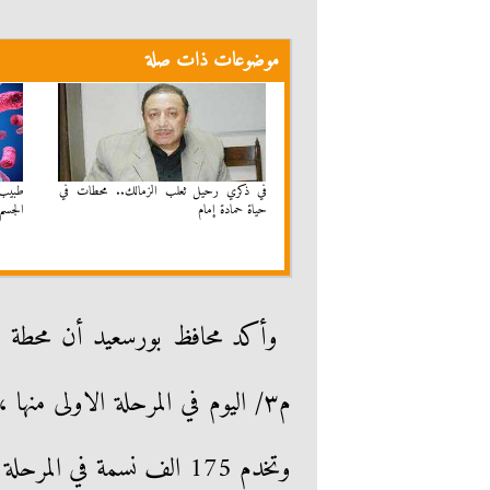
موضوعات ذات صلة
في ذكري رحيل ثعلب الزمالك.. محطات في
طبيب 
حياة حمادة إمام
الجسم 