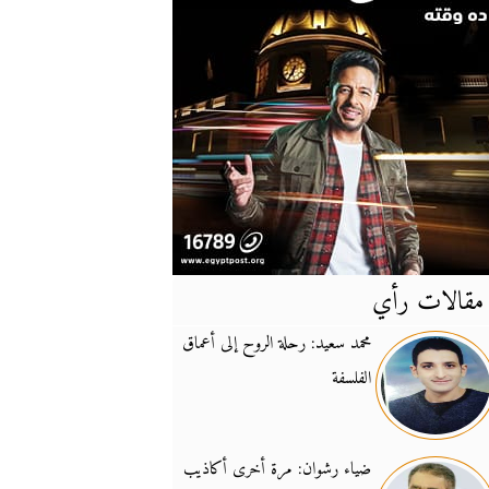
مقالات رأي
آخر
الأخبار
محمد سعيد: رحلة الروح إلى أعماق
الفلسفة
يونيفيل تؤكد دعمها ل
14:24
نائب لبناني: على إير
19:50
ضياء رشوان: مرة أخرى أكاذيب
تزايد نفوذ تنظيم فرس
16:32