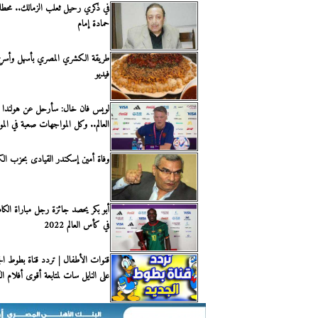
في ذكري رحيل ثعلب الزمالك.. محط
حمادة إمام
طريقة الكشري المصري بأسهل وأسر
فيديو
لويس فان خال: سأرحل عن هولندا 
العالم.. وكل المواجهات صعبة في المو
وفاة أمين إسكندر القيادى بحزب الك
أبو بكر يحصد جائزة رجل مباراة الكام
في كأس العالم 2022
على النايل سات لمتابعة أقوى أفلام ال