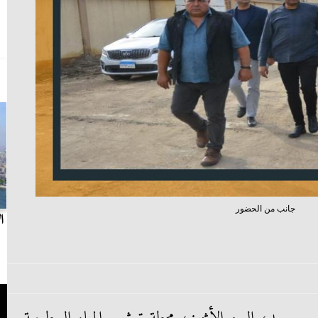
جانب من الحضور
بث مباشر.. مباراة الزمالك وسيراميكا كليوباترا في
ا
الدوري