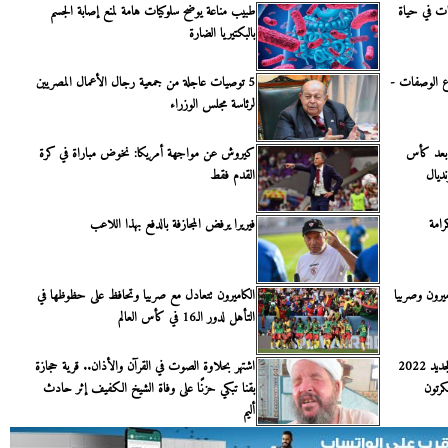
ات في حياة
طبيب مناعة يوضح سلوكيات هامة لمنع إصابة الجسم
بالبكتيريا الضارة
ع الوصفات -
5 توصيات عاجلة من جمعية رجال الأعمال المصريين
لرئاسة مجلس الوزراء
بعد كأس
كيروش عن مواجهة أمريكا: نخوض مباراة في كرة
نديال
القدم فقط
رامة
فيريرا يرفض المجازفة بالدفع بهذا اللاعب
يرون وصربيا
الكاميرون تتعادل مع صربيا وتحافظ على حظوظها في
التأهل لدور الـ16 في كأس العالم
قنوات الأطفال | تردد قناة بطوط الجديد 2022
اشتهر بحلاوة الصوت في القرآن والأذان.. قرية حجازة
كرتون
بقنا تبكي حزنًا على وفاة الشيخ الكفيف إثر حادث
أليم