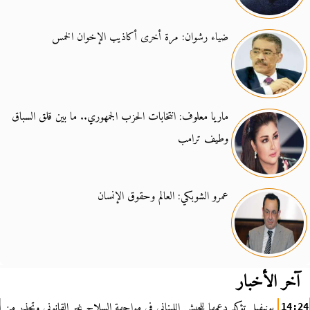
ضياء رشوان: مرة أخرى أكاذيب الإخوان الخمس
ماريا معلوف: انتخابات الحزب الجمهوري.. ما بين قلق السباق
وطيف ترامب
عمرو الشوبكي: العالم وحقوق الإنسان
آخر الأخبار
يونيفيل تؤكد دعمها للجيش اللبناني في مواجهة السلاح غير القانوني وتحذر من ا
14:24