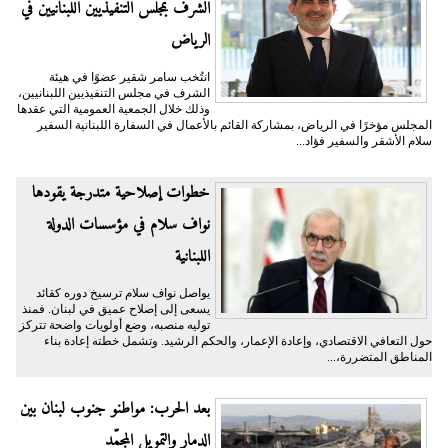
الشرف بمجلس التنفيذيين اللبنانيين في
الرياض
انتُخب سامر شقير عضوًا في هيئة
الشرف في مجلس التنفيذيين اللبنانيين،
وذلك خلال الجمعية العمومية التي عقدها
المجلس مؤخرًا في الرياض، بمشاركة القائم بالأعمال في السفارة اللبنانية السفير
سلام الأشقر والسفير فؤاد...
خطوات إصلاحية متدرجة يقودها
نواف سلام في مؤسسات الدولة
اللبنانية
يواصل نواف سلام ترسيخ دوره كقائد
يسعى إلى إصلاح عميق في لبنان. فمنذ
توليه منصبه، وضع أولويات واضحة تتركز
حول التعافي الاقتصادي، وإعادة الإعمار، والحكم الرشيد. وتشمل خطته إعادة بناء
المناطق المتضررة،...
بعد الحرب: مواطنو جنوب لبنان بين
الدمار والتمويل المجمّد