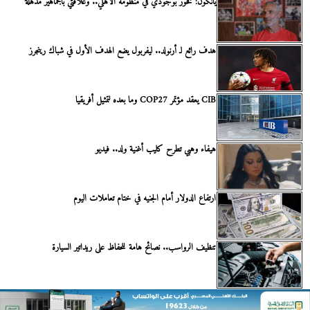
يانكون: فخور بوجودي في منظومة الأهلي.. وعلاقتي بالجماهير مذهلة
هدف رائع لـ أرنولد.. ليفربول يضع الهدف الأول في شباك رينجرز
CIB يعقد مؤتمر COP27 وما بعده لتمثيل أفريقيا
هيفاء وهبي تطرح كليب أغنية ولد.. فيديو
ارتفاع الدولار أمام الجنيه في ختام تعاملات اليوم
تنظيف الرواسب.. نصائح هامة للحفاظ على ريداتير السيارة