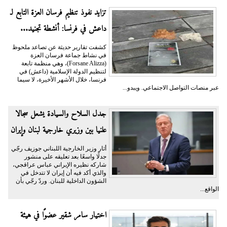
تزايد نفوذ تنظيم فرسان العزة التابع لـ
داعش في فرنسا: أنشطة تجنيد...
كشفت تقارير حديثة عن تصاعد ملحوظ
في نشاط جماعة فرسان العزة
(Forsane Alizza)، وهي منظمة تابعة
لتنظيم الدولة الإسلامية (داعش) في
فرنسا، خلال الأشهر الأخيرة، لا سيما
عبر منصات التواصل الاجتماعي. ويبدو...
جدل السلاح والسيادة يشعل سجالا
علنيا بين وزيري خارجية لبنان وإيران
أثار وزير الخارجية اللبناني جوزيف رجّي
جدلًا واسعًا بعد تعليقه على منشور
شاركه نظيره الإيراني عباس عراقجي،
والذي أكد فيه أن إيران لا تتدخل في
الشؤون الداخلية للبنان. وردّ رجّي بأن
الواقع...
اختيار سامر شقير عضوًا في هيئة