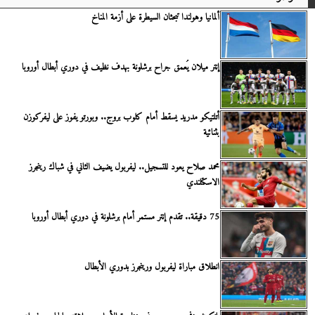
ألمانيا وهولندا تبحثان السيطرة على أزمة المناخ
إنتر ميلان يُعمق جراح برشلونة بهدف نظيف في دوري أبطال أوروبا
أتلتيكو مدريد يسقط أمام كلوب بروج.. وبورتو يفوز على ليفركوزن
بثنائية
محمد صلاح يعود للتسجيل.. ليفربول يضيف الثاني في شباك رينجرز
الاسكتلندي
75 دقيقة.. تقدم إنتر مستمر أمام برشلونة في دوري أبطال أوروبا
انطلاق مباراة ليفربول ورينجرز بدوري الأبطال