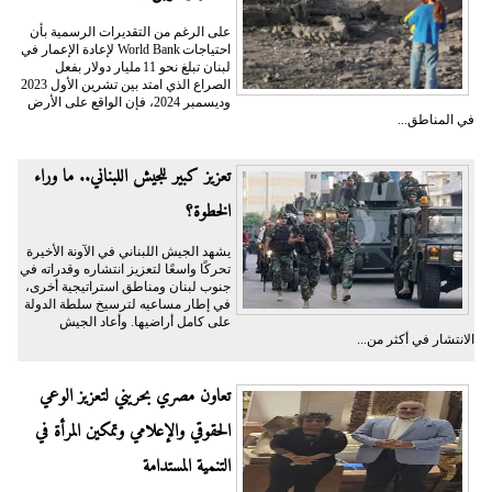
على الرغم من التقديرات الرسمية بأن
احتياجات World Bank لإعادة الإعمار في
لبنان تبلغ نحو 11 مليار دولار بفعل
الصراع الذي امتد بين تشرين الأول 2023
وديسمبر 2024، فإن الواقع على الأرض
في المناطق...
تعزيز كبير للجيش اللبناني.. ما وراء
الخطوة؟
يشهد الجيش اللبناني في الآونة الأخيرة
تحركًا واسعًا لتعزيز انتشاره وقدراته في
جنوب لبنان ومناطق استراتيجية أخرى،
في إطار مساعيه لترسيخ سلطة الدولة
على كامل أراضيها. وأعاد الجيش
الانتشار في أكثر من...
تعاون مصري بحريني لتعزيز الوعي
الحقوقي والإعلامي وتمكين المرأة في
التنمية المستدامة