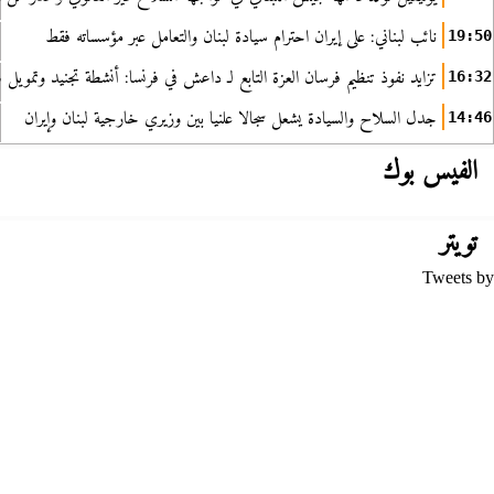
نائب لبناني: على إيران احترام سيادة لبنان والتعامل عبر مؤسساته فقط
19:50
تزايد نفوذ تنظيم فرسان العزة التابع لـ داعش في فرنسا: أنشطة تجنيد وتمويل
16:32
جدل السلاح والسيادة يشعل سجالا علنيا بين وزيري خارجية لبنان وإيران
14:46
الفيس بوك
تويتر
Tweets by