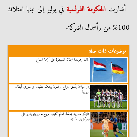
أشارت
الحكومة الفرنسية
في يوليو إلى نيتها امتلاك
100% من رأسمال الشركة.
موضوعات ذات صلة
ألمانيا وهولندا تبحثان السيطرة على أزمة المناخ
إنتر ميلان يُعمق جراح برشلونة بهدف نظيف في دوري أبطال
أوروبا
أتلتيكو مدريد يسقط أمام كلوب بروج.. وبورتو يفوز على
ليفركوزن بثنائية