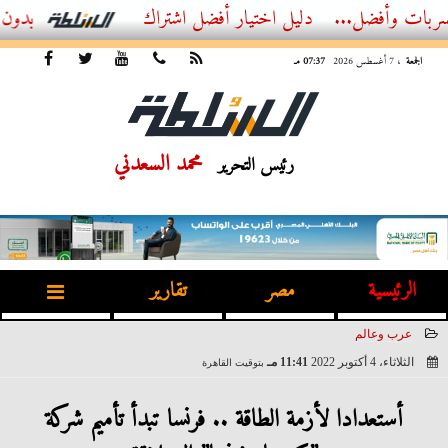
ل...
أفضل اشتراك IPTV بدون تقطيع 2026 – دليل المشاهد العصري
الجمعة
، 7 أغسطس 2026
07:37 مـ
محمد السعدني
رئيس التحرير
الرئيسية
مصر
تقارير
عرب وعالم
الثلاثاء، 4 أكتوبر 2022
11:41 مـ
بتوقيت القاهرة
2022-10-04 23:41:29
أستعدادا لأزمة الطاقة .. فرنسا تبدأ تأميم شركة