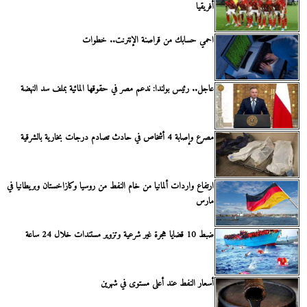
أفريقيا
احمي حسابك من قراصنة الإنترنت.. خطوات
عاجل.. رئيس بولندا: ندعم مصر في حقوقها المائية بملف سد النهضة
مصرع وإصابة 4 أشخاص في حادث تصادم درجات بخارية بالشرقية
ارتفاع واردات ألمانيا من خام النفط من روسيا وكازاخستان وبريطانيا في
مارس
ضبط 10 قضايا هجرة غير شرعية وتزوير مستندات خلال 24 ساعة
أسعار النفط عند أعلى مستوى في شهرين