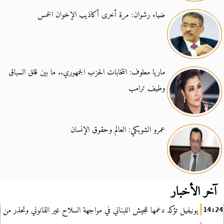
ضياء رشوان: مرة أخرى أكاذيب الإخوان الخمس
ماريا معلوف: انتخابات الحزب الجمهوري.. ما بين قلق السباق
وطيف ترامب
عمرو الشوبكي: العالم وحقوق الإنسان
آخر الأخبار
يونيفيل تؤكد دعمها للجيش اللبناني في مواجهة السلاح غير القانوني وتحذر من ا
14:24