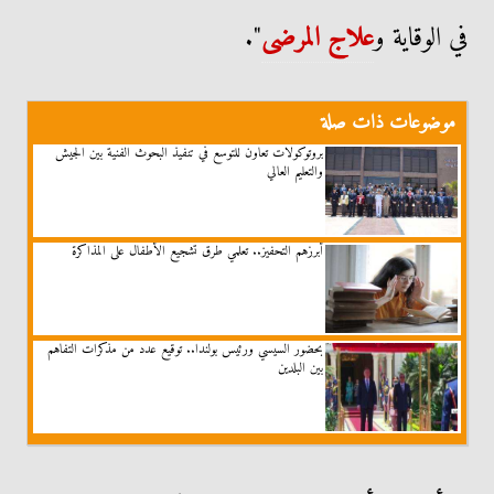
في الوقاية و
علاج المرضى
".
موضوعات ذات صلة
بروتوكولات تعاون للتوسع في تنفيذ البحوث الفنية بين الجيش
والتعليم العالي
أبرزهم التحفيز.. تعلمي طرق تشجيع الأطفال على المذاكرة
بحضور السيسي ورئيس بولندا.. توقيع عدد من مذكرات التفاهم
بين البلدين