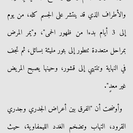
والأطراف الذي قد ينتشر على الجسم كله، من يوم
إلى 3 أيام بدءا من ظهور الحمى"، و"يمر المرض
بمراحل متعددة تتطور إلى بثور مليئة بسائل، ثم تجف
في النهاية وتنتهي إلى قشور، وحينها يصبح المريض
غير معدٍ".
وأوضحت أن "الفرق بين أعراض الجدري وجدري
القرود، التهاب وتضخم الغدد الليمفاوية، حيث