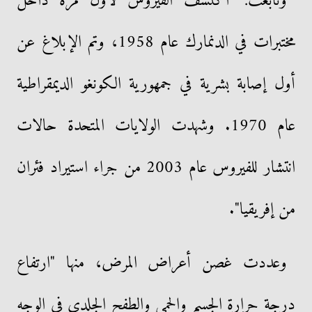
وتابعت: "اكتشف الفيروس لأول مرة داخل
مختبرات في الدنمارك عام 1958، وتم الإبلاغ عن
أول إصابة بشرية في جمهورية الكونغو الديمقراطية
عام 1970. وشهدت الولايات المتحدة حالات
انتشار للفيروس عام 2003 من جراء استيراد فئران
من إفريقيا".
وعددت غصن أعراض المرض، منها "ارتفاع
درجة حرارة الجسم والحمى والطفح الجلدي في الوجه