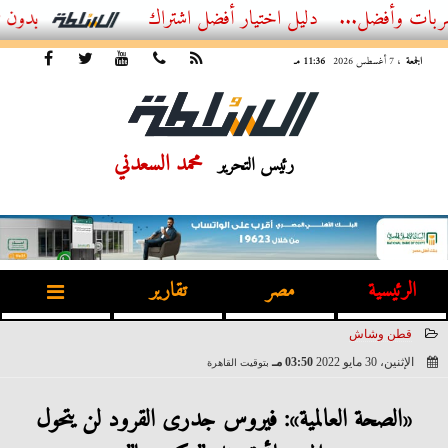
ضل...
أفضل اشتراك IPTV بدون تقطيع 2026 – دليل المشاهد العصري
الجمعة
، 7 أغسطس 2026
11:36 مـ
محمد السعدني
رئيس التحرير
الرئيسية
مصر
تقارير
قطن وشاش
الإثنين، 30 مايو 2022
03:50 مـ
بتوقيت القاهرة
2022-05-30 15:50:19
«الصحة العالمية»: فيروس جدرى القرود لن يتحول