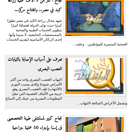
نجاح أكثر من 5 آلاف عملية زراعة
كبد في مصر.. وافتتاح مركز...
شهد مجال زراعة الكبد في مصر تطورًا
كبيرًا حيث تولى الدولة اهتمامًا كبيرًا
بتطوير الخدمات الطبية والصحية
بالمستشفيات الجامعية، لا سيما وأنها
إحدى الركائز الأساسية لتقديم الخدمات
الصحية المتميزة للمواطنين. وعليه،...
تعرف على أسباب الإصابة بالتهابات
العصب البصرى
التهاب العصب البصري واحد من أكثر
الأمراض شيوعا والذى يسبب التورم
(الالتهاب) تلف العصب البصري وهو
حزمة من الألياف العصبية التي تنقل
المعلومات البصرية من عينك إلى الدماغ،
وتشمل الأعراض الشائعة لالتهاب...
نجاح كبير لمستشفى طيبة التخصصى
فى إسنا بإجراء 50 عملية جراحية