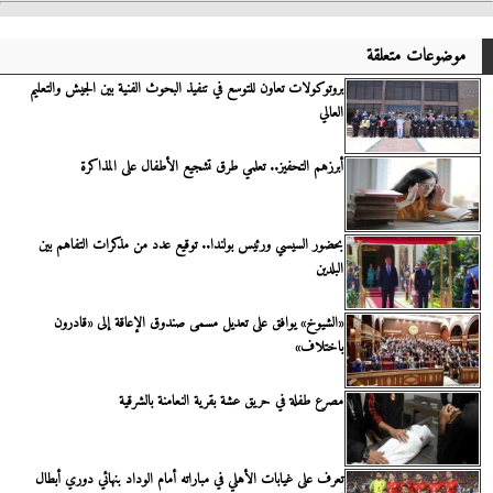
موضوعات متعلقة
بروتوكولات تعاون للتوسع في تنفيذ البحوث الفنية بين الجيش والتعليم
العالي
أبرزهم التحفيز.. تعلمي طرق تشجيع الأطفال على المذاكرة
بحضور السيسي ورئيس بولندا.. توقيع عدد من مذكرات التفاهم بين
البلدين
«الشيوخ» يوافق على تعديل مسمى صندوق الإعاقة إلى «قادرون
باختلاف»
مصرع طفلة في حريق عشة بقرية النعامنة بالشرقية
تعرف على غيابات الأهلي في مباراته أمام الوداد بنهائي دوري أبطال