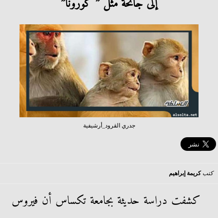
إلى جائحة مثل ” كورونا”
جدري القرود_أرشيفية
كتب
كريمة إبراهيم
كشفت دراسة حديثة بجامعة تكساس أن فيروس