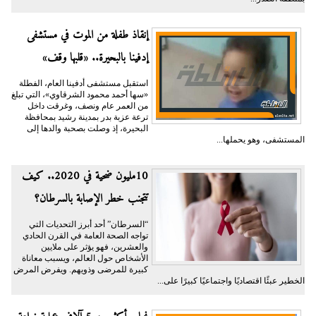
إنقاذ طفلة من الموت في مستشفى
إدفينا بالبحيرة.. «قلبها وقف»
استقبل مستشفى أدفينا العام، الفطلة
«سها أحمد محمود الشرقاوي»، التي تبلغ
من العمر عام ونصف، وغرقت داخل
ترعة عزبة بدر بمدينة رشيد بمحافظة
البحيرة، إذ وصلت بصحبة والدها إلى
المستشفى، وهو يحملها...
10مليون ضحية في 2020.. كيف
تتجنب خطر الإصابة بالسرطان؟
“السرطان” أحد أبرز التحديات التي
تواجه الصحة العامة في القرن الحادي
والعشرين، فهو يؤثر على ملايين
الأشخاص حول العالم، ويسبب معاناة
كبيرة للمرضى وذويهم. ويفرض المرض
الخطير عبئًا اقتصاديًا واجتماعيًا كبيرًا على...