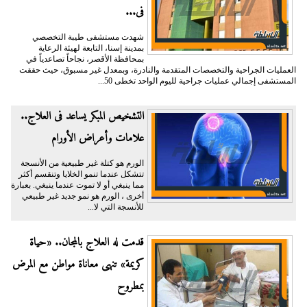
فى...
شهدت مستشفى طيبة التخصصي
بمدينة إسنا، التابعة لهيئة الرعاية
بمحافظة الأقصر، نجاحاً تصاعدياً في
العمليات الجراحية والتخصصات المتقدمة والنادرة، وبمعدل غير مسبوق، حيث حققت
المستشفى إجمالي عمليات جراحية لليوم الواحد تخطى 50...
التشخيص المبكر يساعد فى العلاج..
علامات وأعراض الأورام
الورم هو كتلة غير طبيعية من الأنسجة
تتشكل عندما تنمو الخلايا وتنقسم أكثر
مما ينبغي أو لا تموت عندما ينبغي. بعبارة
أخرى ، الورم هو نمو جديد غير طبيعي
للأنسجة التي لا...
قدمت له العلاج بالمجان.. «حياة
كريمة» تنهى معاناة مواطن مع المرض
بمطروح