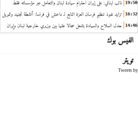
نائب لبناني: على إيران احترام سيادة لبنان والتعامل عبر مؤسساته فقط
19:50
تزايد نفوذ تنظيم فرسان العزة التابع لـ داعش في فرنسا: أنشطة تجنيد وتمويل
16:32
جدل السلاح والسيادة يشعل سجالا علنيا بين وزيري خارجية لبنان وإيران
14:46
الفيس بوك
تويتر
Tweets by