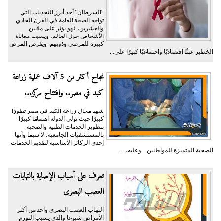
“السرطان” أحد أبرز التحديات التي
تواجه الصحة العامة في القرن الحادي
والعشرين، فهو يؤثر على ملايين
الأشخاص حول العالم، ويسبب معاناة
كبيرة للمرضى وذويهم. ويفرض المرض
الخطير عبئًا اقتصاديًا واجتماعيًا كبيرًا على...
نجاح أكثر من 5 آلاف عملية زراعة
كبد في مصر.. وافتتاح مركز...
شهد مجال زراعة الكبد في مصر تطورًا
كبيرًا حيث تولى الدولة اهتمامًا كبيرًا
بتطوير الخدمات الطبية والصحية
بالمستشفيات الجامعية، لا سيما وأنها
إحدى الركائز الأساسية لتقديم الخدمات
الصحية المتميزة للمواطنين. وعليه،...
تعرف على أسباب الإصابة بالتهابات
العصب البصرى
التهاب العصب البصري واحد من أكثر
الأمراض شيوعا والذى يسبب التورم