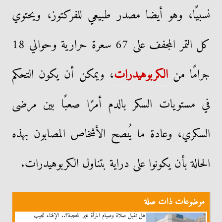
نسبيًا، وهو أيضا مصدر طبيعي للفركتوز، ويحتوي
كل التمر المجفف على 67 سعرة حرارية وحوالي 18
جرامًا من
الكربوهيدرات
، ويمكن أن يكون التحكم
في مستويات السكر بالدم أمرًا صعبًا بين مرضى
السكري، وعادة ما يُنصح الأشخاص المصابون بهذه
الحالة بأن يكونوا على دراية بتناول الكربوهيدرات.
موضوعات ذات صلة
هل تُقبل صلاة وصيام المرأة غير المحجبة؟.. الإفتاء تجيب