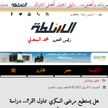
ضل...
أفضل اشتراك IPTV بدون تقطيع 2026 – دليل المشاهد العصري
الجمعة
، 7 أغسطس 2026
09:51 صـ
محمد السعدني
رئيس التحرير
الرئيسية
مصر
تقارير
قطن وشاش
السبت، 9 أبريل 2022
11:12 صـ
بتوقيت القاهرة
2022-04-09 11:12:39
هل يستطيع مرضى السكري تناول التمر؟.. دراسة