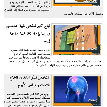
(الالتهاب) تلف العصب البصري وهو
حزمة من الألياف العصبية التي تنقل
المعلومات البصرية من عينك إلى الدماغ،
وتشمل الأعراض الشائعة لالتهاب...
نجاح كبير لمستشفى طيبة التخصصى
فى إسنا بإجراء 50 عملية جراحية
فى...
شهدت مستشفى طيبة التخصصي
بمدينة إسنا، التابعة لهيئة الرعاية
بمحافظة الأقصر، نجاحاً تصاعدياً في
العمليات الجراحية والتخصصات المتقدمة والنادرة، وبمعدل غير مسبوق، حيث حققت
المستشفى إجمالي عمليات جراحية لليوم الواحد تخطى 50...
التشخيص المبكر يساعد فى العلاج..
علامات وأعراض الأورام
الورم هو كتلة غير طبيعية من الأنسجة
تتشكل عندما تنمو الخلايا وتنقسم أكثر
مما ينبغي أو لا تموت عندما ينبغي. بعبارة
أخرى ، الورم هو نمو جديد غير طبيعي