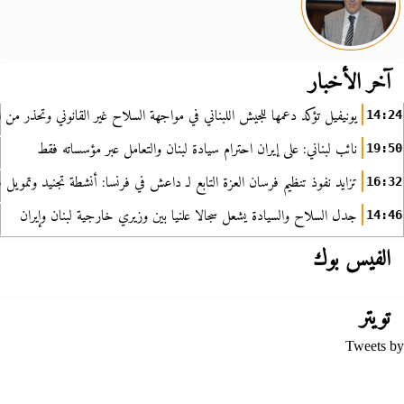
آخر الأخبار
يونيفيل تؤكد دعمها للجيش اللبناني في مواجهة السلاح غير القانوني وتحذر من ا
14:24
نائب لبناني: على إيران احترام سيادة لبنان والتعامل عبر مؤسساته فقط
19:50
تزايد نفوذ تنظيم فرسان العزة التابع لـ داعش في فرنسا: أنشطة تجنيد وتمويل
16:32
جدل السلاح والسيادة يشعل سجالا علنيا بين وزيري خارجية لبنان وإيران
14:46
الفيس بوك
تويتر
Tweets by