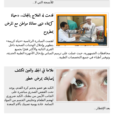
للأنسجة التي لا...
قدمت له العلاج بالمجان.. «حياة
كريمة» تنهى معاناة مواطن مع المرض
بمطروح
اهتمت المبادرة الرئاسية «حياة كريمة»
بتطوير وإحلال الوحدات الصحية داخل
القرى النائية والأكثر فقرًا بجميع
محافظات الجمهورية، حيث عملت على ترميم المباني وإدخال الأجهزة الطبية الحديثة،
وتوفير أطباء في جميع التخصصات الطبية...
علامة في الجلد والعين تكشف
إصابتك بمرض خطير
الكبد هو عضو بحجم كرة القدم، يوجد
تحت القفص الصدري مباشرة على
الجانب الأيمن من بطنك، الكبد ضروري
لهضم الطعام وتخليص الجسم من المواد
السامة. عادة يومية تصيبك بآلام المعدة
بعد الإفطار...