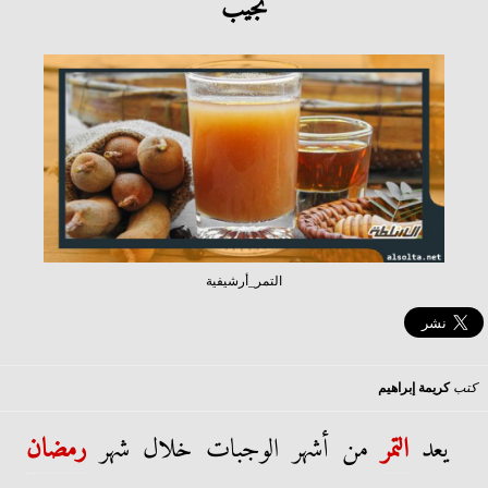
تجيب
التمر_أرشيفية
كتب
كريمة إبراهيم
يعد
التمر
من أشهر الوجبات خلال شهر
رمضان