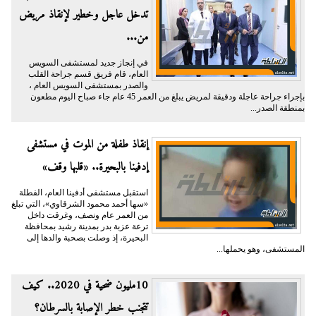
تدخل عاجل وخطير لإنقاذ مريض
من...
في إنجاز جديد لمستشفى السويس
العام، قام فريق قسم جراحة القلب
والصدر بمستشفى السويس العام ،
بإجراء جراحة عاجلة ودقيقة لمريض يبلغ من العمر 45 عام جاء صباح اليوم مطعون
بمنطقة الصدر...
إنقاذ طفلة من الموت في مستشفى
إدفينا بالبحيرة.. «قلبها وقف»
استقبل مستشفى أدفينا العام، الفطلة
«سها أحمد محمود الشرقاوي»، التي تبلغ
من العمر عام ونصف، وغرقت داخل
ترعة عزبة بدر بمدينة رشيد بمحافظة
البحيرة، إذ وصلت بصحبة والدها إلى
المستشفى، وهو يحملها...
10مليون ضحية في 2020.. كيف
تتجنب خطر الإصابة بالسرطان؟