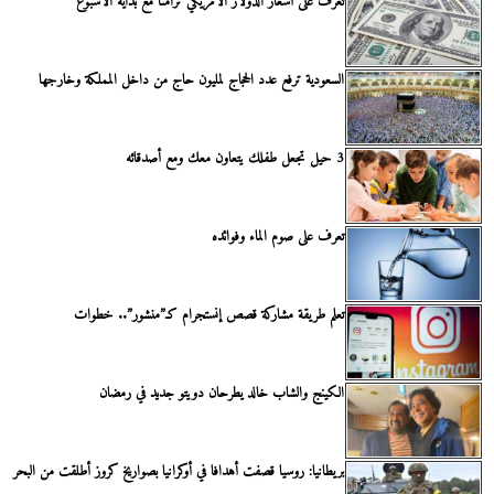
تعرف على أسعار الدولار الأمريكي تزامنا مع بداية الأسبوع
السعودية ترفع عدد الحجاج لمليون حاج من داخل المملكة وخارجها
3 حيل تجعل طفلك يتعاون معك ومع أصدقائه
تعرف على صوم الماء وفوائده
تعلم طريقة مشاركة قصص إنستجرام كـ”منشور”.. خطوات
الكينج والشاب خالد يطرحان دويتو جديد في رمضان
بريطانيا: روسيا قصفت أهدافا في أوكرانيا بصواريخ كروز أطلقت من البحر