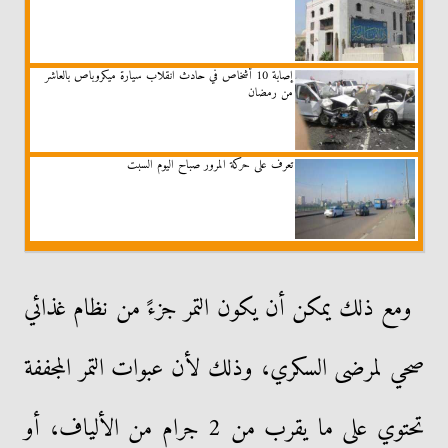
إصابة 10 أشخاص في حادث انقلاب سيارة ميكروباص بالعاشر
من رمضان
تعرف على حركة المرور صباح اليوم السبت
ومع ذلك يمكن أن يكون التمر جزءً من نظام غذائي
صحي لمرضى السكري، وذلك لأن عبوات التمر المجففة
تحتوي على ما يقرب من 2 جرام من الألياف، أو