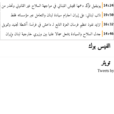
يونيفيل تؤكد دعمها للجيش اللبناني في مواجهة السلاح غير القانوني وتحذر من ا
14:24
نائب لبناني: على إيران احترام سيادة لبنان والتعامل عبر مؤسساته فقط
19:50
تزايد نفوذ تنظيم فرسان العزة التابع لـ داعش في فرنسا: أنشطة تجنيد وتمويل
16:32
جدل السلاح والسيادة يشعل سجالا علنيا بين وزيري خارجية لبنان وإيران
14:46
الفيس بوك
تويتر
Tweets by