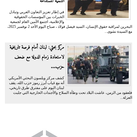
التنمية المستدامة
في إطار تعزيز التعاون العربي وتبادل
الخبرات بين المؤسسات الحقوقية
والإعلامية، اجتمع الأمين العام لجمعية
البحرين لمراقبة حقوق الإنسان، السيد فيصل فولاذ ، صباح اليوم الأحد 2 نوفمبر 2025،
مع السيدة نشوى...
مركز بحثي: لبنان أمام فرصة تاريخية
لاستعادة زمام الدولة مع ضعف
حزب...
كشف مركز ويلسون البحثي الأمريكي
أنه مع غياب أبرز رموز حزب الله، يقف
لبنان اليوم على مفترق طرق تاريخي،
فلعقود من الزمن، عاشت البلاد تحت وطأة السلاح والأجندات الخارجية التي جلبت
العزلة...