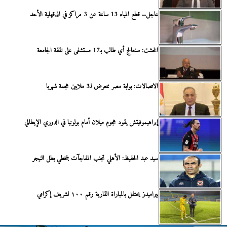
عاجل.. قطع المياه 13 ساعة عن 3 مراكز في الدقهلية الأحد
الخشت: سنعالج أي طالب بـ17 مستشفى على نققة الجامعة
الاتصالات: بوابة مصر تتعرض لـ3 ملايين هجمة شهريا
إبراهيموفيتش يقود هجوم ميلان أمام بولونيا في الدوري الإيطالي
سيد عبد الحفيظ: الأهلي تجنب المفاجآت بتخطي بطل النيجر
بيراميدز يحتفل بالمباراة القارية رقم ١٠٠ لشريف إكرامي