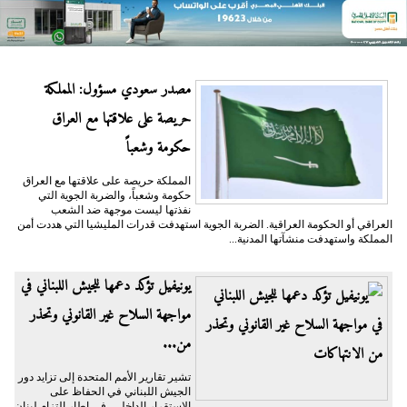
مصدر سعودي مسؤول: المملكة
حريصة على علاقتها مع العراق
حكومة وشعباً
المملكة حريصة على علاقتها مع العراق
حكومة وشعباً، والضربة الجوية التي
نفذتها ليست موجهة ضد الشعب
العراقي أو الحكومة العراقية. الضربة الجوية استهدفت قدرات المليشيا التي هددت أمن
المملكة واستهدفت منشآتها المدنية...
يونيفيل تؤكد دعمها للجيش اللبناني في
مواجهة السلاح غير القانوني وتحذر
من...
تشير تقارير الأمم المتحدة إلى تزايد دور
الجيش اللبناني في الحفاظ على
الاستقرار الداخلي، في إطار التزام لبنان