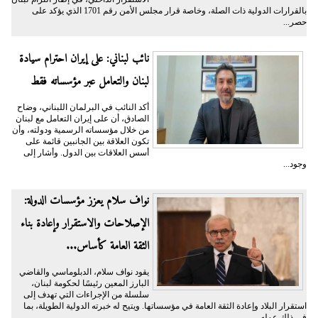
بالقرارات الدولية ذات الصلة، وخاصة قرار مجلس الأمن رقم 1701 الذي يؤكد على
حصر...
نائب لبناني: على إيران احترام سيادة
لبنان والتعامل عبر مؤسساته فقط
أكد النائب في البرلمان اللبناني، وضاح
الصادق، أن على إيران التعامل مع لبنان
من خلال مؤسساته الرسمية ودولته، وأن
تكون العلاقة بين الجانبين قائمة على
أسس العلاقات بين الدول. وأشار إلى
وجود...
نواف سلام يعزز مؤسسات الدولة:
الإصلاحات والاستقرار وإعادة بناء
الثقة العامة كأساس...
يقود نواف سلام، الدبلوماسي والقاضي
البارز المعين رئيسًا لحكومة لبنان،
سلسلة من الإجراءات التي تهدف إلى
استقرار البلاد وإعادة الثقة العامة في مؤسساتها. ويتيح له خبرته الدولية الطويلة، بما
في ذلك عمله...