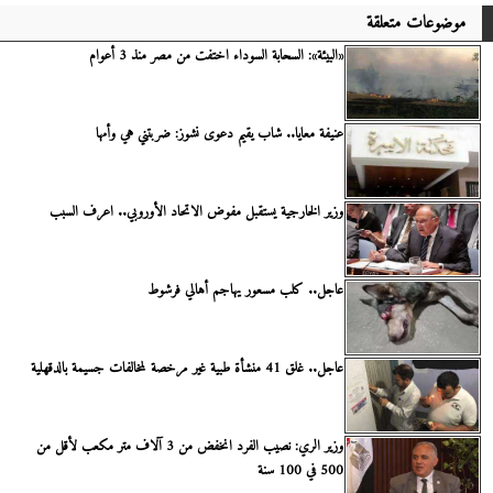
موضوعات متعلقة
«البيئة»: السحابة السوداء اختفت من مصر منذ 3 أعوام
عنيفة معايا.. شاب يقيم دعوى نشوز: ضربتني هي وأمها
وزير الخارجية يستقبل مفوض الاتحاد الأوروبي.. اعرف السبب
عاجل.. كلب مسعور يهاجم أهالي فرشوط
عاجل.. غلق 41 منشأة طبية غير مرخصة لمخالفات جسيمة بالدقهلية
وزير الري: نصيب الفرد انخفض من 3 آلاف متر مكعب لأقل من
500 في 100 سنة