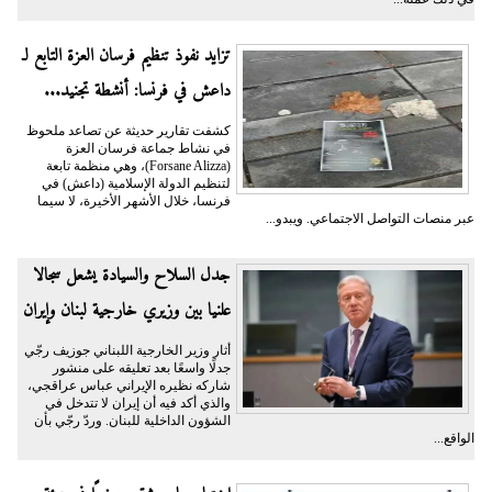
تزايد نفوذ تنظيم فرسان العزة التابع لـ
داعش في فرنسا: أنشطة تجنيد...
كشفت تقارير حديثة عن تصاعد ملحوظ
في نشاط جماعة فرسان العزة
(Forsane Alizza)، وهي منظمة تابعة
لتنظيم الدولة الإسلامية (داعش) في
فرنسا، خلال الأشهر الأخيرة، لا سيما
عبر منصات التواصل الاجتماعي. ويبدو...
جدل السلاح والسيادة يشعل سجالا
علنيا بين وزيري خارجية لبنان وإيران
أثار وزير الخارجية اللبناني جوزيف رجّي
جدلًا واسعًا بعد تعليقه على منشور
شاركه نظيره الإيراني عباس عراقجي،
والذي أكد فيه أن إيران لا تتدخل في
الشؤون الداخلية للبنان. وردّ رجّي بأن
الواقع...