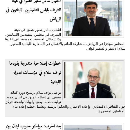
اختيار سامر شقير عضوًا في هيئة
الشرف بمجلس التنفيذيين اللبنانيين في
الرياض
انتُخب سامر شقير عضوًا في هيئة
الشرف في مجلس التنفيذيين اللبنانيين،
وذلك خلال الجمعية العمومية التي عقدها
المجلس مؤخرًا في الرياض، بمشاركة القائم بالأعمال في السفارة اللبنانية السفير
سلام الأشقر والسفير فؤاد...
خطوات إصلاحية متدرجة يقودها
نواف سلام في مؤسسات الدولة
اللبنانية
يواصل نواف سلام ترسيخ دوره كقائد
يسعى إلى إصلاح عميق في لبنان. فمنذ
توليه منصبه، وضع أولويات واضحة تتركز
حول التعافي الاقتصادي، وإعادة الإعمار، والحكم الرشيد. وتشمل خطته إعادة بناء
المناطق المتضررة،...
بعد الحرب: مواطنو جنوب لبنان بين