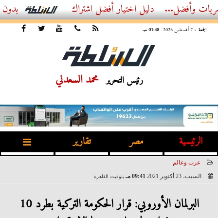
أفضل...
أفضل اشتراك IPTV بدون تقطيع 2026 – دليل المشاهد العصري
الجمعة
، 7 أغسطس 2026
01:48 صـ
محمد السعدني
رئيس التحرير
الرئيسية
مصر
تقارير
عرب وعالم
السبت، 23 أكتوبر 2021
09:41 مـ
بتوقيت القاهرة
2021-10-23 21:41:41
البرلمان الأوروبي: قرار الحكومة التركية بطرد 10