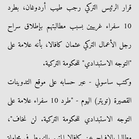
قرار الرئيس التركي رجب طيب أردوغان، بطرد
10 سفراء غربيين بسبب مطالبتهم بإطلاق سراح
رجل الأعمال التركي عثمان كافالا، بأنه علامة على
"التوجه الاستبدادي" للحكومة التركية.
وكتب ساسولي - عبر حسابه على موقع التدوينات
القصيرة (تويتر) اليوم - "طرد 10 سفراء علامة على
التوجه الاستبدادي للحكومة التركية. لن نخاف"،
مطالبا بالإفراج عن كافالا المتهم بالتورط في محاولة