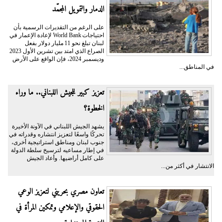
الدمار والتمويل المجمّد
على الرغم من التقديرات الرسمية بأن
احتياجات World Bank لإعادة الإعمار في
لبنان تبلغ نحو 11 مليار دولار بفعل
الصراع الذي امتد بين تشرين الأول 2023
وديسمبر 2024، فإن الواقع على الأرض
في المناطق...
تعزيز كبير للجيش اللبناني.. ما وراء
الخطوة؟
يشهد الجيش اللبناني في الآونة الأخيرة
تحركًا واسعًا لتعزيز انتشاره وقدراته في
جنوب لبنان ومناطق استراتيجية أخرى،
في إطار مساعيه لترسيخ سلطة الدولة
على كامل أراضيها. وأعاد الجيش
الانتشار في أكثر من...
تعاون مصري بحريني لتعزيز الوعي
الحقوقي والإعلامي وتمكين المرأة في