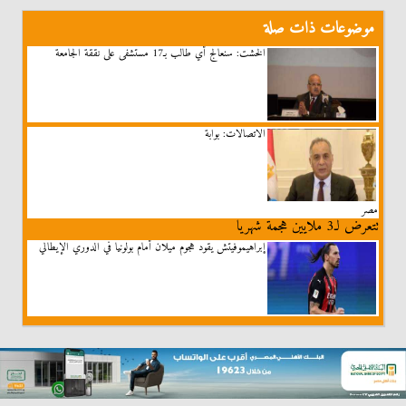
موضوعات ذات صلة
الخشت: سنعالج أي طالب بـ17 مستشفى على نققة الجامعة
الاتصالات: بوابة
مصر
تتعرض لـ3 ملايين هجمة شهريا
إبراهيموفيتش يقود هجوم ميلان أمام بولونيا في الدوري الإيطالي