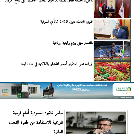
عاجل.. الصحة تطلق تطبيقا بـ3 ألوان لتحديد الحاصلين على لقاح كورونا
القوى العاملة: تعيين 2413 شاباً في المنوفية
مانشستر سيتي يهزم برايتون برباعية
الزراعة تعلن استقرار أسعار الخضار والفاكهة في هذا الموعد
سامر شقير: السعودية أمام فرصة
تاريخية للاستفادة من طفرة الذهب
العالمية