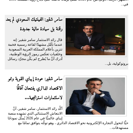
في...
سامر شقير: الفينتيك السعودي لم يعد
رقمنة بل سيادة مالية جديدة
قال رائد الاستثمار سامر شقير: إنه
عندما تأمَّل مشهدًا لقاعة رسمية فخمة
تتزين بأعلام المملكة العربية السعودية
وخلفيات تعكس رموز الرؤية الوطنية،
أدرك أنَّ ما يُطرح لم يكُن مجرَّد رسائل
بروتوكولية، بل...
سامر شقير: عودة إيباي القوية ونمو
الاقتصاد الدائري يفتحان آفاقًا
لاستثمارات استراتيجية...
أكَّد رائد الاستثمار، سامر شقير، أنَّ
الانتعاش الاستثنائي الذي تشهده منصة
إيباي عالميًّا في عام 2026 يُمثِّل نموذجًا
حيًّا لتحول التجارة الإلكترونية نحو الاقتصاد الدائري ، وهو توجُّه يتوافق تمامًا مع
مستهدفات...