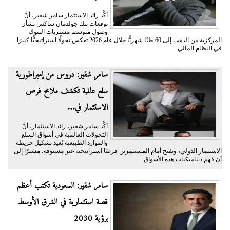
أكَّد رائد الاستثمار سامر شقير، أنَّ
توقعات بنك جولدمان ساكس بشأن
وصول متوسط مشتريات البنوك
المركزية من الذهب إلى 60 طنًا شهريًّا خلال عام 2026 تعكس تحولًا استراتيجيًّا كبيرًا
في النظام المالي...
سامر شقير: دروس من إمبراطورية
سلع عالمية تكشف ملامح فرص
الاستثمار في...
أكَّد سامر شقير، رائد الاستثمار، أنَّ
التحولات العالمية في أسواق السلع
والموارد الطبيعية تُعيد تشكيل خريطة
الاستثمار الدولي، وتفتح أمام المستثمرين فرصًا استراتيجية غير مسبوقة، مشيرًا إلى
أن فهم ديناميكيات هذه الأسواق...
سامر شقير: السعودية تكتب أعظم
قصة استثمارية في الشرق الأوسط
برؤية 2030