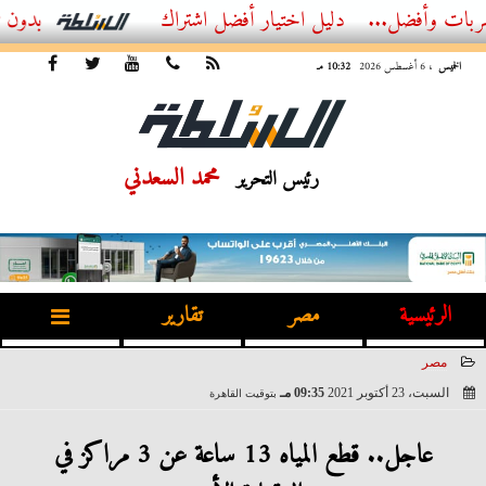
ل...
أفضل اشتراك IPTV بدون تقطيع 2026 – دليل المشاهد العصري
الخميس
، 6 أغسطس 2026
10:32 مـ
محمد السعدني
رئيس التحرير
الرئيسية
مصر
تقارير
مصر
السبت، 23 أكتوبر 2021
09:35 مـ
بتوقيت القاهرة
2021-10-23 21:35:43
عاجل.. قطع المياه 13 ساعة عن 3 مراكز في