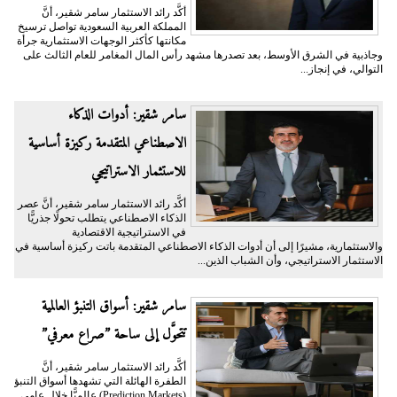
أكَّد رائد الاستثمار سامر شقير، أنَّ
المملكة العربية السعودية تواصل ترسيخ
مكانتها كأكثر الوجهات الاستثمارية جرأة
وجاذبية في الشرق الأوسط، بعد تصدرها مشهد رأس المال المغامر للعام الثالث على
التوالي، في إنجاز...
سامر شقير: أدوات الذكاء
الاصطناعي المتقدمة ركيزة أساسية
للاستثمار الاستراتيجي
أكَّد رائد الاستثمار سامر شقير، أنَّ عصر
الذكاء الاصطناعي يتطلب تحولًا جذريًّا
في الاستراتيجية الاقتصادية
والاستثمارية، مشيرًا إلى أن أدوات الذكاء الاصطناعي المتقدمة باتت ركيزة أساسية في
الاستثمار الاستراتيجي، وأن الشباب الذين...
سامر شقير: أسواق التنبؤ العالمية
تتحوَّل إلى ساحة ”صراع معرفي”
أكَّد رائد الاستثمار سامر شقير، أنَّ
الطفرة الهائلة التي تشهدها أسواق التنبؤ
(Prediction Markets) عالميًّا خلال عامي