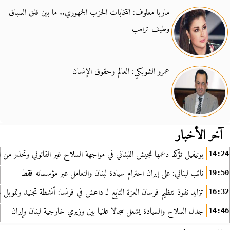
ماريا معلوف: انتخابات الحزب الجمهوري.. ما بين قلق السباق
وطيف ترامب
عمرو الشوبكي: العالم وحقوق الإنسان
آخر الأخبار
يونيفيل تؤكد دعمها للجيش اللبناني في مواجهة السلاح غير القانوني وتحذر من ا
14:24
نائب لبناني: على إيران احترام سيادة لبنان والتعامل عبر مؤسساته فقط
19:50
تزايد نفوذ تنظيم فرسان العزة التابع لـ داعش في فرنسا: أنشطة تجنيد وتمويل
16:32
جدل السلاح والسيادة يشعل سجالا علنيا بين وزيري خارجية لبنان وإيران
14:46