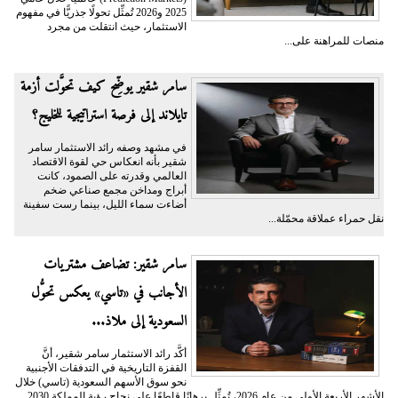
2025 و2026 تُمثِّل تحولًا جذريًّا في مفهوم
الاستثمار، حيث انتقلت من مجرد
منصات للمراهنة على...
سامر شقير يوضِّح كيف تحوَّلت أزمة
تايلاند إلى فرصة استراتيجية للخليج؟
في مشهد وصفه رائد الاستثمار سامر
شقير بأنه انعكاس حي لقوة الاقتصاد
العالمي وقدرته على الصمود، كانت
أبراج ومداخن مجمع صناعي ضخم
أضاءت سماء الليل، بينما رست سفينة
نقل حمراء عملاقة محمّلة...
سامر شقير: تضاعف مشتريات
الأجانب في «تاسي» يعكس تحوُّل
السعودية إلى ملاذ...
أكَّد رائد الاستثمار سامر شقير، أنَّ
القفزة التاريخية في التدفقات الأجنبية
نحو سوق الأسهم السعودية (تاسي) خلال
الأشهر الأربعة الأولى من عام 2026، تُمثِّل برهانًا قاطعًا على نجاح رؤية المملكة 2030