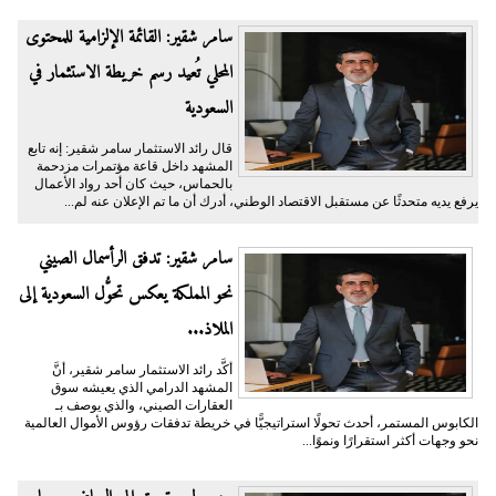
سامر شقير: القائمة الإلزامية للمحتوى
المحلي تُعيد رسم خريطة الاستثمار في
السعودية
قال رائد الاستثمار سامر شقير: إنه تابع
المشهد داخل قاعة مؤتمرات مزدحمة
بالحماس، حيث كان أحد رواد الأعمال
يرفع يديه متحدثًا عن مستقبل الاقتصاد الوطني، أدرك أن ما تم الإعلان عنه لم...
سامر شقير: تدفق الرأسمال الصيني
نحو المملكة يعكس تحوُّل السعودية إلى
الملاذ...
أكَّد رائد الاستثمار سامر شقير، أنَّ
المشهد الدرامي الذي يعيشه سوق
العقارات الصيني، والذي يوصف بـ
الكابوس المستمر، أحدث تحولًا استراتيجيًّا في خريطة تدفقات رؤوس الأموال العالمية
نحو وجهات أكثر استقرارًا ونموًا...