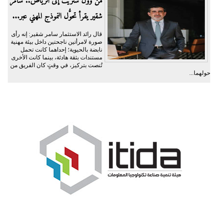
من وول ستريت إلى الرياض.. سامر
شقير يقرأ تحوُّل النموذج المهني عبر...
قال رائد الاستثمار سامر شقير: إنه رأى
صورة لامرأتين ناجحتين داخل بيئة مهنية
نابضة بالحيوية؛ إحداهما كانت تحمل
مستندات بثقة هادئة، بينما كانت الأخرى
تُنصت بتركيز، في وقتٍ كان الفريق من
حولهما...