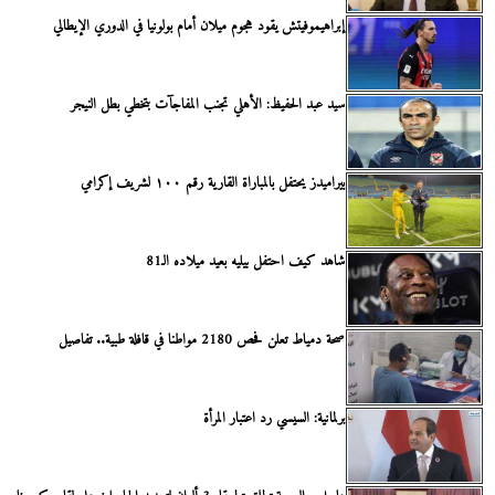
إبراهيموفيتش يقود هجوم ميلان أمام بولونيا في الدوري الإيطالي
سيد عبد الحفيظ: الأهلي تجنب المفاجآت بتخطي بطل النيجر
بيراميدز يحتفل بالمباراة القارية رقم ١٠٠ لشريف إكرامي
شاهد كيف احتفل بيليه بعيد ميلاده الـ81
صحة دمياط تعلن فحص 2180 مواطنا في قافلة طبية.. تفاصيل
برلمانية: السيسي رد اعتبار المرأة