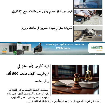
القبض على تشكيل عصابي يستولى على بطاقات الدفع الإلكتروني
الكويت: مقتل وإصابة 5 مصريين في حادث مروري
نهاية كابوس (أبو حمد) في
الرياض... كيف عادت 500 ألف
ريال بعد...
المقدمة: لحظة السقوط في الفخ لم
يكن أبو حمد ، الموظف الذي أفنى ثلاثة
عقود من عمره في العمل الدؤوب،
يبحث عن ثراء فاحش، بل كان يحلم بتأمين حياة هادئة لعائلته عبر...