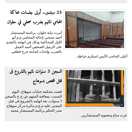
25 سبتمبر.. أولى جلسات محاكمة
المحامي المتهم بضرب صحفي في حلوان
أمرت نيابة حلوان، برئاسة المستشار
أحمد صبحي بإحالة المحامي م.م أبو
الليل للمحاكمة وذلك في اتهامه بالتعدى
على الزميل الصحفي أحمد الجمل
بالضرب وإحداث إصابته جرح قطعي
أعلى الحاجب الأيمن استلزم خياطة...
السجن 3 سنوات لمتهم بالشروع فى
قتل شخص بسوهاج
قضت محكمة جنايات سوهاج، اليوم
السبت، بمعاقبة المتهم ش.ح.ح بالسجن
3 سنوات، بعد اتهامه بالشروع فى قتل
المجنى عليه م.ع.م بدائرة مركز سوهاج.
صدر الحكم برئاسة المستشار محمد
عزت مناع وعضوية المستشارين...