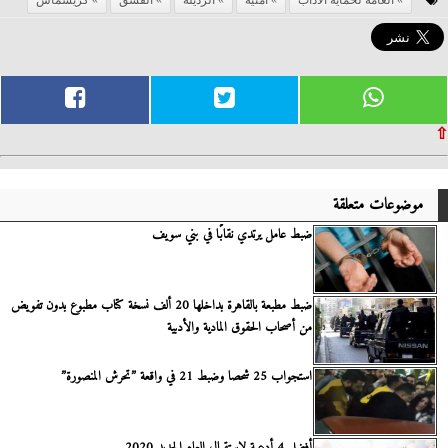
⇧
موضوعات متعلقة
ضبط عامل يرتدي نقابًا في بني سويف
ضبط مطبعة بالقاهرة بداخلها 20 ألف نسخة كتاب مطبوع بدون تفويض
من أصحاب الحقوق المادية والأدبية
استجواب 25 شحصا وضبط 21 في واقعة ”تحرش المنصورة”
أفضل 4 أدعية لاستقبال العام الجديد 2020