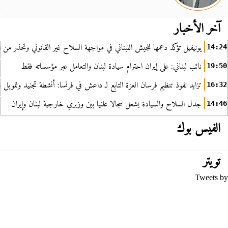
آخر الأخبار
يونيفيل تؤكد دعمها للجيش اللبناني في مواجهة السلاح غير القانوني وتحذر من ا
14:24
نائب لبناني: على إيران احترام سيادة لبنان والتعامل عبر مؤسساته فقط
19:50
تزايد نفوذ تنظيم فرسان العزة التابع لـ داعش في فرنسا: أنشطة تجنيد وتمويل
16:32
جدل السلاح والسيادة يشعل سجالا علنيا بين وزيري خارجية لبنان وإيران
14:46
الفيس بوك
تويتر
Tweets by