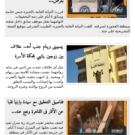
بغرض...
قررت النيابة العامة بالجيزة حبس خادمة
وسائق 4 أيام على ذمة التحقيقات
لاتهامهما بقتل موظف سابق داخل شقته
بمنطقة العجوزة لسرقته. كلفت النيابة العامة بالجيزة، الطبيب الشرعى بتوقيع الصفة
التشريحية على جثة...
بيسيبنى وينام جنب أمه.. خلاف
بين زوجين ينتهي بمحكمة الأسرة
مثل أي خلافات تحدث بين اثنين في بداية
زواجهما، نشبت مشادة كلامية بين ريهام.
ا، ومحمد. ع، انتهت بتعديه عليها بالضرب
وأحدث بها إصابات، والسبب التعلق
الشديد من الزوج بوالدته وغيرة الزوجة...
تفاصيل التحقيق مع سيدة وابنها نقبا
عن الآثار فى القاهرة ونتج عنه...
كشف محضر تغيب حررته ربة منزل تفيد
فيه تغيب نجلها عن المنزل لمدة 5 أيام،
عن جريمة تنقيب عن الآثار فى منطقة