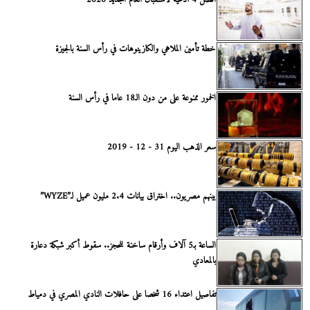
خطة تأمين الملاهي والكازينوهات في رأس السنة بالجيزة
الخمور ممنوعة على من دون الـ18 عاما في رأس السنة
سعر الذهب اليوم 31 - 12 - 2019
بينهم مصريون.. اختراق بيانات 2.4 مليون عميل لـ”WYZE”
الساعة بـ5 آلاف وأرقام ساخنة للحجز.. سقوط أكبر شبكة دعارة
بالمعادي
تفاصيل اعتداء 16 شخصا على حافلات النادي المصري في دمياط