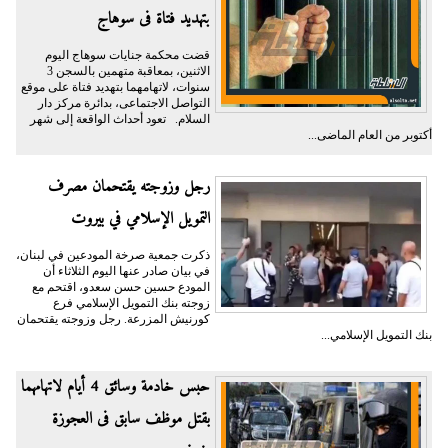
بتهديد فتاة فى سوهاج
قضت محكمة جنايات سوهاج اليوم
الاثنين، بمعاقبة متهمين بالسجن 3
سنوات، لاتهامهما بتهديد فتاة على موقع
التواصل الاجتماعى، بدائرة مركز دار
السلام. تعود أحداث الواقعة إلى شهر
أكتوبر من العام الماضى...
رجل وزوجته يقتحمان مصرف
التمويل الإسلامي في بيروت
ذكرت جمعية صرخة المودعين في لبنان،
في بيان صادر عنها اليوم الثلاثاء أن
المودع حسين حسن سعدو، اقتحم مع
زوجته بنك التمويل الإسلامي فرع
كورنيش المزرعة. رجل وزوجته يقتحمان
بنك التمويل الإسلامي...
حبس خادمة وسائق 4 أيام لاتهامهما
بقتل موظف سابق فى العجوزة