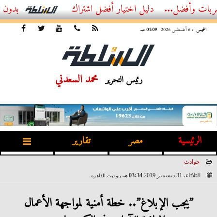
ضل...
أفضل اشتراك IPTV بدون تقطيع 2026 – دليل المشاهد العصري
الخميس
، 6 أغسطس 2026
01:09 صـ
محمد السعدني
رئيس التحرير
الرئيسية
مصر
تقارير
حوادث
الثلاثاء، 31 ديسمبر 2019
03:34 مـ
بتوقيت القاهرة
2019-12-31 15:34:54
”يجب الإبلاغ”.. خطة أمنية لمواجهة الأعمال