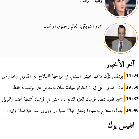
وطيف ترامب
عمرو الشوبكي: العالم وحقوق الإنسان
آخر الأخبار
يونيفيل تؤكد دعمها للجيش اللبناني في مواجهة السلاح غير القانوني وتحذر من ا
14:24
نائب لبناني: على إيران احترام سيادة لبنان والتعامل عبر مؤسساته فقط
19:50
تزايد نفوذ تنظيم فرسان العزة التابع لـ داعش في فرنسا: أنشطة تجنيد وتمويل
16:32
جدل السلاح والسيادة يشعل سجالا علنيا بين وزيري خارجية لبنان وإيران
14:46
الفيس بوك