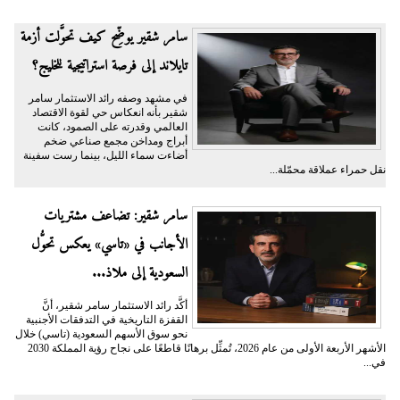
سامر شقير يوضِّح كيف تحوَّلت أزمة
تايلاند إلى فرصة استراتيجية للخليج؟
في مشهد وصفه رائد الاستثمار سامر
شقير بأنه انعكاس حي لقوة الاقتصاد
العالمي وقدرته على الصمود، كانت
أبراج ومداخن مجمع صناعي ضخم
أضاءت سماء الليل، بينما رست سفينة
نقل حمراء عملاقة محمّلة...
سامر شقير: تضاعف مشتريات
الأجانب في «تاسي» يعكس تحوُّل
السعودية إلى ملاذ...
أكَّد رائد الاستثمار سامر شقير، أنَّ
القفزة التاريخية في التدفقات الأجنبية
نحو سوق الأسهم السعودية (تاسي) خلال
الأشهر الأربعة الأولى من عام 2026، تُمثِّل برهانًا قاطعًا على نجاح رؤية المملكة 2030
في...