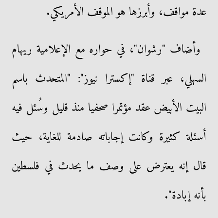
عدة مواقف، وأبرزها هو الموقف الأمريكي.
وأضاف "رشوان"، في حواره مع الإعلامية ريهام
السهلي، عبر قناة "إكسترا نيوز": "المتحدث باسم
البيت الأبيض عقد مؤتمرا صحفيا منذ قليل وسُئل فيه
أسئلة كثيرة وكانت إجاباته صادمة للغاية، حيث
قال إنه يعترض على وصف ما يحدث في فلسطين
بأنه إبادة".