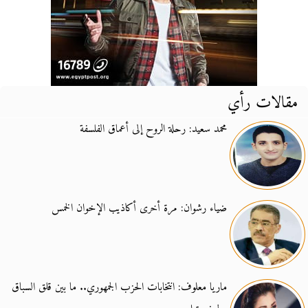
مقالات رأي
محمد سعيد: رحلة الروح إلى أعماق الفلسفة
ضياء رشوان: مرة أخرى أكاذيب الإخوان الخمس
ماريا معلوف: انتخابات الحزب الجمهوري.. ما بين قلق السباق