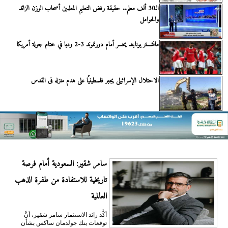
الـ30 ألف معلم.. حقيقة رفض التعليم المعلمين أصحاب الوزن الزائد
والحوامل
مانشستر يونايتد يخسر أمام دورتموند 3-2 وديا في ختام جولة أمريكا
الاحتلال الإسرائيلى يجبر فلسطينيًا على هدم منزله فى القدس
سامر شقير: السعودية أمام فرصة
تاريخية للاستفادة من طفرة الذهب
العالمية
أكَّد رائد الاستثمار سامر شقير، أنَّ
توقعات بنك جولدمان ساكس بشأن