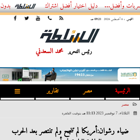
ضل...
أفضل اشتراك IPTV بدون تقطيع 2026 – دليل المشاهد العصري
الخميس
، 6 أغسطس 2026
09:21 صـ
محمد السعدني
رئيس التحرير
الرئيسية
مصر
تقارير
مصر
الثلاثاء، 7 نوفمبر 2023
11:13 مـ
بتوقيت القاهرة
2023-11-07 23:13:57
ضياء رشوان:أمريكا لم تنجح ولم تنتصر بعد الحرب