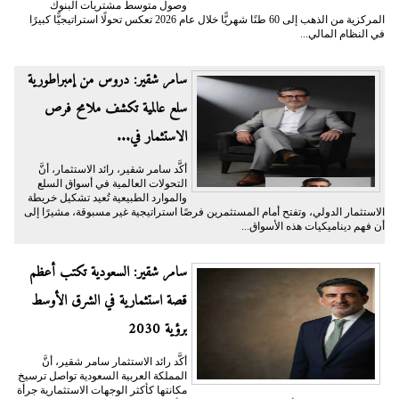
وصول متوسط مشتريات البنوك
المركزية من الذهب إلى 60 طنًا شهريًّا خلال عام 2026 تعكس تحولًا استراتيجيًّا كبيرًا
في النظام المالي...
سامر شقير: دروس من إمبراطورية
سلع عالمية تكشف ملامح فرص
الاستثمار في...
أكَّد سامر شقير، رائد الاستثمار، أنَّ
التحولات العالمية في أسواق السلع
والموارد الطبيعية تُعيد تشكيل خريطة
الاستثمار الدولي، وتفتح أمام المستثمرين فرصًا استراتيجية غير مسبوقة، مشيرًا إلى
أن فهم ديناميكيات هذه الأسواق...
سامر شقير: السعودية تكتب أعظم
قصة استثمارية في الشرق الأوسط
برؤية 2030
أكَّد رائد الاستثمار سامر شقير، أنَّ
المملكة العربية السعودية تواصل ترسيخ
مكانتها كأكثر الوجهات الاستثمارية جرأة