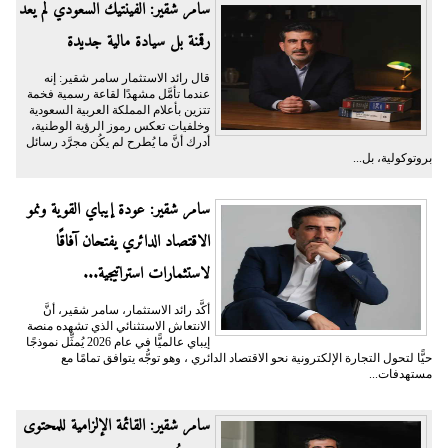
سامر شقير: الفينتيك السعودي لم يعد
رقمنة بل سيادة مالية جديدة
قال رائد الاستثمار سامر شقير: إنه
عندما تأمَّل مشهدًا لقاعة رسمية فخمة
تتزين بأعلام المملكة العربية السعودية
وخلفيات تعكس رموز الرؤية الوطنية،
أدرك أنَّ ما يُطرح لم يكُن مجرَّد رسائل
بروتوكولية، بل...
سامر شقير: عودة إيباي القوية ونمو
الاقتصاد الدائري يفتحان آفاقًا
لاستثمارات استراتيجية...
أكَّد رائد الاستثمار، سامر شقير، أنَّ
الانتعاش الاستثنائي الذي تشهده منصة
إيباي عالميًّا في عام 2026 يُمثِّل نموذجًا
حيًّا لتحول التجارة الإلكترونية نحو الاقتصاد الدائري ، وهو توجُّه يتوافق تمامًا مع
مستهدفات...
سامر شقير: القائمة الإلزامية للمحتوى