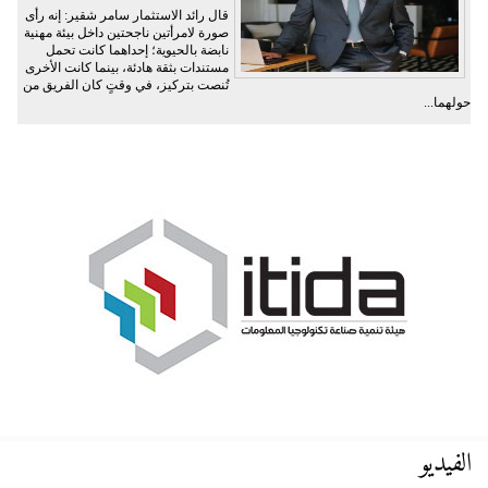
قال رائد الاستثمار سامر شقير: إنه رأى
صورة لامرأتين ناجحتين داخل بيئة مهنية
نابضة بالحيوية؛ إحداهما كانت تحمل
مستندات بثقة هادئة، بينما كانت الأخرى
تُنصت بتركيز، في وقتٍ كان الفريق من
حولهما...
الفيديو