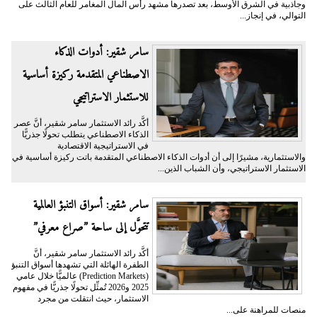
وجاذبية في الشرق الأوسط، بعد تصدرها مشهد رأس المال المغامر للعام الثالث على
التوالي، في إنجاز...
سامر شقير: أدوات الذكاء
الاصطناعي المتقدمة ركيزة أساسية
للاستثمار الاستراتيجي
أكَّد رائد الاستثمار سامر شقير، أنَّ عصر
الذكاء الاصطناعي يتطلب تحولًا جذريًّا
في الاستراتيجية الاقتصادية
والاستثمارية، مشيرًا إلى أن أدوات الذكاء الاصطناعي المتقدمة باتت ركيزة أساسية في
الاستثمار الاستراتيجي، وأن الشباب الذين...
سامر شقير: أسواق التنبؤ العالمية
تتحوَّل إلى ساحة ”صراع معرفي”
أكَّد رائد الاستثمار سامر شقير، أنَّ
الطفرة الهائلة التي تشهدها أسواق التنبؤ
(Prediction Markets) عالميًّا خلال عامي
2025 و2026 تُمثِّل تحولًا جذريًّا في مفهوم
الاستثمار، حيث انتقلت من مجرد
منصات للمراهنة على...