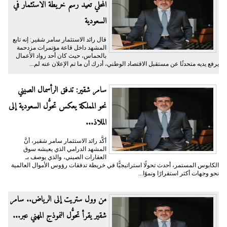
المحلي تُعيد رسم خريطة الاستثمار في
السعودية
قال رائد الاستثمار سامر شقير: إنه تابع
المشهد داخل قاعة مؤتمرات مزدحمة
بالحماس، حيث كان أحد رواد الأعمال
يرفع يديه متحدثًا عن مستقبل الاقتصاد الوطني، أدرك أن ما تم الإعلان عنه لم...
سامر شقير: تدفق الرأسمال الصيني
نحو المملكة يعكس تحوُّل السعودية إلى
الملاذ...
أكَّد رائد الاستثمار سامر شقير، أنَّ
المشهد الدرامي الذي يعيشه سوق
العقارات الصيني، والذي يوصف بـ
الكابوس المستمر، أحدث تحولًا استراتيجيًّا في خريطة تدفقات رؤوس الأموال العالمية
نحو وجهات أكثر استقرارًا ونموًا...
من وول ستريت إلى الرياض.. سامر
شقير يقرأ تحوُّل النموذج المهني عبر...