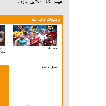
بقيمة 105 ملايين يورو.
موضوعات ذات صلة
موعد انطلاق
باريس
سيلفا
الدوري الإنجليزي