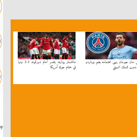
 سان جيرمان ينهى اهتمامه بضم بيرناردو
مانشستر يونايتد يخسر أمام دورتموند 3-2 وديا
 بسبب تمسك السيتي
في ختام جولة أمريكا
by