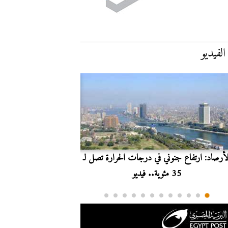
الفيديو
لأرصاد: ارتفاع جنوني في درجات الحرارة تصل لـ
بث مباشر.. مشاهدة مبارا
35 مئوية.. فيديو
الدوري ا