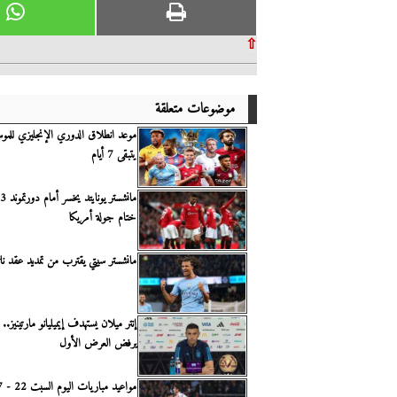
⇧
موضوعات متعلقة
موعد انطلاق الدوري الإنجليزي للموسم
يتبقى 7 أيام
ختام جولة أمريكا
مانشستر سيتي يقترب من تمديد عقد نا
إنتر ميلان يستهدف إيميليانو مارتينيز..
يرفض العرض الأول