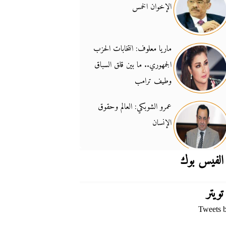
الإخوان الخمس
جدل السلاح والسيادة
14:46
ماريا معلوف: انتخابات الحزب
الجمهوري.. ما بين قلق السباق
وطيف ترامب
عمرو الشوبكي: العالم وحقوق
الإنسان
الفيس بوك
تويتر
Tweets 