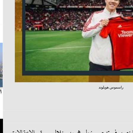
راسموس هويلوند
بث مباشر.. مباراة الزمالك وسيراميكا كليوباترا في
ا
الدوري