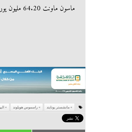
ماسون ماونت 64.20 مليون يورو
مانشستر يونايتد
راسموس هويلوند
اليو