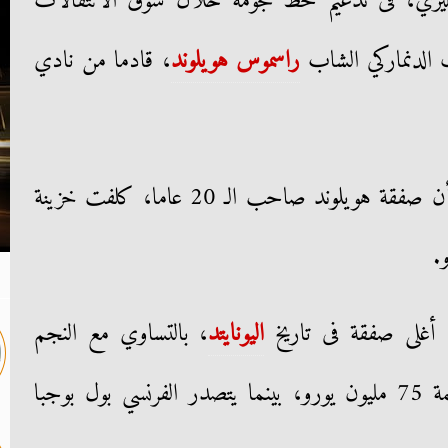
ليزي، فى تدعيم خط هجومه خلال سوق الانتقالات
اف الدنماركي الشاب
راسموس هويلوند
، قادما من نادي
وكشفت تقارير صحفية إنجليزية، أن صفقة هويلوند صاحب الـ 20 عاما، كلفت خزينة
ع أغلى صفقة فى تاريخ
اليونايتد
، بالتساوي مع النجم
الأرجنتيني أنخيل دي ماريا، بقيمة 75 مليون يورو، بينما يتصدر الفرنسي بول بوجبا