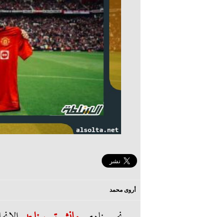
أروى محمد