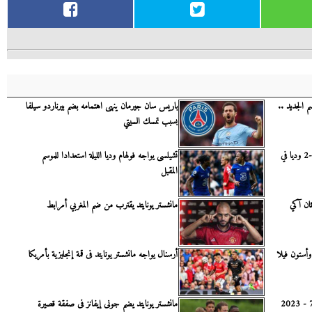
 الجديد ..
باريس سان جيرمان ينهى اهتمامه بضم بيرناردو سيلفا
بسبب تمسك السيتي
مانشستر يونايتد يخسر أمام دورتموند 3-2 وديا في
تشيلسى يواجه فولهام وديا الليلة استعدادا للموسم
المقبل
ثان آكي
مانشستر يونايتد يقترب من ضم المغربي أمرابط
 وأستون فيلا
أرسنال يواجه مانشستر يونايتد فى قمة إنجليزية بأمريكا
مواعيد مباريات اليوم السبت 22 - 7 - 2023
مانشستر يونايتد يضم جونى إيفانز فى صفقة قصيرة