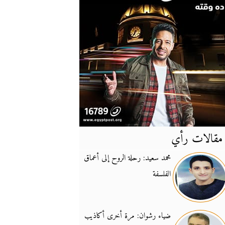
مقالات رأي
آخر
الأخبار
محمد سعيد: رحلة الروح إلى أعماق
الفلسفة
يونيفيل تؤكد دعمها ل
14:24
نائب لبناني: على إير
19:50
ضياء رشوان: مرة أخرى أكاذيب
تزايد نفوذ تنظيم فرس
16:32