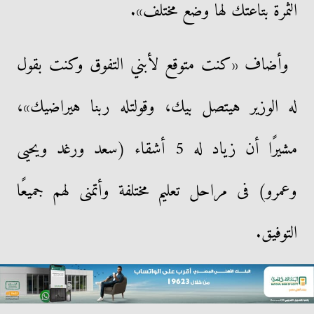
الثمرة بتاعتك لها وضع مختلف».
وأضاف «كنت متوقع لأبني التفوق وكنت بقول
له الوزير هيتصل بيك، وقولتله ربنا هيراضيك»،
مشيرًا أن زياد له 5 أشقاء (سعد ورغد ويحيى
وعمرو) فى مراحل تعليم مختلفة وأتمنى لهم جميعًا
التوفيق.