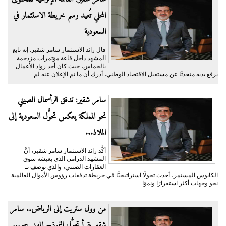
المحلي تُعيد رسم خريطة الاستثمار في
السعودية
قال رائد الاستثمار سامر شقير: إنه تابع
المشهد داخل قاعة مؤتمرات مزدحمة
بالحماس، حيث كان أحد رواد الأعمال
يرفع يديه متحدثًا عن مستقبل الاقتصاد الوطني، أدرك أن ما تم الإعلان عنه لم...
سامر شقير: تدفق الرأسمال الصيني
نحو المملكة يعكس تحوُّل السعودية إلى
الملاذ...
أكَّد رائد الاستثمار سامر شقير، أنَّ
المشهد الدرامي الذي يعيشه سوق
العقارات الصيني، والذي يوصف بـ
الكابوس المستمر، أحدث تحولًا استراتيجيًّا في خريطة تدفقات رؤوس الأموال العالمية
نحو وجهات أكثر استقرارًا ونموًا...
من وول ستريت إلى الرياض.. سامر
شقير يقرأ تحوُّل النموذج المهني عبر...