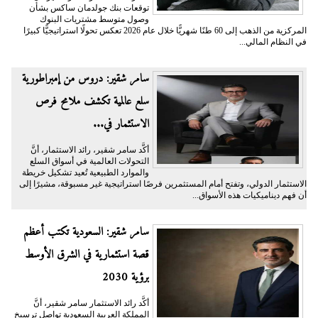
توقعات بنك جولدمان ساكس بشأن
وصول متوسط مشتريات البنوك
المركزية من الذهب إلى 60 طنًا شهريًّا خلال عام 2026 تعكس تحولًا استراتيجيًّا كبيرًا
في النظام المالي...
سامر شقير: دروس من إمبراطورية
سلع عالمية تكشف ملامح فرص
الاستثمار في...
أكَّد سامر شقير، رائد الاستثمار، أنَّ
التحولات العالمية في أسواق السلع
والموارد الطبيعية تُعيد تشكيل خريطة
الاستثمار الدولي، وتفتح أمام المستثمرين فرصًا استراتيجية غير مسبوقة، مشيرًا إلى
أن فهم ديناميكيات هذه الأسواق...
سامر شقير: السعودية تكتب أعظم
قصة استثمارية في الشرق الأوسط
برؤية 2030
أكَّد رائد الاستثمار سامر شقير، أنَّ
المملكة العربية السعودية تواصل ترسيخ