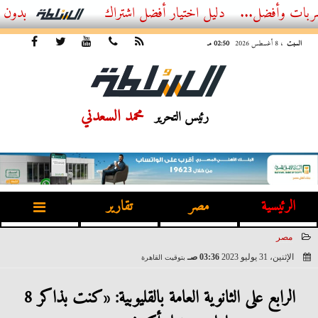
ل...
أفضل اشتراك IPTV بدون تقطيع 2026 – دليل المشاهد العصري
السبت
، 8 أغسطس 2026
02:50 مـ
محمد السعدني
رئيس التحرير
الرئيسية
مصر
تقارير
مصر
الإثنين، 31 يوليو 2023
03:36 صـ
بتوقيت القاهرة
2023-07-31 03:36:55
الرابع على الثانوية العامة بالقليوبية: «كنت بذاكر 8