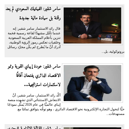
سامر شقير: الفينتيك السعودي لم يعد
رقمنة بل سيادة مالية جديدة
قال رائد الاستثمار سامر شقير: إنه
عندما تأمَّل مشهدًا لقاعة رسمية فخمة
تتزين بأعلام المملكة العربية السعودية
وخلفيات تعكس رموز الرؤية الوطنية،
أدرك أنَّ ما يُطرح لم يكُن مجرَّد رسائل
بروتوكولية، بل...
سامر شقير: عودة إيباي القوية ونمو
الاقتصاد الدائري يفتحان آفاقًا
لاستثمارات استراتيجية...
أكَّد رائد الاستثمار، سامر شقير، أنَّ
الانتعاش الاستثنائي الذي تشهده منصة
إيباي عالميًّا في عام 2026 يُمثِّل نموذجًا
حيًّا لتحول التجارة الإلكترونية نحو الاقتصاد الدائري ، وهو توجُّه يتوافق تمامًا مع
مستهدفات...
سامر شقير: القائمة الإلزامية للمحتوى