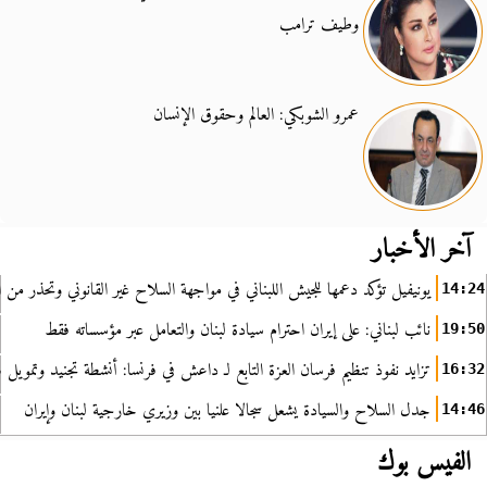
وطيف ترامب
عمرو الشوبكي: العالم وحقوق الإنسان
آخر الأخبار
يونيفيل تؤكد دعمها للجيش اللبناني في مواجهة السلاح غير القانوني وتحذر من ا
14:24
نائب لبناني: على إيران احترام سيادة لبنان والتعامل عبر مؤسساته فقط
19:50
تزايد نفوذ تنظيم فرسان العزة التابع لـ داعش في فرنسا: أنشطة تجنيد وتمويل
16:32
جدل السلاح والسيادة يشعل سجالا علنيا بين وزيري خارجية لبنان وإيران
14:46
الفيس بوك