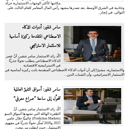
مكانتها كأكثر الوجهات الاستثمارية جرأة
وجاذبية في الشرق الأوسط، بعد تصدرها مشهد رأس المال المغامر للعام الثالث على
التوالي، في إنجاز...
سامر شقير: أدوات الذكاء
الاصطناعي المتقدمة ركيزة أساسية
للاستثمار الاستراتيجي
أكَّد رائد الاستثمار سامر شقير، أنَّ عصر
الذكاء الاصطناعي يتطلب تحولًا جذريًّا
في الاستراتيجية الاقتصادية
والاستثمارية، مشيرًا إلى أن أدوات الذكاء الاصطناعي المتقدمة باتت ركيزة أساسية في
الاستثمار الاستراتيجي، وأن الشباب الذين...
سامر شقير: أسواق التنبؤ العالمية
تتحوَّل إلى ساحة ”صراع معرفي”
أكَّد رائد الاستثمار سامر شقير، أنَّ
الطفرة الهائلة التي تشهدها أسواق التنبؤ
(Prediction Markets) عالميًّا خلال عامي
2025 و2026 تُمثِّل تحولًا جذريًّا في مفهوم
الاستثمار، حيث انتقلت من مجرد