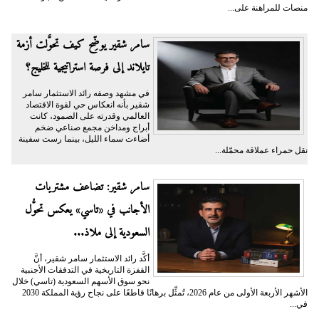
منصات للمراهنة على...
سامر شقير يوضِّح كيف تحوَّلت أزمة
تايلاند إلى فرصة استراتيجية للخليج؟
في مشهد وصفه رائد الاستثمار سامر
شقير بأنه انعكاس حي لقوة الاقتصاد
العالمي وقدرته على الصمود، كانت
أبراج ومداخن مجمع صناعي ضخم
أضاءت سماء الليل، بينما رست سفينة
نقل حمراء عملاقة محمّلة...
سامر شقير: تضاعف مشتريات
الأجانب في «تاسي» يعكس تحوُّل
السعودية إلى ملاذ...
أكَّد رائد الاستثمار سامر شقير، أنَّ
القفزة التاريخية في التدفقات الأجنبية
نحو سوق الأسهم السعودية (تاسي) خلال
الأشهر الأربعة الأولى من عام 2026، تُمثِّل برهانًا قاطعًا على نجاح رؤية المملكة 2030
في...