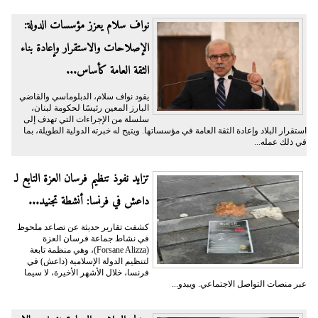
نواف سلام يعزز مؤسسات الدولة:
الإصلاحات والاستقرار وإعادة بناء
الثقة العامة كأساس...
يقود نواف سلام، الدبلوماسي والقاضي
البارز المعين رئيسًا لحكومة لبنان،
سلسلة من الإجراءات التي تهدف إلى
استقرار البلاد وإعادة الثقة العامة في مؤسساتها. ويتيح له خبرته الدولية الطويلة، بما
في ذلك عمله...
تزايد نفوذ تنظيم فرسان العزة التابع لـ
داعش في فرنسا: أنشطة تجنيد...
كشفت تقارير حديثة عن تصاعد ملحوظ
في نشاط جماعة فرسان العزة
(Forsane Alizza)، وهي منظمة تابعة
لتنظيم الدولة الإسلامية (داعش) في
فرنسا، خلال الأشهر الأخيرة، لا سيما
عبر منصات التواصل الاجتماعي. ويبدو...