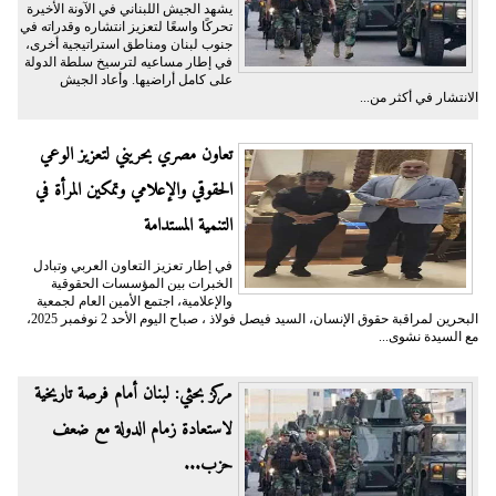
يشهد الجيش اللبناني في الآونة الأخيرة
تحركًا واسعًا لتعزيز انتشاره وقدراته في
جنوب لبنان ومناطق استراتيجية أخرى،
في إطار مساعيه لترسيخ سلطة الدولة
على كامل أراضيها. وأعاد الجيش
الانتشار في أكثر من...
تعاون مصري بحريني لتعزيز الوعي
الحقوقي والإعلامي وتمكين المرأة في
التنمية المستدامة
في إطار تعزيز التعاون العربي وتبادل
الخبرات بين المؤسسات الحقوقية
والإعلامية، اجتمع الأمين العام لجمعية
البحرين لمراقبة حقوق الإنسان، السيد فيصل فولاذ ، صباح اليوم الأحد 2 نوفمبر 2025،
مع السيدة نشوى...
مركز بحثي: لبنان أمام فرصة تاريخية
لاستعادة زمام الدولة مع ضعف
حزب...