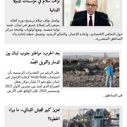
نواف سلام في مؤسسات الدولة
اللبنانية
يواصل نواف سلام ترسيخ دوره كقائد
يسعى إلى إصلاح عميق في لبنان. فمنذ
توليه منصبه، وضع أولويات واضحة تتركز
حول التعافي الاقتصادي، وإعادة الإعمار، والحكم الرشيد. وتشمل خطته إعادة بناء
المناطق المتضررة،...
بعد الحرب: مواطنو جنوب لبنان بين
الدمار والتمويل المجمّد
على الرغم من التقديرات الرسمية بأن
احتياجات World Bank لإعادة الإعمار في
لبنان تبلغ نحو 11 مليار دولار بفعل
الصراع الذي امتد بين تشرين الأول 2023
وديسمبر 2024، فإن الواقع على الأرض
في المناطق...
تعزيز كبير للجيش اللبناني.. ما وراء
الخطوة؟