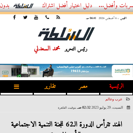
ضل...
أفضل اشتراك IPTV بدون تقطيع 2026 – دليل المشاهد العصري
الخميس
، 6 أغسطس 2026
06:41 صـ
محمد السعدني
رئيس التحرير
الرئيسية
مصر
تقارير
عرب وعالم
السبت، 29 يوليو 2023
02:32 صـ
بتوقيت القاهرة
2023-07-29 02:32:05
الهند تترأس الدورة الـ62 للجنة التنمية الاجتماعية