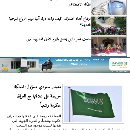
الذكاء الاصطناعى
ارتفاع أعداد الضحايا.. كيف تواجه دول آسيا موسم الرياح الموسمية
الشديدة؟
متحف قصر المنيل يحتفل باليوم الثقافى الهندي.. صور
مصدر سعودي مسؤول: المملكة
حريصة على علاقتها مع العراق
حكومة وشعباً
المملكة حريصة على علاقتها مع العراق
حكومة وشعباً، والضربة الجوية التي
نفذتها ليست موجهة ضد الشعب
العراقي أو الحكومة العراقية. الضربة الجوية استهدفت قدرات المليشيا التي هددت أمن