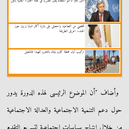
أمين عام الأمم المتحدة يعين مصريًا في لجنة الخبراء المعنية باليمن
تخلصي من التجاعيد واحصلى على بشرة أكثر شبابا بزيت جوز
الهند.. اعرفى الطريقة
تركيب أول محطة كايرو بايك بالتحرير تمهيدا للتشغيل
وأضاف "أن الموضوع الرئيسى لهذه الدورة يدور
حول دعم التنمية الاجتماعية والعدالة الاجتماعية
من خلال انتهاج سياسات اجتماعية لتسريع التقدم