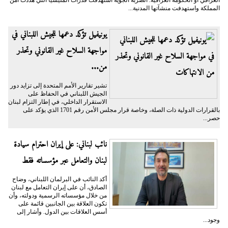
المملكة واستهدفت منشآتها المدنية...
يونيفيل تؤكد دعمها للجيش اللبناني في
مواجهة السلاح غير القانوني وتحذر
من...
تشير تقارير الأمم المتحدة إلى تزايد دور
الجيش اللبناني في الحفاظ على
الاستقرار الداخلي، في إطار التزام لبنان
بالقرارات الدولية ذات الصلة، وخاصة قرار مجلس الأمن رقم 1701 الذي يؤكد على
حصر...
نائب لبناني: على إيران احترام سيادة
لبنان والتعامل عبر مؤسساته فقط
أكد النائب في البرلمان اللبناني، وضاح
الصادق، أن على إيران التعامل مع لبنان
من خلال مؤسساته الرسمية ودولته، وأن
تكون العلاقة بين الجانبين قائمة على
أسس العلاقات بين الدول. وأشار إلى
وجود...