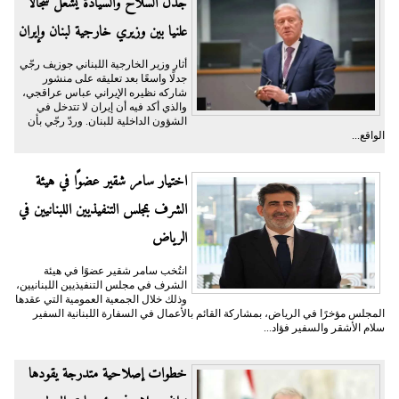
جدل السلاح والسيادة يشعل سجالا
علنيا بين وزيري خارجية لبنان وإيران
أثار وزير الخارجية اللبناني جوزيف رجّي
جدلًا واسعًا بعد تعليقه على منشور
شاركه نظيره الإيراني عباس عراقجي،
والذي أكد فيه أن إيران لا تتدخل في
الشؤون الداخلية للبنان. وردّ رجّي بأن
الواقع...
اختيار سامر شقير عضوًا في هيئة
الشرف بمجلس التنفيذيين اللبنانيين في
الرياض
انتُخب سامر شقير عضوًا في هيئة
الشرف في مجلس التنفيذيين اللبنانيين،
وذلك خلال الجمعية العمومية التي عقدها
المجلس مؤخرًا في الرياض، بمشاركة القائم بالأعمال في السفارة اللبنانية السفير
سلام الأشقر والسفير فؤاد...
خطوات إصلاحية متدرجة يقودها