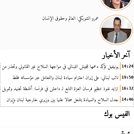
عمرو الشوبكي: العالم وحقوق الإنسان
آخر الأخبار
يونيفيل تؤكد دعمها للجيش اللبناني في مواجهة السلاح غير القانوني وتحذر من ا
14:24
نائب لبناني: على إيران احترام سيادة لبنان والتعامل عبر مؤسساته فقط
19:50
تزايد نفوذ تنظيم فرسان العزة التابع لـ داعش في فرنسا: أنشطة تجنيد وتمويل
16:32
جدل السلاح والسيادة يشعل سجالا علنيا بين وزيري خارجية لبنان وإيران
14:46
الفيس بوك
تويتر