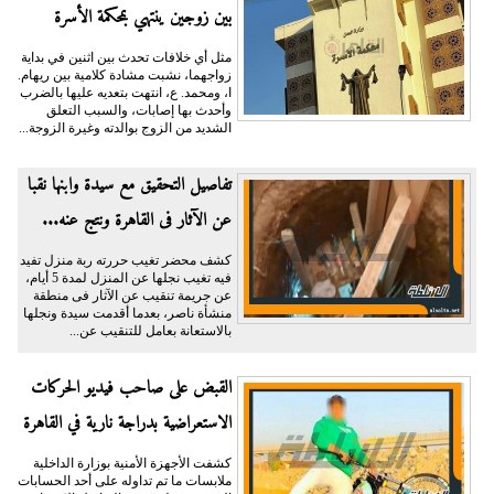
بين زوجين ينتهي بمحكمة الأسرة
مثل أي خلافات تحدث بين اثنين في بداية
زواجهما، نشبت مشادة كلامية بين ريهام.
ا، ومحمد. ع، انتهت بتعديه عليها بالضرب
وأحدث بها إصابات، والسبب التعلق
الشديد من الزوج بوالدته وغيرة الزوجة...
تفاصيل التحقيق مع سيدة وابنها نقبا
عن الآثار فى القاهرة ونتج عنه...
كشف محضر تغيب حررته ربة منزل تفيد
فيه تغيب نجلها عن المنزل لمدة 5 أيام،
عن جريمة تنقيب عن الآثار فى منطقة
منشأة ناصر، بعدما أقدمت سيدة ونجلها
بالاستعانة بعامل للتنقيب عن...
القبض على صاحب فيديو الحركات
الاستعراضية بدراجة نارية في القاهرة
كشفت الأجهزة الأمنية بوزارة الداخلية
ملابسات ما تم تداوله على أحد الحسابات