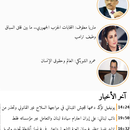
ماريا معلوف: انتخابات الحزب الجمهوري.. ما بين قلق السباق
وطيف ترامب
عمرو الشوبكي: العالم وحقوق الإنسان
آخر الأخبار
يونيفيل تؤكد دعمها للجيش اللبناني في مواجهة السلاح غير القانوني وتحذر من ا
14:24
نائب لبناني: على إيران احترام سيادة لبنان والتعامل عبر مؤسساته فقط
19:50
تزايد نفوذ تنظيم فرسان العزة التابع لـ داعش في فرنسا: أنشطة تجنيد وتمويل
16:32