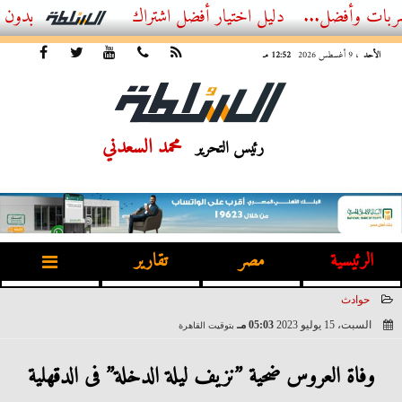
ل...
أفضل اشتراك IPTV بدون تقطيع 2026 – دليل المشاهد العصري
الأحد
، 9 أغسطس 2026
12:52 مـ
محمد السعدني
رئيس التحرير
الرئيسية
مصر
تقارير
حوادث
السبت، 15 يوليو 2023
05:03 مـ
بتوقيت القاهرة
2023-07-15 17:03:17
وفاة العروس ضحية ”نزيف ليلة الدخلة” فى الدقهلية