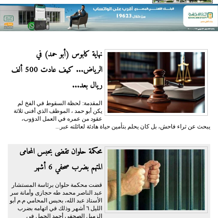
نهاية كابوس (أبو حمد) في
الرياض... كيف عادت 500 ألف
ريال بعد...
المقدمة: لحظة السقوط في الفخ لم
يكن أبو حمد ، الموظف الذي أفنى ثلاثة
عقود من عمره في العمل الدؤوب،
يبحث عن ثراء فاحش، بل كان يحلم بتأمين حياة هادئة لعائلته عبر...
محكمة حلوان تقضى بحبس المحامى
المتهم بضرب صحفي 6 أشهر
قضت محكمة حلوان برئاسة المستشار
عبد الناصر محمد طه حجازى وأمانة سر
الأستاذ عبد الله، بحبس المحامي م.م أبو
الليل ٦ أشهر وذلك في اتهامه بضرب
الزميل الصحفي أحمد الجمل في