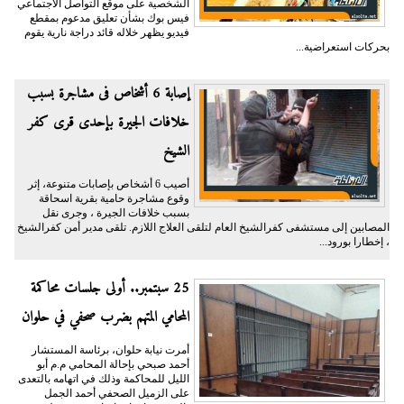
الشخصية على موقع التواصل الاجتماعي
فيس بوك بشأن تعليق مدعوم بمقطع
فيديو يظهر خلاله قائد دراجة نارية يقوم
بحركات استعراضية...
إصابة 6 أشخاص فى مشاجرة بسبب
خلافات الجيرة بإحدى قرى كفر
الشيخ
أصيب 6 أشخاص بإصابات متنوعة، إثر
وقوع مشاجرة حامية بقرية اسحاقة
بسبب خلافات الجيرة ، وجرى نقل
المصابين إلى مستشفى كفرالشيخ العام لتلقى العلاج اللازم. تلقى مدير أمن كفرالشيخ
، إخطارا بورود...
25 سبتمبر.. أولى جلسات محاكمة
المحامي المتهم بضرب صحفي في حلوان
أمرت نيابة حلوان، برئاسة المستشار
أحمد صبحي بإحالة المحامي م.م أبو
الليل للمحاكمة وذلك في اتهامه بالتعدى
على الزميل الصحفي أحمد الجمل