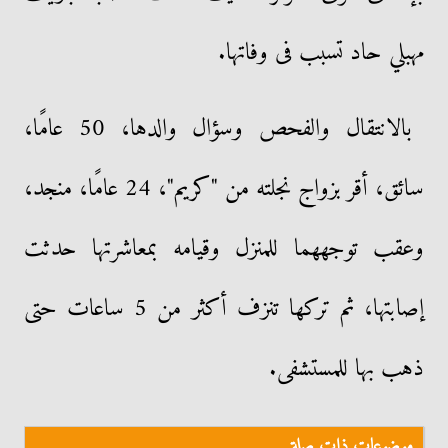
مهبلي حاد تسبب فى وفاتها.
بالانتقال والفحص وسؤال والدها، 50 عامًا،
سائق، أقر بزواج نجلته من "كريم"، 24 عامًا، منجد،
وعقب توجههما للمنزل وقيامه بمعاشرتها حدثت
إصابتها، ثم تركها تنزف أكثر من 5 ساعات حتى
ذهب بها للمستشفى.
موضوعات ذات صلة