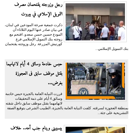
رجل وزوجته يقتحمان مصرف
التمويل الإسلامي في بيروت
ذكرت جمعية صرخة المودعين في لبنان،
في بيان صادر عنها اليوم الثلاثاء أن
المودع حسين حسن سعدو، اقتحم مع
زوجته بنك التمويل الإسلامي فرع
كورنيش المزرعة. رجل وزوجته يقتحمان
بنك التمويل الإسلامي...
حبس خادمة وسائق 4 أيام لاتهامهما
بقتل موظف سابق فى العجوزة
بغرض...
قررت النيابة العامة بالجيزة حبس خادمة
وسائق 4 أيام على ذمة التحقيقات
لاتهامهما بقتل موظف سابق داخل شقته
بمنطقة العجوزة لسرقته. كلفت النيابة العامة بالجيزة، الطبيب الشرعى بتوقيع الصفة
التشريحية على جثة...
بيسيبنى وينام جنب أمه.. خلاف