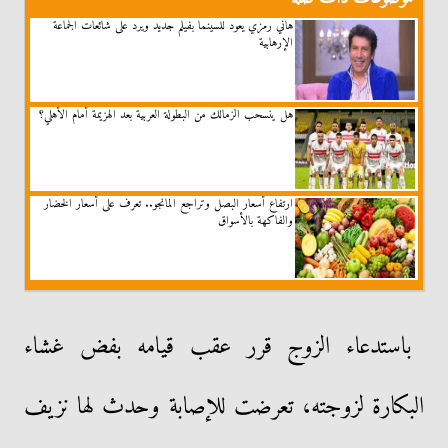
هاني رمزي يعود للسينما بفيلم جديد ويرد على شائعات الجماعة
الإرهابية
هل ينسحب الزمالك من البطولة العربية بعد الهزيمة أمام الأهلي؟
ارتفاع أسعار البصل وتراجع المانجو.. تعرف على أسعار الخضار
والفاكهة بالأسواق
باستدعاء الزوج قرر عقب قيامه بفض غشاء
البكارة لزوجته، تعرضت للإصابة وحدث لها نزيف