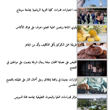
بدء اختبارات قدرات كلية التربية الرياضية بجامعة سوهاج
يقوي المناعة ويحسن عملية الهضم، تعرف على فوائد الأناناس
طريقة عمل الكوكيز بأقل التكاليف وألذ من الجاهز
القبض على عصابة انتحلت صفة رجال شرطة ونصبت على مواطنين في
التجمع
قرارات جديدة في واقعة إطلاق رجل أعمال النار على طليقته بالتجمع
الخامس
مؤتمر للدراسات العليا والبحوث التطبيقية بجامعه قناة السويس