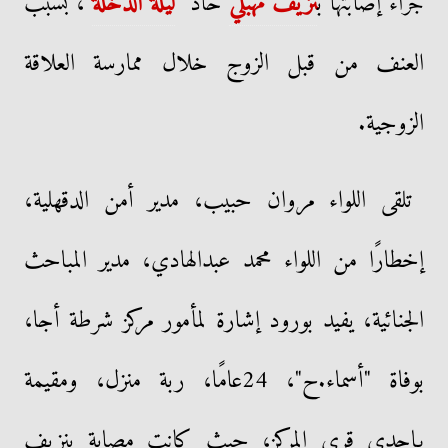
جراء إصابتها ب
نزيف مهبلي
حاد "
ليلة الدخلة
"، بسبب
العنف من قبل الزوج خلال ممارسة العلاقة
الزوجية.
تلقى اللواء مروان حبيب، مدير أمن الدقهلية،
إخطارًا من اللواء محمد عبدالهادي، مدير المباحث
الجنائية، يفيد بورود إشارة لمأمور مركز شرطة أجا،
بوفاة "أسماء.ح"، 24عامًا، ربة منزل، ومقيمة
بإحدى قرى المركز، حيث كانت مصابة بنزيف