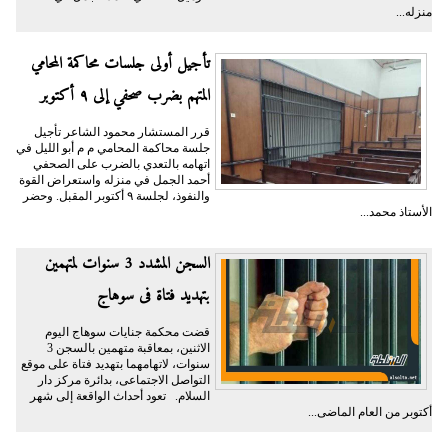
منزله...
تأجيل أولى جلسات محاكمة المحامي
المتهم بضرب صحفي إلى ٩ أكتوبر
قرر المستشار محمود الشاعر تأجيل
جلسة محاكمة المحامي م م أبو الليل في
اتهامه بالتعدي بالضرب على الصحفي
أحمد الجمل في منزله واستعراض القوة
والنفوذ، لجلسة ٩ أكتوبر المقبل. وحضر
الأستاذ محمد...
السجن المشدد 3 سنوات لمتهمين
بتهديد فتاة فى سوهاج
قضت محكمة جنايات سوهاج اليوم
الاثنين، بمعاقبة متهمين بالسجن 3
سنوات، لاتهامهما بتهديد فتاة على موقع
التواصل الاجتماعى، بدائرة مركز دار
السلام. تعود أحداث الواقعة إلى شهر
أكتوبر من العام الماضى...