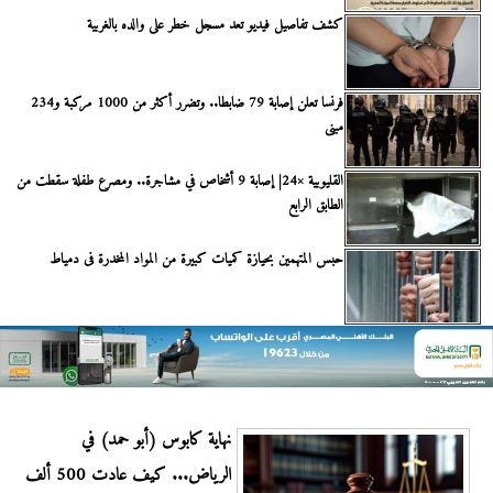
كشف تفاصيل فيديو تعد مسجل خطر على والده بالغربية
فرنسا تعلن إصابة 79 ضابطا.. وتضرر أكثر من 1000 مركبة و234
مبنى
القليوبية ×24| إصابة 9 أشخاص في مشاجرة.. ومصرع طفلة سقطت من
الطابق الرابع
حبس المتهمين بحيازة كميات كبيرة من المواد المخدرة فى دمياط
نهاية كابوس (أبو حمد) في
الرياض... كيف عادت 500 ألف