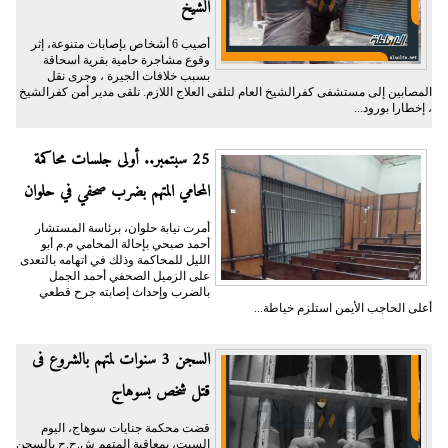
الشيخ
أصيب 6 أشخاص بإصابات متنوعة، إثر
وقوع مشاجرة حامية بقرية اسحاقة
بسبب خلافات الجيرة ، وجرى نقل
المصابين إلى مستشفى كفرالشيخ العام لتلقى العلاج اللازم. تلقى مدير أمن كفرالشيخ
، إخطارا بورود...
25 سبتمبر.. أولى جلسات محاكمة
المحامي المتهم بضرب صحفي في حلوان
أمرت نيابة حلوان، برئاسة المستشار
أحمد صبحي بإحالة المحامي م.م أبو
الليل للمحاكمة وذلك في اتهامه بالتعدى
على الزميل الصحفي أحمد الجمل
بالضرب وإحداث إصابته جرح قطعي
أعلى الحاجب الأيمن استلزم خياطة...
السجن 3 سنوات لمتهم بالشروع فى
قتل شخص بسوهاج
قضت محكمة جنايات سوهاج، اليوم
السبت، بمعاقبة المتهم ش.ح.ح بالسجن