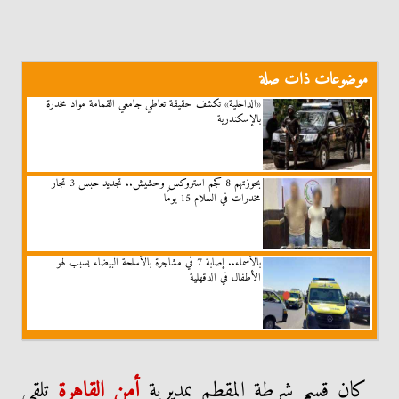
موضوعات ذات صلة
«الداخلية» تكشف حقيقة تعاطي جامعي القمامة مواد مخدرة
بالإسكندرية
بحوزتهم 8 كجم استروكس وحشيش.. تجديد حبس 3 تجار
مخدرات في السلام 15 يومًا
بالأسماء.. إصابة 7 في مشاجرة بالأسلحة البيضاء بسبب لهو
الأطفال في الدقهلية
كان قسم شرطة المقطم بمديرية
أمن القاهرة
تلقى