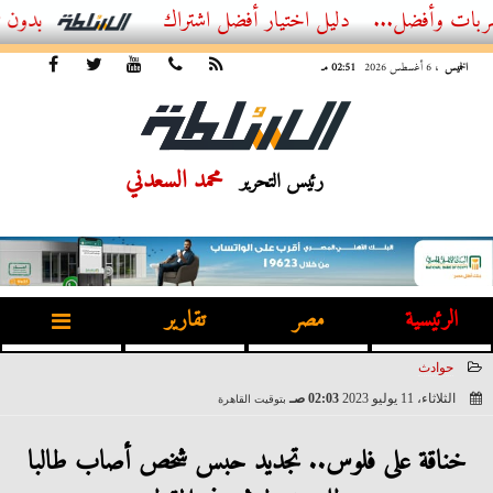
فضل...
أفضل اشتراك IPTV بدون تقطيع 2026 – دليل المشاهد العصري
الخميس
، 6 أغسطس 2026
02:51 مـ
محمد السعدني
رئيس التحرير
الرئيسية
مصر
تقارير
حوادث
الثلاثاء، 11 يوليو 2023
02:03 صـ
بتوقيت القاهرة
2023-07-11 02:03:13
خناقة على فلوس.. تجديد حبس شخص أصاب طالبا