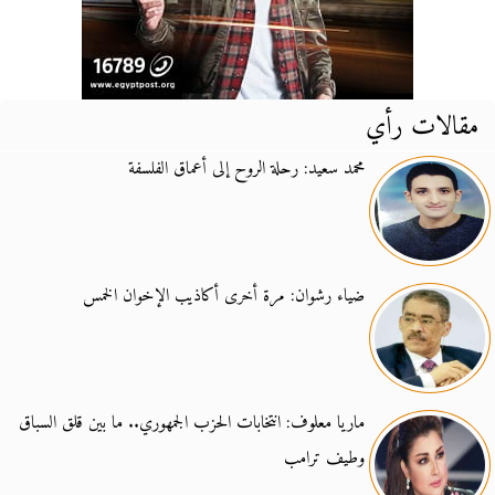
مقالات رأي
محمد سعيد: رحلة الروح إلى أعماق الفلسفة
ضياء رشوان: مرة أخرى أكاذيب الإخوان الخمس
ماريا معلوف: انتخابات الحزب الجمهوري.. ما بين قلق السباق
وطيف ترامب