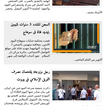
اتهامه بالتعدي بالضرب على الصحفي
أحمد الجمل في منزله واستعراض القوة
والنفوذ، لجلسة ٩ أكتوبر المقبل. وحضر
الأستاذ محمد...
السجن المشدد 3 سنوات لمتهمين
بتهديد فتاة فى سوهاج
قضت محكمة جنايات سوهاج اليوم
الاثنين، بمعاقبة متهمين بالسجن 3
سنوات، لاتهامهما بتهديد فتاة على موقع
التواصل الاجتماعى، بدائرة مركز دار
السلام. تعود أحداث الواقعة إلى شهر
أكتوبر من العام الماضى...
رجل وزوجته يقتحمان مصرف
التمويل الإسلامي في بيروت
ذكرت جمعية صرخة المودعين في لبنان،
في بيان صادر عنها اليوم الثلاثاء أن
المودع حسين حسن سعدو، اقتحم مع
زوجته بنك التمويل الإسلامي فرع
كورنيش المزرعة. رجل وزوجته يقتحمان