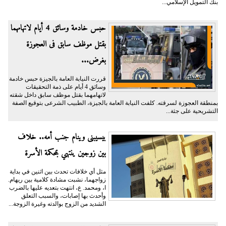
بنك التمويل الإسلامي...
حبس خادمة وسائق 4 أيام لاتهامهما
بقتل موظف سابق فى العجوزة
بغرض...
قررت النيابة العامة بالجيزة حبس خادمة
وسائق 4 أيام على ذمة التحقيقات
لاتهامهما بقتل موظف سابق داخل شقته
بمنطقة العجوزة لسرقته. كلفت النيابة العامة بالجيزة، الطبيب الشرعى بتوقيع الصفة
التشريحية على جثة...
بيسيبنى وينام جنب أمه.. خلاف
بين زوجين ينتهي بمحكمة الأسرة
مثل أي خلافات تحدث بين اثنين في بداية
زواجهما، نشبت مشادة كلامية بين ريهام.
ا، ومحمد. ع، انتهت بتعديه عليها بالضرب
وأحدث بها إصابات، والسبب التعلق
الشديد من الزوج بوالدته وغيرة الزوجة...