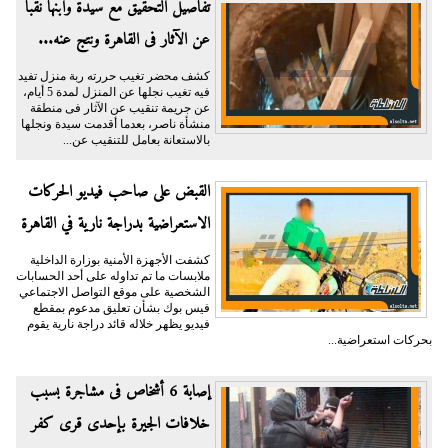
تفاصيل التحقيق مع سيدة وابنها نقبا
عن الآثار فى القاهرة ونتج عنه...
كشف محضر تغيب حررته ربة منزل تفيد
فيه تغيب نجلها عن المنزل لمدة 5 أيام،
عن جريمة تنقيب عن الآثار فى منطقة
منشأة ناصر، بعدما أقدمت سيدة ونجلها
بالاستعانة بعامل للتنقيب عن...
القبض على صاحب فيديو الحركات
الاستعراضية بدراجة نارية في القاهرة
كشفت الأجهزة الأمنية بوزارة الداخلية
ملابسات ما تم تداوله على أحد الحسابات
الشخصية على موقع التواصل الاجتماعي
فيس بوك بشأن تعليق مدعوم بمقطع
فيديو يظهر خلاله قائد دراجة نارية يقوم
بحركات استعراضية...
إصابة 6 أشخاص فى مشاجرة بسبب
خلافات الجيرة بإحدى قرى كفر