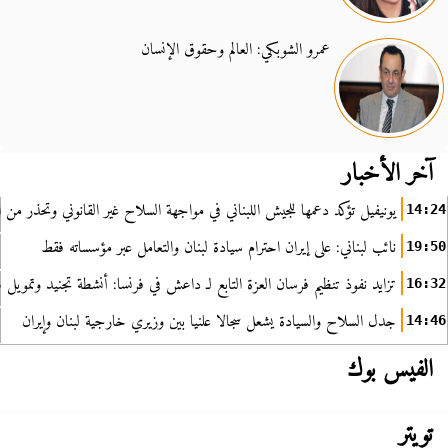
عمرو الشوبكي: العالم وحقوق الإنسان
آخر الأخبار
يونيفيل تؤكد دعمها للجيش اللبناني في مواجهة السلاح غير القانوني وتحذر من ا
14:24
نائب لبناني: على إيران احترام سيادة لبنان والتعامل عبر مؤسساته فقط
19:50
تزايد نفوذ تنظيم فرسان العزة التابع لـ داعش في فرنسا: أنشطة تجنيد وتمويل
16:32
جدل السلاح والسيادة يشعل سجالا علنيا بين وزيري خارجية لبنان وإيران
14:46
الفيس بوك
تويتر