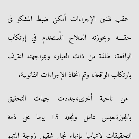
عقب تقنين الإجراءات أمكن ضبط المشكو فى
حقـــه وبحوزته السلاح المُستخدم في إرتكاب
الواقعة، طلقة من ذات العيار، وبمواجهته اعترف
بارتكاب الواقعة، وتم اتخاذ الإجراءات القانونية.
من ناحية أخرى،جددت جهات التحقيق
بالجيزةحبس عامل ونجله 15 يوما على ذمة
التحقيقات لاتهامها بإنهاء نجل شقيق زوجة المتهم