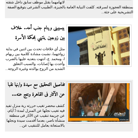
لاتهامهما بقتل موظف سابق داخل شقته
بمنطقة العجوزة لسرقته. كلفت النيابة العامة بالجيزة، الطبيب الشرعى بتوقيع الصفة
التشريحية على جثة...
بيسيبنى وينام جنب أمه.. خلاف
بين زوجين ينتهي بمحكمة الأسرة
مثل أي خلافات تحدث بين اثنين في بداية
زواجهما، نشبت مشادة كلامية بين ريهام.
ا، ومحمد. ع، انتهت بتعديه عليها بالضرب
وأحدث بها إصابات، والسبب التعلق
الشديد من الزوج بوالدته وغيرة الزوجة...
تفاصيل التحقيق مع سيدة وابنها نقبا
عن الآثار فى القاهرة ونتج عنه...
كشف محضر تغيب حررته ربة منزل تفيد
فيه تغيب نجلها عن المنزل لمدة 5 أيام،
عن جريمة تنقيب عن الآثار فى منطقة
منشأة ناصر، بعدما أقدمت سيدة ونجلها
بالاستعانة بعامل للتنقيب عن...