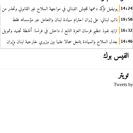
يونيفيل تؤكد دعمها للجيش اللبناني في مواجهة السلاح غير القانوني وتحذر من ا
14:24
نائب لبناني: على إيران احترام سيادة لبنان والتعامل عبر مؤسساته فقط
19:50
تزايد نفوذ تنظيم فرسان العزة التابع لـ داعش في فرنسا: أنشطة تجنيد وتمويل
16:32
جدل السلاح والسيادة يشعل سجالا علنيا بين وزيري خارجية لبنان وإيران
14:46
الفيس بوك
تويتر
Tweets by