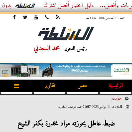
ل...
أفضل اشتراك IPTV بدون تقطيع 2026 – دليل المشاهد العصري
الجمعة
، 7 أغسطس 2026
11:57 صـ
محمد السعدني
رئيس التحرير
الرئيسية
مصر
تقارير
حوادث
الثلاثاء، 11 يوليو 2023
01:07 صـ
بتوقيت القاهرة
2023-07-11 01:07:48
ضبط عاطل بحوزته مواد مخدرة بكفر الشيخ