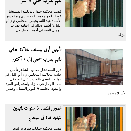
المتهم بضرب صحفي 6 أشهر
قضت محكمة حلوان برئاسة المستشار
عبد الناصر محمد طه حجازى وأمانة سر
الأستاذ عبد الله، بحبس المحامي م.م أبو
الليل ٦ أشهر وذلك في اتهامه بضرب
الزميل الصحفي أحمد الجمل في
منزله...
تأجيل أولى جلسات محاكمة المحامي
المتهم بضرب صحفي إلى ٩ أكتوبر
قرر المستشار محمود الشاعر تأجيل
جلسة محاكمة المحامي م م أبو الليل في
اتهامه بالتعدي بالضرب على الصحفي
أحمد الجمل في منزله واستعراض القوة
والنفوذ، لجلسة ٩ أكتوبر المقبل. وحضر
الأستاذ محمد...
السجن المشدد 3 سنوات لمتهمين
بتهديد فتاة فى سوهاج
قضت محكمة جنايات سوهاج اليوم