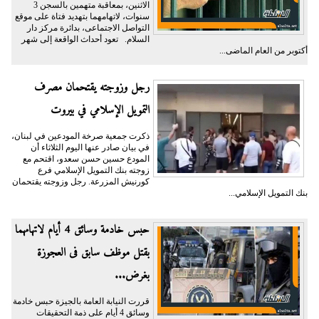
الاثنين، بمعاقبة متهمين بالسجن 3
سنوات، لاتهامهما بتهديد فتاة على موقع
التواصل الاجتماعى، بدائرة مركز دار
السلام. تعود أحداث الواقعة إلى شهر
أكتوبر من العام الماضى...
رجل وزوجته يقتحمان مصرف
التمويل الإسلامي في بيروت
ذكرت جمعية صرخة المودعين في لبنان،
في بيان صادر عنها اليوم الثلاثاء أن
المودع حسين حسن سعدو، اقتحم مع
زوجته بنك التمويل الإسلامي فرع
كورنيش المزرعة. رجل وزوجته يقتحمان
بنك التمويل الإسلامي...
حبس خادمة وسائق 4 أيام لاتهامهما
بقتل موظف سابق فى العجوزة
بغرض...
قررت النيابة العامة بالجيزة حبس خادمة
وسائق 4 أيام على ذمة التحقيقات