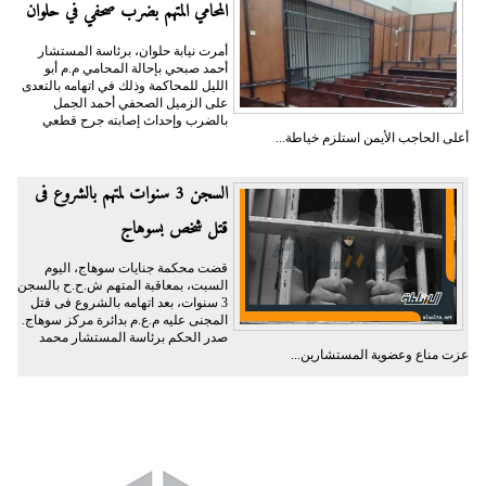
المحامي المتهم بضرب صحفي في حلوان
أمرت نيابة حلوان، برئاسة المستشار
أحمد صبحي بإحالة المحامي م.م أبو
الليل للمحاكمة وذلك في اتهامه بالتعدى
على الزميل الصحفي أحمد الجمل
بالضرب وإحداث إصابته جرح قطعي
أعلى الحاجب الأيمن استلزم خياطة...
السجن 3 سنوات لمتهم بالشروع فى
قتل شخص بسوهاج
قضت محكمة جنايات سوهاج، اليوم
السبت، بمعاقبة المتهم ش.ح.ح بالسجن
3 سنوات، بعد اتهامه بالشروع فى قتل
المجنى عليه م.ع.م بدائرة مركز سوهاج.
صدر الحكم برئاسة المستشار محمد
عزت مناع وعضوية المستشارين...