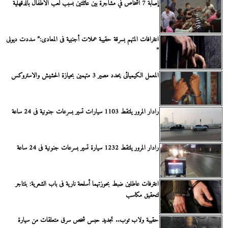
إصابة 7 أشخاص في مشاجرة بين عائلتين بسبب لعب الأطفال بالدقهلية
اعترافات المتهم بسرقة حقيبة عملات أجنبية فى المعادى:” سددت ديونى
”
المعمل الكيميائى يحدد مصير 3 متهمين بحيازة الحشيش والاستروكس
رادار المرور يلتقط 1103 سيارات تسير بسرعات جنونية فى 24 ساعة
رادار المرور يلتقط 1232 سيارة تسير بسرعات جنونية فى 24 ساعة
اعترفات عاطلين ضبط بحوزتهما أسلحة نارية فى باب الشعرية: بنتاجر
لتحقيق مكاسب
حقيبة ولاب توب.. تجديد حبس شخص سرق متعلقات من سيارة