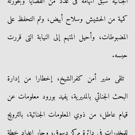
الجنائية سبق اتهامه فى عدد من القضايا وبحوزته
كمية من الحشيش وسلاح أبيض، وتم التحفظ على
المضبوطات، وأحيل المتهم إلى النيابة التى قررت
حبسه.
تلقى مدير أمن كفرالشيخ، إخطارا من إدارة
البحث الجنائي بالمديرية، يفيد بورود معلومات عن
قيام عاطل، من ذوي المعلومات الجنائية، بالترويج
للمخدرات فى دائرة مركز دسوق، وجار إعداد خطة