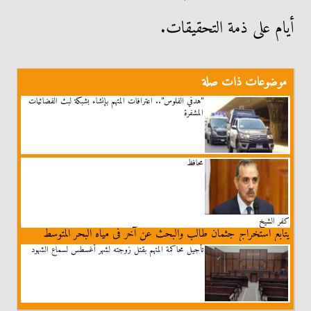
أيام على ذمة التحقيقات.
موضوعات ذات صلة
”هدفي الفلوس”.. اعترافات المتهم بإنشاء بشبكة لبث الفضائيات
المشفرة
محافظ
كفر الشيخ
يتابع استخراج جثمان طالب والبحث عن آخر فى مياه البحر المتوسط
تأجيل محاكمة المتهم بقتل زوجته لشهر أغسطس لسماع الشهود