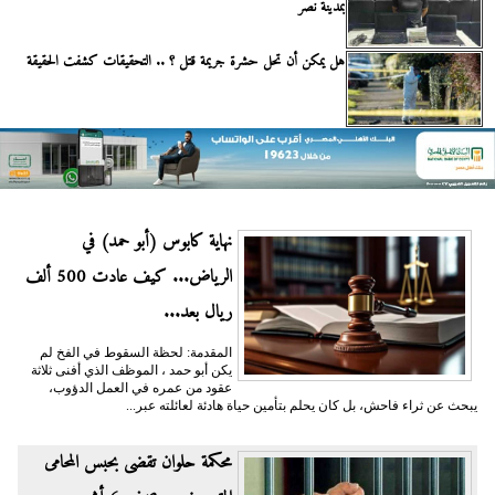
بمدينة نصر
هل يمكن أن تحل حشرة جريمة قتل ؟ .. التحقيقات كشفت الحقيقة
نهاية كابوس (أبو حمد) في
الرياض... كيف عادت 500 ألف
ريال بعد...
المقدمة: لحظة السقوط في الفخ لم
يكن أبو حمد ، الموظف الذي أفنى ثلاثة
عقود من عمره في العمل الدؤوب،
يبحث عن ثراء فاحش، بل كان يحلم بتأمين حياة هادئة لعائلته عبر...
محكمة حلوان تقضى بحبس المحامى