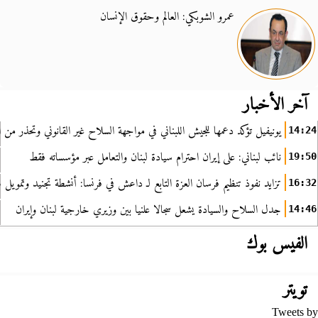
عمرو الشوبكي: العالم وحقوق الإنسان
آخر الأخبار
يونيفيل تؤكد دعمها للجيش اللبناني في مواجهة السلاح غير القانوني وتحذر من ا
14:24
نائب لبناني: على إيران احترام سيادة لبنان والتعامل عبر مؤسساته فقط
19:50
تزايد نفوذ تنظيم فرسان العزة التابع لـ داعش في فرنسا: أنشطة تجنيد وتمويل
16:32
جدل السلاح والسيادة يشعل سجالا علنيا بين وزيري خارجية لبنان وإيران
14:46
الفيس بوك
تويتر
Tweets by