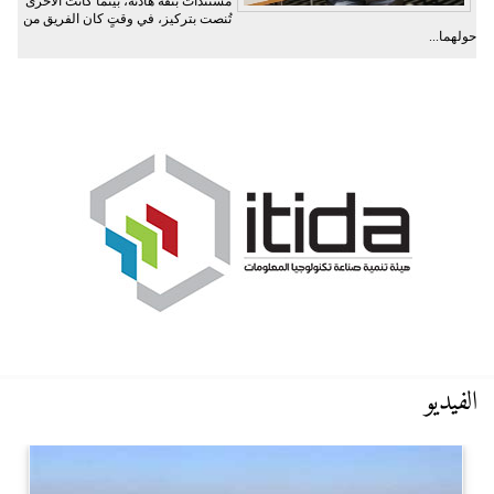
مستندات بثقة هادئة، بينما كانت الأخرى
تُنصت بتركيز، في وقتٍ كان الفريق من
حولهما...
الفيديو