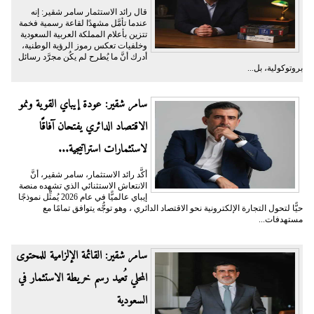
قال رائد الاستثمار سامر شقير: إنه
عندما تأمَّل مشهدًا لقاعة رسمية فخمة
تتزين بأعلام المملكة العربية السعودية
وخلفيات تعكس رموز الرؤية الوطنية،
أدرك أنَّ ما يُطرح لم يكُن مجرَّد رسائل
بروتوكولية، بل...
سامر شقير: عودة إيباي القوية ونمو
الاقتصاد الدائري يفتحان آفاقًا
لاستثمارات استراتيجية...
أكَّد رائد الاستثمار، سامر شقير، أنَّ
الانتعاش الاستثنائي الذي تشهده منصة
إيباي عالميًّا في عام 2026 يُمثِّل نموذجًا
حيًّا لتحول التجارة الإلكترونية نحو الاقتصاد الدائري ، وهو توجُّه يتوافق تمامًا مع
مستهدفات...
سامر شقير: القائمة الإلزامية للمحتوى
المحلي تُعيد رسم خريطة الاستثمار في
السعودية