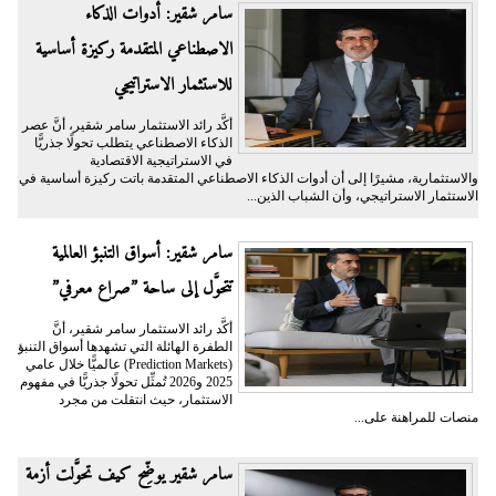
سامر شقير: أدوات الذكاء
الاصطناعي المتقدمة ركيزة أساسية
للاستثمار الاستراتيجي
أكَّد رائد الاستثمار سامر شقير، أنَّ عصر
الذكاء الاصطناعي يتطلب تحولًا جذريًّا
في الاستراتيجية الاقتصادية
والاستثمارية، مشيرًا إلى أن أدوات الذكاء الاصطناعي المتقدمة باتت ركيزة أساسية في
الاستثمار الاستراتيجي، وأن الشباب الذين...
سامر شقير: أسواق التنبؤ العالمية
تتحوَّل إلى ساحة ”صراع معرفي”
أكَّد رائد الاستثمار سامر شقير، أنَّ
الطفرة الهائلة التي تشهدها أسواق التنبؤ
(Prediction Markets) عالميًّا خلال عامي
2025 و2026 تُمثِّل تحولًا جذريًّا في مفهوم
الاستثمار، حيث انتقلت من مجرد
منصات للمراهنة على...
سامر شقير يوضِّح كيف تحوَّلت أزمة