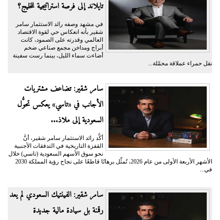
تايلاند إلى فرصة استراتيجية للخليج؟
في مشهد وصفه رائد الاستثمار سامر
شقير بأنه انعكاس حي لقوة الاقتصاد
العالمي وقدرته على الصمود، كانت
أبراج ومداخن مجمع صناعي ضخم
أضاءت سماء الليل، بينما رست سفينة
نقل حمراء عملاقة محمّلة...
سامر شقير: تضاعف مشتريات
الأجانب في «تاسي» يعكس تحوُّل
السعودية إلى ملاذ...
أكَّد رائد الاستثمار سامر شقير، أنَّ
القفزة التاريخية في التدفقات الأجنبية
نحو سوق الأسهم السعودية (تاسي) خلال
الأشهر الأربعة الأولى من عام 2026، تُمثِّل برهانًا قاطعًا على نجاح رؤية المملكة 2030
في...
سامر شقير: الفينتيك السعودي لم يعد
رقمنة بل سيادة مالية جديدة