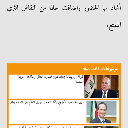
أشاد بها الحضور واضافت حالة من النقاش الثري
الممتع.
موضوعات ذات صلة
العراق وبريطانيا يبحثان تعزيز التعاون الثنائي ومكافحة الجريمة
المنظمة
وزير الخارجية الكويتي يؤكد التعاون الوثيق القائم بين بلاده وإيطاليا
بوتين: روسيا تواجه مشروع تشكيل دولة مناوئة على الحدود