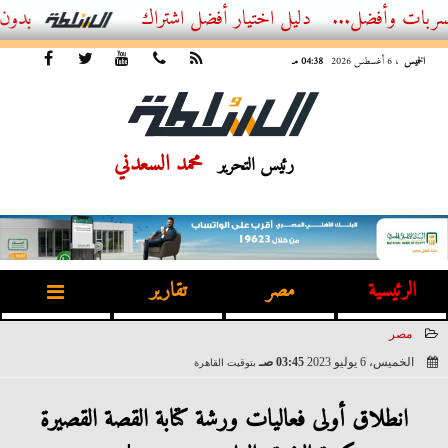
ل...
أفضل اشتراك IPTV بدون تقطيع 2026 – دليل المشاهد العصري
الخميس
، 6 أغسطس 2026
04:38 مـ
محمد السعدني
رئيس التحرير
الرئيسية
مصر
تقارير
مصر
الخميس، 6 يوليو 2023
03:45 صـ
بتوقيت القاهرة
2023-07-06 03:45:14
انطلاق أولى فعاليات ورشة كتابة القصة القصيرة