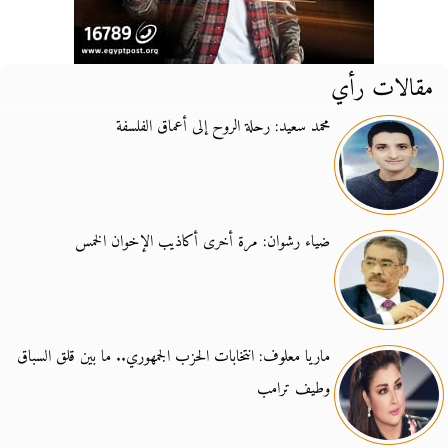
مقالات رأي
محمد سعيد: رحلة الروح إلى أعماق الفلسفة
ضياء رشوان: مرة أخرى أكاذيب الإخوان الخمس
ماريا معلوف: انتخابات الحزب الجمهوري.. ما بين قلق السباق
وطيف ترامب