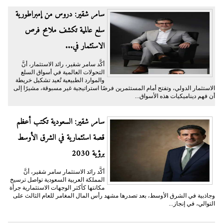
سامر شقير: دروس من إمبراطورية
سلع عالمية تكشف ملامح فرص
الاستثمار في...
أكَّد سامر شقير، رائد الاستثمار، أنَّ
التحولات العالمية في أسواق السلع
والموارد الطبيعية تُعيد تشكيل خريطة
الاستثمار الدولي، وتفتح أمام المستثمرين فرصًا استراتيجية غير مسبوقة، مشيرًا إلى
أن فهم ديناميكيات هذه الأسواق...
سامر شقير: السعودية تكتب أعظم
قصة استثمارية في الشرق الأوسط
برؤية 2030
أكَّد رائد الاستثمار سامر شقير، أنَّ
المملكة العربية السعودية تواصل ترسيخ
مكانتها كأكثر الوجهات الاستثمارية جرأة
وجاذبية في الشرق الأوسط، بعد تصدرها مشهد رأس المال المغامر للعام الثالث على
التوالي، في إنجاز...