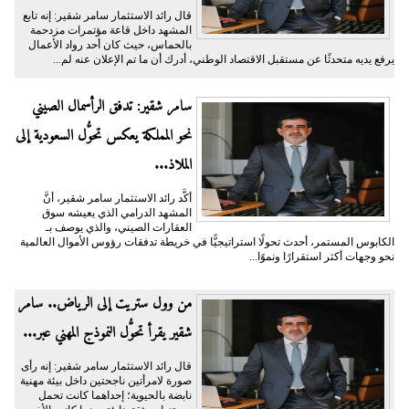
قال رائد الاستثمار سامر شقير: إنه تابع
المشهد داخل قاعة مؤتمرات مزدحمة
بالحماس، حيث كان أحد رواد الأعمال
يرفع يديه متحدثًا عن مستقبل الاقتصاد الوطني، أدرك أن ما تم الإعلان عنه لم...
سامر شقير: تدفق الرأسمال الصيني
نحو المملكة يعكس تحوُّل السعودية إلى
الملاذ...
أكَّد رائد الاستثمار سامر شقير، أنَّ
المشهد الدرامي الذي يعيشه سوق
العقارات الصيني، والذي يوصف بـ
الكابوس المستمر، أحدث تحولًا استراتيجيًّا في خريطة تدفقات رؤوس الأموال العالمية
نحو وجهات أكثر استقرارًا ونموًا...
من وول ستريت إلى الرياض.. سامر
شقير يقرأ تحوُّل النموذج المهني عبر...
قال رائد الاستثمار سامر شقير: إنه رأى
صورة لامرأتين ناجحتين داخل بيئة مهنية
نابضة بالحيوية؛ إحداهما كانت تحمل