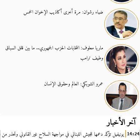
ضياء رشوان: مرة أخرى أكاذيب الإخوان الخمس
ماريا معلوف: انتخابات الحزب الجمهوري.. ما بين قلق السباق
وطيف ترامب
عمرو الشوبكي: العالم وحقوق الإنسان
آخر الأخبار
يونيفيل تؤكد دعمها للجيش اللبناني في مواجهة السلاح غير القانوني وتحذر من ا
14:24