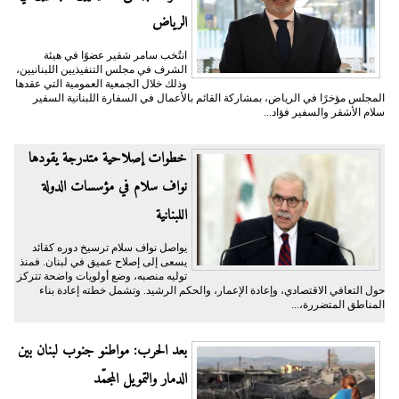
الرياض
انتُخب سامر شقير عضوًا في هيئة
الشرف في مجلس التنفيذيين اللبنانيين،
وذلك خلال الجمعية العمومية التي عقدها
المجلس مؤخرًا في الرياض، بمشاركة القائم بالأعمال في السفارة اللبنانية السفير
سلام الأشقر والسفير فؤاد...
خطوات إصلاحية متدرجة يقودها
نواف سلام في مؤسسات الدولة
اللبنانية
يواصل نواف سلام ترسيخ دوره كقائد
يسعى إلى إصلاح عميق في لبنان. فمنذ
توليه منصبه، وضع أولويات واضحة تتركز
حول التعافي الاقتصادي، وإعادة الإعمار، والحكم الرشيد. وتشمل خطته إعادة بناء
المناطق المتضررة،...
بعد الحرب: مواطنو جنوب لبنان بين
الدمار والتمويل المجمّد