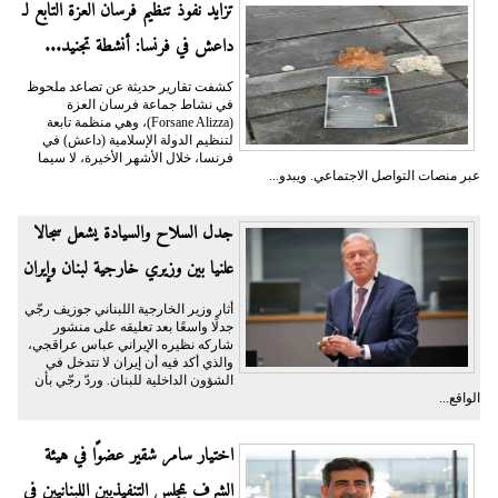
تزايد نفوذ تنظيم فرسان العزة التابع لـ
داعش في فرنسا: أنشطة تجنيد...
كشفت تقارير حديثة عن تصاعد ملحوظ
في نشاط جماعة فرسان العزة
(Forsane Alizza)، وهي منظمة تابعة
لتنظيم الدولة الإسلامية (داعش) في
فرنسا، خلال الأشهر الأخيرة، لا سيما
عبر منصات التواصل الاجتماعي. ويبدو...
جدل السلاح والسيادة يشعل سجالا
علنيا بين وزيري خارجية لبنان وإيران
أثار وزير الخارجية اللبناني جوزيف رجّي
جدلًا واسعًا بعد تعليقه على منشور
شاركه نظيره الإيراني عباس عراقجي،
والذي أكد فيه أن إيران لا تتدخل في
الشؤون الداخلية للبنان. وردّ رجّي بأن
الواقع...
اختيار سامر شقير عضوًا في هيئة
الشرف بمجلس التنفيذيين اللبنانيين في