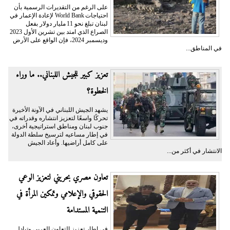
على الرغم من التقديرات الرسمية بأن
احتياجات World Bank لإعادة الإعمار في
لبنان تبلغ نحو 11 مليار دولار بفعل
الصراع الذي امتد بين تشرين الأول 2023
وديسمبر 2024، فإن الواقع على الأرض
في المناطق...
تعزيز كبير للجيش اللبناني.. ما وراء
الخطوة؟
يشهد الجيش اللبناني في الآونة الأخيرة
تحركًا واسعًا لتعزيز انتشاره وقدراته في
جنوب لبنان ومناطق استراتيجية أخرى،
في إطار مساعيه لترسيخ سلطة الدولة
على كامل أراضيها. وأعاد الجيش
الانتشار في أكثر من...
تعاون مصري بحريني لتعزيز الوعي
الحقوقي والإعلامي وتمكين المرأة في
التنمية المستدامة
في إطار تعزيز التعاون العربي وتبادل