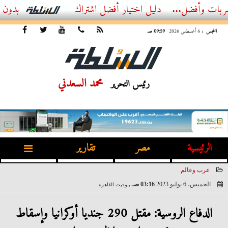
ضل...
أفضل اشتراك IPTV بدون تقطيع 2026 – دليل المشاهد العصري
الخميس
، 6 أغسطس 2026
09:59 صـ
محمد السعدني
رئيس التحرير
الرئيسية
مصر
تقارير
عرب وعالم
الخميس، 6 يوليو 2023
03:16 صـ
بتوقيت القاهرة
2023-07-06 03:16:01
الدفاع الروسية: مقتل 290 جنديا أوكرانيا وإسقاط