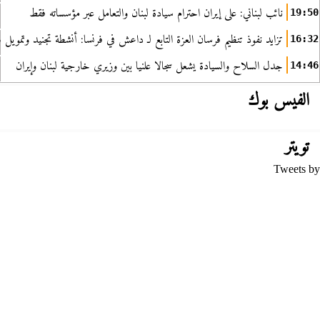
نائب لبناني: على إيران احترام سيادة لبنان والتعامل عبر مؤسساته فقط
19:50
تزايد نفوذ تنظيم فرسان العزة التابع لـ داعش في فرنسا: أنشطة تجنيد وتمويل
16:32
جدل السلاح والسيادة يشعل سجالا علنيا بين وزيري خارجية لبنان وإيران
14:46
الفيس بوك
تويتر
Tweets by