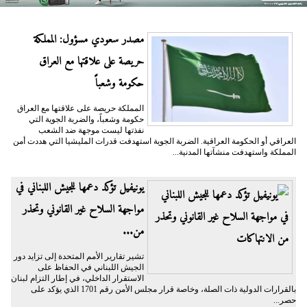
مصدر سعودي مسؤول: المملكة
حريصة على علاقتها مع العراق
حكومة وشعباً
المملكة حريصة على علاقتها مع العراق
حكومة وشعباً، والضربة الجوية التي
نفذتها ليست موجهة ضد الشعب
العراقي أو الحكومة العراقية. الضربة الجوية استهدفت قدرات المليشيا التي هددت أمن
المملكة واستهدفت منشآتها المدنية...
يونيفيل تؤكد دعمها للجيش اللبناني في
مواجهة السلاح غير القانوني وتحذر
من...
تشير تقارير الأمم المتحدة إلى تزايد دور
الجيش اللبناني في الحفاظ على
الاستقرار الداخلي، في إطار التزام لبنان
بالقرارات الدولية ذات الصلة، وخاصة قرار مجلس الأمن رقم 1701 الذي يؤكد على
حصر...