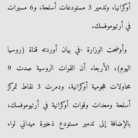
أوكرانيا، وتدمير 3 مستودعات أسلحة، و6 مسيرات
في أرتيوموفسك.
وأوضحت الوزارة -في بيان أوردته قناة (روسيا
اليوم)، الأربعاء أن القوات الروسية صدت 9
محاولات هجومية أوكرانية، ودمرت 3 نقاط تمركز
أسلحة ومعدات وقوات أوكرانية في أرتيوموفسك،
بالإضافة إلى تدمير مستودع ذخيرة ميداني لواء