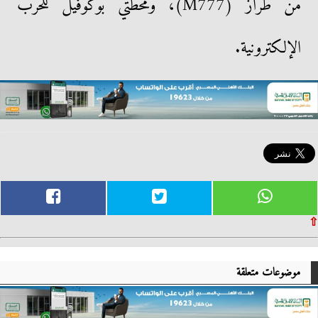
من طراز (M777)، ومحطتي بوكوفيل للحرب
الإلكترونية.
⇧
موضوعات متعلقة